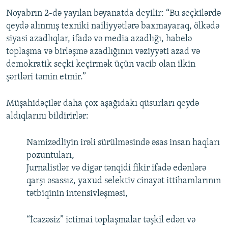
Noyabrın 2-də yayılan bəyanatda deyilir: “Bu seçkilərdə
qeydə alınmış texniki nailiyyətlərə baxmayaraq, ölkədə
siyasi azadlıqlar, ifadə və media azadlığı, habelə
toplaşma və birləşmə azadlığının vəziyyəti azad və
demokratik seçki keçirmək üçün vacib olan ilkin
şərtləri təmin etmir.”
Müşahidəçilər daha çox aşağıdakı qüsurları qeydə
aldıqlarını bildirirlər:
Namizədliyin irəli sürülməsində əsas insan haqları
pozuntuları,
Jurnalistlər və digər tənqidi fikir ifadə edənlərə
qarşı əsassız, yaxud selektiv cinayət ittihamlarının
tətbiqinin intensivləşməsi,
“İcazəsiz” ictimai toplaşmalar təşkil edən və