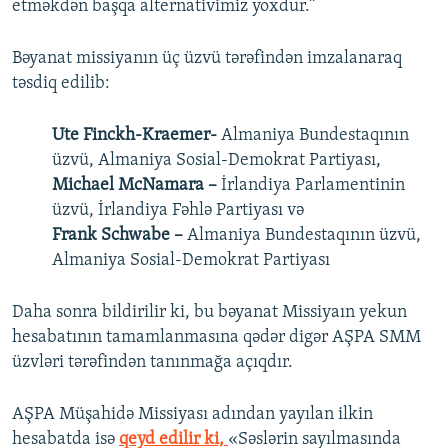
etməkdən başqa alternativimiz yoxdur.”
Bəyanat missiyanın üç üzvü tərəfindən imzalanaraq
təsdiq edilib:
Ute Finckh-Kraemer-
Almaniya Bundestaqının
üzvü, Almaniya Sosial-Demokrat Partiyası,
Michael McNamara –
İrlandiya Parlamentinin
üzvü, İrlandiya Fəhlə Partiyası və
Frank Schwabe –
Almaniya Bundestaqının üzvü,
Almaniya Sosial-Demokrat Partiyası
Daha sonra bildirilir ki, bu bəyanat Missiyaın yekun
hesabatının tamamlanmasına qədər digər AŞPA SMM
üzvləri tərəfindən tanınmağa açıqdır.
AŞPA Müşahidə Missiyası adından yayılan ilkin
hesabatda isə
qeyd edilir ki,
«Səslərin sayılmasında