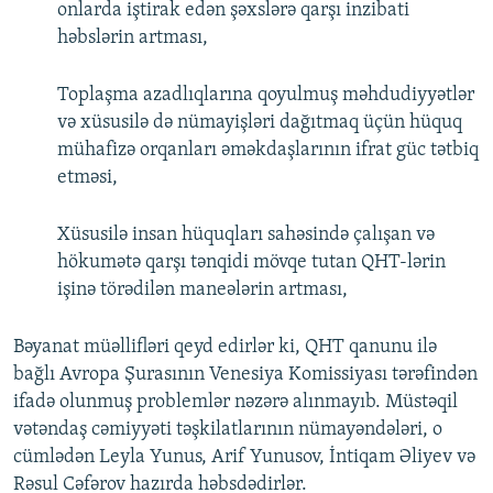
onlarda iştirak edən şəxslərə qarşı inzibati
həbslərin artması,
Toplaşma azadlıqlarına qoyulmuş məhdudiyyətlər
və xüsusilə də nümayişləri dağıtmaq üçün hüquq
mühafizə orqanları əməkdaşlarının ifrat güc tətbiq
etməsi,
Xüsusilə insan hüquqları sahəsində çalışan və
hökumətə qarşı tənqidi mövqe tutan QHT-lərin
işinə törədilən maneələrin artması,
Bəyanat müəllifləri qeyd edirlər ki, QHT qanunu ilə
bağlı Avropa Şurasının Venesiya Komissiyası tərəfindən
ifadə olunmuş problemlər nəzərə alınmayıb. Müstəqil
vətəndaş cəmiyyəti təşkilatlarının nümayəndələri, o
cümlədən Leyla Yunus, Arif Yunusov, İntiqam Əliyev və
Rəsul Cəfərov hazırda həbsdədirlər.