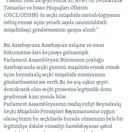
“Təəssüf hissi ilə qeyd edirik ki, ATƏT-in Demokratik
Təsisatlar və İnsan Hüquqları Ofisinin
(OSCE/ODIHR) öz seçki müşahidə metodologiyasını
tətbiq etməsi üçün yetərli sayda uzunmüddətli
müşahidəsçi göndərməsinin qarşısı alınıb.”
Biz Azərbaycana Azərbaycan xalqına və onun
hökumətinə dərs keçməyə gəlməmişik.
Parlament Assambleyası Bürosunun çoxluğu
Azərbaycanda seçki gününü maşahidə etmək etmək
üçün beynəlxalq seçki müşahidə missiyasının
göndərilməsinə səs verib.Bu isə aıq-aşkar qeyri-
demokratik olan seçki prosesinə legitimlik donu
geydirmək kimi yozula bilər.
Parlament Assambleyasının təsdiq etdiyi Beynəlxalq
Seçki Müşahidə Prinsipləri Bəyannaməsinə uyğun
olaraq bizim bu seçkilərdə burada olmamızın belə bir
legitimliyə dəlalət etmədiyi barədəbəyanat qəbul