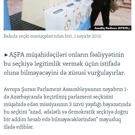
İNFOQRAFIKA
AZƏRBAYCAN ƏDƏBIYYATI KITABXANASI
MISSIYAMIZ
BIZI IZLƏ
KARIKATURA
İSLAM VƏ DEMOKRATIYA
PEŞƏ ETIKASI VƏ JURNALISTIKA STANDARTLARIMIZ
İZ - MƏDƏNIYYƏT PROQRAMI
MATERIALLARIMIZDAN ISTIFADƏ
Bakıda seçki məntəqələrindən biri, 1 noyabr 2015
AZADLIQRADIOSU MOBIL TELEFONUNUZDA
RFE/RL-in bütün saytları
BIZIMLƏ ƏLAQƏ
AŞPA müşahidəçiləri onların fəaliyyətinin
►
XƏBƏR BÜLLETENLƏRIMIZ
bu seçkiyə legitimlik vermək üçün istifadə
oluna bilməyəcəyini də xüsusi vurğulayırlar.
Avropa Şurası Parlament Assambleyasının noyabrın 1-
də Azərbaycanda keçirilmiş parlament seçkisini
müşahidə edən missiyasının 3 üzvü yaydığı bəyanatında
bu seçkini “azad, ədalətli və demokratik seçkiyə doğru
bir addım hesab edə bilməyəcəklərindən” məyusluq
ifadə ediblər.