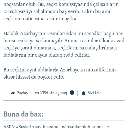
nöqsanlar olub. Bu, seçki komissiyasında çalışanların
təcrübəsizliyi səbəbindən baş verib. Lakin bu amil
seçkinin nəticəsinə təsir etməyib».
Hələlik Azərbaycan rəsmilərindən bu sənədlər bağlı hər
hansı reaksiya səslənməyib. Amma rəsmilər ölkədə azad
seçkiyə şərait olmaması, seçkilərin saxtalaşdırılması
iddialarını bir qayda olaraq rədd edirlər.
Bu seçkini eyni iddialarla Azərbaycan müxalifətinin
əksər hissəsi də boykot edib.
Paylaş
VPN-siz açmaq
Bizi izlə
Buna da bax:
AŞPA: «Səslərin sayılmasında nöqsanlar olub, amma…»