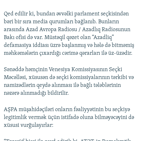
Qed edilir ki, bundan əvvəlki parlament seçkisindən
bəri bir sıra media qurumları bağlanıb. Bunların
arasında Azad Avropa Radiosu / Azadlıq Radiosunun
Bakı ofisi də var. Müstəqil qəzet olan “Azadliq”
defamasiya iddiası üzrə başlanmış və hələ də bitməmiş
məhkəmələrin çıxardığı cərimə qərarları ilə üz-üzədir.
Sənəddə həmçinin Venesiya Komissiyasının Seçki
Məcəlləsi, xüsusən də seçki komissiyalarının tərkibi və
namizədlərin qeydə alınması ilə bağlı tələblərinin
nəzərə alınmadığı bildirilir.
AŞPA müşahidəçiləri onların fəaliyyətinin bu seçkiyə
legitimlik vermək üçün istifadə oluna bilməyəcəyini də
xüsusi vurğulayırlar: