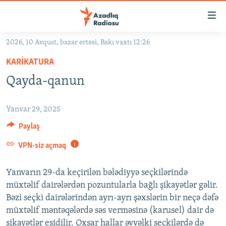
Keçid
linkləri
Əsas
2026, 10 Avqust, bazar ertəsi, Bakı vaxtı 12:26
məzmuna
GÜNDƏM
KARIKATURA
qayıt
#İZAHLA
Əsas
Qayda-qanun
KORRUPSIOMETR
naviqasiyaya
qayıt
#ƏSLINDƏ
Yanvar 29, 2025
Axtarışa
FƏRQƏ BAX
Paylaş
keç
QANUNI DOĞRU
VPN-siz açmaq
ARAŞDIRMA
Yanvarın 29-da keçirilən bələdiyyə seçkilərində
MULTIMEDIA
müxtəlif dairələrdən pozuntularla bağlı şikayətlər gəlir.
Bəzi seçki dairələrindən ayrı-ayrı şəxslərin bir neçə dəfə
RADIO ARXIV
VIDEO
müxtəlif məntəqələrdə səs verməsinə (karusel) dair də
HAQQIMIZDA
FOTOQALEREYA
OXU ZALI
şikayətlər eşidilir. Oxşar hallar əvvəlki seçkilərdə də