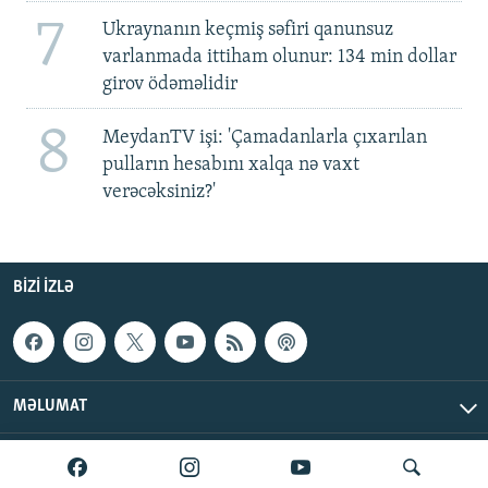
7
Ukraynanın keçmiş səfiri qanunsuz
varlanmada ittiham olunur: 134 min dollar
girov ödəməlidir
8
MeydanTV işi: 'Çamadanlarla çıxarılan
pulların hesabını xalqa nə vaxt
verəcəksiniz?'
BIZI IZLƏ
MƏLUMAT
AzadlıqRadiosu © 2026 Inc. | Bütün hüquqlar qorunur