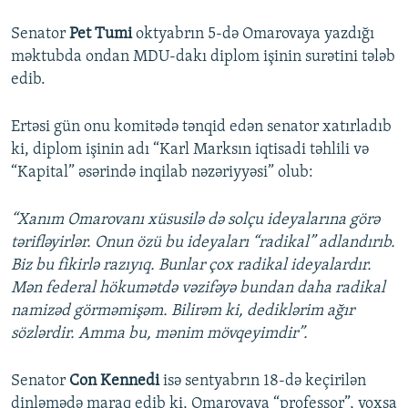
Senator
Pet Tumi
oktyabrın 5-də Omarovaya yazdığı
məktubda ondan MDU-dakı diplom işinin surətini tələb
edib.
Ertəsi gün onu komitədə tənqid edən senator xatırladıb
ki, diplom işinin adı “Karl Marksın iqtisadi təhlili və
“Kapital” əsərində inqilab nəzəriyyəsi” olub:
“Xanım Omarovanı xüsusilə də solçu ideyalarına görə
tərifləyirlər. Onun özü bu ideyaları “radikal” adlandırıb.
Biz bu fikirlə razıyıq. Bunlar çox radikal ideyalardır.
Mən federal hökumətdə vəzifəyə bundan daha radikal
namizəd görməmişəm. Bilirəm ki, dediklərim ağır
sözlərdir. Amma bu, mənim mövqeyimdir”.
Senator
Con Kennedi
isə sentyabrın 18-də keçirilən
dinləmədə maraq edib ki, Omarovaya “professor”, yoxsa