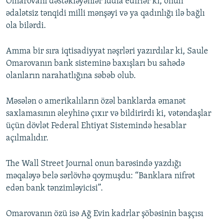
Omarovanı dəstəkləyənlər iddia edirlər ki, onun
ədalətsiz tənqidi milli mənşəyi və ya qadınlığı ilə bağlı
ola bilərdi.
Amma bir sıra iqtisadiyyat nəşrləri yazırdılar ki, Saule
Omarovanın bank sisteminə baxışları bu sahədə
olanların narahatlığına səbəb olub.
Məsələn o amerikalıların özəl banklarda əmanət
saxlamasının əleyhinə çıxır və bildirirdi ki, vətəndaşlar
üçün dövlət Federal Ehtiyat Sistemində hesablar
açılmalıdır.
The Wall Street Journal onun barəsində yazdığı
məqaləyə belə sərlövhə qoymuşdu: “Banklara nifrət
edən bank tənzimləyicisi”.
Omarovanın özü isə Ağ Evin kadrlar şöbəsinin başçısı