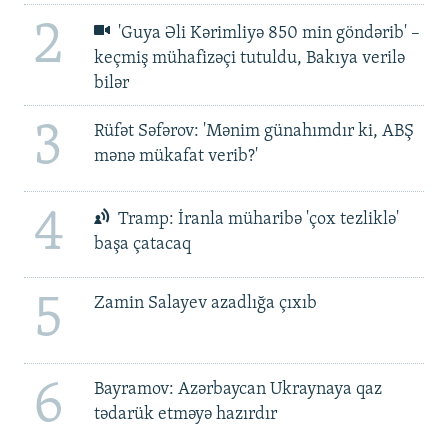
2
'Guya Əli Kərimliyə 850 min göndərib' –
keçmiş mühafizəçi tutuldu, Bakıya verilə
bilər
3
Rüfət Səfərov: 'Mənim günahımdır ki, ABŞ
mənə mükafat verib?'
4
Tramp: İranla müharibə 'çox tezliklə'
başa çatacaq
5
Zamin Salayev azadlığa çıxıb
6
Bayramov: Azərbaycan Ukraynaya qaz
tədarük etməyə hazırdır