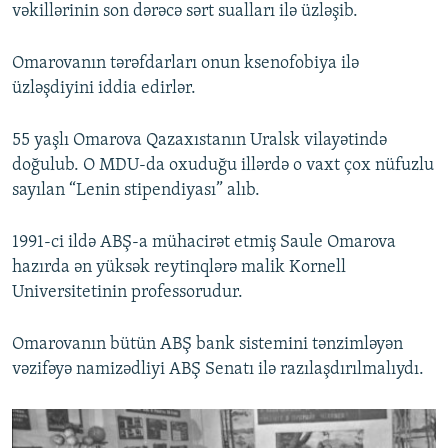
vəkillərinin son dərəcə sərt sualları ilə üzləşib.
Omarovanın tərəfdarları onun ksenofobiya ilə
üzləşdiyini iddia edirlər.
55 yaşlı Omarova Qazaxıstanın Uralsk vilayətində
doğulub. O MDU-da oxuduğu illərdə o vaxt çox nüfuzlu
sayılan “Lenin stipendiyası” alıb.
1991-ci ildə ABŞ-a mühacirət etmiş Saule Omarova
hazırda ən yüksək reytinqlərə malik Kornell
Universitetinin professorudur.
Omarovanın bütün ABŞ bank sistemini tənzimləyən
vəzifəyə namizədliyi ABŞ Senatı ilə razılaşdırılmalıydı.