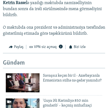
Ketrin Rassel
ə yazdığı məktubda namizədliyinin
bundan sonra da irəli sürülməsində məna görmədiyini
bildirib.
O məktubda ona prezident və administrasiya tərəfindən
göstərilmiş etimada görə təşəkkürünü bildirib.
Paylaş
VPN-siz açmaq
Bizi izlə
Gündəm
Savaşsız keçən bir il - Azərbaycanla
Ermənistan sülhə nə qədər yaxındır?
'Guya Əli Kərimliyə 850 min
göndərib' – keçmiş mühafizəçi