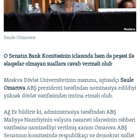
İNFOQRAFIKA
AZƏRBAYCAN ƏDƏBIYYATI KITABXANASI
MISSIYAMIZ
BIZI IZLƏ
KARIKATURA
İSLAM VƏ DEMOKRATIYA
PEŞƏ ETIKASI VƏ JURNALISTIKA STANDARTLARIMIZ
İZ - MƏDƏNIYYƏT PROQRAMI
MATERIALLARIMIZDAN ISTIFADƏ
Saule Omarova
AZADLIQRADIOSU MOBIL TELEFONUNUZDA
RFE/RL-in bütün saytları
BIZIMLƏ ƏLAQƏ
O Senatın Bank Komitəsinin iclasında həm də peşəsi ilə
XƏBƏR BÜLLETENLƏRIMIZ
əlaqədar olmayan suallara cavab verməli olub
Moskva Dövlət Universitetinin məzunu, iqtisadçı
Saule
Omarova
ABŞ prezidenti tərəfindən nominasiya edildiyi
yüksək dövlət vəzifəsindən imtina etməli olub.
Ağ Ev bildirir ki, administrasiya tərəfindən ABŞ
Maliyyə Nazirliyinin valyuta nəzarəti idarəsinin rəhbəri
vəzifəsinə namizədliyi verilmiş xanım Omarova ABŞ
Senatının komitəsində respublikaçı və demokrat millət