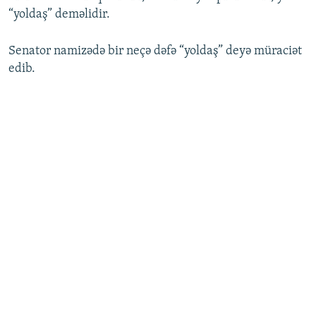
“yoldaş” deməlidir.
Senator namizədə bir neçə dəfə “yoldaş” deyə müraciət
edib.