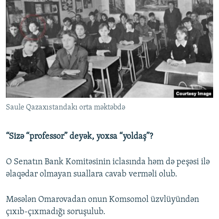
Saule Qazaxıstandakı orta məktəbdə
“Sizə “professor” deyək, yoxsa “yoldaş”?
O Senatın Bank Komitəsinin iclasında həm də peşəsi ilə
əlaqədar olmayan suallara cavab verməli olub.
Məsələn Omarovadan onun Komsomol üzvlüyündən
çıxıb-çıxmadığı soruşulub.