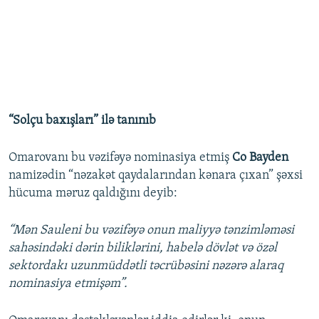
“Solçu baxışları” ilə tanınıb
Omarovanı bu vəzifəyə nominasiya etmiş
Co Bayden
namizədin “nəzakət qaydalarından kənara çıxan” şəxsi
hücuma məruz qaldığını deyib:
“Mən Sauleni bu vəzifəyə onun maliyyə tənzimləməsi
sahəsindəki dərin biliklərini, habelə dövlət və özəl
sektordakı uzunmüddətli təcrübəsini nəzərə alaraq
nominasiya etmişəm”.