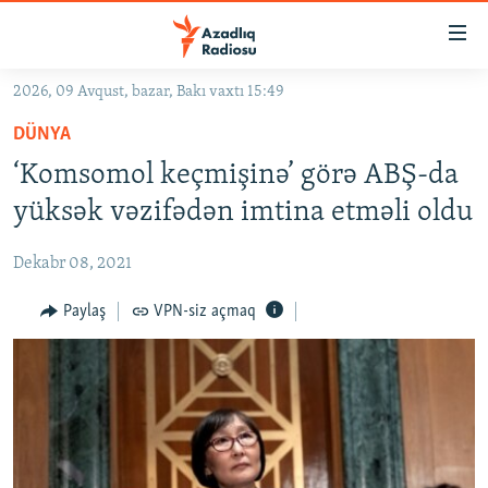
Keçid
linkləri
Əsas
2026, 09 Avqust, bazar, Bakı vaxtı 15:49
məzmuna
GÜNDƏM
DÜNYA
qayıt
#İZAHLA
Əsas
‘Komsomol keçmişinə’ görə ABŞ-da
KORRUPSIOMETR
naviqasiyaya
yüksək vəzifədən imtina etməli oldu
qayıt
#ƏSLINDƏ
Axtarışa
Dekabr 08, 2021
FƏRQƏ BAX
keç
QANUNI DOĞRU
Paylaş
VPN-siz açmaq
ARAŞDIRMA
MULTIMEDIA
RADIO ARXIV
VIDEO
HAQQIMIZDA
FOTOQALEREYA
OXU ZALI