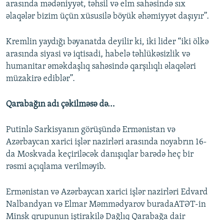
arasında mədəniyyət, təhsil və elm sahəsində sıx
əlaqələr bizim üçün xüsusilə böyük əhəmiyyət daşıyır”.
Kremlin yaydığı bəyanatda deyilir ki, iki lider “iki ölkə
arasında siyasi və iqtisadi, habelə təhlükəsizlik və
humanitar əməkdaşlıq sahəsində qarşılıqlı əlaqələri
müzakirə ediblər”.
Qarabağın adı çəkilməsə də...
Putinlə Sarkisyanın görüşündə Ermənistan və
Azərbaycan xarici işlər nazirləri arasında noyabrın 16-
da Moskvada keçiriləcək danışıqlar barədə heç bir
rəsmi açıqlama verilməyib.
Ermənistan və Azərbaycan xarici işlər nazirləri Edvard
Nalbandyan və Elmar Məmmədyarov buradaATƏT-in
Minsk qrupunun iştirakilə Dağlıq Qarabağa dair