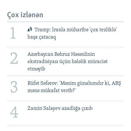
Çox izlənən
1
Tramp: İranla müharibə 'çox tezliklə'
başa çatacaq
2
Azərbaycan Bəhruz Həsənlinin
ekstradisiyası üçün hələlik müraciət
etməyib
3
Rüfət Səfərov: 'Mənim günahımdır ki, ABŞ
mənə mükafat verib?'
4
Zamin Salayev azadlığa çıxıb