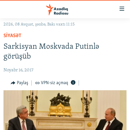
Keçid
linkləri
Əsas
2026, 08 Avqust, şənbə, Bakı vaxtı 11:15
məzmuna
GÜNDƏM
SIYASƏT
qayıt
#İZAHLA
Əsas
Sarkisyan Moskvada Putinlə
KORRUPSIOMETR
naviqasiyaya
görüşüb
qayıt
#ƏSLINDƏ
Axtarışa
Noyabr 16, 2017
FƏRQƏ BAX
keç
QANUNI DOĞRU
Paylaş
VPN-siz açmaq
ARAŞDIRMA
MULTIMEDIA
RADIO ARXIV
VIDEO
HAQQIMIZDA
FOTOQALEREYA
OXU ZALI