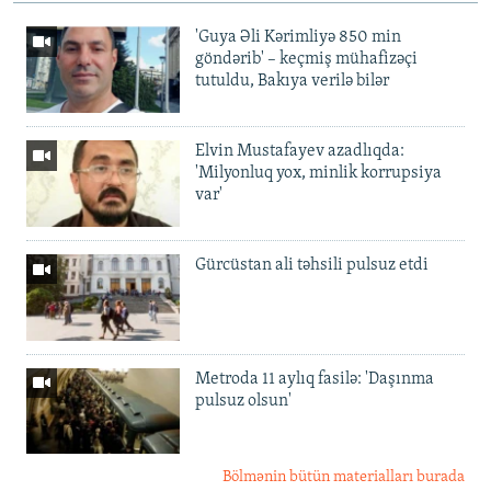
'Guya Əli Kərimliyə 850 min
göndərib' – keçmiş mühafizəçi
tutuldu, Bakıya verilə bilər
Elvin Mustafayev azadlıqda:
'Milyonluq yox, minlik korrupsiya
var'
Gürcüstan ali təhsili pulsuz etdi
Metroda 11 aylıq fasilə: 'Daşınma
pulsuz olsun'
Bölmənin bütün materialları burada