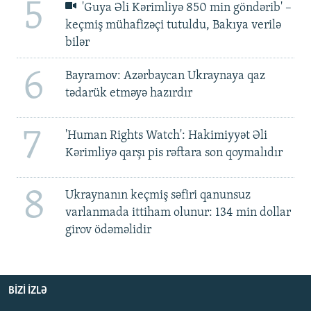
5
'Guya Əli Kərimliyə 850 min göndərib' –
keçmiş mühafizəçi tutuldu, Bakıya verilə
bilər
6
Bayramov: Azərbaycan Ukraynaya qaz
tədarük etməyə hazırdır
7
'Human Rights Watch': Hakimiyyət Əli
Kərimliyə qarşı pis rəftara son qoymalıdır
8
Ukraynanın keçmiş səfiri qanunsuz
varlanmada ittiham olunur: 134 min dollar
girov ödəməlidir
BIZI IZLƏ