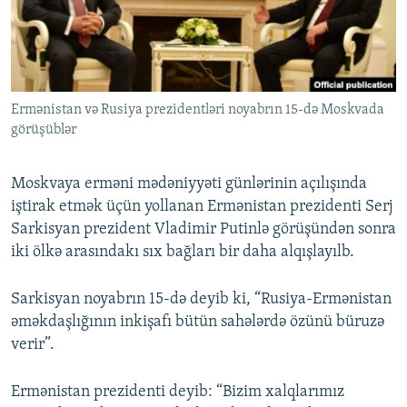
İNFOQRAFIKA
AZƏRBAYCAN ƏDƏBIYYATI KITABXANASI
MISSIYAMIZ
BIZI IZLƏ
KARIKATURA
İSLAM VƏ DEMOKRATIYA
PEŞƏ ETIKASI VƏ JURNALISTIKA STANDARTLARIMIZ
İZ - MƏDƏNIYYƏT PROQRAMI
MATERIALLARIMIZDAN ISTIFADƏ
Ermənistan və Rusiya prezidentləri noyabrın 15-də Moskvada
AZADLIQRADIOSU MOBIL TELEFONUNUZDA
RFE/RL-in bütün saytları
görüşüblər
BIZIMLƏ ƏLAQƏ
XƏBƏR BÜLLETENLƏRIMIZ
Moskvaya erməni mədəniyyəti günlərinin açılışında
iştirak etmək üçün yollanan Ermənistan prezidenti Serj
Sarkisyan prezident Vladimir Putinlə görüşündən sonra
iki ölkə arasındakı sıx bağları bir daha alqışlayılb.
Sarkisyan noyabrın 15-də deyib ki, “Rusiya-Ermənistan
əməkdaşlığının inkişafı bütün sahələrdə özünü büruzə
verir”.
Ermənistan prezidenti deyib: “Bizim xalqlarımız