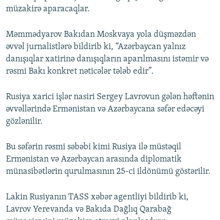
müzakirə aparacaqlar.
Məmmədyarov Bakıdan Moskvaya yola düşməzdən
əvvəl jurnalistlərə bildirib ki, “Azərbaycan yalnız
danışıqlar xatirinə danışıqların aparılmasını istəmir və
rəsmi Bakı konkret nəticələr tələb edir”.
Rusiya xarici işlər nasiri Sergey Lavrovun gələn həftənin
əvvəllərində Ermənistan və Azərbaycana səfər edəcəyi
gözlənilir.
Bu səfərin rəsmi səbəbi kimi Rusiya ilə müstəqil
Ermənistan və Azərbaycan arasında diplomatik
münasibətlərin qurulmasının 25-ci ildönümü göstərilir.
Lakin Rusiyanın TASS xəbər agentliyi bildirib ki,
Lavrov Yerevanda və Bakıda Dağlıq Qarabağ