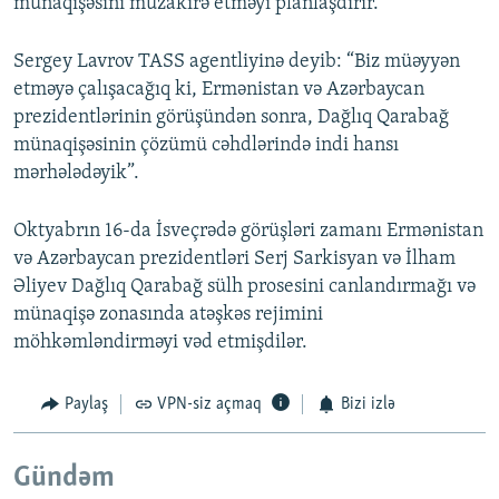
münaqişəsini müzakirə etməyi planlaşdırır.
Sergey Lavrov TASS agentliyinə deyib: “Biz müəyyən
etməyə çalışacağıq ki, Ermənistan və Azərbaycan
prezidentlərinin görüşündən sonra, Dağlıq Qarabağ
münaqişəsinin çözümü cəhdlərində indi hansı
mərhələdəyik”.
Oktyabrın 16-da İsveçrədə görüşləri zamanı Ermənistan
və Azərbaycan prezidentləri Serj Sarkisyan və İlham
Əliyev Dağlıq Qarabağ sülh prosesini canlandırmağı və
münaqişə zonasında atəşkəs rejimini
möhkəmləndirməyi vəd etmişdilər.
Paylaş
VPN-siz açmaq
Bizi izlə
Gündəm