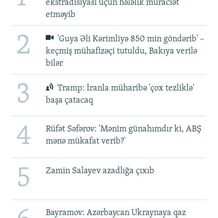
ekstradisiyası üçün hələlik müraciət
etməyib
2
'Guya Əli Kərimliyə 850 min göndərib' –
keçmiş mühafizəçi tutuldu, Bakıya verilə
bilər
3
Tramp: İranla müharibə 'çox tezliklə'
başa çatacaq
4
Rüfət Səfərov: 'Mənim günahımdır ki, ABŞ
mənə mükafat verib?'
5
Zamin Salayev azadlığa çıxıb
Bayramov: Azərbaycan Ukraynaya qaz