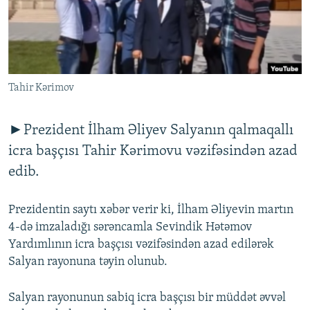
İNFOQRAFIKA
AZƏRBAYCAN ƏDƏBIYYATI KITABXANASI
MISSIYAMIZ
BIZI IZLƏ
KARIKATURA
İSLAM VƏ DEMOKRATIYA
PEŞƏ ETIKASI VƏ JURNALISTIKA STANDARTLARIMIZ
İZ - MƏDƏNIYYƏT PROQRAMI
MATERIALLARIMIZDAN ISTIFADƏ
AZADLIQRADIOSU MOBIL TELEFONUNUZDA
Tahir Kərimov
RFE/RL-in bütün saytları
BIZIMLƏ ƏLAQƏ
►Prezident İlham Əliyev Salyanın qalmaqallı
XƏBƏR BÜLLETENLƏRIMIZ
icra başçısı Tahir Kərimovu vəzifəsindən azad
edib.
Prezidentin saytı xəbər verir ki, İlham Əliyevin martın
4-də imzaladığı sərəncamla Sevindik Hətəmov
Yardımlının icra başçısı vəzifəsindən azad edilərək
Salyan rayonuna təyin olunub.
Salyan rayonunun sabiq icra başçısı bir müddət əvvəl