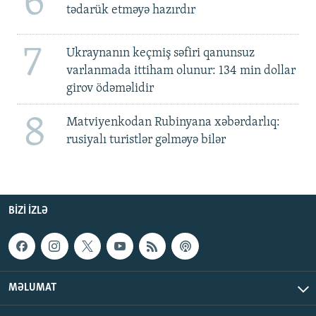
6
tədarük etməyə hazırdır
7
Ukraynanın keçmiş səfiri qanunsuz
varlanmada ittiham olunur: 134 min dollar
girov ödəməlidir
8
Matviyenkodan Rubinyana xəbərdarlıq:
rusiyalı turistlər gəlməyə bilər
BIZI IZLƏ
MƏLUMAT