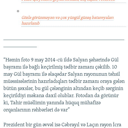
Gözlə görünməyən və çox yüngül günəş batareyaları
hazırlanıb
_______________________________________________
_____________
“Həmin foto 9 may 2014-cü ildə Salyan şəhərində Gül
bayramı ilə bağlı keçirilmiş tədbir zamanı çəkilib. 10
may Gül bayramı ilə əlaqədar Salyan rayonunun təhsil
müəssisələrinin hazırladıqları tədbir zamanı oraya gələn
bütün şəxslər, bu gül çələnginin altından keçib sərginin
keçirildiyi məkana daxil olublar. Fotodan da görünür
ki, Tahir müəllimin yanında hüquq mühafizə
orqanlarının rəhbərləri də var”
Prezident bir gün əvvəl isə Cəbrayıl və Laçın rayon İcra