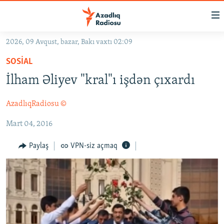
Keçid
linkləri
Əsas
2026, 09 Avqust, bazar, Bakı vaxtı 02:09
məzmuna
GÜNDƏM
SOSIAL
qayıt
#İZAHLA
Əsas
İlham Əliyev "kral"ı işdən çıxardı
KORRUPSIOMETR
naviqasiyaya
qayıt
AzadlıqRadiosu ©
#ƏSLINDƏ
Axtarışa
Mart 04, 2016
FƏRQƏ BAX
keç
QANUNI DOĞRU
Paylaş
VPN-siz açmaq
ARAŞDIRMA
MULTIMEDIA
RADIO ARXIV
VIDEO
HAQQIMIZDA
FOTOQALEREYA
OXU ZALI