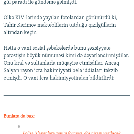
gül paradı ilə gündəmə gəlmişdi.
Ölkə KİV-lərində yayılan fotolardan görünürdü ki,
Tahir Kərimov məktəblilərin tutduğu qızılgüllərin
altından keçir.
Hətta o vaxt sosial şəbəkələrdə bunu şəxsiyyətə
pərəstişin böyük nümunəsi kimi də dəyərləndirmişdilər.
Onu kral və sultanlarla müqayisə etmişdilər. Ancaq
Salyan rayon icra hakimiyyəti belə iddiaları təkzib
etmişdi. O vaxt İcra hakimiyyətindən bildirilirdi:
_______________________________________________
_____________
Bunlara da bax:
Polisə işləyənlərə geyim forması, döş nişanı veriləcək