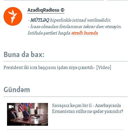
AzadlıqRadiosu ©
-
MÜTLƏQ
hiperlinklə istinad verilməlidir.
- İcazə olmadan fotolarımızı təkrar dərc etməyin.
İstifadə şərtləri haqda
ətraflı burada
Buna da bax:
Prezident iki icra başçısını işdən niyə çıxartdı- [Video]
Gündəm
Savaşsız keçən bir il - Azərbaycanla
Ermənistan sülhə nə qədər yaxındır?