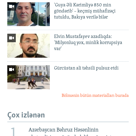
'Guya Əli Kərimliyə 850 min
göndərib' – keçmiş mühafizəçi
tutuldu, Bakıya verilə bilər
Elvin Mustafayev azadlıqda:
'Milyonluq yox, minlik korrupsiya
var'
Gürcüstan ali təhsili pulsuz etdi
Bölmənin bütün materialları burada
Çox izlənən
1
Azərbaycan Bəhruz Həsənlinin