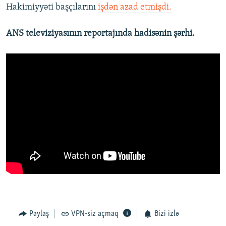
Hakimiyyəti başçılarını
işdən azad etmişdi.
ANS televiziyasının reportajında hadisənin şərhi.
Paylaş
VPN-siz açmaq
Bizi izlə