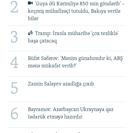
2
'Guya Əli Kərimliyə 850 min göndərib' –
keçmiş mühafizəçi tutuldu, Bakıya verilə
bilər
3
Tramp: İranla müharibə 'çox tezliklə'
başa çatacaq
4
Rüfət Səfərov: 'Mənim günahımdır ki, ABŞ
mənə mükafat verib?'
5
Zamin Salayev azadlığa çıxıb
6
Bayramov: Azərbaycan Ukraynaya qaz
tədarük etməyə hazırdır