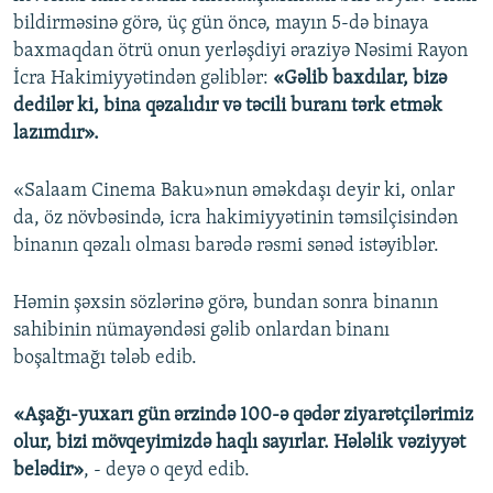
bildirməsinə görə, üç gün öncə, mayın 5-də binaya
baxmaqdan ötrü onun yerləşdiyi əraziyə Nəsimi Rayon
İcra Hakimiyyətindən gəliblər:
«Gəlib baxdılar, bizə
dedilər ki, bina qəzalıdır və təcili buranı tərk etmək
lazımdır».
«Salaam Cinema Baku»nun əməkdaşı deyir ki, onlar
da, öz növbəsində, icra hakimiyyətinin təmsilçisindən
binanın qəzalı olması barədə rəsmi sənəd istəyiblər.
Həmin şəxsin sözlərinə görə, bundan sonra binanın
sahibinin nümayəndəsi gəlib onlardan binanı
boşaltmağı tələb edib.
«Aşağı-yuxarı gün ərzində 100-ə qədər ziyarətçilərimiz
olur, bizi mövqeyimizdə haqlı sayırlar. Hələlik vəziyyət
belədir»
, - deyə o qeyd edib.