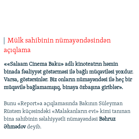
Mülk sahibinin nümayəndəsindən
açıqlama
««Salaam Cinema Baku» adlı kinoteatrın həmin
binada fəaliyyət göstərməsi ilə bağlı müqaviləsi yoxdur.
Varsa, göstərsinlər. Biz onların nümayəndəsi ilə heç bir
müqavilə bağlamamışıq, binaya özbaşına giriblər».
Bunu «Report»a açıqlamasında Bakının Süleyman
Rüstəm küçəsindəki «Malakanların evi» kimi tanınan
bina sahibinin səlahiyyətli nümayəndəsi
Bəhruz
Əhmədov
deyib.