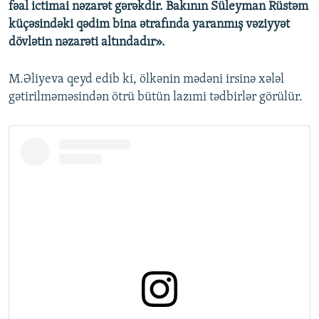
fəal ictimai nəzarət gərəkdir. Bakının Süleyman Rüstəm
küçəsindəki qədim bina ətrafında yaranmış vəziyyət
dövlətin nəzarəti altındadır».
M.Əliyeva qeyd edib ki, ölkənin mədəni irsinə xələl
gətirilməməsindən ötrü bütün lazımi tədbirlər görülür.