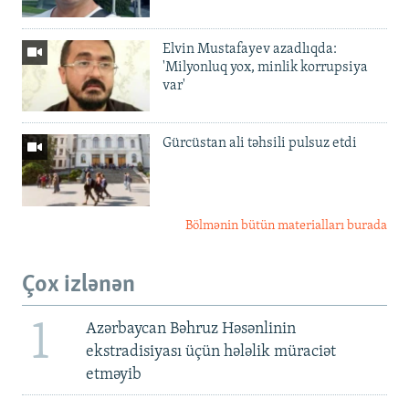
Elvin Mustafayev azadlıqda:
'Milyonluq yox, minlik korrupsiya
var'
Gürcüstan ali təhsili pulsuz etdi
Bölmənin bütün materialları burada
Çox izlənən
1
Azərbaycan Bəhruz Həsənlinin
ekstradisiyası üçün hələlik müraciət
etməyib