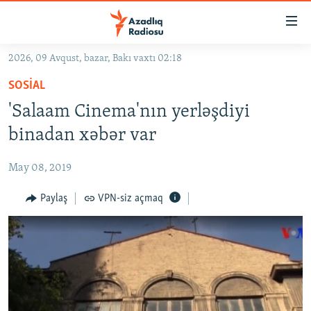
Keçid
linkləri
Əsas
2026, 09 Avqust, bazar, Bakı vaxtı 02:18
məzmuna
GÜNDƏM
SOSIAL
qayıt
#İZAHLA
Əsas
'Salaam Cinema'nın yerləşdiyi
KORRUPSIOMETR
naviqasiyaya
binadan xəbər var
qayıt
#ƏSLINDƏ
Axtarışa
May 08, 2019
FƏRQƏ BAX
keç
QANUNI DOĞRU
Paylaş
VPN-siz açmaq
ARAŞDIRMA
MULTIMEDIA
RADIO ARXIV
VIDEO
HAQQIMIZDA
FOTOQALEREYA
OXU ZALI