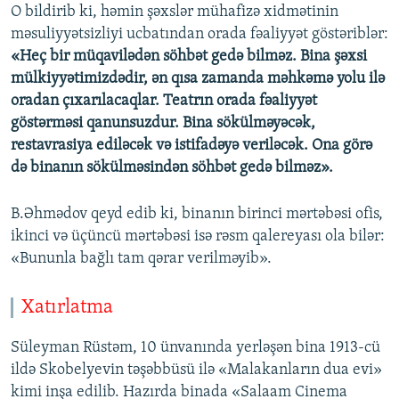
O bildirib ki, həmin şəxslər mühafizə xidmətinin
məsuliyyətsizliyi ucbatından orada fəaliyyət göstəriblər:
«Heç bir müqavilədən söhbət gedə bilməz. Bina şəxsi
mülkiyyətimizdədir, ən qısa zamanda məhkəmə yolu ilə
oradan çıxarılacaqlar. Teatrın orada fəaliyyət
göstərməsi qanunsuzdur. Bina sökülməyəcək,
restavrasiya ediləcək və istifadəyə veriləcək. Ona görə
də binanın sökülməsindən söhbət gedə bilməz».
B.Əhmədov qeyd edib ki, binanın birinci mərtəbəsi ofis,
ikinci və üçüncü mərtəbəsi isə rəsm qalereyası ola bilər:
«Bununla bağlı tam qərar verilməyib».
Xatırlatma
Süleyman Rüstəm, 10 ünvanında yerləşən bina 1913-cü
ildə Skobelyevin təşəbbüsü ilə «Malakanların dua evi»
kimi inşa edilib. Hazırda binada «Salaam Cinema