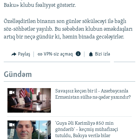
Baku» klubu fəaliyyət göstərir.
Özəlləşdirilən binanın son günlər söküləcəyi ilə bağlı
söz-söhbətlər yayılıb. Bu səbəbdən klubun əməkdaşları
artıq bir neçə gündür ki, həmin binada gecələyirlər.
Paylaş
VPN-siz açmaq
Bizi izlə
Gündəm
Savaşsız keçən bir il - Azərbaycanla
Ermənistan sülhə nə qədər yaxındır?
'Guya Əli Kərimliyə 850 min
göndərib' – keçmiş mühafizəçi
tutuldu, Bakıya verilə bilər