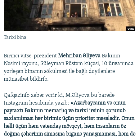
İNFOQRAFIKA
AZƏRBAYCAN ƏDƏBIYYATI KITABXANASI
MISSIYAMIZ
BIZI IZLƏ
KARIKATURA
İSLAM VƏ DEMOKRATIYA
PEŞƏ ETIKASI VƏ JURNALISTIKA STANDARTLARIMIZ
İZ - MƏDƏNIYYƏT PROQRAMI
MATERIALLARIMIZDAN ISTIFADƏ
Tarixi bina
AZADLIQRADIOSU MOBIL TELEFONUNUZDA
RFE/RL-in bütün saytları
BIZIMLƏ ƏLAQƏ
Birinci vitse-prezident
Mehriban Əliyeva
Bakının
XƏBƏR BÜLLETENLƏRIMIZ
Nəsimi rayonu, Süleyman Rüstəm küçəsi, 10 ünvanında
yerləşən binanın sökülməsi ilə bağlı deyilənlərə
münasibət bildirib.
Qafqazinfo xəbər verir ki, M.Əliyeva bu barədə
Instagram hesabında yazıb:
«Azərbaycanın və onun
paytaxtı Bakının memarlıq və tarixi irsinin qorunub
saxlanılması hər birimiz üçün prioritet məsələdir. Onun
həlli üçün həm vətəndaş mövqeyi, həm insanların öz
doğma şəhərinin simasına biganə yanaşmaması, həm də