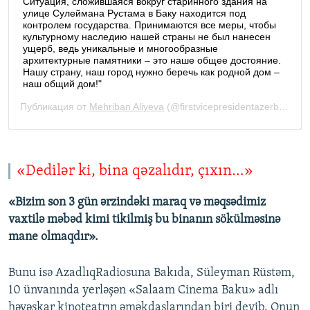
«Dedilər ki, bina qəzalıdır, çıxın…»
«Bizim son 3 gün ərzindəki maraq və məqsədimiz
vaxtilə məbəd kimi tikilmiş bu binanın sökülməsinə
mane olmaqdır».
Bunu isə AzadlıqRadiosuna Bakıda, Süleyman Rüstəm,
10 ünvanında yerləşən «Salaam Cinema Baku» adlı
həvəskar kinoteatrın əməkdaşlarından biri deyib. Onun