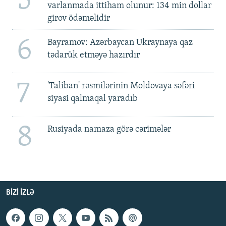
5
varlanmada ittiham olunur: 134 min dollar
girov ödəməlidir
6
Bayramov: Azərbaycan Ukraynaya qaz
tədarük etməyə hazırdır
7
'Taliban' rəsmilərinin Moldovaya səfəri
siyasi qalmaqal yaradıb
8
Rusiyada namaza görə cərimələr
BIZI IZLƏ