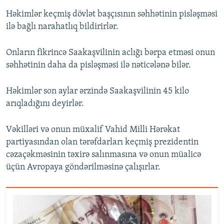
Həkimlər keçmiş dövlət başçısının səhhətinin pisləşməsi
ilə bağlı narahatlıq bildirirlər.
Onların fikrincə Saakaşvilinin aclığı bərpa etməsi onun
səhhətinin daha da pisləşməsi ilə nəticələnə bilər.
Həkimlər son aylar ərzində Saakaşvilinin 45 kilo
arıqladığını deyirlər.
Vəkilləri və onun müxalif Vahid Milli Hərəkat
partiyasından olan tərəfdarları keçmiş prezidentin
cəzaçəkməsinin təxirə salınmasına və onun müalicə
üçün Avropaya göndərilməsinə çalışırlar.