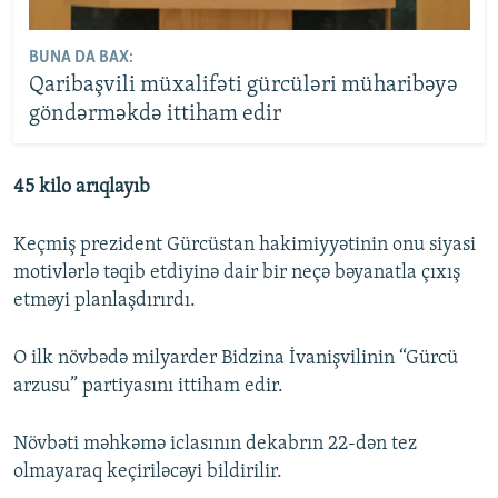
BUNA DA BAX:
Qaribaşvili müxalifəti gürcüləri müharibəyə
göndərməkdə ittiham edir
45 kilo arıqlayıb
Keçmiş prezident Gürcüstan hakimiyyətinin onu siyasi
motivlərlə təqib etdiyinə dair bir neçə bəyanatla çıxış
etməyi planlaşdırırdı.
O ilk növbədə milyarder Bidzina İvanişvilinin “Gürcü
arzusu” partiyasını ittiham edir.
Növbəti məhkəmə iclasının dekabrın 22-dən tez
olmayaraq keçiriləcəyi bildirilir.