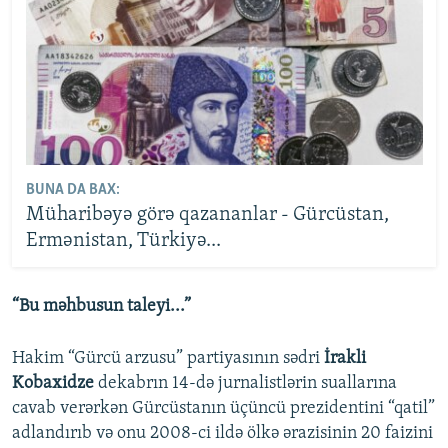
BUNA DA BAX:
Müharibəyə görə qazananlar - Gürcüstan,
Ermənistan, Türkiyə...
“Bu məhbusun taleyi...”
Hakim “Gürcü arzusu” partiyasının sədri
İrakli
Kobaxidze
dekabrın 14-də jurnalistlərin suallarına
cavab verərkən Gürcüstanın üçüncü prezidentini “qatil”
adlandırıb və onu 2008-ci ildə ölkə ərazisinin 20 faizini