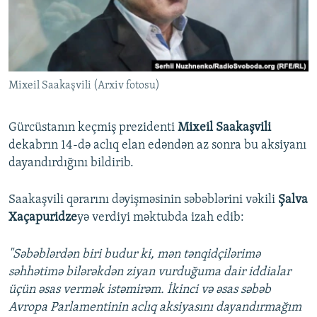
İNFOQRAFIKA
AZƏRBAYCAN ƏDƏBIYYATI KITABXANASI
MISSIYAMIZ
BIZI IZLƏ
KARIKATURA
İSLAM VƏ DEMOKRATIYA
PEŞƏ ETIKASI VƏ JURNALISTIKA STANDARTLARIMIZ
İZ - MƏDƏNIYYƏT PROQRAMI
MATERIALLARIMIZDAN ISTIFADƏ
Mixeil Saakaşvili (Arxiv fotosu)
AZADLIQRADIOSU MOBIL TELEFONUNUZDA
RFE/RL-in bütün saytları
BIZIMLƏ ƏLAQƏ
Gürcüstanın keçmiş prezidenti
Mixeil Saakaşvili
XƏBƏR BÜLLETENLƏRIMIZ
dekabrın 14-də aclıq elan edəndən az sonra bu aksiyanı
dayandırdığını bildirib.
Saakaşvili qərarını dəyişməsinin səbəblərini vəkili
Şalva
Xaçapuridze
yə verdiyi məktubda izah edib:
"Səbəblərdən biri budur ki, mən tənqidçilərimə
səhhətimə bilərəkdən ziyan vurduğuma dair iddialar
üçün əsas vermək istəmirəm. İkinci və əsas səbəb
Avropa Parlamentinin aclıq aksiyasını dayandırmağım