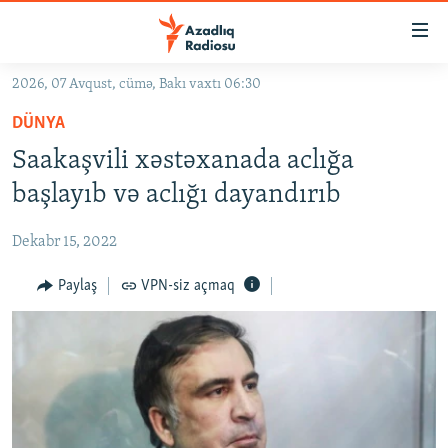
Keçid
linkləri
Əsas
2026, 07 Avqust, cümə, Bakı vaxtı 06:30
məzmuna
GÜNDƏM
DÜNYA
qayıt
#İZAHLA
Əsas
Saakaşvili xəstəxanada aclığa
KORRUPSIOMETR
naviqasiyaya
başlayıb və aclığı dayandırıb
qayıt
#ƏSLINDƏ
Axtarışa
Dekabr 15, 2022
FƏRQƏ BAX
keç
QANUNI DOĞRU
Paylaş
VPN-siz açmaq
ARAŞDIRMA
MULTIMEDIA
RADIO ARXIV
VIDEO
HAQQIMIZDA
FOTOQALEREYA
OXU ZALI