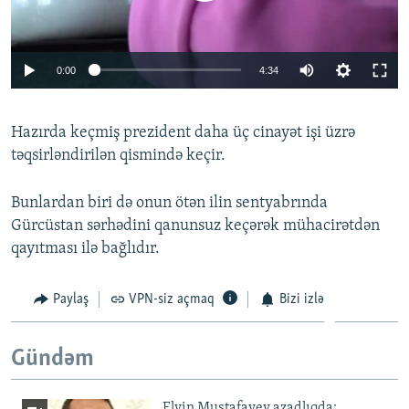
Auto
0:00
4:34
240p
Hazırda keçmiş prezident daha üç cinayət işi üzrə
360p
təqsirləndirilən qismində keçir.
Auto
240p
360p
480p
480p
720p
Bunlardan biri də onun ötən ilin sentyabrında
720p
1080p
Gürcüstan sərhədini qanunsuz keçərək mühacirətdən
1080p
qayıtması ilə bağlıdır.
Paylaş
VPN-siz açmaq
Bizi izlə
Gündəm
Elvin Mustafayev azadlıqda: