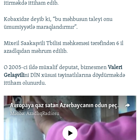
itirməkdə ittiham edib.
Kobaxidze deyib ki, “bu məhbusun taleyi onu
ümumiyyətlə maraqlandırmır”.
Mixeil Saakaşvili Tbilisi məhkəməsi tərəfindən 6 il
azadlqıdan məhrum edilib.
O 2005-ci ildə müxalif deputat, biznesmen
Valeri
Gelaşvili
ni DİN xüsusi təyinatlılarına döydürməkdə
ittiham olunurdu.
Avropaya qaz satan Azərbaycanın odun peçinin ümidinə qalan kəndləri...
Mənbə:
AzadlıqRadiosu
No media source currently available