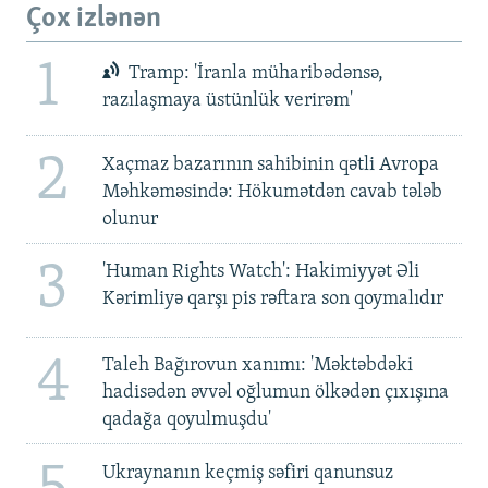
Çox izlənən
1
Tramp: 'İranla müharibədənsə,
razılaşmaya üstünlük verirəm'
2
Xaçmaz bazarının sahibinin qətli Avropa
Məhkəməsində: Hökumətdən cavab tələb
olunur
3
'Human Rights Watch': Hakimiyyət Əli
Kərimliyə qarşı pis rəftara son qoymalıdır
4
Taleh Bağırovun xanımı: 'Məktəbdəki
hadisədən əvvəl oğlumun ölkədən çıxışına
qadağa qoyulmuşdu'
Ukraynanın keçmiş səfiri qanunsuz