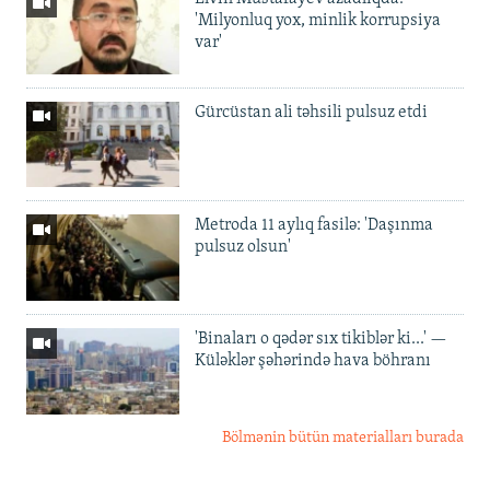
'Milyonluq yox, minlik korrupsiya
var'
Gürcüstan ali təhsili pulsuz etdi
Metroda 11 aylıq fasilə: 'Daşınma
pulsuz olsun'
'Binaları o qədər sıx tikiblər ki...' —
Küləklər şəhərində hava böhranı
Bölmənin bütün materialları burada