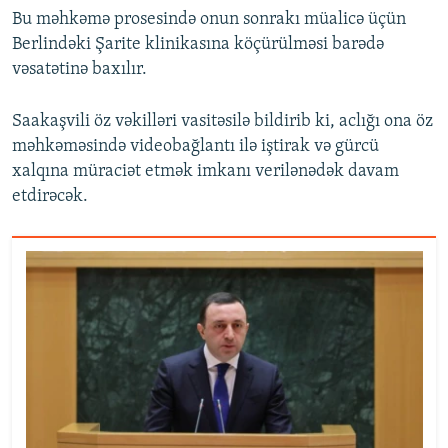
Bu məhkəmə prosesində onun sonrakı müalicə üçün
Berlindəki Şarite klinikasına köçürülməsi barədə
vəsatətinə baxılır.
Saakaşvili öz vəkilləri vasitəsilə bildirib ki, aclığı ona öz
məhkəməsində videobağlantı ilə iştirak və gürcü
xalqına müraciət etmək imkanı verilənədək davam
etdirəcək.