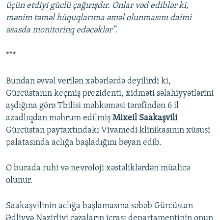
üçün etdiyi güclü çağırışdır. Onlar vəd ediblər ki,
mənim təməl hüquqlarıma əməl olunmasını daimi
əsasda monitorinq edəcəklər”.
***
Bundan əvvəl verilən xəbərlərdə deyilirdi ki,
Gürcüstanın keçmiş prezidenti, xidməti səlahiyyətlərini
aşdığına görə Tbilisi məhkəməsi tərəfindən 6 il
azadlıqdan məhrum edilmiş
Mixeil Saakaşvili
Gürcüstan paytaxtındakı Vivamedi klinikasının xüsusi
palatasında aclığa başladığını bəyan edib.
O burada ruhi və nevroloji xəstəliklərdən müalicə
olunur.
Saakaşvilinin aclığa başlamasına səbəb Gürcüstan
Ədliyyə Nazirliyi cəzaların icrası departamentinin onun