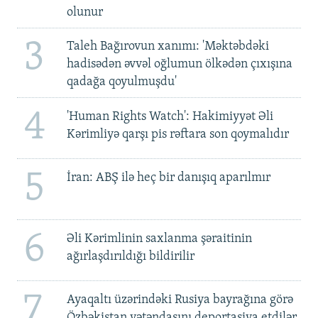
olunur
3
Taleh Bağırovun xanımı: 'Məktəbdəki
hadisədən əvvəl oğlumun ölkədən çıxışına
qadağa qoyulmuşdu'
4
'Human Rights Watch': Hakimiyyət Əli
Kərimliyə qarşı pis rəftara son qoymalıdır
5
İran: ABŞ ilə heç bir danışıq aparılmır
6
Əli Kərimlinin saxlanma şəraitinin
ağırlaşdırıldığı bildirilir
7
Ayaqaltı üzərindəki Rusiya bayrağına görə
Özbəkistan vətəndaşını deportasiya etdilər