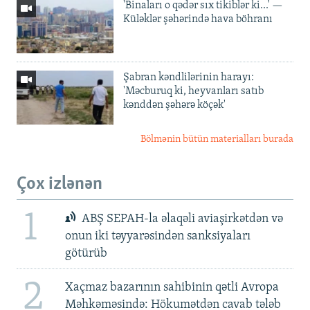
'Binaları o qədər sıx tikiblər ki...' —
Küləklər şəhərində hava böhranı
Şabran kəndlilərinin harayı:
'Məcburuq ki, heyvanları satıb
kənddən şəhərə köçək'
Bölmənin bütün materialları burada
Çox izlənən
1
ABŞ SEPAH-la əlaqəli aviaşirkətdən və
onun iki təyyarəsindən sanksiyaları
götürüb
2
Xaçmaz bazarının sahibinin qətli Avropa
Məhkəməsində: Hökumətdən cavab tələb