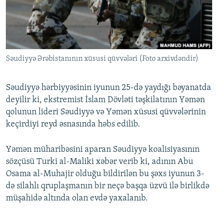
İNFOQRAFIKA
AZƏRBAYCAN ƏDƏBIYYATI KITABXANASI
MISSIYAMIZ
BIZI IZLƏ
KARIKATURA
İSLAM VƏ DEMOKRATIYA
PEŞƏ ETIKASI VƏ JURNALISTIKA STANDARTLARIMIZ
İZ - MƏDƏNIYYƏT PROQRAMI
MATERIALLARIMIZDAN ISTIFADƏ
Səudiyyə Ərəbistanının xüsusi qüvvələri (Foto arxivdəndir)
AZADLIQRADIOSU MOBIL TELEFONUNUZDA
RFE/RL-in bütün saytları
BIZIMLƏ ƏLAQƏ
Səudiyyə hərbiyyəsinin iyunun 25-də yaydığı bəyanatda
XƏBƏR BÜLLETENLƏRIMIZ
deyilir ki, ekstremist İslam Dövləti təşkilatının Yəmən
qolunun lideri Səudiyyə və Yəmən xüsusi qüvvələrinin
keçirdiyi reyd əsnasında həbs edilib.
Yəmən müharibəsini aparan Səudiyyə koalisiyasının
sözçüsü Turki al-Maliki xəbər verib ki, adının Abu
Osama al-Muhajir olduğu bildirilən bu şəxs iyunun 3-
də silahlı qruplaşmanın bir neçə başqa üzvü ilə birlikdə
müşahidə altında olan evdə yaxalanıb.