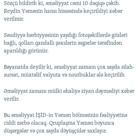
Sözçü bildirib ki, əməliyyat cəmi 10 dəqiqə çəkib.
Reydin Yəmənin hansı hissəsində keçirildiyi xəbər
verilmir.
Səudiyyə hərbiyyəsinin yaydığı fotoşəkillərdə gözləri
bağlı, qolları qandallı şəxslərin əsgərlər tərəfindən
aparıldığı görünür.
Bəyanatda deyilir ki, əməliyyat zamanı çox sayda silah-
sursat, müxtəlif valyuta və noutbuklar ələ keçirilib.
Əməliyyat zamanı mülki əhaliyə ziyan dəymədiyi xəbər
verilir.
Bu əməliyyat İŞİD-in Yəmən bölməsinin fəaliyyətinə
ciddi zərbə olacaq. Qruplaşma Yəmən boyunca
düşərgələr və çox sayda döyüşçülər saxlayır.