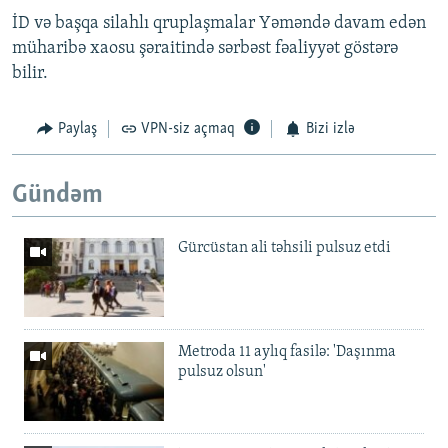
İD və başqa silahlı qruplaşmalar Yəməndə davam edən
müharibə xaosu şəraitində sərbəst fəaliyyət göstərə
bilir.
Paylaş
VPN-siz açmaq
Bizi izlə
Gündəm
Gürcüstan ali təhsili pulsuz etdi
Metroda 11 aylıq fasilə: 'Daşınma
pulsuz olsun'