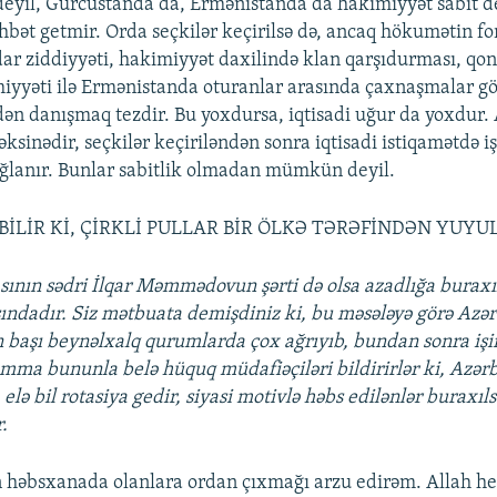
eyil, Gürcüstanda da, Ermənistanda da hakimiyyət sabit d
söhbət getmir. Orda seçkilər keçirilsə də, ancaq hökumətin f
dar ziddiyyəti, hakimiyyət daxilində klan qarşıdurması, q
yyəti ilə Ermənistanda oturanlar arasında çaxnaşmalar gös
dən danışmaq tezdir. Bu yoxdursa, iqtisadi uğur da yoxdur.
sinədir, seçkilər keçiriləndən sonra iqtisadi istiqamətdə iş
ğlanır. Bunlar sabitlik olmadan mümkün deyil.
BİLİR Kİ, ÇİRKLİ PULLAR BİR ÖLKƏ TƏRƏFİNDƏN YUYU
ının sədri İlqar Məmmədovun şərti də olsa azadlığa buraxıl
asındadır. Siz mətbuata demişdiniz ki, bu məsələyə görə Azə
 başı beynəlxalq qurumlarda çox ağrıyıb, bundan sonra işi
mma bununla belə hüquq müdafiəçiləri bildirirlər ki, Azə
lə bil rotasiya gedir, siyasi motivlə həbs edilənlər buraxıls
r.
ən həbsxanada olanlara ordan çıxmağı arzu edirəm. Allah h