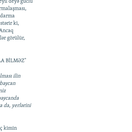
eyil deyə güclü
ormalaşması,
ondarma
tərir ki,
 Ancaq
lər görülür,
LA BİLMƏZ"
ması ilin
rbaycan
niz
rbaycanda
a da, yerlərini
eç kimin