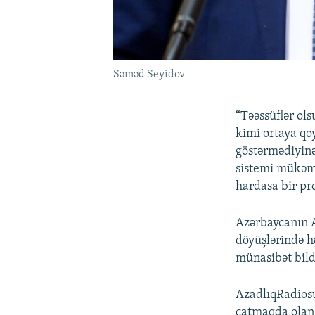
Səməd Seyidov
“Təəssüflər ol
kimi ortaya qo
göstərmədiyinə 
sistemi mükəmmə
hardasa bir pr
Azərbaycanın 
döyüşlərində h
münasibət bild
AzadlıqRadiosu
çatmaqda olan i