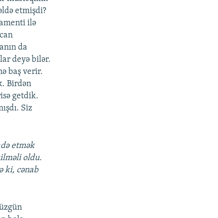
əldə etmişdi?
amenti ilə
ycan
canın da
ar deyə bilər.
ə baş verir.
k. Birdən
isə getdik.
ışdı. Siz
adə etmək
ilməli oldu.
ə ki, cənab
düzgün