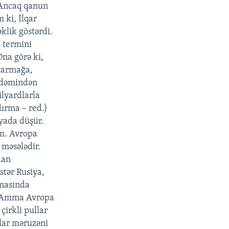
. Ancaq qanun
 ki, İlqar
lik göstərdi.
o termini
Ona görə ki,
xtarmağa,
ündəmindən
lyardlarla
dırma – red.)
yada düşür.
m. Avropa
 məsələdir.
dan
istər Rusiya,
lmasında
r. Amma Avropa
çirkli pullar
nlar məruzəni