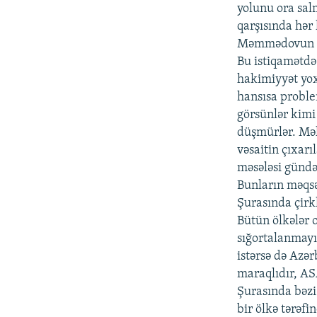
yolunu ora sal
qarşısında hər 
Məmmədovun aza
Bu istiqamətdə 
hakimiyyət yox,
hansısa problem
görsünlər kimi
düşmürlər. Mə
vəsaitin çıxarı
məsələsi günd
Bunların məqs
Şurasında çirkl
Bütün ölkələr 
sığortalanmayıb
istərsə də Azə
maraqlıdır, AS
Şurasında bəzi 
bir ölkə tərəf