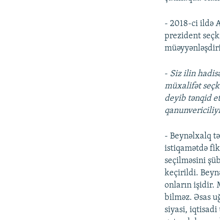
- 2018-ci ildə
prezident seçki
müəyyənləşdiril
-
Siz ilin hadi
müxalifət seçk
deyib tənqid et
qanunvericiliyi
- Beynəlxalq t
istiqamətdə fik
seçilməsini şü
keçirildi. Beynə
onların işidir
bilməz. Əsas 
siyasi, iqtisa