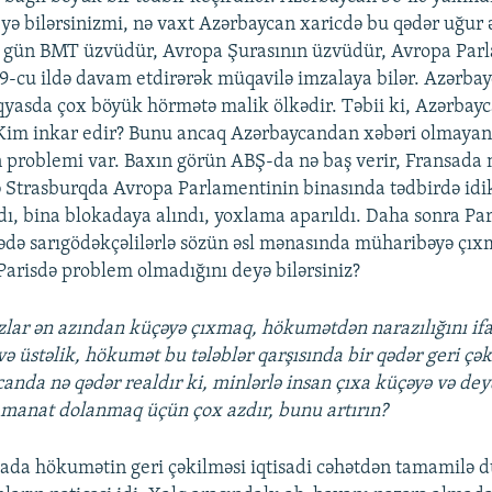
eyə bilərsinizmi, nə vaxt Azərbaycan xaricdə bu qədər uğur 
 gün BMT üzvüdür, Avropa Şurasının üzvüdür, Avropa Parl
19-cu ildə davam etdirərək müqavilə imzalaya bilər. Azərba
yasda çox böyük hörmətə malik ölkədir. Təbii ki, Azərbay
Kim inkar edir? Bunu ancaq Azərbaycandan xəbəri olmayanl
n problemi var. Baxın görün ABŞ-da nə baş verir, Fransada n
 Strasburqda Avropa Parlamentinin binasında tədbirdə idi
dı, bina blokadaya alındı, yoxlama aparıldı. Daha sonra Par
ədə sarıgödəkçəlilərlə sözün əsl mənasında müharibəyə çıxm
arisdə problem olmadığını deyə bilərsiniz?
lar ən azından küçəyə çıxmaq, hökumətdən narazılığını if
 üstəlik, hökumət bu tələblər qarşısında bir qədər geri çək
canda nə qədər realdır ki, minlərlə insan çıxa küçəyə və dey
 manat dolanmaq üçün çox azdır, bunu artırın?
nsada hökumətin geri çəkilməsi iqtisadi cəhətdən tamamilə 