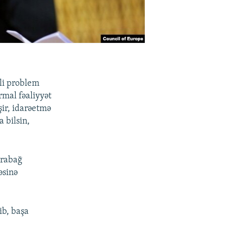
lli problem
mal fəaliyyət
şir, idarəetmə
a bilsin,
arabağ
əsinə
ib, başa