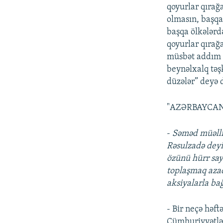
qoyurlar qırağ
olmasın, başqa
başqa ölkələrd
qoyurlar qırağ
müsbət addım at
beynəlxalq təş
düzələr” deyə 
"AZƏRBAYCAN
-
Səməd müəllim
Rəsulzadə deyir
özünü hürr sayı
toplaşmaq azadl
aksiyalarla bağ
- Bir neçə həf
Cümhuriyyətlə 