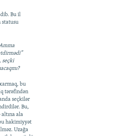
ib. Bu il
n statusu
z. Amma
etdirmədi”
, seçki
ınacaqmı?
çıxarmaq, bu
lq tərəfindən
anda seçkilər
ndirdilər. Bu,
 altına ala
bu hakimiyyət
bilməz. Uzağa