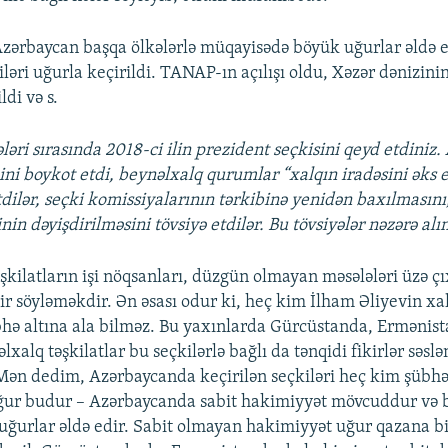
 Azərbaycan başqa ölkələrlə müqayisədə böyük uğurlar əldə ed
ləri uğurla keçirildi. TANAP-ın açılışı oldu, Xəzər dənizini
di və s.
sələri sırasında 2018-ci ilin prezident seçkisini qeyd etdini
ini boykot etdi, beynəlxalq qurumlar “xalqın iradəsini əks 
dilər, seçki komissiyalarının tərkibinə yenidən baxılmasını
nin dəyişdirilməsini tövsiyə etdilər. Bu tövsiyələr nəzərə al
əşkilatların işi nöqsanları, düzgün olmayan məsələləri üzə 
ir söyləməkdir. Ən əsası odur ki, heç kim İlham Əliyevin xa
bhə altına ala bilməz. Bu yaxınlarda Gürcüstanda, Ermənist
lxalq təşkilatlar bu seçkilərlə bağlı da tənqidi fikirlər səslə
. Mən dedim, Azərbaycanda keçirilən seçkiləri heç kim şübhə
uğur budur – Azərbaycanda sabit hakimiyyət mövcuddur və 
di uğurlar əldə edir. Sabit olmayan hakimiyyət uğur qazana 