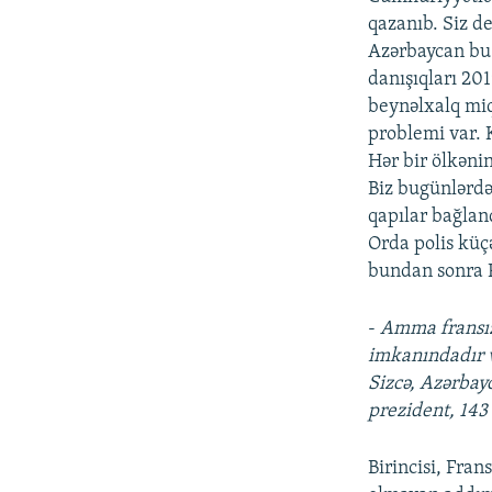
qazanıb. Siz d
Azərbaycan bu
danışıqları 20
beynəlxalq miq
problemi var. 
Hər bir ölkəni
Biz bugünlərdə
qapılar bağlan
Orda polis küç
bundan sonra P
-
Amma fransız
imkanındadır və
Sizcə, Azərbay
prezident, 143
Birincisi, Fra