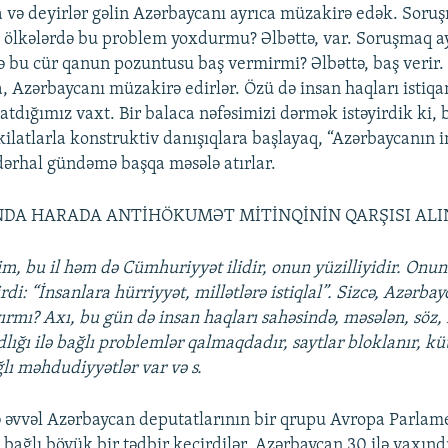
a və deyirlər gəlin Azərbaycanı ayrıca müzakirə edək. Soru
 ölkələrdə bu problem yoxdurmu? Əlbəttə, var. Soruşmaq a
ə bu cür qanun pozuntusu baş vermirmi? Əlbəttə, baş veri
a, Azərbaycanı müzakirə edirlər. Özü də insan haqları istiq
dığımız vaxt. Bir balaca nəfəsimizi dərmək istəyirdik ki, b
kilatlarla konstruktiv danışıqlara başlayaq, “Azərbaycanın i
dərhal gündəmə başqa məsələ atırlar.
DA HARADA ANTİHÖKUMƏT MİTİNQİNİN QARŞISI ALIN
, bu il həm də Cümhuriyyət ilidir, onun yüzilliyidir. Onu
di: “İnsanlara hürriyyət, millətlərə istiqlal”. Sizcə, Azərba
rmı? Axı, bu gün də insan haqları sahəsində, məsələn, söz, 
ığı ilə bağlı problemlər qalmaqdadır, saytlar bloklanır, küt
lı məhdudiyyətlər var və s.
tə əvvəl Azərbaycan deputatlarının bir qrupu Avropa Parlam
bağlı böyük bir tədbir keçirdilər. Azərbaycan 30 ilə yaxınd