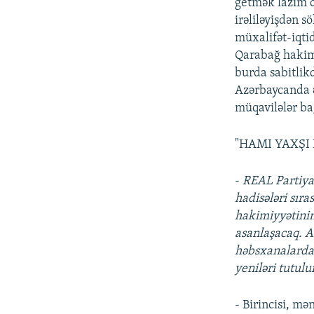
getmək lazım d
irəliləyişdən 
müxalifət-iqti
Qarabağ hakimi
burda sabitlik
Azərbaycanda ək
müqavilələr ba
"HAMI YAXŞI 
-
REAL Partiyas
hadisələri sır
hakimiyyətinin
asanlaşacaq. A
həbsxanalarda e
yeniləri tutulu
- Birincisi, m