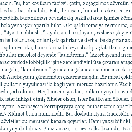
masın. Bu, hər kəs üçün faciəvi, çətin, xoşagəlməz dövrdür
kəs bərabər olmalıdır. Bəli, demişəm, bir daha təkrar edirəm
dlığa buraxılması beynəlxalq təşkilatlarda işimizə kömək
hələ yenə işlər aparıla bilər. O ki qaldı rotasiya termininə, 
 “siyasi məhbuslar” siyahısını hazırlayan şəxslər xoşlayır. 
 həll olunursa, onlar işsiz qalırlar və dərhal başlayırlar a
 təqdim edirlər, hansı formada beynəlxalq təşkilatların g
hbuslar məsələsi deyəndə “laundromat” (Azərbaycandan mi
laraq xaricdə lobbiçilik işinə xərcləndiyini üzə çıxaran araş
əmə gəlir, “laundromat” gündəmə gələndə məhbus məsələsi 
ədi Azərbaycanı gündəmdən çıxarmamaqdır. Bir misal çəki
i pulların yuyulması ilə bağlı yeni məruzə hazırlanır. Vacib
orda şərh olunur. Heç kim cinayətdən, pulların yuyulmasın
, istər inkişaf etmiş ölkələr olsun, istər Baltikyanı ölkələr, 
rbaycan. Azərbaycan korrupsiyaya qarşı mübarizənin aparı
AN Xidmət buna nümunədir. Bu, dövlətin siyasi iradəsidi
dövlətlər bu məruzəni kənara qoyurlar. Hamı yaxşı bilir ki, 
indən yuyula bilməz. Buna ən azı, bir neçə ölkə lazımdır. Bu