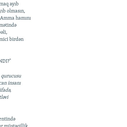
şmaq ayıb
yıb olmasın,
r. Amma hamını
amətində
əli,
mici birdən
DI?"
n qurucusu
ycan insanı
ifadə,
ləvi
entində
ır müstəqillik