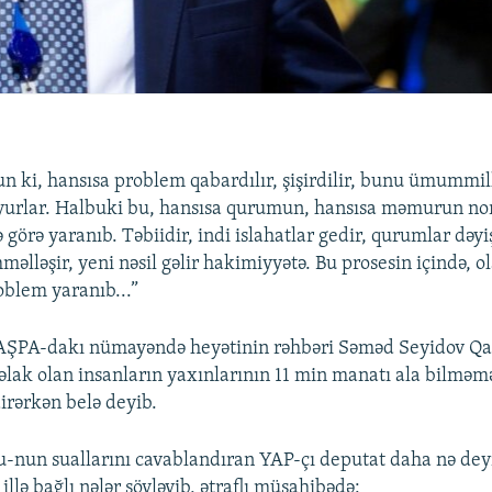
sun ki, hansısa problem qabardılır, şişirdilir, bunu ümummi
yurlar. Halbuki bu, hansısa qurumun, hansısa məmurun nor
görə yaranıb. Təbiidir, indi islahatlar gedir, qurumlar dəyi
lləşir, yeni nəsil gəlir hakimiyyətə. Bu prosesin içində, ol
oblem yaranıb...”
AŞPA-dakı nümayəndə heyətinin rəhbəri Səməd Seyidov Q
əlak olan insanların yaxınlarının 11 min manatı ala bilməm
irərkən belə deyib.
-nun suallarını cavablandıran YAP-çı deputat daha nə dey
llə bağlı nələr söyləyib, ətraflı müsahibədə: