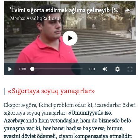
'Evimi sığorta etdirmək ağlıma gəlməyib' [Sorğu]
Mənbə:
AzadlıqRadiosu
No media source currently available
0:00
1:01
«Sığortaya soyuq yanaşırlar»
Ekspertə görə, ikinci problem odur ki, icarədarlar özləri
sığortaya soyuq yanaşırlar:
«Ümumiyyətlə isə,
Azərbaycanda həm vətəndaşlar, həm də biznesdə belə
yanaşma var ki, hər hansı hadisə baş versə, bunun
əvəzini dövlət ödəməli, ziyanı kompensasiya etməlidir.