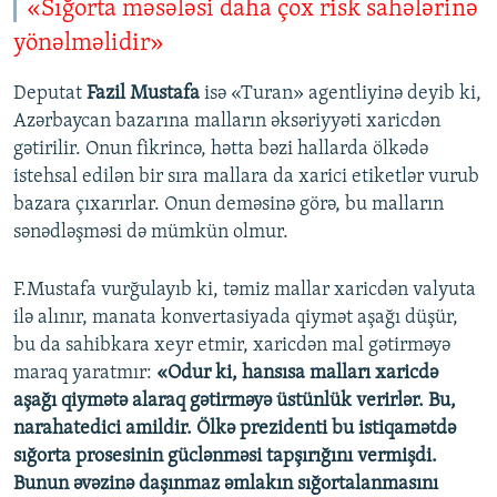
«Sığorta məsələsi daha çox risk sahələrinə
yönəlməlidir»
Deputat
Fazil Mustafa
isə «Turan» agentliyinə deyib ki,
Azərbaycan bazarına malların əksəriyyəti xaricdən
gətirilir. Onun fikrincə, hətta bəzi hallarda ölkədə
istehsal edilən bir sıra mallara da xarici etiketlər vurub
bazara çıxarırlar. Onun deməsinə görə, bu malların
sənədləşməsi də mümkün olmur.
F.Mustafa vurğulayıb ki, təmiz mallar xaricdən valyuta
ilə alınır, manata konvertasiyada qiymət aşağı düşür,
bu da sahibkara xeyr etmir, xaricdən mal gətirməyə
maraq yaratmır:
«Odur ki, hansısa malları xaricdə
aşağı qiymətə alaraq gətirməyə üstünlük verirlər. Bu,
narahatedici amildir. Ölkə prezidenti bu istiqamətdə
sığorta prosesinin güclənməsi tapşırığını vermişdi.
Bunun əvəzinə daşınmaz əmlakın sığortalanmasını