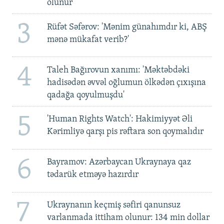
olunur
3
Rüfət Səfərov: 'Mənim günahımdır ki, ABŞ
mənə mükafat verib?'
4
Taleh Bağırovun xanımı: 'Məktəbdəki
hadisədən əvvəl oğlumun ölkədən çıxışına
qadağa qoyulmuşdu'
5
'Human Rights Watch': Hakimiyyət Əli
Kərimliyə qarşı pis rəftara son qoymalıdır
6
Bayramov: Azərbaycan Ukraynaya qaz
tədarük etməyə hazırdır
7
Ukraynanın keçmiş səfiri qanunsuz
varlanmada ittiham olunur: 134 min dollar