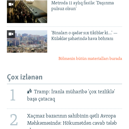
Metroda 11 aylıq fasilə: 'Daşınma
pulsuz olsun'
'Binaları o qədər sıx tikiblər ki...' —
Küləklər şəhərində hava böhranı
Bölmənin bütün materialları burada
Çox izlənən
1
Tramp: İranla müharibə 'çox tezliklə'
başa çatacaq
2
Xaçmaz bazarının sahibinin qətli Avropa
Məhkəməsində: Hökumətdən cavab tələb