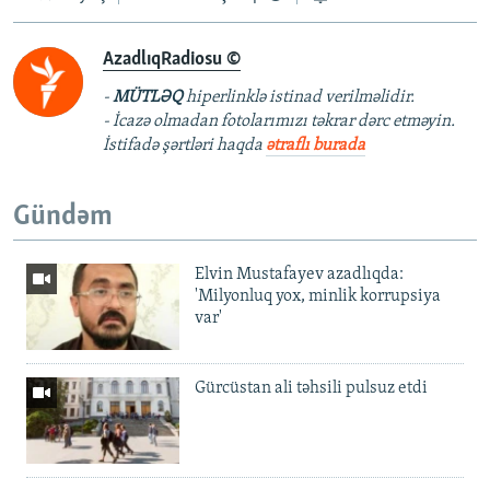
AzadlıqRadiosu ©
-
MÜTLƏQ
hiperlinklə istinad verilməlidir.
- İcazə olmadan fotolarımızı təkrar dərc etməyin.
İstifadə şərtləri haqda
ətraflı burada
Gündəm
Elvin Mustafayev azadlıqda:
'Milyonluq yox, minlik korrupsiya
var'
Gürcüstan ali təhsili pulsuz etdi