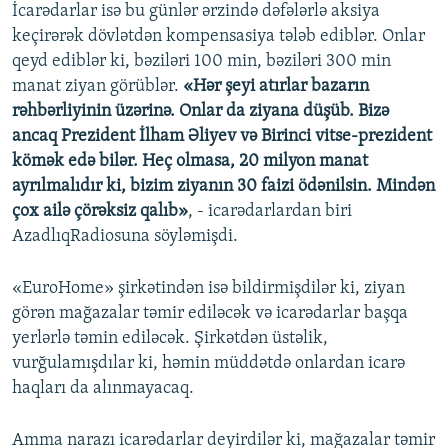
İcarədarlar isə bu günlər ərzində dəfələrlə aksiya
keçirərək dövlətdən kompensasiya tələb ediblər. Onlar
qeyd ediblər ki, bəziləri 100 min, bəziləri 300 min
manat ziyan görüblər.
«Hər şeyi atırlar bazarın
rəhbərliyinin üzərinə. Onlar da ziyana düşüb. Bizə
ancaq Prezident İlham Əliyev və Birinci vitse-prezident
kömək edə bilər. Heç olmasa, 20 milyon manat
ayrılmalıdır ki, bizim ziyanın 30 faizi ödənilsin. Mindən
çox ailə çörəksiz qalıb»
, - icarədarlardan biri
AzadlıqRadiosuna söyləmişdi.
«EuroHome» şirkətindən isə bildirmişdilər ki, ziyan
görən mağazalar təmir ediləcək və icarədarlar başqa
yerlərlə təmin ediləcək. Şirkətdən üstəlik,
vurğulamışdılar ki, həmin müddətdə onlardan icarə
haqları da alınmayacaq.
Amma narazı icarədarlar deyirdilər ki, mağazalar təmir