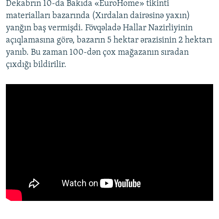
Dekabrın 10-da Bakıda «EuroHome» tikinti
materialları bazarında (Xırdalan dairəsinə yaxın)
yanğın baş vermişdi. Fövqəladə Hallar Nazirliyinin
açıqlamasına görə, bazarın 5 hektar ərazisinin 2 hektarı
yanıb. Bu zaman 100-dən çox mağazanın sıradan
çıxdığı bildirilir.