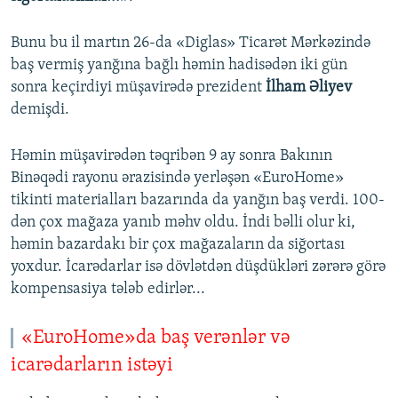
Bunu bu il martın 26-da «Diglas» Ticarət Mərkəzində
baş vermiş yanğına bağlı həmin hadisədən iki gün
sonra keçirdiyi müşavirədə prezident
İlham Əliyev
demişdi.
Həmin müşavirədən təqribən 9 ay sonra Bakının
Binəqədi rayonu ərazisində yerləşən «EuroHome»
tikinti materialları bazarında da yanğın baş verdi. 100-
dən çox mağaza yanıb məhv oldu. İndi bəlli olur ki,
həmin bazardakı bir çox mağazaların da siğortası
yoxdur. İcarədarlar isə dövlətdən düşdükləri zərərə görə
kompensasiya tələb edirlər...
«EuroHome»da baş verənlər və
icarədarların istəyi