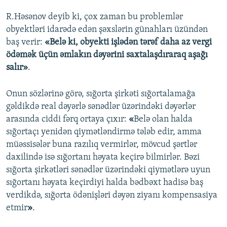
R.Həsənov deyib ki, çox zaman bu problemlər
obyektləri idarədə edən şəxslərin günahları üzündən
baş verir:
«Belə ki, obyekti işlədən tərəf daha az vergi
ödəmək üçün əmlakın dəyərini saxtalaşdıraraq aşağı
salır»
.
Onun sözlərinə görə, sığorta şirkəti sığortalamağa
gəldikdə real dəyərlə sənədlər üzərindəki dəyərlər
arasında ciddi fərq ortaya çıxır:
«
Belə olan halda
sığortaçı yenidən qiymətləndirmə tələb edir, amma
müəssisələr buna razılıq vermirlər, mövcud şərtlər
daxilində isə sığortanı həyata keçirə bilmirlər. Bəzi
sığorta şirkətləri sənədlər üzərindəki qiymətlərə uyun
sığortanı həyata keçirdiyi halda bədbəxt hadisə baş
verdikdə, sığorta ödənişləri dəyən ziyanı kompensasiya
etmir
»
.