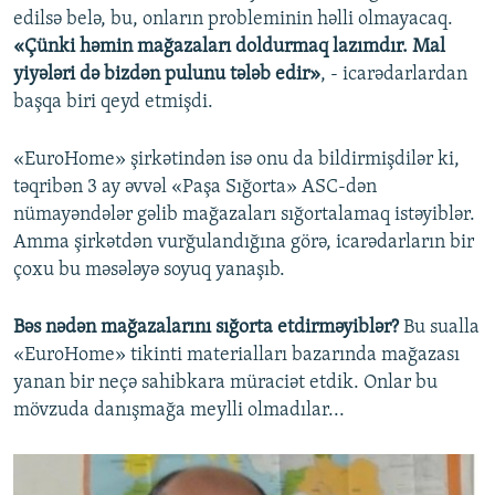
edilsə belə, bu, onların probleminin həlli olmayacaq.
«Çünki həmin mağazaları doldurmaq lazımdır. Mal
yiyələri də bizdən pulunu tələb edir»
, - icarədarlardan
başqa biri qeyd etmişdi.
«EuroHome» şirkətindən isə onu da bildirmişdilər ki,
təqribən 3 ay əvvəl «Paşa Sığorta» ASC-dən
nümayəndələr gəlib mağazaları sığortalamaq istəyiblər.
Amma şirkətdən vurğulandığına görə, icarədarların bir
çoxu bu məsələyə soyuq yanaşıb.
Bəs nədən mağazalarını sığorta etdirməyiblər?
Bu sualla
«EuroHome» tikinti materialları bazarında mağazası
yanan bir neçə sahibkara müraciət etdik. Onlar bu
mövzuda danışmağa meylli olmadılar...