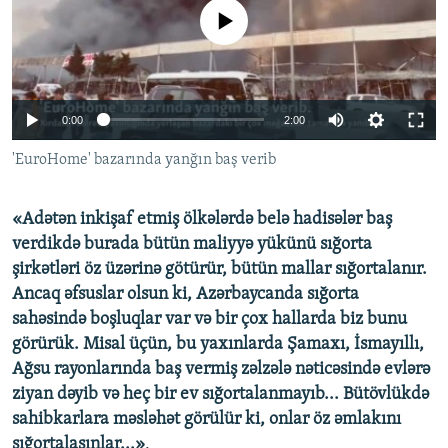
İNFOQRAFIKA
AZƏRBAYCAN ƏDƏBIYYATI KITABXANASI
MISSIYAMIZ
No media source currently available
BIZI IZLƏ
KARIKATURA
İSLAM VƏ DEMOKRATIYA
PEŞƏ ETIKASI VƏ JURNALISTIKA STANDARTLARIMIZ
İZ - MƏDƏNIYYƏT PROQRAMI
MATERIALLARIMIZDAN ISTIFADƏ
0:00
2:00
AZADLIQRADIOSU MOBIL TELEFONUNUZDA
RFE/RL-in bütün saytları
'EuroHome' bazarında yanğın baş verib
BIZIMLƏ ƏLAQƏ
XƏBƏR BÜLLETENLƏRIMIZ
«Adətən inkişaf etmiş ölkələrdə belə hadisələr baş
verdikdə burada bütün maliyyə yükünü sığorta
şirkətləri öz üzərinə götürür, bütün mallar sığortalanır.
Ancaq əfsuslar olsun ki, Azərbaycanda sığorta
sahəsində boşluqlar var və bir çox hallarda biz bunu
görürük. Misal üçün, bu yaxınlarda Şamaxı, İsmayıllı,
Ağsu rayonlarında baş vermiş zəlzələ nəticəsində evlərə
ziyan dəyib və heç bir ev sığortalanmayıb... Bütövlükdə
sahibkarlara məsləhət görülür ki, onlar öz əmlakını
sığortalasınlar...»
.