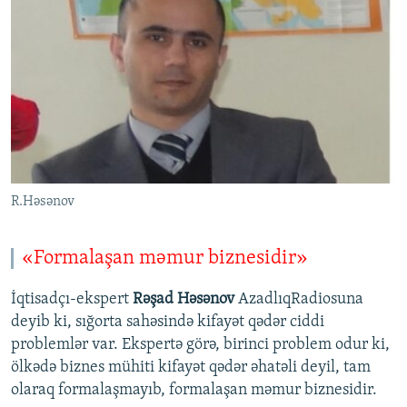
R.Həsənov
«Formalaşan məmur biznesidir»
İqtisadçı-ekspert
Rəşad Həsənov
AzadlıqRadiosuna
deyib ki, sığorta sahəsində kifayət qədər ciddi
problemlər var. Ekspertə görə, birinci problem odur ki,
ölkədə biznes mühiti kifayət qədər əhatəli deyil, tam
olaraq formalaşmayıb, formalaşan məmur biznesidir.