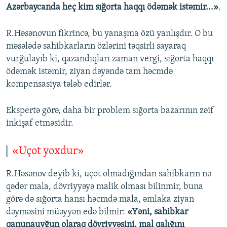
Azərbaycanda heç kim sığorta haqqı ödəmək istəmir...»
.
R.Həsənovun fikrincə, bu yanaşma özü yanlışdır. O bu
məsələdə sahibkarların özlərini təqsirli sayaraq
vurğulayıb ki, qazandıqları zaman vergi, sığorta haqqı
ödəmək istəmir, ziyan dəyəndə tam həcmdə
kompensasiya tələb edirlər.
Ekspertə görə, daha bir problem sığorta bazarının zəif
inkişaf etməsidir.
«Uçot yoxdur»
R.Həsənov deyib ki, uçot olmadığından sahibkarın nə
qədər mala, dövriyyəyə malik olması bilinmir, buna
görə də sığorta hansı həcmdə mala, əmlaka ziyan
dəyməsini müəyyən edə bilmir:
«Yəni, sahibkar
qanunauyğun olaraq dövriyyəsini, mal qalığını