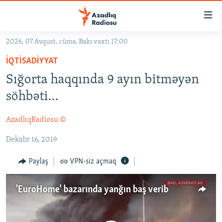
Keçid
linkləri
Əsas
2026, 07 Avqust, cümə, Bakı vaxtı 17:00
məzmuna
GÜNDƏM
İQTISADIYYAT
qayıt
#İZAHLA
Əsas
Sığorta haqqında 9 ayın bitməyən
KORRUPSIOMETR
naviqasiyaya
söhbəti...
qayıt
#ƏSLINDƏ
Axtarışa
AzadlıqRadiosu ©
FƏRQƏ BAX
keç
Dekabr 16, 2019
QANUNI DOĞRU
ARAŞDIRMA
Paylaş
VPN-siz açmaq
MULTIMEDIA
'EuroHome' bazarında yanğın baş verib
RADIO ARXIV
VIDEO
HAQQIMIZDA
FOTOQALEREYA
OXU ZALI