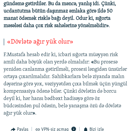
gündəmə gətirdilər. Bu da məncə, yanlış idi. Çünki,
ucdantutma bütün daşınmaz əmlaka görə ildə 50
manat ödəmək risklə bağı deyil. Odur ki, sığorta
məsələsi daha çox risk sahələrinə yönəlməlidir»
.
«Dövlətə ağır yük olur»
F.Mustafa hesab edir ki, icbari sığorta müəyyən risk
amili daha böyük olan yerdə olmalıdır:
«
Bu prosesə
yenidən canlanma gətirilməli, prosesi ləngidən ünsürlər
ortaya çıxarılmalıdır. Sahibkarlara belə ziyanda malın
dəyərinə görə yox, vəziyyətdən çıxa bilmək üçün yüngül
kompensasiya ödənə bilər. Çünki dövlətin də borcu
deyil ki, hər hansı bədbəxt hadisəyə görə öz
büdcəsindən pul ödəsin, belə yanaşma özü də dövlətə
ağır yük olur
»
.
Paylaş
VPN-siz açmaq
Bizi izlə