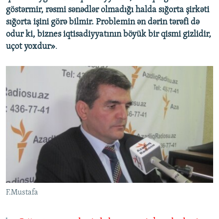
göstərmir, rəsmi sənədlər olmadığı halda sığorta şirkəti
sığorta işini görə bilmir. Problemin ən dərin tərəfi də
odur ki, biznes iqtisadiyyatının böyük bir qismi gizlidir,
uçot yoxdur»
.
F.Mustafa