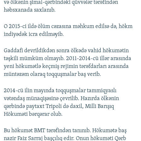
və ölkənin şimal-qərbindəki qüvvələr tərəfindən
həbsxanada saxlanıb.
O 2015-ci ildə ölüm cəzasına məhkum edilsə də, hökm
indiyədək icra edilməyib.
Gaddafi devrildikdən sonra ölkədə vahid hökumətin
təşkili mümküm olmayıb. 2011-2014-cü illər arasında
yeni hökumətlə keçmiş rejimin tərəfdarları arasında
müntəzəm olaraq toqquşmalar baş verib.
2014-cü ilin mayında toqquşmalar tammiqyaslı
vətəndaş münaqişəsinə çevrilib. Hazırda ölkənin
qərbində paytaxt Tripoli də daxil, Milli Barışıq
Hökuməti bərqərar olub.
Bu hökumət BMT tərəfindən tanınıb. Hökumətə baş
nazir Faiz Sarraj başçılıq edir. Onun hökuməti Qərb