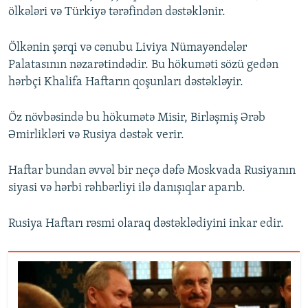
ölkələri və Türkiyə tərəfindən dəstəklənir.
Ölkənin şərqi və cənubu Liviya Nümayəndələr
Palatasının nəzarətindədir. Bu hökuməti sözü gedən
hərbçi Khalifa Haftarın qoşunları dəstəkləyir.
Öz növbəsində bu hökumətə Misir, Birləşmiş Ərəb
Əmirlikləri və Rusiya dəstək verir.
Haftar bundan əvvəl bir neçə dəfə Moskvada Rusiyanın
siyasi və hərbi rəhbərliyi ilə danışıqlar aparıb.
Rusiya Haftarı rəsmi olaraq dəstəklədiyini inkar edir.