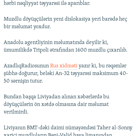
hərbi nəqliyyat təyyarəsi ilə aparıblar.
Muzdlu döyüşçülərin yeni dislokasiya yeri barədə heç
bir məlumat yoxdur.
Anadolu agentliyinin məlumatında deyilir ki,
ümumilikdə Tripoli ətrafından 1600 muzdlu çıxarılıb.
AzadlıqRadiosunun
Rus xidməti
yazır ki, bu rəqəmlər
şübhə doğurur, beləki An-32 təyyarəsi maksimum 40-
50 sərnişin tutur.
Bundan başqa Liviyadan alınan xəbərlərdə bu
döyüşçülərin ön xətdə olmasına dair məlumat
verilmirdi.
Liviyanın BMT-dəki daimi nümayəndəsi Taher al-Sonny
xarici muzdluların Bəni-Valid hava limanından