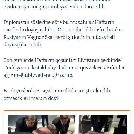
evakuasiyasını görüntüləyən video dərc edib.
Diplomatın sözlərinə görə bu muzdlular Haftarın
tərəfində döyüşürdülər. O bunu da bildirir ki, bunlar
Rusiyanın Vagner özəl hərbi şirkətinin müqaviləli
döyüşçüləri olub.
Son günlərdə Haftarın qoşunları Liviyanın qərbində
Türkiyənin dəstəklədiyi hökumət qüvvələri tərəfindən
ağır məğlubiyyətlərə uğradılıb.
Bu döyüşlərdə rusiyalı muzdluların iştirak edib-
etmədikləri məlum deyil.