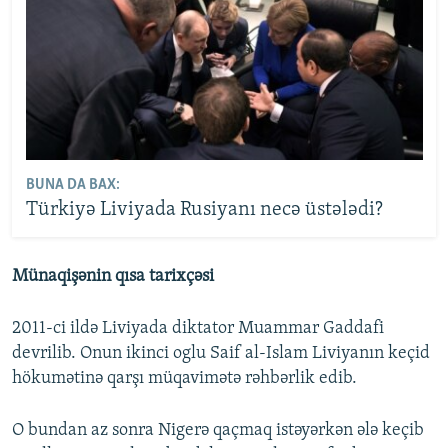
BUNA DA BAX:
Türkiyə Liviyada Rusiyanı necə üstələdi?
Münaqişənin qısa tarixçəsi
2011-ci ildə Liviyada diktator Muammar Gaddafi
devrilib. Onun ikinci oglu Saif al-Islam Liviyanın keçid
hökumətinə qarşı müqavimətə rəhbərlik edib.
O bundan az sonra Nigerə qaçmaq istəyərkən ələ keçib