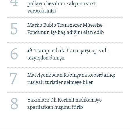
4
pulların hesabını xalqa nə vaxt
verəcəksiniz?'
5
Marko Rubio Transxəzər Müəssisə
Fondunun işə başladığını elan edib
6
Tramp indi də İrana qarşı iqtisadi
təzyiqdən danışır
7
Matviyenkodan Rubinyana xəbərdarlıq:
rusiyalı turistlər gəlməyə bilər
8
Yaxınları: Əli Kərimli məhkəməyə
aparılarkən huşunu itirib