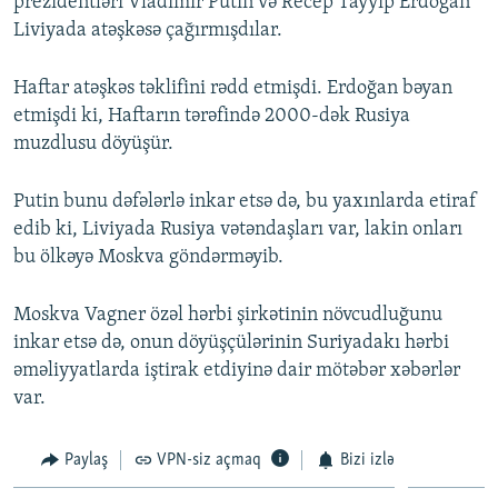
prezidentləri Vladimir Putin və Recep Tayyip Erdoğan
Liviyada atəşkəsə çağırmışdılar.
Haftar atəşkəs təklifini rədd etmişdi. Erdoğan bəyan
etmişdi ki, Haftarın tərəfində 2000-dək Rusiya
muzdlusu döyüşür.
Putin bunu dəfələrlə inkar etsə də, bu yaxınlarda etiraf
edib ki, Liviyada Rusiya vətəndaşları var, lakin onları
bu ölkəyə Moskva göndərməyib.
Moskva Vagner özəl hərbi şirkətinin növcudluğunu
inkar etsə də, onun döyüşçülərinin Suriyadakı hərbi
əməliyyatlarda iştirak etdiyinə dair mötəbər xəbərlər
var.
Paylaş
VPN-siz açmaq
Bizi izlə