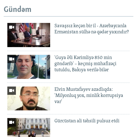
Gündəm
Savaşsız keçən bir il - Azərbaycanla
Ermənistan sülhə nə qədər yaxındır?
'Guya Əli Kərimliyə 850 min
göndərib' – keçmiş mühafizəçi
tutuldu, Bakıya verilə bilər
Elvin Mustafayev azadlıqda:
'Milyonluq yox, minlik korrupsiya
var'
Gürcüstan ali təhsili pulsuz etdi