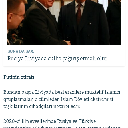
BUNA DA BAX:
Rusiya Liviyada sülhə çağırış etməli olur
Putinin etirafı
Bundan başqa Liviyada bəzi ərazilərə müxtəlif islamçı
qruplaşmalar, o cümlədən İslam Dövləti ekstremist
təşkilatının cihadçıları nəzarət edir.
2020-ci ilin əvvəllərində Rusiya və Türkiyə