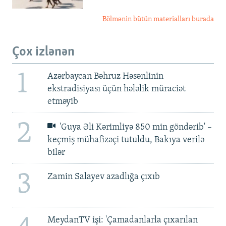
Bölmənin bütün materialları burada
Çox izlənən
1
Azərbaycan Bəhruz Həsənlinin
ekstradisiyası üçün hələlik müraciət
etməyib
2
'Guya Əli Kərimliyə 850 min göndərib' –
keçmiş mühafizəçi tutuldu, Bakıya verilə
bilər
3
Zamin Salayev azadlığa çıxıb
MeydanTV işi: 'Çamadanlarla çıxarılan