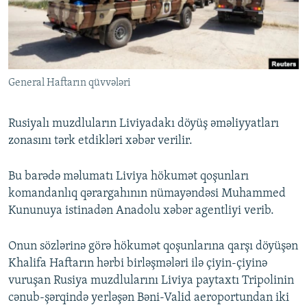
İNFOQRAFIKA
AZƏRBAYCAN ƏDƏBIYYATI KITABXANASI
MISSIYAMIZ
BIZI IZLƏ
KARIKATURA
İSLAM VƏ DEMOKRATIYA
PEŞƏ ETIKASI VƏ JURNALISTIKA STANDARTLARIMIZ
İZ - MƏDƏNIYYƏT PROQRAMI
MATERIALLARIMIZDAN ISTIFADƏ
General Haftarın qüvvələri
AZADLIQRADIOSU MOBIL TELEFONUNUZDA
RFE/RL-in bütün saytları
BIZIMLƏ ƏLAQƏ
Rusiyalı muzdluların Liviyadakı döyüş əməliyyatları
XƏBƏR BÜLLETENLƏRIMIZ
zonasını tərk etdikləri xəbər verilir.
Bu barədə məlumatı Liviya hökumət qoşunları
komandanlıq qərargahının nümayəndəsi Muhammed
Kununuya istinadən Anadolu xəbər agentliyi verib.
Onun sözlərinə görə hökumət qoşunlarına qarşı döyüşən
Khalifa Haftarın hərbi birləşmələri ilə çiyin-çiyinə
vuruşan Rusiya muzdlularını Liviya paytaxtı Tripolinin
cənub-şərqində yerləşən Bəni-Valid aeroportundan iki