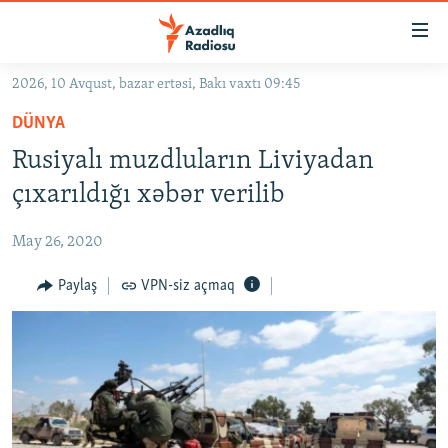
Keçid
linkləri
Əsas
2026, 10 Avqust, bazar ertəsi, Bakı vaxtı 09:45
məzmuna
GÜNDƏM
DÜNYA
qayıt
#İZAHLA
Əsas
Rusiyalı muzdluların Liviyadan
KORRUPSIOMETR
naviqasiyaya
çıxarıldığı xəbər verilib
qayıt
#ƏSLINDƏ
Axtarışa
May 26, 2020
FƏRQƏ BAX
keç
QANUNI DOĞRU
Paylaş
VPN-siz açmaq
ARAŞDIRMA
MULTIMEDIA
RADIO ARXIV
VIDEO
HAQQIMIZDA
FOTOQALEREYA
OXU ZALI