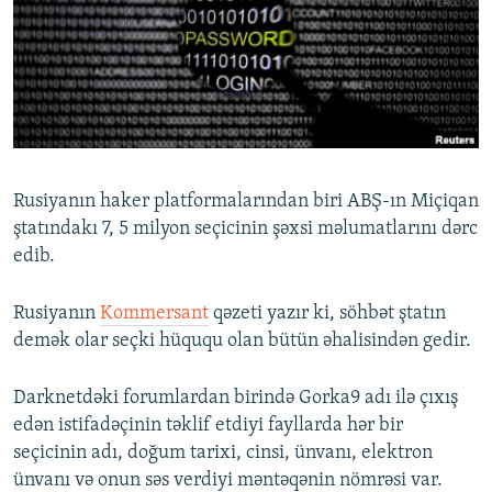
İNFOQRAFIKA
AZƏRBAYCAN ƏDƏBIYYATI KITABXANASI
MISSIYAMIZ
BIZI IZLƏ
KARIKATURA
İSLAM VƏ DEMOKRATIYA
PEŞƏ ETIKASI VƏ JURNALISTIKA STANDARTLARIMIZ
İZ - MƏDƏNIYYƏT PROQRAMI
MATERIALLARIMIZDAN ISTIFADƏ
AZADLIQRADIOSU MOBIL TELEFONUNUZDA
RFE/RL-in bütün saytları
BIZIMLƏ ƏLAQƏ
Rusiyanın haker platformalarından biri ABŞ-ın Miçiqan
XƏBƏR BÜLLETENLƏRIMIZ
ştatındakı 7, 5 milyon seçicinin şəxsi məlumatlarını dərc
edib.
Rusiyanın
Kommersant
qəzeti yazır ki, söhbət ştatın
demək olar seçki hüququ olan bütün əhalisindən gedir.
Darknetdəki forumlardan birində Gorka9 adı ilə çıxış
edən istifadəçinin təklif etdiyi fayllarda hər bir
seçicinin adı, doğum tarixi, cinsi, ünvanı, elektron
ünvanı və onun səs verdiyi məntəqənin nömrəsi var.