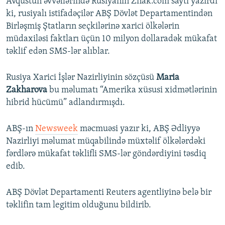
Avqustun əvvəllərində Rusiyanın Znak.com saytı yazırdı
ki, rusiyalı istifadəçilər ABŞ Dövlət Departamentindən
Birləşmiş Ştatların seçkilərinə xarici ölkələrin
müdaxiləsi faktları üçün 10 milyon dollaradək mükafat
təklif edən SMS-lər alıblar.
Rusiya Xarici İşlər Nazirliyinin sözçüsü
Maria
Zakharova
bu məlumatı “Amerika xüsusi xidmətlərinin
hibrid hücümü” adlandırmışdı.
ABŞ-ın
Newsweek
məcmuəsi yazır ki, ABŞ Ədliyyə
Nazirliyi məlumat müqabilində müxtəlif ölkələrdəki
fərdlərə mükafat təklifli SMS-lər göndərdiyini təsdiq
edib.
ABŞ Dövlət Departamenti Reuters agentliyinə belə bir
təklifin tam legitim olduğunu bildirib.