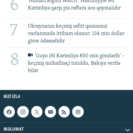
6
'Human Rights Watch': Hakimiyyət Əli
Kərimliyə qarşı pis rəftara son qoymalıdır
7
Ukraynanın keçmiş səfiri qanunsuz
varlanmada ittiham olunur: 134 min dollar
girov ödəməlidir
8
'Guya Əli Kərimliyə 850 min göndərib' –
keçmiş mühafizəçi tutuldu, Bakıya verilə
bilər
BIZI IZLƏ
MƏLUMAT