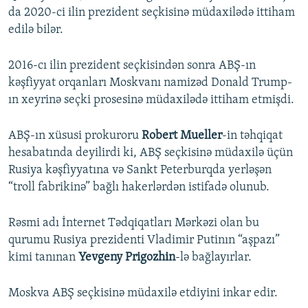
da 2020-ci ilin prezident seçkisinə müdaxilədə ittiham
edilə bilər.
2016-cı ilin prezident seçkisindən sonra ABŞ-ın
kəşfiyyat orqanları Moskvanı namizəd Donald Trump-
ın xeyrinə seçki prosesinə müdaxilədə ittiham etmişdi.
ABŞ-ın xüsusi prokuroru
Robert Mueller
-in təhqiqat
hesabatında deyilirdi ki, ABŞ seçkisinə müdaxilə üçün
Rusiya kəşfiyyatına və Sankt Peterburqda yerləşən
“troll fabrikinə” bağlı hakerlərdən istifadə olunub.
Rəsmi adı İnternet Tədqiqatları Mərkəzi olan bu
qurumu Rusiya prezidenti Vladimir Putinın “aşpazı”
kimi tanınan
Yevgeny Prigozhin
-lə bağlayırlar.
Moskva ABŞ seçkisinə müdaxilə etdiyini inkar edir.