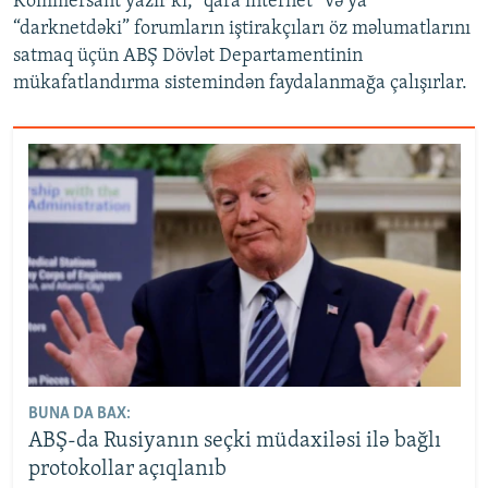
Kommersant yazır ki, “qara internet” və ya
“darknetdəki” forumların iştirakçıları öz məlumatlarını
satmaq üçün ABŞ Dövlət Departamentinin
mükafatlandırma sistemindən faydalanmağa çalışırlar.
BUNA DA BAX:
ABŞ-da Rusiyanın seçki müdaxiləsi ilə bağlı
protokollar açıqlanıb