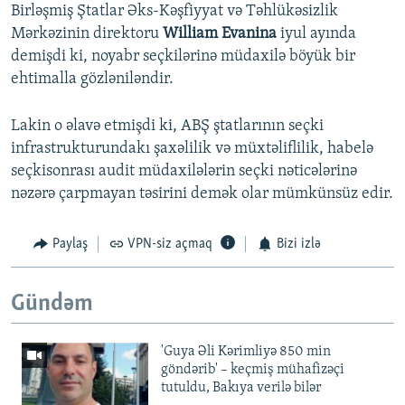
Birləşmiş Ştatlar Əks-Kəşfiyyat və Təhlükəsizlik
Mərkəzinin direktoru
William Evanina
iyul ayında
demişdi ki, noyabr seçkilərinə müdaxilə böyük bir
ehtimalla gözləniləndir.
Lakin o əlavə etmişdi ki, ABŞ ştatlarının seçki
infrastrukturundakı şaxəlilik və müxtəliflilik, habelə
seçkisonrası audit müdaxilələrin seçki nəticələrinə
nəzərə çarpmayan təsirini demək olar mümkünsüz edir.
Paylaş
VPN-siz açmaq
Bizi izlə
Gündəm
'Guya Əli Kərimliyə 850 min
göndərib' – keçmiş mühafizəçi
tutuldu, Bakıya verilə bilər