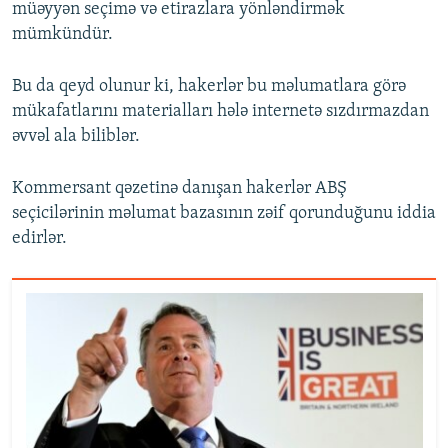
müəyyən seçimə və etirazlara yönləndirmək
mümkündür.
Bu da qeyd olunur ki, hakerlər bu məlumatlara görə
mükafatlarını materialları hələ internetə sızdırmazdan
əvvəl ala biliblər.
Kommersant qəzetinə danışan hakerlər ABŞ
seçicilərinin məlumat bazasının zəif qorunduğunu iddia
edirlər.