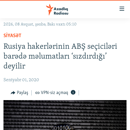
Keçid
linkləri
Əsas
2026, 08 Avqust, şənbə, Bakı vaxtı 05:10
məzmuna
GÜNDƏM
SIYASƏT
qayıt
#İZAHLA
Əsas
Rusiya hakerlərinin ABŞ seçiciləri
KORRUPSIOMETR
naviqasiyaya
barədə məlumatları ‘sızdırdığı’
qayıt
#ƏSLINDƏ
deyilir
Axtarışa
FƏRQƏ BAX
keç
Sentyabr 01, 2020
QANUNI DOĞRU
Paylaş
VPN-siz açmaq
ARAŞDIRMA
MULTIMEDIA
RADIO ARXIV
VIDEO
HAQQIMIZDA
FOTOQALEREYA
OXU ZALI