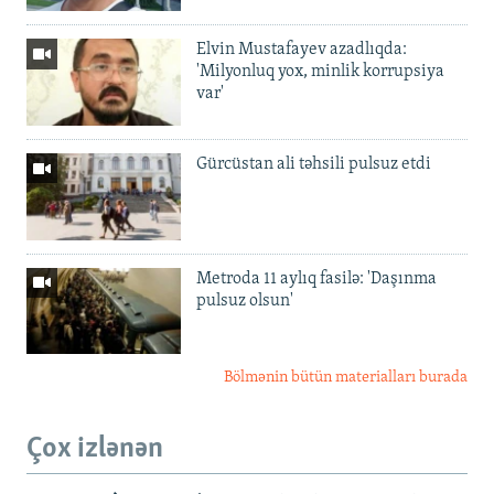
Elvin Mustafayev azadlıqda:
'Milyonluq yox, minlik korrupsiya
var'
Gürcüstan ali təhsili pulsuz etdi
Metroda 11 aylıq fasilə: 'Daşınma
pulsuz olsun'
Bölmənin bütün materialları burada
Çox izlənən