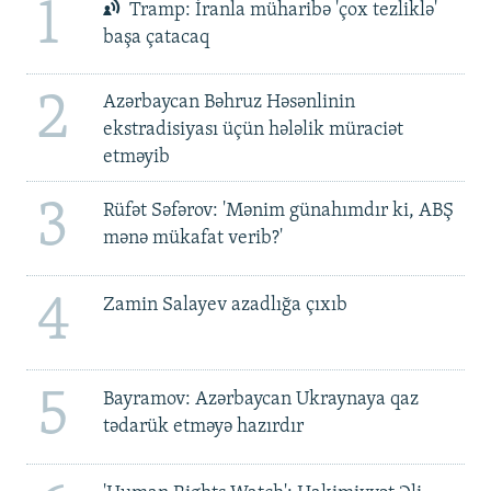
1
Tramp: İranla müharibə 'çox tezliklə'
başa çatacaq
2
Azərbaycan Bəhruz Həsənlinin
ekstradisiyası üçün hələlik müraciət
etməyib
3
Rüfət Səfərov: 'Mənim günahımdır ki, ABŞ
mənə mükafat verib?'
4
Zamin Salayev azadlığa çıxıb
5
Bayramov: Azərbaycan Ukraynaya qaz
tədarük etməyə hazırdır