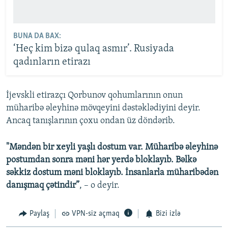
BUNA DA BAX:
‘Heç kim bizə qulaq asmır’. Rusiyada
qadınların etirazı
İjevskli etirazçı Qorbunov qohumlarının onun
müharibə əleyhinə mövqeyini dəstəklədiyini deyir.
Ancaq tanışlarının çoxu ondan üz döndərib.
"Məndən bir xeyli yaşlı dostum var. Müharibə əleyhinə
postumdan sonra məni hər yerdə bloklayıb. Bəlkə
səkkiz dostum məni bloklayıb. İnsanlarla müharibədən
danışmaq çətindir”
, – o deyir.
Paylaş
VPN-siz açmaq
Bizi izlə