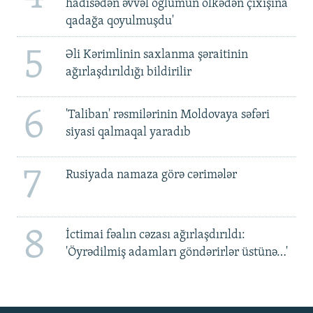
hadisədən əvvəl oğlumun ölkədən çıxışına
qadağa qoyulmuşdu'
5
Əli Kərimlinin saxlanma şəraitinin
ağırlaşdırıldığı bildirilir
6
'Taliban' rəsmilərinin Moldovaya səfəri
siyasi qalmaqal yaradıb
7
Rusiyada namaza görə cərimələr
8
İctimai fəalın cəzası ağırlaşdırıldı:
'Öyrədilmiş adamları göndərirlər üstünə…'