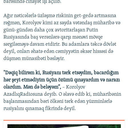
barəsində cinayət işi açılıb.
Ağır nəticələrlə üzləşmə riskinin get-gedə artmasına
rəğmən, Korolyov kimi az sayda vətəndaş müharibə və
günü-gündən daha çox avtoritarlaşan Putin
Rusiyasında baş verənlərə qarşı mənəvi mövqe
sərgiləməyə davam etdirir. Bu adamlara təkcə dövlət
deyil, onları əhatə edən cəmiyyətin əksər hissəsi də
düşmən münasibəti bəsləyir.
"Dəqiq bilirəm ki, Rusiyanı tərk etsəydim, bacardığım
hər şeyi etmədiyim üçün özümü qınayardım və narazı
olardım. Mən də beləyəm”,
– Korolyov
AzadlıqRadiosuna deyib. O əlavə edib ki, müharibənin
başlanmasından bəri ölkəni tərk edən yüzminlərlə
rusiyalını qınamaq fikrində deyil.