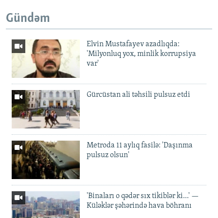
Gündəm
Elvin Mustafayev azadlıqda:
'Milyonluq yox, minlik korrupsiya
var'
Gürcüstan ali təhsili pulsuz etdi
Metroda 11 aylıq fasilə: 'Daşınma
pulsuz olsun'
'Binaları o qədər sıx tikiblər ki...' —
Küləklər şəhərində hava böhranı