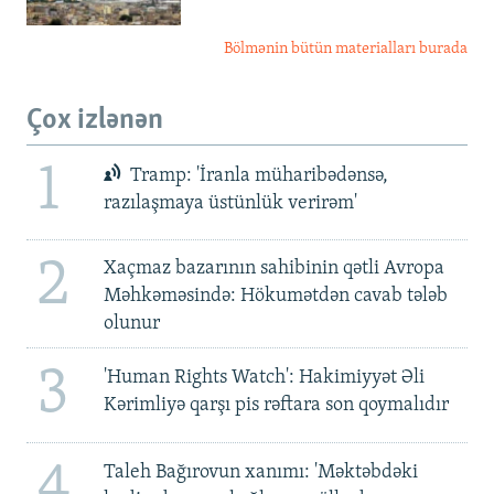
Bölmənin bütün materialları burada
Çox izlənən
1
Tramp: 'İranla müharibədənsə,
razılaşmaya üstünlük verirəm'
2
Xaçmaz bazarının sahibinin qətli Avropa
Məhkəməsində: Hökumətdən cavab tələb
olunur
3
'Human Rights Watch': Hakimiyyət Əli
Kərimliyə qarşı pis rəftara son qoymalıdır
4
Taleh Bağırovun xanımı: 'Məktəbdəki