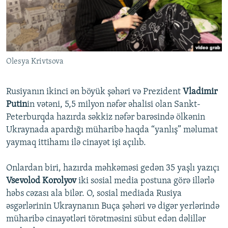
İNFOQRAFIKA
AZƏRBAYCAN ƏDƏBIYYATI KITABXANASI
MISSIYAMIZ
BIZI IZLƏ
KARIKATURA
İSLAM VƏ DEMOKRATIYA
PEŞƏ ETIKASI VƏ JURNALISTIKA STANDARTLARIMIZ
İZ - MƏDƏNIYYƏT PROQRAMI
MATERIALLARIMIZDAN ISTIFADƏ
Olesya Krivtsova
AZADLIQRADIOSU MOBIL TELEFONUNUZDA
RFE/RL-in bütün saytları
BIZIMLƏ ƏLAQƏ
Rusiyanın ikinci ən böyük şəhəri və Prezident
Vladimir
XƏBƏR BÜLLETENLƏRIMIZ
Putin
in vətəni, 5,5 milyon nəfər əhalisi olan Sankt-
Peterburqda hazırda səkkiz nəfər barəsində ölkənin
Ukraynada apardığı müharibə haqda “yanlış” məlumat
yaymaq ittihamı ilə cinayət işi açılıb.
Onlardan biri, hazırda məhkəməsi gedən 35 yaşlı yazıçı
Vsevolod Korolyov
iki sosial media postuna görə illərlə
həbs cəzası ala bilər. O, sosial mediada Rusiya
əsgərlərinin Ukraynanın Buça şəhəri və digər yerlərində
müharibə cinayətləri törətməsini sübut edən dəlillər