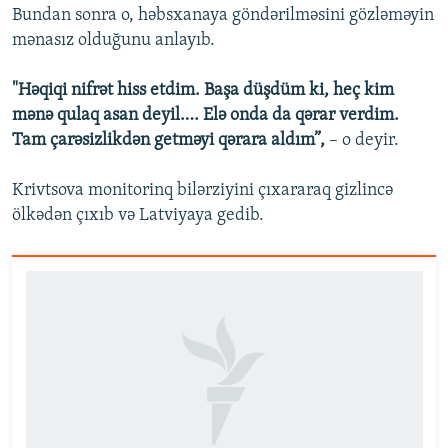
Bundan sonra o, həbsxanaya göndərilməsini gözləməyin
mənasız olduğunu anlayıb.
"Həqiqi nifrət hiss etdim. Başa düşdüm ki, heç kim
mənə qulaq asan deyil…. Elə onda da qərar verdim.
Tam çarəsizlikdən getməyi qərara aldım”,
– o deyir.
Krivtsova monitorinq bilərziyini çıxararaq gizlincə
ölkədən çıxıb və Latviyaya gedib.