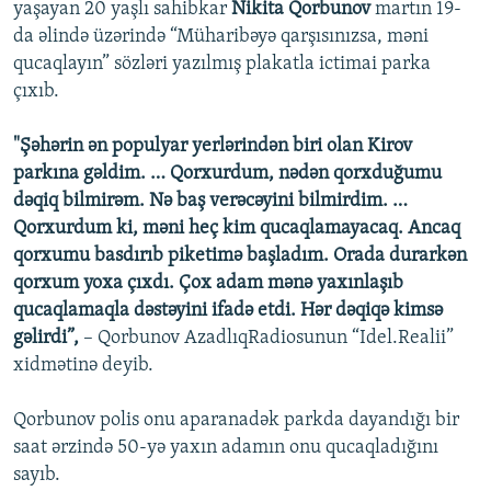
yaşayan 20 yaşlı sahibkar
Nikita Qorbunov
martın 19-
da əlində üzərində “Müharibəyə qarşısınızsa, məni
qucaqlayın” sözləri yazılmış plakatla ictimai parka
çıxıb.
"Şəhərin ən populyar yerlərindən biri olan Kirov
parkına gəldim. … Qorxurdum, nədən qorxduğumu
dəqiq bilmirəm. Nə baş verəcəyini bilmirdim. …
Qorxurdum ki, məni heç kim qucaqlamayacaq. Ancaq
qorxumu basdırıb piketimə başladım. Orada durarkən
qorxum yoxa çıxdı. Çox adam mənə yaxınlaşıb
qucaqlamaqla dəstəyini ifadə etdi. Hər dəqiqə kimsə
gəlirdi”,
– Qorbunov AzadlıqRadiosunun “Idel.Realii”
xidmətinə deyib.
Qorbunov polis onu aparanadək parkda dayandığı bir
saat ərzində 50-yə yaxın adamın onu qucaqladığını
sayıb.