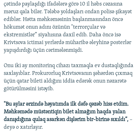
çətində paylaşdığı ifadələrə görə 10 il həbs cəzasına
məruz qala bilər. Tələbə yoldaşları ondan polisə şikayət
ediblər. Hətta məhkəməsinin başlanmasından öncə
hökumət onun adını özünün "terrorçular və
ekstremistlər” siyahısına daxil edib. Daha öncə isə
Krivtsova ictimai yerlərdə müharibə əleyhinə posterlər
yapışdırdığı üçün cərimələnmişdi.
Onu iki ay monitorinq cihazı taxmaqla ev dustaqlığında
saxlayıblar. Prokurorluq Krivtsovanın şəhərdən çıxmaq
üçün qatar bileti aldığını iddia edərək onun nəzarətə
götürülməsini istəyib.
"Bu aylar ərzində həyatımda ilk dəfə qəzəb hiss etdim.
Məhkəmədə müstəntiqin bilet almağım haqda yalan
danışdığına qulaq asarkən dişlərim bir-birinə sıxıldı”,
–
deyə o xatırlayır.