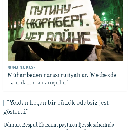
BUNA DA BAX:
Müharibədən narazı rusiyalılar. ‘Mətbəxdə
öz aralarında danışırlar’
“Yoldan keçən bir cütlük ədəbsiz jest
göstərdi”
Udmurt Respublikasının paytaxtı İjevsk şəhərində