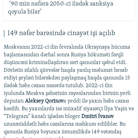
‘90 min nəfərə 2050-ci ilədək sanksiya
qoyula bilər’
149 nəfər barəsində cinayət işi açılıb
Moskvanın 2022-ci ilin fevralında Ukraynaya hücuma
başlamasından dərhal sonra Rusiya hökuməti fərqli
düşüncəni kriminallaşdıran sərt qanunlar qəbul etdi.
Dövlətin silahlı qüvvələr haqda yanlış məlumat hesab
etdiyi şeyləri bilərəkdən paylaşmaq haqda qanunda 15
ilədək həbs cəzası nəzərdə tutulub. 2022-ci ilin
iyulunda Moskva şəhərinin rayonlarından birinin yerli
deputatı
Aleksey Qorinov
a yeddi ilə yaxın həbs cəzası
kəsilib. Bu yaxınlarda isə müxalif siyasətçi İlya Yaşin və
“Telegram” kanalı işlədən bloger
Dmitri İvanov
uzunmüddətli həbs cəzalarına məhkum ediliblər. Bu
qanunla Rusiya boyunca ümumilikdə 149 vətəndaş