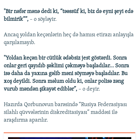
"Bir nəfər mənə dedi ki, “təəssüf ki, biz də eyni şeyi edə
bilmirik””,
– o söyləyir.
Ancaq yoldan keçənlərin heç də hamısı etirazı anlayışla
qarşılamayıb.
"Yoldan keçən bir cütlük ədəbsiz jest göstərdi. Sonra
onlar geri qayıdıb şəklimi çəkməyə başladılar… Sonra
isə daha da yaxına gəlib məni söyməyə başladılar. Bu
xoş deyildi. Sonra məlum oldu ki, onlar polisə zəng
vurub məndən şikayət ediblər”,
– o deyir.
Hazırda Qorbunovun barəsində “Rusiya Federasiyası
silahlı qüvvələrinin diskreditasiyası” maddəsi ilə
araşdırma aparılır.