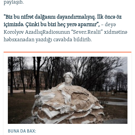
paylaşıb.
"Biz bu nifrət dalğasını dayandırmalıyıq. İlk öncə öz
içimizdə. Çünki bu bizi heç yerə aparmır”,
– deyə
Korolyov AzadlıqRadiosunun “Sever.Realii” xidmətinə
həbsxanadan yazdığı cavabda bildirib.
BUNA DA BAX: