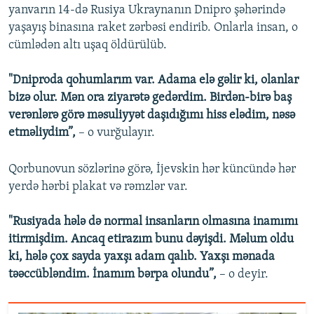
yanvarın 14-də Rusiya Ukraynanın Dnipro şəhərində
yaşayış binasına raket zərbəsi endirib. Onlarla insan, o
cümlədən altı uşaq öldürülüb.
"Dniproda qohumlarım var. Adama elə gəlir ki, olanlar
bizə olur. Mən ora ziyarətə gedərdim. Birdən-birə baş
verənlərə görə məsuliyyət daşıdığımı hiss elədim, nəsə
etməliydim”,
– o vurğulayır.
Qorbunovun sözlərinə görə, İjevskin hər küncündə hər
yerdə hərbi plakat və rəmzlər var.
"Rusiyada hələ də normal insanların olmasına inamımı
itirmişdim. Ancaq etirazım bunu dəyişdi. Məlum oldu
ki, hələ çox sayda yaxşı adam qalıb. Yaxşı mənada
təəccübləndim. İnamım bərpa olundu”,
– o deyir.