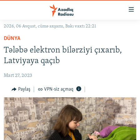
Keçid
linkləri
Əsas
2026, 06 Avqust, cümə axşamı, Bakı vaxtı 22:21
məzmuna
GÜNDƏM
DÜNYA
qayıt
#İZAHLA
Əsas
Tələbə elektron bilərziyi çıxarıb,
KORRUPSIOMETR
naviqasiyaya
Latviyaya qaçıb
qayıt
#ƏSLINDƏ
Axtarışa
Mart 27, 2023
FƏRQƏ BAX
keç
QANUNI DOĞRU
Paylaş
VPN-siz açmaq
ARAŞDIRMA
MULTIMEDIA
RADIO ARXIV
VIDEO
HAQQIMIZDA
FOTOQALEREYA
OXU ZALI