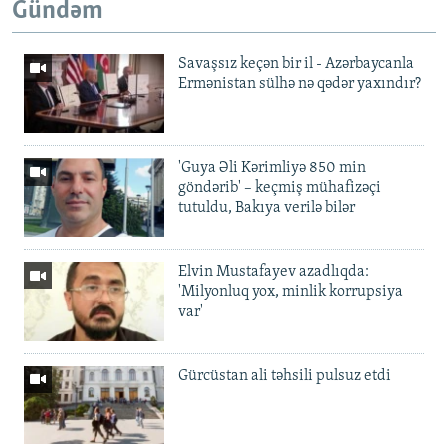
Gündəm
Savaşsız keçən bir il - Azərbaycanla
Ermənistan sülhə nə qədər yaxındır?
'Guya Əli Kərimliyə 850 min
göndərib' – keçmiş mühafizəçi
tutuldu, Bakıya verilə bilər
Elvin Mustafayev azadlıqda:
'Milyonluq yox, minlik korrupsiya
var'
Gürcüstan ali təhsili pulsuz etdi