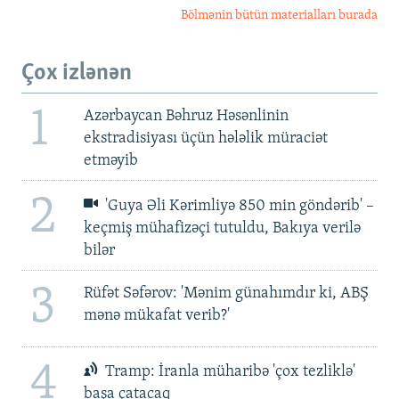
Bölmənin bütün materialları burada
Çox izlənən
1
Azərbaycan Bəhruz Həsənlinin
ekstradisiyası üçün hələlik müraciət
etməyib
2
'Guya Əli Kərimliyə 850 min göndərib' –
keçmiş mühafizəçi tutuldu, Bakıya verilə
bilər
3
Rüfət Səfərov: 'Mənim günahımdır ki, ABŞ
mənə mükafat verib?'
4
Tramp: İranla müharibə 'çox tezliklə'
başa çatacaq