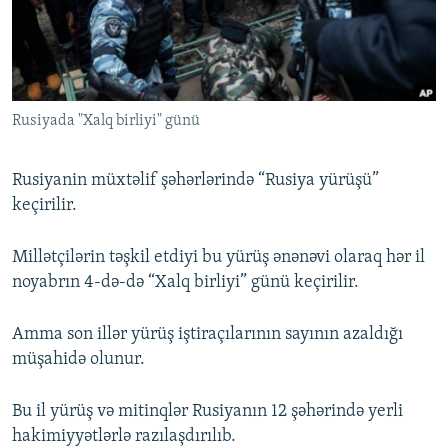
İNFOQRAFIKA
AZƏRBAYCAN ƏDƏBIYYATI KITABXANASI
MISSIYAMIZ
BIZI IZLƏ
KARIKATURA
İSLAM VƏ DEMOKRATIYA
PEŞƏ ETIKASI VƏ JURNALISTIKA STANDARTLARIMIZ
İZ - MƏDƏNIYYƏT PROQRAMI
MATERIALLARIMIZDAN ISTIFADƏ
Rusiyada "Xalq birliyi" günü
AZADLIQRADIOSU MOBIL TELEFONUNUZDA
RFE/RL-in bütün saytları
BIZIMLƏ ƏLAQƏ
Rusiyanin müxtəlif şəhərlərində “Rusiya yürüşü”
XƏBƏR BÜLLETENLƏRIMIZ
keçirilir.
Millətçilərin təşkil etdiyi bu yürüş ənənəvi olaraq hər il
noyabrın 4-də-də “Xalq birliyi” günü keçirilir.
Amma son illər yürüş iştiraçılarının sayının azaldığı
müşahidə olunur.
Bu il yürüş və mitinqlər Rusiyanın 12 şəhərində yerli
hakimiyyətlərlə razılaşdırılıb.