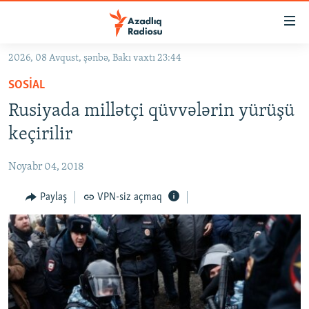
Keçid
linkləri
Əsas
2026, 08 Avqust, şənbə, Bakı vaxtı 23:44
məzmuna
GÜNDƏM
SOSIAL
qayıt
#İZAHLA
Əsas
Rusiyada millətçi qüvvələrin yürüşü
KORRUPSIOMETR
naviqasiyaya
keçirilir
qayıt
#ƏSLINDƏ
Axtarışa
Noyabr 04, 2018
FƏRQƏ BAX
keç
QANUNI DOĞRU
Paylaş
VPN-siz açmaq
ARAŞDIRMA
MULTIMEDIA
RADIO ARXIV
VIDEO
HAQQIMIZDA
FOTOQALEREYA
OXU ZALI