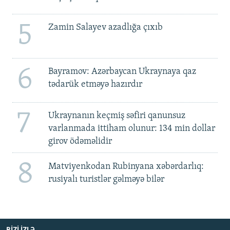
5
Zamin Salayev azadlığa çıxıb
6
Bayramov: Azərbaycan Ukraynaya qaz
tədarük etməyə hazırdır
7
Ukraynanın keçmiş səfiri qanunsuz
varlanmada ittiham olunur: 134 min dollar
girov ödəməlidir
8
Matviyenkodan Rubinyana xəbərdarlıq:
rusiyalı turistlər gəlməyə bilər