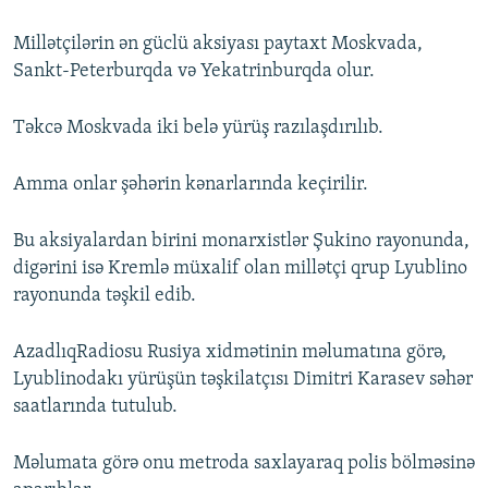
Millətçilərin ən güclü aksiyası paytaxt Moskvada,
Sankt-Peterburqda və Yekatrinburqda olur.
Təkcə Moskvada iki belə yürüş razılaşdırılıb.
Amma onlar şəhərin kənarlarında keçirilir.
Bu aksiyalardan birini monarxistlər Şukino rayonunda,
digərini isə Kremlə müxalif olan millətçi qrup Lyublino
rayonunda təşkil edib.
AzadlıqRadiosu Rusiya xidmətinin məlumatına görə,
Lyublinodakı yürüşün təşkilatçısı Dimitri Karasev səhər
saatlarında tutulub.
Məlumata görə onu metroda saxlayaraq polis bölməsinə