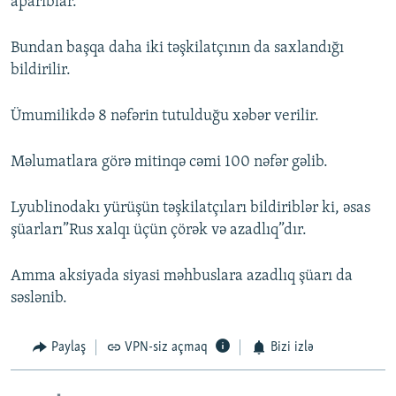
aparıblar.
Bundan başqa daha iki təşkilatçının da saxlandığı
bildirilir.
Ümumilikdə 8 nəfərin tutulduğu xəbər verilir.
Məlumatlara görə mitinqə cəmi 100 nəfər gəlib.
Lyublinodakı yürüşün təşkilatçıları bildiriblər ki, əsas
şüarları”Rus xalqı üçün çörək və azadlıq”dır.
Amma aksiyada siyasi məhbuslara azadlıq şüarı da
səslənib.
Paylaş
VPN-siz açmaq
Bizi izlə