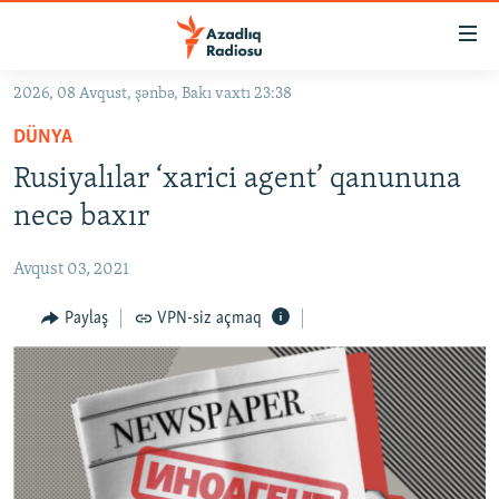
Keçid
linkləri
Əsas
2026, 08 Avqust, şənbə, Bakı vaxtı 23:38
məzmuna
GÜNDƏM
DÜNYA
qayıt
#İZAHLA
Əsas
Rusiyalılar ‘xarici agent’ qanununa
KORRUPSIOMETR
naviqasiyaya
necə baxır
qayıt
#ƏSLINDƏ
Axtarışa
Avqust 03, 2021
FƏRQƏ BAX
keç
QANUNI DOĞRU
Paylaş
VPN-siz açmaq
ARAŞDIRMA
MULTIMEDIA
RADIO ARXIV
VIDEO
HAQQIMIZDA
FOTOQALEREYA
OXU ZALI