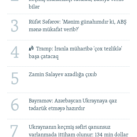
bilər
3
Rüfət Səfərov: 'Mənim günahımdır ki, ABŞ
mənə mükafat verib?'
4
Tramp: İranla müharibə 'çox tezliklə'
başa çatacaq
5
Zamin Salayev azadlığa çıxıb
6
Bayramov: Azərbaycan Ukraynaya qaz
tədarük etməyə hazırdır
7
Ukraynanın keçmiş səfiri qanunsuz
varlanmada ittiham olunur: 134 min dollar