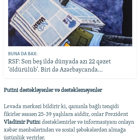
BUNA DA BAX:
RSF: Son beş ildə dünyada azı 22 qəzet
‘öldürülüb’. Biri də Azərbaycanda…
Putini dəstəkləyənlər və dəstəkləməyənlər
Levada mərkəzi bildirir ki, qanunla bağlı tənqidi
fikirlər əsasən 25-39 yaşlılara aiddir, onlar Prezident
Vladimir Putin
i dəstəkləmirlər və informasiyanı onlayn
xəbər mənbələrindən və sosial şəbəkələrdən almağa
üstünlük verirlər.