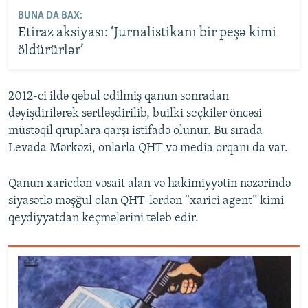
BUNA DA BAX:
Etiraz aksiyası: ‘Jurnalistikanı bir peşə kimi
öldürürlər’
2012-ci ildə qəbul edilmiş qanun sonradan
dəyişdirilərək sərtləşdirilib, builki seçkilər öncəsi
müstəqil qruplara qarşı istifadə olunur. Bu sırada
Levada Mərkəzi, onlarla QHT və media orqanı da var.
Qanun xaricdən vəsait alan və hakimiyyətin nəzərində
siyasətlə məşğul olan QHT-lərdən “xarici agent” kimi
qeydiyyatdan keçmələrini tələb edir.