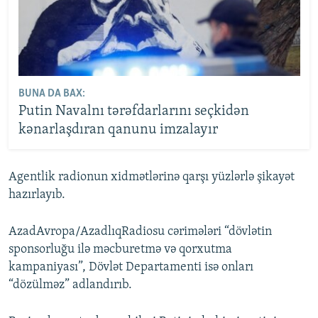
BUNA DA BAX:
Putin Navalnı tərəfdarlarını seçkidən
kənarlaşdıran qanunu imzalayır
Agentlik radionun xidmətlərinə qarşı yüzlərlə şikayət
hazırlayıb.
AzadAvropa/AzadlıqRadiosu cərimələri “dövlətin
sponsorluğu ilə məcburetmə və qorxutma
kampaniyası”, Dövlət Departamenti isə onları
“dözülməz” adlandırıb.