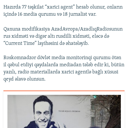
Hazırda 77 təşkilat “xarici agent” hesab olunur, onların
içində 16 media qurumu və 18 jurnalist var.
Qanuna modifikasiya AzadAvropa/AzadlıqRadiosunun
rus xidməti və digər altı rusdilli xidməti, eləcə də
“Current Time” layihəsini də əhatələyib.
Roskomnadzor dövlət media monitorinqi qurumu ötən
il qəbul etdiyi qaydalarda mediadan tələb edir ki, bütün
yazılı, radio materiallarda xarici agentlə bağlı xüsusi
qeyd əlavə olunsun.