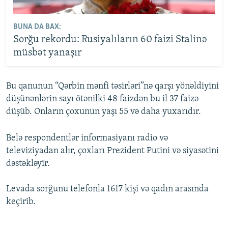
BUNA DA BAX:
Sorğu rekordu: Rusiyalıların 60 faizi Stalinə
müsbət yanaşır
Bu qanunun “Qərbin mənfi təsirləri”nə qarşı yönəldiyini
düşünənlərin sayı ötənilki 48 faizdən bu il 37 faizə
düşüb. Onların çoxunun yaşı 55 və daha yuxarıdır.
Belə respondentlər informasiyanı radio və
televiziyadan alır, çoxları Prezident Putini və siyasətini
dəstəkləyir.
Levada sorğunu telefonla 1617 kişi və qadın arasında
keçirib.