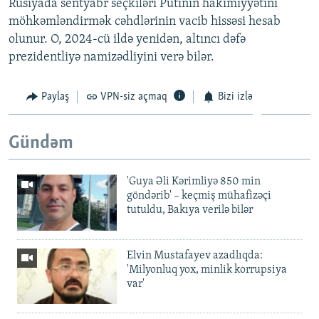
Rusiyada sentyabr seçkiləri Putinin hakimiyyətini
möhkəmləndirmək cəhdlərinin vacib hissəsi hesab
olunur. O, 2024-cü ildə yenidən, altıncı dəfə
prezidentliyə namizədliyini verə bilər.
Paylaş
VPN-siz açmaq
Bizi izlə
Gündəm
'Guya Əli Kərimliyə 850 min
göndərib' – keçmiş mühafizəçi
tutuldu, Bakıya verilə bilər
Elvin Mustafayev azadlıqda:
'Milyonluq yox, minlik korrupsiya
var'