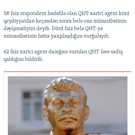
58 faiz respondent hədəfdə olan QHT xarici agent kimi
qeydiyyatdan keçəndən sonra belə ona münasibətinin
dəyişmədiyini deyib. Dörd faiz belə QHT-yə
münasibətinin hətta yaxşılaşdığını vurğulayıb.
62 faiz xarici agent damğası vurulan QHT-lərə sadiq
qaldığını bildirib.