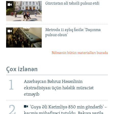
Gürcüstan ali təhsili pulsuz etdi
Metroda 11 aylıq fasilə: 'Daşınma
pulsuz olsun'
Bölmənin bütün materialları burada
Çox izlənən
1
Azərbaycan Bəhruz Həsənlinin
ekstradisiyası üçün hələlik müraciət
etməyib
2
'Guya Əli Kərimliyə 850 min göndərib' –
keçmiş mühafizəçi tutuldu, Bakıya verilə