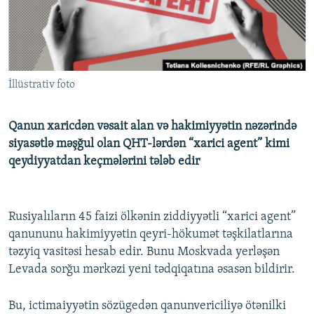
İNFOQRAFIKA
AZƏRBAYCAN ƏDƏBIYYATI KITABXANASI
MISSIYAMIZ
BIZI IZLƏ
KARIKATURA
İSLAM VƏ DEMOKRATIYA
PEŞƏ ETIKASI VƏ JURNALISTIKA STANDARTLARIMIZ
İZ - MƏDƏNIYYƏT PROQRAMI
MATERIALLARIMIZDAN ISTIFADƏ
İllüstrativ foto
AZADLIQRADIOSU MOBIL TELEFONUNUZDA
RFE/RL-in bütün saytları
BIZIMLƏ ƏLAQƏ
Qanun xaricdən vəsait alan və hakimiyyətin nəzərində
XƏBƏR BÜLLETENLƏRIMIZ
siyasətlə məşğul olan QHT-lərdən “xarici agent” kimi
qeydiyyatdan keçmələrini tələb edir
Rusiyalıların 45 faizi ölkənin ziddiyyətli “xarici agent”
qanununu hakimiyyətin qeyri-hökumət təşkilatlarına
təzyiq vasitəsi hesab edir. Bunu Moskvada yerləşən
Levada sorğu mərkəzi yeni tədqiqatına əsasən bildirir.
Bu, ictimaiyyətin sözügedən qanunvericiliyə ötənilki