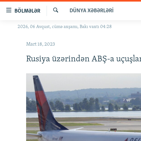
Keçid
DÜNYA XƏBƏRLƏRI
BÖLMƏLƏR
linkləri
Axtar
Əsas
2026, 06 Avqust, cümə axşamı, Bakı vaxtı 04:28
GÜNDƏM
məzmuna
#İZAHLA
qayıt
Mart 18, 2023
Əsas
KORRUPSIOMETR
naviqasiyaya
Rusiya üzərindən ABŞ-a uçuşlar
#ƏSLINDƏ
qayıt
Axtarışa
FƏRQƏ BAX
keç
QANUNI DOĞRU
ARAŞDIRMA
MULTIMEDIA
RADIO ARXIV
VIDEO
HAQQIMIZDA
FOTOQALEREYA
OXU ZALI