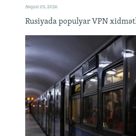
Avqust 05, 2026
Rusiyada populyar VPN xidmətl