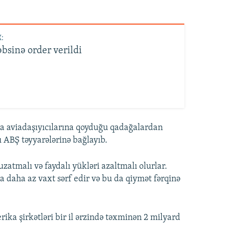
:
bsinə order verildi
a aviadaşıyıcılarına qoyduğu qadağalardan
ı ABŞ təyyarələrinə bağlayıb.
zatmalı və faydalı yükləri azaltmalı olurlar.
şa daha az vaxt sərf edir və bu da qiymət fərqinə
ika şirkətləri bir il ərzində təxminən 2 milyard