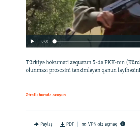
0:00
Türkiyə hökuməti avqustun 5-də PKK-nın (Kürdüs
olunması prosesini tənzimləyən qanun layihəsin
Ətraflı burada oxuyun
Auto
240p
720p
Paylaş
PDF
VPN-siz açmaq