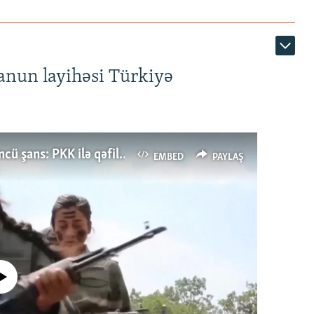
anun layihəsi Türkiyə
Türkiyənin dönüş nöqtəsi, ya Ərdoğana üçüncü şans: PKK ilə qəfil barışıq nə deməkdir?
EMBED
PAYLAŞ
currently available