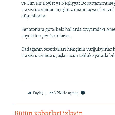
və Cim Riş Dövlət və Nəqliyyat Departamentinə 
ərazisi üzərindən uçuşlar zamanı təyyarələr təcil
düşə bilərlər.
Senatorlara görə, belə hallarda təyyarədəki Ame
obyektinə çevrilə bilərlər.
Qadağanın tərəfdarları həmçinin vurğulayırlar k
ərazisi üzərində uçuşlar üçün təhlükə yarada bil
Paylaş
VPN-siz açmaq
Bütün xəbərləri izləyin