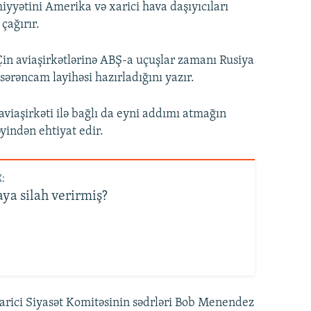
iyyətini Amerika və xarici hava daşıyıcıları
çağırır.
n aviaşirkətlərinə ABŞ-a uçuşlar zamanı Rusiya
ərəncam layihəsi hazırladığını yazır.
viaşirkəti ilə bağlı da eyni addımı atmağın
əyindən ehtiyat edir.
:
ya silah verirmiş?
arici Siyasət Komitəsinin sədrləri Bob Menendez