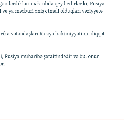
göndərdikləri məktubda qeyd edirlər ki, Rusiya
i və ya məcburi eniş etməli olduqları vəziyyətə
rika vətəndaşları Rusiya hakimiyyətinin diqqət
i, Rusiya müharibə şəraitindədir və bu, onun
ər.