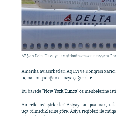
İNFOQRAFIKA
AZƏRBAYCAN ƏDƏBIYYATI KITABXANASI
MISSIYAMIZ
KARIKATURA
İSLAM VƏ DEMOKRATIYA
PEŞƏ ETIKASI VƏ JURNALISTIKA
STANDARTLARIMIZ
İZ - MƏDƏNIYYƏT PROQRAMI
MATERIALLARIMIZDAN ISTIFADƏ
AZADLIQRADIOSU MOBIL TELEFONUNUZDA
BIZIMLƏ ƏLAQƏ
XƏBƏR BÜLLETENLƏRIMIZ
ABŞ-ın Delta Hava yolları şirkətinə məxsus təyyarə, Ro
Amerika aviaşirkətləri Ağ Evi və Konqresi xaric
uçmasını qadağan etməyə çağırırlar.
Bu barədə
"New York Times"
öz mənbələrinə ist
Amerika aviaşirkətləri Asiyaya ən qısa marşrut
uça bilmədiklərinə görə, Asiya rəqibləri ilə müq