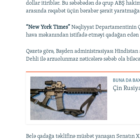
dollar itiriblər. Bu səbəbədən də qrup ABŞ hakim
arasında rəqabət üçün bərabər şərait yaratmağa 
“New York Times”
Nəqliyyat Departamentinin Çi
hava məkanından istifadə etməyi qadağan edən s
Qəzetə görə, Bayden administrasiyası Hindistan a
Dehli ilə arzuolunmaz nəticələrə səbəb ola biləc
BUNA DA BAX
Çin Rusiya
Belə qadağa təklifinə müsbət yanaşan Senatın X