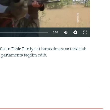
Auto
5:56
240p
EMBED
PAYLAŞ
tan Fəhlə Partiyası) buraxılması və tərksilah
360p
i parlamentə təqdim edib.
480p
720p
1080p
360p
480p
1080p