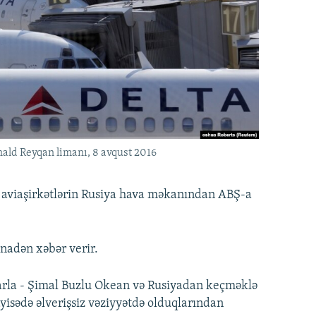
nald Reyqan limanı, 8 avqust 2016
i aviaşirkətlərin Rusiya hava məkanından ABŞ-a
inadən xəbər verir.
larla - Şimal Buzlu Okean və Rusiyadan keçməklə
ayisədə əlverişsiz vəziyyətdə olduqlarından