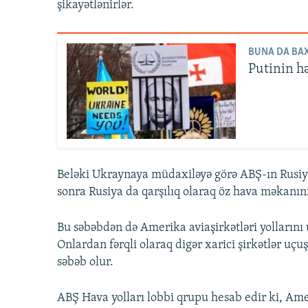
şikayətlənirlər.
BUNA DA BAX
Putinin hə
Beləki Ukraynaya müdaxiləyə görə ABŞ-ın Rusiy
sonra Rusiya da qarşılıq olaraq öz hava məkanın
Bu səbəbdən də Amerika aviaşirkətləri yollarını u
Onlardan fərqli olaraq digər xarici şirkətlər uçu
səbəb olur.
ABŞ Hava yolları lobbi qrupu hesab edir ki, Amer