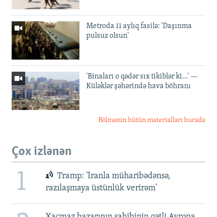
Metroda 11 aylıq fasilə: 'Daşınma
pulsuz olsun'
'Binaları o qədər sıx tikiblər ki...' —
Küləklər şəhərində hava böhranı
Bölmənin bütün materialları burada
Çox izlənən
1
Tramp: 'İranla müharibədənsə,
razılaşmaya üstünlük verirəm'
Xaçmaz bazarının sahibinin qətli Avropa