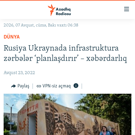
Keçid
linkləri
Əsas
2026, 07 Avqust, cümə, Bakı vaxtı 06:38
məzmuna
GÜNDƏM
DÜNYA
qayıt
#İZAHLA
Əsas
Rusiya Ukraynada infrastruktura
KORRUPSIOMETR
naviqasiyaya
zərbələr ‘planlaşdırır’ – xəbərdarlıq
qayıt
#ƏSLINDƏ
Axtarışa
Avqust 23, 2022
FƏRQƏ BAX
keç
QANUNI DOĞRU
Paylaş
VPN-siz açmaq
ARAŞDIRMA
MULTIMEDIA
RADIO ARXIV
VIDEO
HAQQIMIZDA
FOTOQALEREYA
OXU ZALI