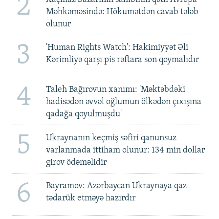
2
Məhkəməsində: Hökumətdən cavab tələb
olunur
3
'Human Rights Watch': Hakimiyyət Əli
Kərimliyə qarşı pis rəftara son qoymalıdır
4
Taleh Bağırovun xanımı: 'Məktəbdəki
hadisədən əvvəl oğlumun ölkədən çıxışına
qadağa qoyulmuşdu'
5
Ukraynanın keçmiş səfiri qanunsuz
varlanmada ittiham olunur: 134 min dollar
girov ödəməlidir
6
Bayramov: Azərbaycan Ukraynaya qaz
tədarük etməyə hazırdır