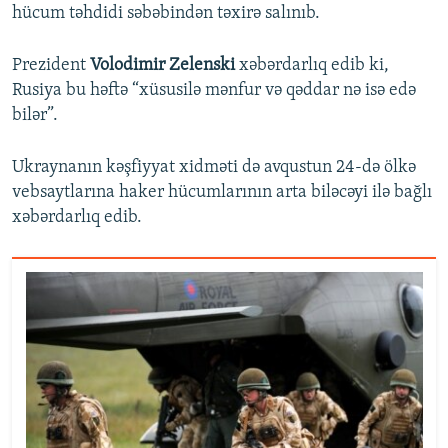
hücum təhdidi səbəbindən təxirə salınıb.
Prezident
Volodimir Zelenski
xəbərdarlıq edib ki,
Rusiya bu həftə “xüsusilə mənfur və qəddar nə isə edə
bilər”.
Ukraynanın kəşfiyyat xidməti də avqustun 24-də ölkə
vebsaytlarına haker hücumlarının arta biləcəyi ilə bağlı
xəbərdarlıq edib.