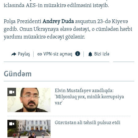
iclasında AES-in müzakirə edilməsini istəyib.
Polşa Prezidenti
Andrey Duda
avqustun 23-də Kiyevə
gedib. Onun Ukraynaya əlavə dəstəyi, o cümlədən hərbi
yardımı müzakirə edəcəyi gözlənir.
Paylaş
VPN-siz açmaq
Bizi izlə
Gündəm
Elvin Mustafayev azadlıqda:
'Milyonluq yox, minlik korrupsiya
var'
Gürcüstan ali təhsili pulsuz etdi