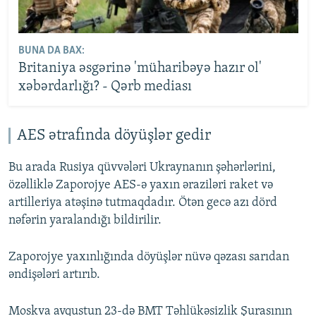
BUNA DA BAX:
Britaniya əsgərinə 'müharibəyə hazır ol'
xəbərdarlığı? - Qərb mediası
AES ətrafında döyüşlər gedir
Bu arada Rusiya qüvvələri Ukraynanın şəhərlərini,
özəlliklə Zaporojye AES-ə yaxın əraziləri raket və
artilleriya atəşinə tutmaqdadır. Ötən gecə azı dörd
nəfərin yaralandığı bildirilir.
Zaporojye yaxınlığında döyüşlər nüvə qəzası sarıdan
əndişələri artırıb.
Moskva avqustun 23-də BMT Təhlükəsizlik Şurasının