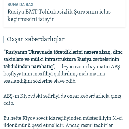
BUNA DA BAX:
Rusiya BMT Təhlükəsizlik Şurasının iclas
keçirməsini istəyir
Oxşar xəbərdarlıqlar
“Rusiyanın Ukraynada törətdiklərini nəzərə alsaq, dinc
sakinlərə və mülki infrastruktura Rusiya zərbələrinin
təhdidindən narahatıq”,
– deyən rəsmi bəyanatın ABŞ
kəşfiyyatının məxfiliyi qaldırılmış məlumatına
əsaslandığını sözlərinə əlavə edib.
ABŞ-ın Kiyevdəki səfirliyi də oxşar xəbərdarlıqla çıxış
edib.
Bu həftə Kiyev sovet idarəçiliyindən müstəqilliyin 31-ci
ildönümünü qeyd etməlidir. Ancaq rəsmi tədbirlər