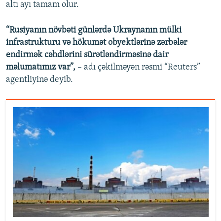
altı ayı tamam olur.
“Rusiyanın növbəti günlərdə Ukraynanın mülki
infrastrukturu və hökumət obyektlərinə zərbələr
endirmək cəhdlərini sürətləndirməsinə dair
məlumatımız var”,
– adı çəkilməyən rəsmi “Reuters”
agentliyinə deyib.