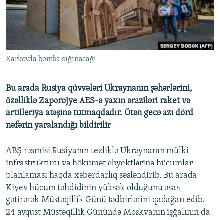
İNFOQRAFIKA
AZƏRBAYCAN ƏDƏBIYYATI KITABXANASI
MISSIYAMIZ
BIZI IZLƏ
KARIKATURA
İSLAM VƏ DEMOKRATIYA
PEŞƏ ETIKASI VƏ JURNALISTIKA STANDARTLARIMIZ
İZ - MƏDƏNIYYƏT PROQRAMI
MATERIALLARIMIZDAN ISTIFADƏ
Xarkovda bomba sığınacağı
AZADLIQRADIOSU MOBIL TELEFONUNUZDA
RFE/RL-in bütün saytları
BIZIMLƏ ƏLAQƏ
Bu arada Rusiya qüvvələri Ukraynanın şəhərlərini,
XƏBƏR BÜLLETENLƏRIMIZ
özəlliklə Zaporojye AES-ə yaxın əraziləri raket və
artilleriya atəşinə tutmaqdadır. Ötən gecə azı dörd
nəfərin yaralandığı bildirilir
ABŞ rəsmisi Rusiyanın tezliklə Ukraynanın mülki
infrastrukturu və hökumət obyektlərinə hücumlar
planlaması haqda xəbərdarlıq səsləndirib. Bu arada
Kiyev hücum təhdidinin yüksək olduğunu əsas
gətirərək Müstəqillik Günü tədbirlərini qadağan edib.
24 avqust Müstəqillik Günündə Moskvanın işğalının da