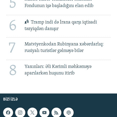
5
Fondunun işə başladığını elan edib
6
Tramp indi də İrana qarşı iqtisadi
təzyiqdən danışır
7
Matviyenkodan Rubinyana xəbərdarlıq:
rusiyalı turistlər gəlməyə bilər
8
Yaxınları: Əli Kərimli məhkəməyə
aparılarkən huşunu itirib
BIZI IZLƏ