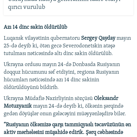
qırıcı vurulub
Azı 14 dinc sakin öldürülüb
Luqansk vilayətinin qubernatoru
Sergey Qayday
mayın
25-də deyib ki, ötən gecə Severodonetskin atəşə
tutulması nəticəsində altı dinc sakin öldürülüb.
Ukrayna ordusu mayın 24-də Donbasda Rusiyanın
doqquz hücumunu səf etdiyini, regiona Rusiyanın
hücumları nəticəsində azı 14 dinc sakinin
öldürüldüyünü bildirib.
Ukrayna Müdafiə Nazirliyinin sözçüsü
Oleksandr
Motuzyanik
mayın 24-də deyib ki, ölkənin şərqində
gedən döyüşlər onun gələcəyini müəyyənləşdirə bilər.
“Rusiyanın ölkəmizə qarşı tammiqyaslı təcavüzünün ən
aktiv mərhələsini müşahidə edirik. Şərq cəbhəsində