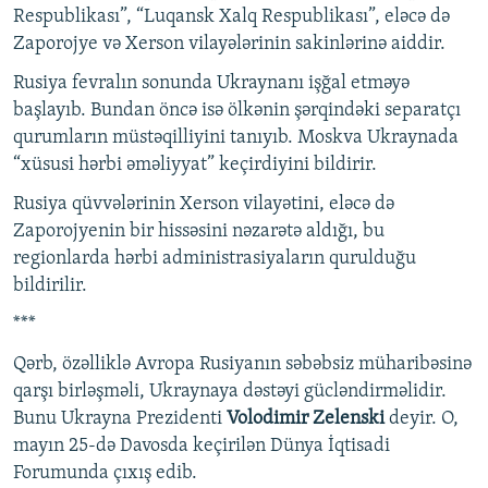
Respublikası”, “Luqansk Xalq Respublikası”, eləcə də
Zaporojye və Xerson vilayələrinin sakinlərinə aiddir.
Rusiya fevralın sonunda Ukraynanı işğal etməyə
başlayıb. Bundan öncə isə ölkənin şərqindəki separatçı
qurumların müstəqilliyini tanıyıb. Moskva Ukraynada
“xüsusi hərbi əməliyyat” keçirdiyini bildirir.
Rusiya qüvvələrinin Xerson vilayətini, eləcə də
Zaporojyenin bir hissəsini nəzarətə aldığı, bu
regionlarda hərbi administrasiyaların qurulduğu
bildirilir.
***
Qərb, özəlliklə Avropa Rusiyanın səbəbsiz müharibəsinə
qarşı birləşməli, Ukraynaya dəstəyi gücləndirməlidir.
Bunu Ukrayna Prezidenti
Volodimir Zelenski
deyir. O,
mayın 25-də Davosda keçirilən Dünya İqtisadi
Forumunda çıxış edib.