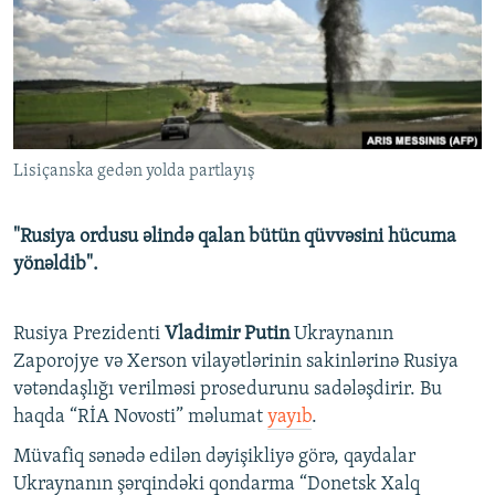
İNFOQRAFIKA
AZƏRBAYCAN ƏDƏBIYYATI KITABXANASI
MISSIYAMIZ
BIZI IZLƏ
KARIKATURA
İSLAM VƏ DEMOKRATIYA
PEŞƏ ETIKASI VƏ JURNALISTIKA STANDARTLARIMIZ
İZ - MƏDƏNIYYƏT PROQRAMI
MATERIALLARIMIZDAN ISTIFADƏ
AZADLIQRADIOSU MOBIL TELEFONUNUZDA
RFE/RL-in bütün saytları
Lisiçanska gedən yolda partlayış
BIZIMLƏ ƏLAQƏ
XƏBƏR BÜLLETENLƏRIMIZ
"Rusiya ordusu əlində qalan bütün qüvvəsini hücuma
yönəldib".
Rusiya Prezidenti
Vladimir Putin
Ukraynanın
Zaporojye və Xerson vilayətlərinin sakinlərinə Rusiya
vətəndaşlığı verilməsi prosedurunu sadələşdirir. Bu
haqda “RİA Novosti” məlumat
yayıb
.
Müvafiq sənədə edilən dəyişikliyə görə, qaydalar
Ukraynanın şərqindəki qondarma “Donetsk Xalq