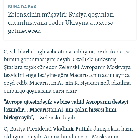
BUNA DA BAX:
Zelenskinin müşaviri: Rusiya qoşunları
çıxarılmayana qədər Ukrayna atəşkəsə
getməyəcək
O, silahlarla bağlı vəhdətin vacibliyini, praktikada isə
bunun görünmədiyini deyib. Özəlliklə Birləşmiş
Ştatlara təşəkkür edən Zelenski Avropanın Moskvaya
təzyiqini əngəllədiyinə görə Macarıstanın adını ayrıca
qeyd edib. Macarıstan Aİ-nin Rusiyadan neft idxalına
embarqo qoymasına qarşı çıxır.
“Avropa qitəsindəyik və bizə vahid Avropanın dəstəyi
lazımdır... Macarıstan Aİ-nin qalan hissəsi kimi
birləşməyib”,
– Zelenski deyib.
O, Rusiya Prezidenti
Vladimir Putin
lə danışıqlara hazır
olduğunu deyib. Amma bundan ötrü Moskvanın