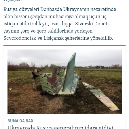
Rusiya qüvvələri Donbasda Ukraynanın nəzarətində
olan hissəni şərqdən mühasirəyə almaq üçün üç
istiqamətdə irəliləyir, əsas diqqət Siverski Donets
çayının şərq və qərb sahillərində yerləşən
Severodonetsk və Lisiçansk şəhərlərinə yönəldilib.
BUNA DA BAX:
Ukraynada Rusiya generalının idarə etdiyi