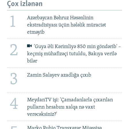
Çox izlənən
1
Azərbaycan Bəhruz Həsənlinin
ekstradisiyası üçün hələlik müraciət
etməyib
2
'Guya Əli Kərimliyə 850 min göndərib' –
keçmiş mühafizəçi tutuldu, Bakıya verilə
bilər
3
Zamin Salayev azadlığa çıxıb
4
MeydanTV işi: 'Çamadanlarla çıxarılan
pulların hesabını xalqa nə vaxt
verəcəksiniz?'
Marko Rubio Transxəzər Müəssisə