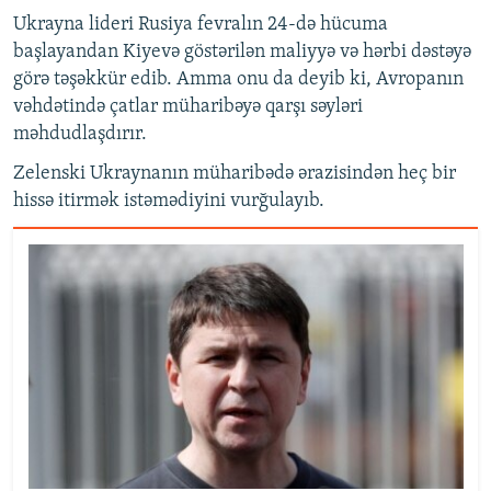
Ukrayna lideri Rusiya fevralın 24-də hücuma
başlayandan Kiyevə göstərilən maliyyə və hərbi dəstəyə
görə təşəkkür edib. Amma onu da deyib ki, Avropanın
vəhdətində çatlar müharibəyə qarşı səyləri
məhdudlaşdırır.
Zelenski Ukraynanın müharibədə ərazisindən heç bir
hissə itirmək istəmədiyini vurğulayıb.