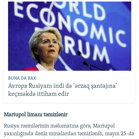
BUNA DA BAX:
Avropa Rusiyanı indi də ‘ərzaq şantajına’
keçməkdə ittiham edir
Mariupol limanı təmizlənir
Rusiya rəsmilərinin məlumatına görə, Mariupol
yaxınlığında dəniz minalardan təmizlənib, mayın 25-də