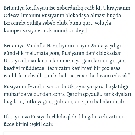
Britaniya kəşfiyyatı isə xəbərdarlıq edib ki, Ukraynanın
Odessa limanını Rusiyanın blokadaya alması buğda
ixracında qıtlığa səbəb olub, bunu quru yoluyla
kompensasiya etmək mümkün deyil.
Britaniya Müdafiə Nazirliyinin mayın 25-də yaydığı
gündəlik məlumata görə, Rusiyanın dəniz blokadası
Ukrayna limanlarına kommersiya gəmilərinin girişini
kəsdiyi müddətdə “təchizatın kəsilməsi bir çox əsas
istehlak məhsullarını bahalandırmaqda davam edəcək”.
Rusiyanın fevralın sonunda Ukraynaya qarşı başlatdığı
müharibə və bundan sonra Qərbin qoyduğu sanksiyaları
buğdanı, bitki yağını, gübrəni, enerjini bahalandırıb.
Ukrayna və Rusiya birlikdə qlobal buğda təchizatının
üçdə birini təşkil edir.