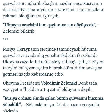
qüvvələrini müharibə başlanmazdan öncə Rusiyanın
dəstəklədiyi separatçıların nəzarətində olan ərazilərə
çəkməli olduğunu vurğulayıb.
“Ukrayna ərazisini tam qaytaranacan döyüşəcək”,
–
Zelenski bildirib.
***
Rusiya Ukraynanın şərqində tammiqyaslı hücuma
qüvvələr və avadanlıq yönəltməkdədir, iki şəhərdə
Ukrayna əsgərlərini mühasirəyə almağa çalışır. Kiyev
taleyini müəyyənləşdirə biləcək ölüm-dirim savaşına
getməsi haqda xəbərdarlıq edib.
Ukrayna Prezidenti
Volodimir Zelenski
Donbasda
vəziyyətin “həddən artıq çətin” olduğunu deyib.
“Rusiya ordusu əlində qalan bütün qüvvəsini hücuma
yönəldib”,
– Zelenski mayın 24-də axşam çıxışında
söyləyib.