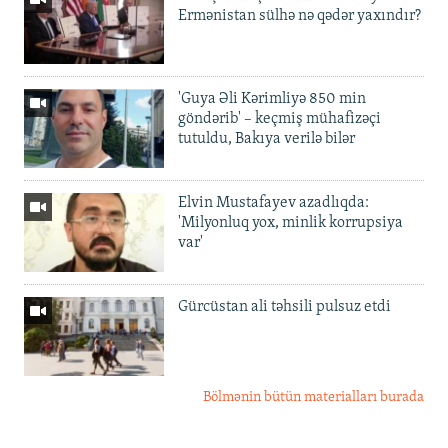
Ermənistan sülhə nə qədər yaxındır?
'Guya Əli Kərimliyə 850 min
göndərib' – keçmiş mühafizəçi
tutuldu, Bakıya verilə bilər
Elvin Mustafayev azadlıqda:
'Milyonluq yox, minlik korrupsiya
var'
Gürcüstan ali təhsili pulsuz etdi
Bölmənin bütün materialları burada