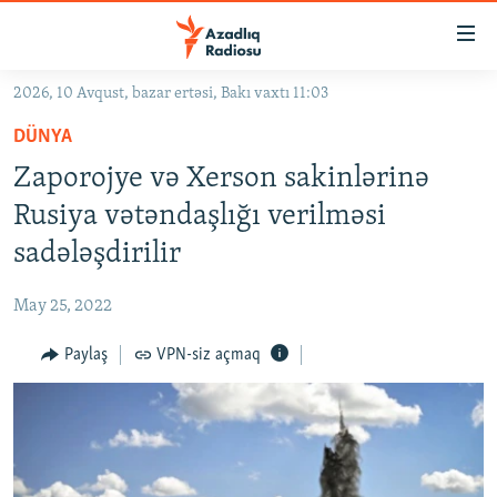
Keçid
linkləri
Əsas
2026, 10 Avqust, bazar ertəsi, Bakı vaxtı 11:03
məzmuna
GÜNDƏM
DÜNYA
qayıt
#İZAHLA
Əsas
Zaporojye və Xerson sakinlərinə
KORRUPSIOMETR
naviqasiyaya
Rusiya vətəndaşlığı verilməsi
qayıt
#ƏSLINDƏ
sadələşdirilir
Axtarışa
FƏRQƏ BAX
keç
May 25, 2022
QANUNI DOĞRU
Paylaş
VPN-siz açmaq
ARAŞDIRMA
MULTIMEDIA
RADIO ARXIV
VIDEO
HAQQIMIZDA
FOTOQALEREYA
OXU ZALI