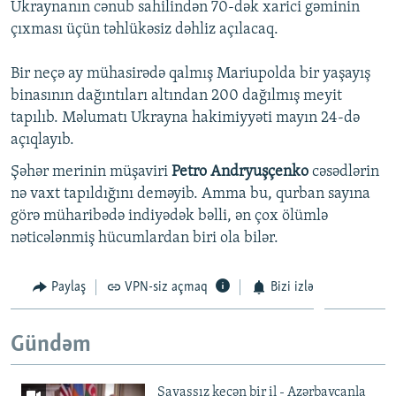
Ukraynanın cənub sahilindən 70-dək xarici gəminin
çıxması üçün təhlükəsiz dəhliz açılacaq.
Bir neçə ay mühasirədə qalmış Mariupolda bir yaşayış
binasının dağıntıları altından 200 dağılmış meyit
tapılıb. Məlumatı Ukrayna hakimiyyəti mayın 24-də
açıqlayıb.
Şəhər merinin müşaviri
Petro
Andryuşçenko
cəsədlərin
nə vaxt tapıldığını deməyib. Amma bu, qurban sayına
görə müharibədə indiyədək bəlli, ən çox ölümlə
nəticələnmiş hücumlardan biri ola bilər.
Paylaş
VPN-siz açmaq
Bizi izlə
Gündəm
Savaşsız keçən bir il - Azərbaycanla