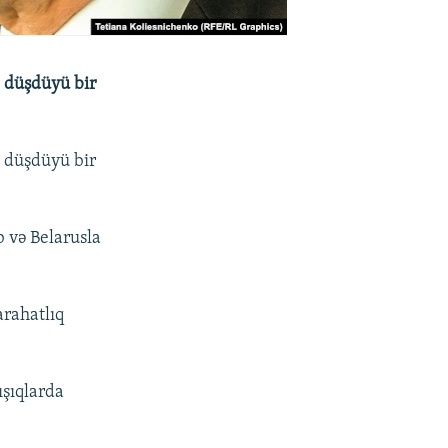
a düşdüyü bir
a düşdüyü bir
b və Belarusla
rahatlıq
ışıqlarda