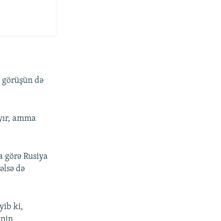
 görüşün də
ayır, amma
a görə Rusiya
əlsə də
yib ki,
inin