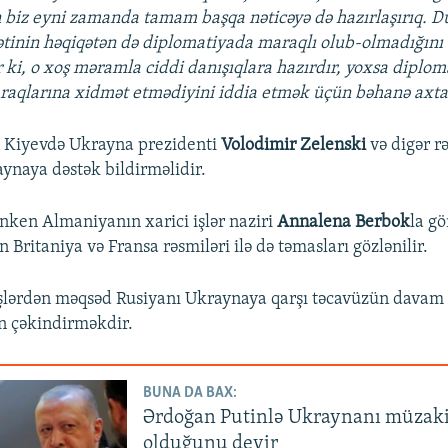
720p
1080p
in biz eyni zamanda tamam başqa nəticəyə də hazırlaşırıq. 
tinin həqiqətən də diplomatiyada maraqlı olub-olmadığını
r ki, o xoş məramla ciddi danışıqlara hazırdır, yoxsa diplo
aqlarına xidmət etmədiyini iddia etmək üçün bəhanə axtar
n Kiyevdə Ukrayna prezidenti
Volodimir Zelenski
və digər r
ynaya dəstək bildirməlidir.
inken Almaniyanın xarici işlər naziri
Annalena Berbok
la gö
n Britaniya və Fransa rəsmiləri ilə də təmasları gözlənilir.
şlərdən məqsəd Rusiyanı Ukraynaya qarşı təcavüzün davam
n çəkindirməkdir.
BUNA DA BAX:
Ərdoğan Putinlə Ukraynanı müzaki
olduğunu deyir