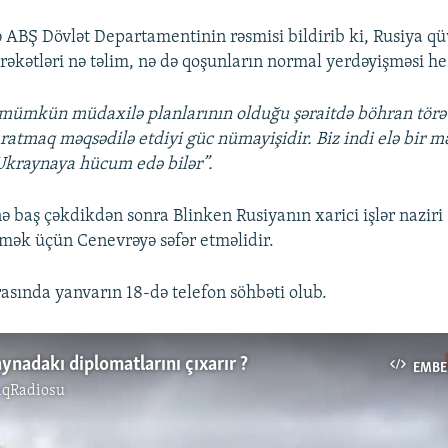
 ABŞ Dövlət Departamentinin rəsmisi bildirib ki, Rusiya qü
rəkətləri nə təlim, nə də qoşunların normal yerdəyişməsi hes
 mümkün müdaxilə planlarının olduğu şəraitdə böhran tör
ratmaq məqsədilə etdiyi güc nümayişidir. Biz indi elə bir 
Ukraynaya hücum edə bilər”.
nə baş çəkdikdən sonra Blinken Rusiyanın xarici işlər naziri
şmək üçün Cenevrəyə səfər etməlidir.
rasında yanvarın 18-də telefon söhbəti olub.
ynadakı diplomatlarını çıxarır ?
EMBE
ıqRadiosu