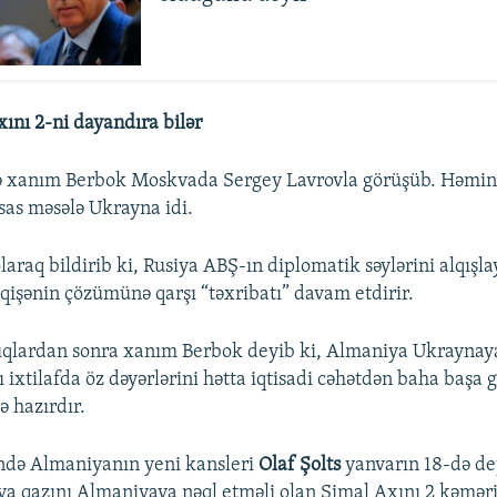
xını 2-ni dayandıra bilər
ə xanım Berbok Moskvada Sergey Lavrovla görüşüb. Həmin
sas məsələ Ukrayna idi.
laraq bildirib ki, Rusiya ABŞ-ın diplomatik səylərini alqışl
şənin çözümünə qarşı “təxribatı” davam etdirir.
ıqlardan sonra xanım Berbok deyib ki, Almaniya Ukraynay
ı ixtilafda öz dəyərlərini hətta iqtisadi cəhətdən baha başa g
 hazırdır.
ndə Almaniyanın yeni kansleri
Olaf Şolts
yanvarın 18-də de
a qazını Almaniyaya nəql etməli olan Şimal Axını 2 kəmər