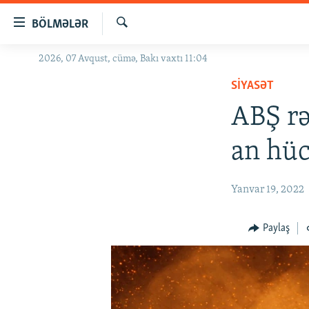
Keçid
BÖLMƏLƏR
linkləri
Axtar
Əsas
2026, 07 Avqust, cümə, Bakı vaxtı 11:04
GÜNDƏM
məzmuna
SIYASƏT
#İZAHLA
qayıt
Əsas
ABŞ rə
KORRUPSIOMETR
naviqasiyaya
#ƏSLINDƏ
qayıt
an hüc
Axtarışa
FƏRQƏ BAX
keç
QANUNI DOĞRU
Yanvar 19, 2022
ARAŞDIRMA
Paylaş
MULTIMEDIA
RADIO ARXIV
VIDEO
HAQQIMIZDA
FOTOQALEREYA
OXU ZALI