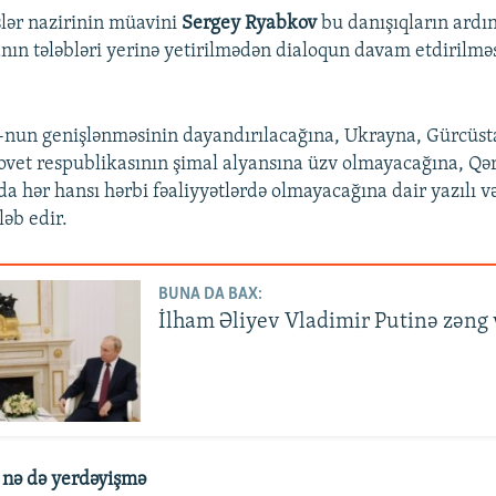
şlər nazirinin müavini
Sergey Ryabkov
bu danışıqların ardın
ın tələbləri yerinə yetirilmədən dialoqun davam etdirilm
un genişlənməsinin dayandırılacağına, Ukrayna, Gürcüsta
ovet respublikasının şimal alyansına üzv olmayacağına, Qə
a hər hansı hərbi fəaliyyətlərdə olmayacağına dair yazılı v
ləb edir.
BUNA DA BAX:
İlham Əliyev Vladimir Putinə zəng
, nə də yerdəyişmə