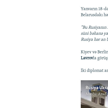
Yanvarın 18-də
Belarusdakı hə
“Bu Rusiyanın
süni bəhanə ya
Rusiya hər an 
Kiyev və Berli
Lavrov
la görü
İki diplomat a
Rusiya Ukra
Mənbə:
Azadl