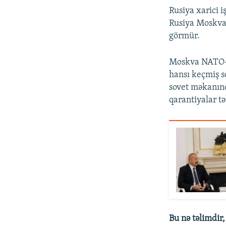
Rusiya xarici i
Rusiya Moskvan
görmür.
Moskva NATO-n
hansı keçmiş s
sovet məkanınd
qarantiyalar tə
Bu nə təlimdir