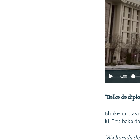
0:00
“Bəlkə də dipl
Blinkenin Lavr
ki, “bu bəkə d
"Biz burada d