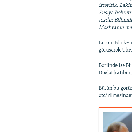
istəyirik. Lak
Rusiya hökumə
tezdir. Bilinmi
Moskvanın mar
Entoni Blinke
görüşərək Ukra
Berlində isə Bl
Dövlət katibini
Bütün bu görü
etdirilməsində