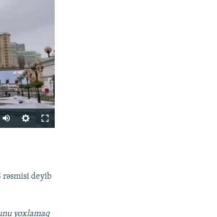
Auto
240p
PAYLAŞ
360p
480p
 rəsmisi deyib
720p
1080p
ğunu yoxlamaq