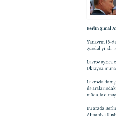
Berlin Şimal A
Yanavrın 18-d
gündəliyində ə
Lavrov ayrıca o
Ukrayna münaqi
Lavrovla danış
ilə aralarındak
müdafiə etməyə
Bu arada Berli
Almaniya Rusiy