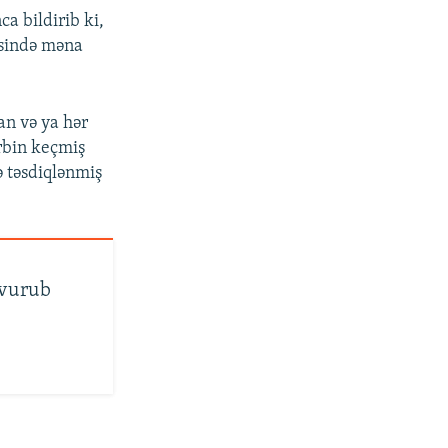
ca bildirib ki,
əsində məna
n və ya hər
rbin keçmiş
ə təsdiqlənmiş
 vurub