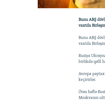
Bunu ABŞ dövlə
vaxtda Birləşmi
Bunu ABŞ dövl
vaxtda Birləşmi
Rusiya Ukrayna
birlikdə qəfil h
Avropa paytax
keçirirlər.
Ötən həftə Rus
Moskvanın ulti