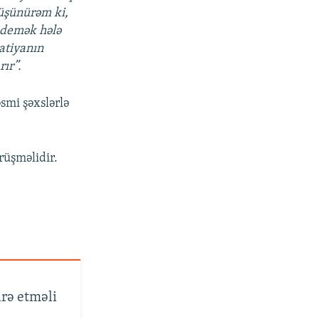
Düşünürəm ki,
px
 demək hələ
en
matiyanın
ır”.
əsmi şəxslərlə
rüşməlidir.
rə etməli