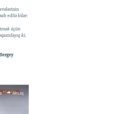
vvələrinin
ab edilə bilər:
ətmək üçün
məqamdayıq ki,
Sergey
D
PAYLAŞ