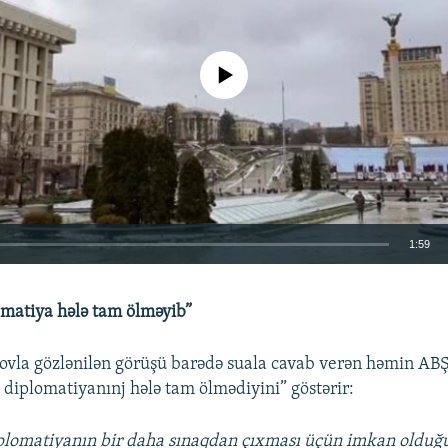
No media source currently available
1:59
EMBED
omatiya hələ tam ölməyib”
ovla gözlənilən görüşü barədə suala cavab verən həmin ABŞ
ə diplomatiyanınj hələ tam ölmədiyini” göstərir:
Auto
240p
360p
480p
iplomatiyanın bir daha sınaqdan çıxması üçün imkan oldu