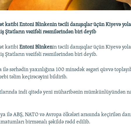
t katibi Entoni Blinkenin təcili danışıqlar üçün Kiyevə yol
ş Ştatların vəzifəli rəsmilərindən biri deyib
ət katibi
Entoni Blinken
in təcili danışıqlar üçün Kiyevə yol
ş Ştatların vəzifəli rəsmilərindən biri deyib.
 ilə sərhədin yaxınlığına 100 minədək əsgəri qüvvə toplayı
ərbi təlim keçirəcəyini bildirib.
tlarında indi qitədə yeni müharibənin mümkünlüyündən na
iya ilə ABŞ, NATO və Avropa ölkələri arasında keçirilən dan
matumları birmənalı şəkildə rədd edilib.