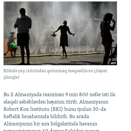
Kölndə yay istisindən qorunmaq məqsədilə su çiləyən
şlanqlar
Bu il Almaniyada təxminən 9 min 800 nəfər isti ilə
əlaqəli səbəblərdən həyatını itirib. Almaniyanın
Robert Kox İnstitutu (RKI) bunu iyulun 30-da
həftəlik hesabatında bildirib. Bu arada
Almaniyanın bir sıra bölgələrində havanın