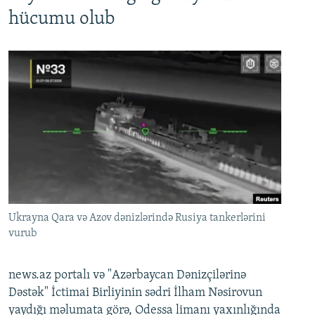
hücumu olub
Ukrayna Qara və Azov dənizlərində Rusiya tankerlərini
vurub
news.az portalı və "Azərbaycan Dənizçilərinə
Dəstək" İctimai Birliyinin sədri İlham Nəsirovun
yaydığı məlumata görə, Odessa limanı yaxınlığında