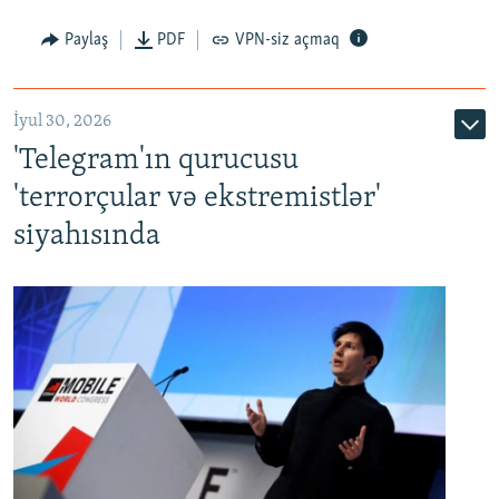
Paylaş
PDF
VPN-siz açmaq
İyul 30, 2026
'Telegram'ın qurucusu
'terrorçular və ekstremistlər'
siyahısında