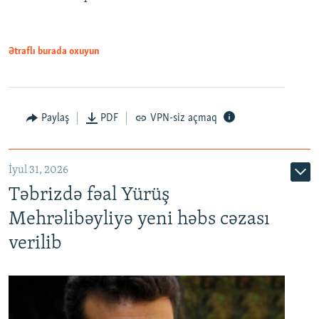
Ətraflı burada oxuyun
Paylaş
PDF
VPN-siz açmaq
İyul 31, 2026
Təbrizdə fəal Yürüş
Mehrəlibəyliyə yeni həbs cəzası
verilib