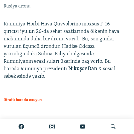
Rusiya dronu
Rumıniya Hərbi Hava Qüvvələrinə məxsus F-16
qırıcısı iyulun 26-da səhər saatlarında ölkənin hava
məkanında daha bir dronu vurub. Bu, son günlər
vurulan üçüncü drondur. Hadisə Odessa
yaxınlığındakı Sulina-Kiliya bölgəsində,
Rumıniyanın ərazi suları üzərində baş verib. Bu
barədə Rumıniya prezidenti
Nikuşor Dan
X sosial
şəbəkəsində yazıb.
Ətraflı burada oxuyun
Paylaş
PDF
VPN-siz açmaq