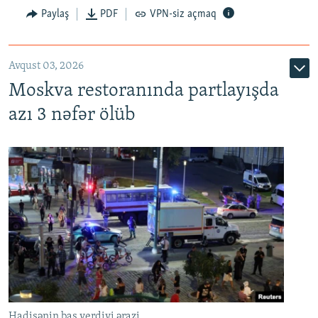
Paylaş
PDF
VPN-siz açmaq
Avqust 03, 2026
Moskva restoranında partlayışda
azı 3 nəfər ölüb
Hadisənin baş verdiyi ərazi