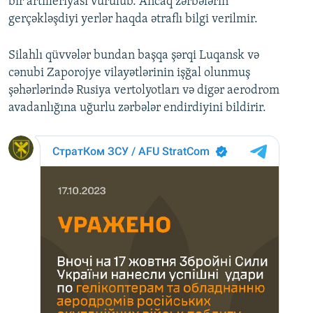
bir artilleriyası vurulub. Ancaq zərbələrin
gerçəkləşdiyi yerlər haqda ətraflı bilgi verilmir.
Silahlı qüvvələr bundan başqa şərqi Luqansk və
cənubi Zaporojye vilayətlərinin işğal olunmuş
şəhərlərində Rusiya vertolyotları və digər aerodrom
avadanlığına uğurlu zərbələr endirdiyini bildirir.