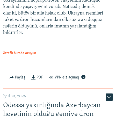
Ukraynanın Dnepropetrovsk vilayətinin Radiuşne
kəndində yaşayış evini vurub. Nəticədə, demək
olar ki, bütöv bir ailə həlak olub. Ukrayna rəsmiləri
raket və dron hücumlarından ölkə üzrə azı doqquz
nəfərin öldüyünü, onlarla insanın yaralandığını
bildirirlər.
Ətraflı burada oxuyun
Paylaş
PDF
VPN-siz açmaq
İyul 30, 2026
Odessa yaxınlığında Azərbaycan
heyətinin olduğu gəmiyə dron