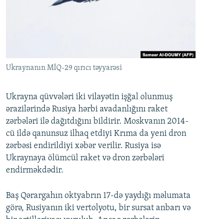
İNFOQRAFIKA
AZƏRBAYCAN ƏDƏBIYYATI KITABXANASI
MISSIYAMIZ
BIZI IZLƏ
KARIKATURA
İSLAM VƏ DEMOKRATIYA
PEŞƏ ETIKASI VƏ JURNALISTIKA STANDARTLARIMIZ
İZ - MƏDƏNIYYƏT PROQRAMI
MATERIALLARIMIZDAN ISTIFADƏ
AZADLIQRADIOSU MOBIL TELEFONUNUZDA
RFE/RL-in bütün saytları
Ukraynanın MİQ-29 qırıcı təyyarəsi
BIZIMLƏ ƏLAQƏ
Ukrayna qüvvələri iki vilayətin işğal olunmuş
XƏBƏR BÜLLETENLƏRIMIZ
ərazilərində Rusiya hərbi avadanlığını raket
zərbələri ilə dağıtdığını bildirir. Moskvanın 2014-
cü ildə qanunsuz ilhaq etdiyi Krıma da yeni dron
zərbəsi endirildiyi xəbər verilir. Rusiya isə
Ukraynaya ölümcül raket və dron zərbələri
endirməkdədir.
Baş Qərargahın oktyabrın 17-də yaydığı məlumata
görə, Rusiyanın iki vertolyotu, bir sursat anbarı və