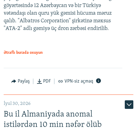
göyərtəsində 12 Azərbaycan və bir Türkiyə
vətəndaşı olan quru yük gəmisi hücuma məruz
qalıb. "Albatros Corporation" şirkətinə məxsus
"ATA-2" adlı gəmiyə üç dron zərbəsi endirilib.
Ətraflı burada oxuyun
Paylaş
PDF
VPN-siz açmaq
İyul 30, 2026
Bu il Almaniyada anomal
istilərdən 10 min nəfər ölüb