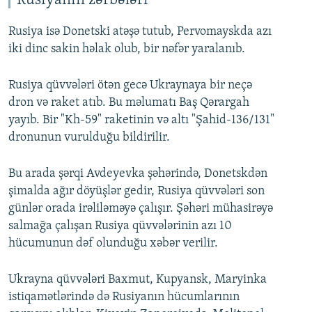
Rusiyanın zərbələri
Rusiya isə Donetski atəşə tutub, Pervomayskda azı
iki dinc sakin həlak olub, bir nəfər yaralanıb.
Rusiya qüvvələri ötən gecə Ukraynaya bir neçə
dron və raket atıb. Bu məlumatı Baş Qərargah
yayıb. Bir "Kh-59" raketinin və altı "Şahid-136/131"
dronunun vurulduğu bildirilir.
Bu arada şərqi Avdeyevka şəhərində, Donetskdən
şimalda ağır döyüşlər gedir, Rusiya qüvvələri son
günlər orada irəliləməyə çalışır. Şəhəri mühasirəyə
salmağa çalışan Rusiya qüvvələrinin azı 10
hücumunun dəf olunduğu xəbər verilir.
Ukrayna qüvvələri Baxmut, Kupyansk, Maryinka
istiqamətlərində də Rusiyanın hücumlarının