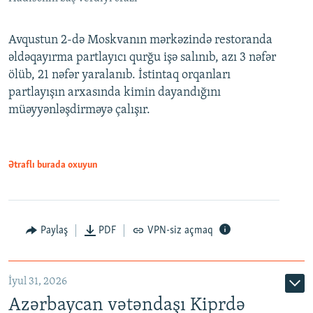
Avqustun 2-də Moskvanın mərkəzində restoranda
əldəqayırma partlayıcı qurğu işə salınıb, azı 3 nəfər
ölüb, 21 nəfər yaralanıb. İstintaq orqanları
partlayışın arxasında kimin dayandığını
müəyyənləşdirməyə çalışır.
Ətraflı burada oxuyun
Paylaş
PDF
VPN-siz açmaq
İyul 31, 2026
Azərbaycan vətəndaşı Kiprdə