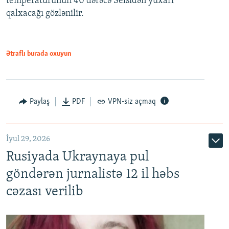
temperaturunun 40 dərəcə Selsidən yuxarı
qalxacağı gözlənilir.
Ətraflı burada oxuyun
Paylaş
PDF
VPN-siz açmaq
İyul 29, 2026
Rusiyada Ukraynaya pul
göndərən jurnalistə 12 il həbs
cəzası verilib