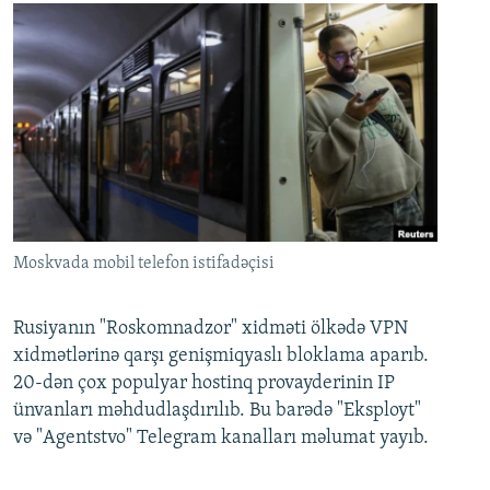
Moskvada mobil telefon istifadəçisi
Rusiyanın "Roskomnadzor" xidməti ölkədə VPN
xidmətlərinə qarşı genişmiqyaslı bloklama aparıb.
20-dən çox populyar hostinq provayderinin IP
ünvanları məhdudlaşdırılıb. Bu barədə "Eksployt"
və "Agentstvo" Telegram kanalları məlumat yayıb.