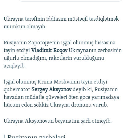
Ukrayna tərəfinin iddiasını müstəqil təsdiqlətmək
mümkün olmayıb.
Rusiyanın Zaporojyenin işğal olunmuş hissəsinə
təyin etdiyi
Vladimir Roqov
Ukraynanın zərbəsinin
uğurlu olmadığını, raketlərin vurulduğunu
açıqlayıb.
İşğal olunmuş Krıma Moskvanın təyin etdiyi
qubernator
Sergey Aksyonov
deyib ki, Rusiyanın
havadan müdafiə qüvvələri ötən gecə yarımadaya
hücum edən səkkiz Ukrayna dronunu vurub.
Ukrayna Aksyonovun bəyanatını şərh etməyib.