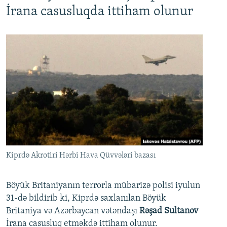
İrana casusluqda ittiham olunur
Kiprdə Akrotiri Hərbi Hava Qüvvələri bazası
Böyük Britaniyanın terrorla mübarizə polisi iyulun
31-də bildirib ki, Kiprdə saxlanılan Böyük
Britaniya və Azərbaycan vətəndaşı
Rəşad Sultanov
İrana casusluq etməkdə ittiham olunur.