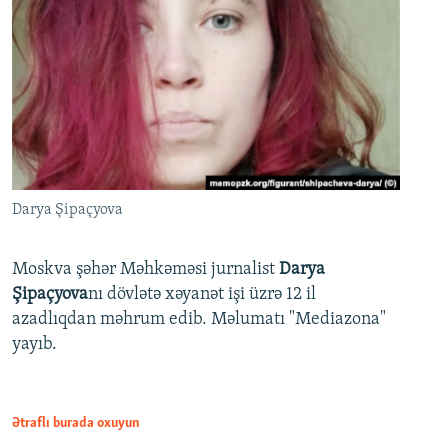
Darya Şipaçyova
Moskva şəhər Məhkəməsi jurnalist
Darya
Şipaçyova
nı dövlətə xəyanət işi üzrə 12 il
azadlıqdan məhrum edib. Məlumatı "Mediazona"
yayıb.
Ətraflı burada oxuyun