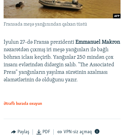
Fransada meşə yanğınından qalxan tüstü
İyulun 27-də Fransa prezidenti
Emmanuel Makron
nəzarətdən çıxmış iri meşə yanğınları ilə bağlı
böhran iclası keçirib. Yanğınlar 250 mindən çox
insanı evlərindən didərgin salıb. "The Associated
Press" yanğınların yayılma sürətinin azalması
əlamətlərinin də olduğunu yazır.
Ətraflı burada oxuyun
Paylaş
PDF
VPN-siz açmaq