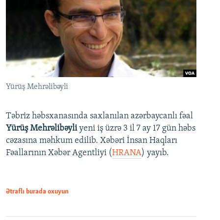
Yürüş Mehrəlibəyli
Təbriz həbsxanasında saxlanılan azərbaycanlı fəal
Yürüş Mehrəlibəyli
yeni iş üzrə 3 il 7 ay 17 gün həbs
cəzasına məhkum edilib. Xəbəri İnsan Haqları
Fəallarının Xəbər Agentliyi (
HRANA
) yayıb.
Ətraflı burada oxuyun