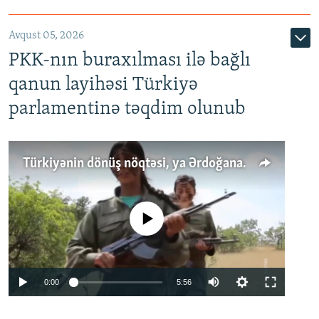
Avqust 05, 2026
PKK-nın buraxılması ilə bağlı
qanun layihəsi Türkiyə
parlamentinə təqdim olunub
Türkiyənin dönüş nöqtəsi, ya Ərdoğana üçüncü şans: PKK ilə qəfil barışıq nə deməkdir?
No media source currently available
Auto
0:00
5:56
240p