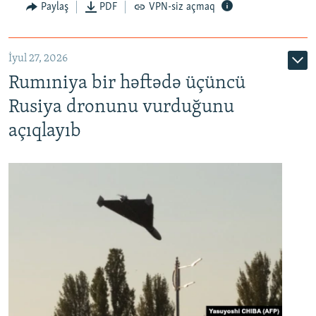
Paylaş
PDF
VPN-siz açmaq
İyul 27, 2026
Rumıniya bir həftədə üçüncü
Rusiya dronunu vurduğunu
açıqlayıb