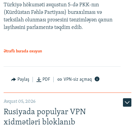
Türkiyə hökuməti avqustun 5-də PKK-nın
360p
(Kürdüstan Fəhlə Partiyası) buraxılması və
480p
Auto
240p
360p
480p
tərksilah olunması prosesini tənzimləyən qanun
720p
layihəsini parlamentə təqdim edib.
720p
1080p
1080p
Ətraflı burada oxuyun
Paylaş
PDF
VPN-siz açmaq
Avqust 05, 2026
Rusiyada populyar VPN
xidmətləri bloklanıb