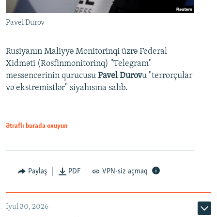
Pavel Durov
Rusiyanın Maliyyə Monitorinqi üzrə Federal
Xidməti (Rosfinmonitorinq) "Telegram"
messencerinin qurucusu
Pavel Durov
u "terrorçular
və ekstremistlər" siyahısına salıb.
Ətraflı burada oxuyun
Paylaş
PDF
VPN-siz açmaq
İyul 30, 2026