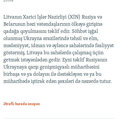
Litva
Litvanın Xarici İşlər Nazirliyi (XİN) Rusiya və
Belarusun bəzi vətəndaşlarının ölkəyə girişinə
qadağa qoyulmasını təklif edir. Söhbət işğal
olunmuş Ukrayna ərazilərində təhsil və elm,
mədəniyyət, idman və əyləncə sahələrində fəaliyyət
göstərmiş, Litvaya bu sahələrdə çalışmaq üçün
getmək istəyənlədən gedir. Eyni təklif Rusiyanın
Ukraynaya qarşı genişmiqyaslı müharibəsini
birbaşa və ya dolayısı ilə dəstəkləyən və ya bu
müharibədə iştirak edən şəxsləri də nəzərdə tutur.
Ətraflı burada oxuyun