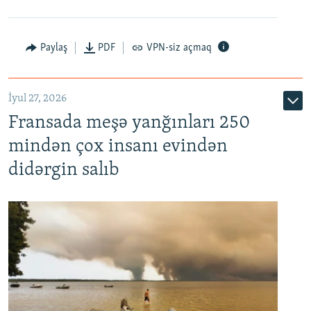
Paylaş
PDF
VPN-siz açmaq
İyul 27, 2026
Fransada meşə yanğınları 250
mindən çox insanı evindən
didərgin salıb