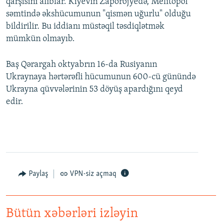
qarşısını alıblar. Kiyevin Zaporojyedə, Melitopol
səmtində əkshücumunun "qismən uğurlu" olduğu
bildirilir. Bu iddianı müstəqil təsdiqlətmək
mümkün olmayıb.
Baş Qərargah oktyabrın 16-da Rusiyanın
Ukraynaya hərtərəfli hücumunun 600-cü günündə
Ukrayna qüvvələrinin 53 döyüş apardığını qeyd
edir.
Paylaş
VPN-siz açmaq
Bütün xəbərləri izləyin