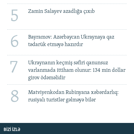
5
Zamin Salayev azadlığa çıxıb
6
Bayramov: Azərbaycan Ukraynaya qaz
tədarük etməyə hazırdır
7
Ukraynanın keçmiş səfiri qanunsuz
varlanmada ittiham olunur: 134 min dollar
girov ödəməlidir
8
Matviyenkodan Rubinyana xəbərdarlıq:
rusiyalı turistlər gəlməyə bilər
BIZI IZLƏ