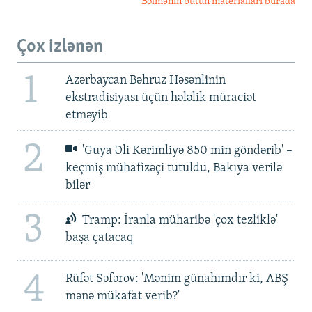
Bölmənin bütün materialları burada
Çox izlənən
1
Azərbaycan Bəhruz Həsənlinin
ekstradisiyası üçün hələlik müraciət
etməyib
2
'Guya Əli Kərimliyə 850 min göndərib' –
keçmiş mühafizəçi tutuldu, Bakıya verilə
bilər
3
Tramp: İranla müharibə 'çox tezliklə'
başa çatacaq
4
Rüfət Səfərov: 'Mənim günahımdır ki, ABŞ
mənə mükafat verib?'