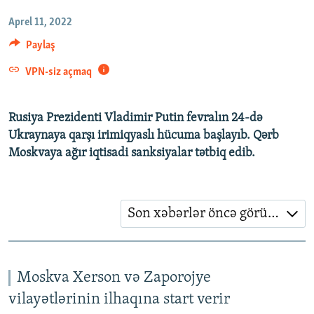
İNFOQRAFIKA
AZƏRBAYCAN ƏDƏBIYYATI KITABXANASI
MISSIYAMIZ
Aprel 11, 2022
BIZI IZLƏ
KARIKATURA
İSLAM VƏ DEMOKRATIYA
PEŞƏ ETIKASI VƏ JURNALISTIKA STANDARTLARIMIZ
Paylaş
İZ - MƏDƏNIYYƏT PROQRAMI
MATERIALLARIMIZDAN ISTIFADƏ
VPN-siz açmaq
AZADLIQRADIOSU MOBIL TELEFONUNUZDA
RFE/RL-in bütün saytları
BIZIMLƏ ƏLAQƏ
Rusiya Prezidenti Vladimir Putin fevralın 24-də
Ukraynaya qarşı irimiqyaslı hücuma başlayıb. Qərb
XƏBƏR BÜLLETENLƏRIMIZ
Moskvaya ağır iqtisadi sanksiyalar tətbiq edib.
Son xəbərlər öncə görünsün
Moskva Xerson və Zaporojye
vilayətlərinin ilhaqına start verir