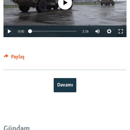
Auto
0:00
2:16
240p
360p
Paylaş
Auto
240p
360p
480p
480p
720p
720p
1080p
1080p
Davamı
Gündəm