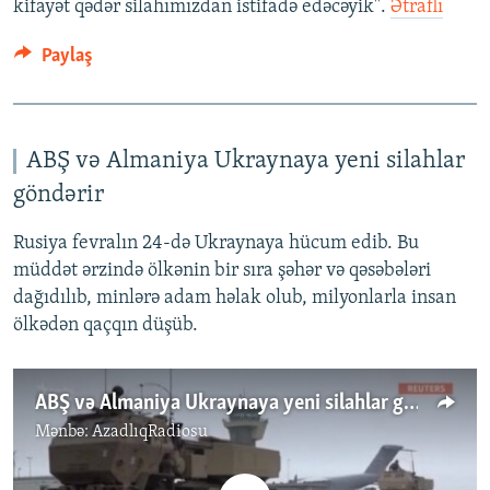
kifayət qədər silahımızdan istifadə edəcəyik".
Ətraflı
Paylaş
ABŞ və Almaniya Ukraynaya yeni silahlar
göndərir
Rusiya fevralın 24-də Ukraynaya hücum edib. Bu
müddət ərzində ölkənin bir sıra şəhər və qəsəbələri
dağıdılıb, minlərə adam həlak olub, milyonlarla insan
ölkədən qaçqın düşüb.
ABŞ və Almaniya Ukraynaya yeni silahlar göndərir
Mənbə:
AzadlıqRadiosu
No media source currently available