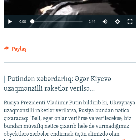
Auto
0:00
2:44
240p
360p
Paylaş
Auto
240p
360p
480p
480p
720p
720p
1080p
1080p
Putindən xəbərdarlıq: Əgər Kiyevə
uzaqmənzilli raketlər verilsə...
Rusiya Prezidenti Vladimir Putin bildirib ki, Ukraynaya
uzaqmənzilli raketlər verilərsə, Rusiya bundan nəticə
çıxaracaq: "Bəli, əgər onlar verilirsə və veriləcəksə, biz
bundan müvafiq nəticə çıxarıb hələ də vurmadığımız
obyektlərə zərbələr endirmək üçün əlimizdə olan