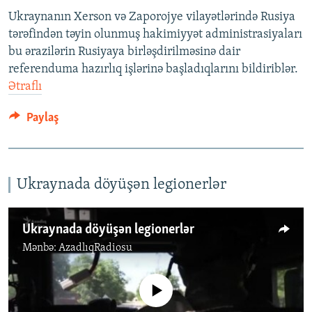
Ukraynanın Xerson və Zaporojye vilayətlərində Rusiya
tərəfindən təyin olunmuş hakimiyyət administrasiyaları
bu ərazilərin Rusiyaya birləşdirilməsinə dair
referenduma hazırlıq işlərinə başladıqlarını bildiriblər.
Ətraflı
Paylaş
Ukraynada döyüşən legionerlər
Ukraynada döyüşən legionerlər
Mənbə:
AzadlıqRadiosu
No media source currently available