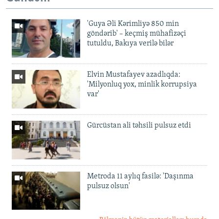
'Guya Əli Kərimliyə 850 min
göndərib' – keçmiş mühafizəçi
tutuldu, Bakıya verilə bilər
Elvin Mustafayev azadlıqda:
'Milyonluq yox, minlik korrupsiya
var'
Gürcüstan ali təhsili pulsuz etdi
Metroda 11 aylıq fasilə: 'Daşınma
pulsuz olsun'