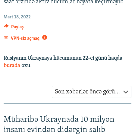
saat ərzində aktiv hücumlar həyata keçirməyib
İNFOQRAFIKA
AZƏRBAYCAN ƏDƏBIYYATI KITABXANASI
MISSIYAMIZ
BIZI IZLƏ
KARIKATURA
İSLAM VƏ DEMOKRATIYA
PEŞƏ ETIKASI VƏ JURNALISTIKA STANDARTLARIMIZ
Mart 18, 2022
Paylaş
İZ - MƏDƏNIYYƏT PROQRAMI
MATERIALLARIMIZDAN ISTIFADƏ
AZADLIQRADIOSU MOBIL TELEFONUNUZDA
VPN-siz açmaq
RFE/RL-in bütün saytları
BIZIMLƏ ƏLAQƏ
Rusiyanın Ukraynaya hücumunun 22-ci günü haqda
XƏBƏR BÜLLETENLƏRIMIZ
burada
oxu
Son xəbərlər öncə görünsün
Müharibə Ukraynada 10 milyon
insanı evindən didərgin salıb