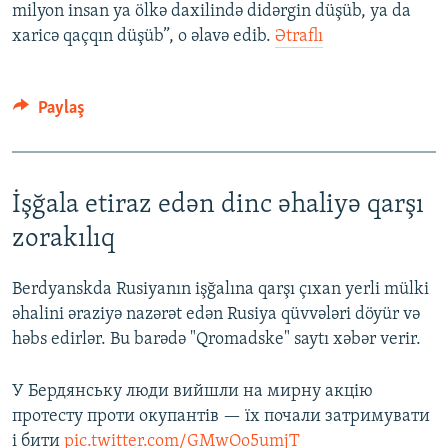
milyon insan ya ölkə daxilində didərgin düşüb, ya da
xaricə qaçqın düşüb”, o əlavə edib.
Ətraflı
Paylaş
İşğala etiraz edən dinc əhaliyə qarşı
zorakılıq
Berdyanskda Rusiyanın işğalına qarşı çıxan yerli mülki
əhalini əraziyə nazərət edən Rusiya qüvvələri döyür və
həbs edirlər. Bu barədə "Qromadske" saytı xəbər verir.
У Бердянську люди вийшли на мирну акцію
протесту проти окупантів — їх почали затримувати
і бити
pic.twitter.com/GMwOo5umjT