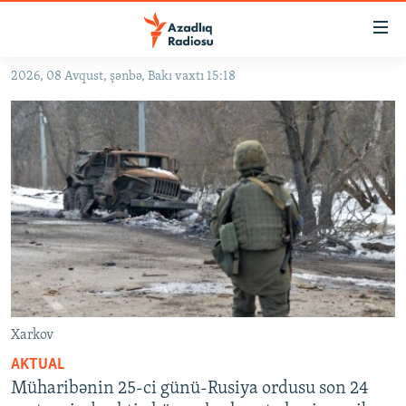
Keçid
linkləri
Əsas
2026, 08 Avqust, şənbə, Bakı vaxtı 15:18
məzmuna
GÜNDƏM
qayıt
#İZAHLA
Əsas
KORRUPSIOMETR
naviqasiyaya
qayıt
#ƏSLINDƏ
Axtarışa
FƏRQƏ BAX
keç
QANUNI DOĞRU
ARAŞDIRMA
MULTIMEDIA
Xarkov
RADIO ARXIV
VIDEO
AKTUAL
Müharibənin 25-ci günü-Rusiya ordusu son 24
HAQQIMIZDA
FOTOQALEREYA
OXU ZALI