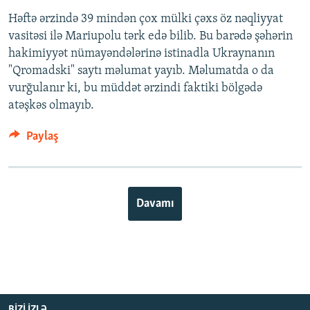
Həftə ərzində 39 mindən çox mülki çəxs öz nəqliyyat
vasitəsi ilə Mariupolu tərk edə bilib. Bu barədə şəhərin
hakimiyyət nümayəndələrinə istinadla Ukraynanın
"Qromadski" saytı məlumat yayıb. Məlumatda o da
vurğulanır ki, bu müddət ərzindi faktiki bölgədə
atəşkəs olmayıb.
Paylaş
Davamı