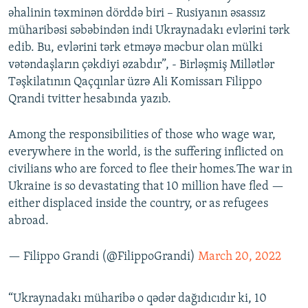
əhalinin təxminən dörddə biri – Rusiyanın əsassız
müharibəsi səbəbindən indi Ukraynadakı evlərini tərk
edib. Bu, evlərini tərk etməyə məcbur olan mülki
vətəndaşların çəkdiyi əzabdır”, - Birləşmiş Millətlər
Təşkilatının Qaçqınlar üzrə Ali Komissarı Filippo
Qrandi tvitter hesabında yazıb.
Among the responsibilities of those who wage war,
everywhere in the world, is the suffering inflicted on
civilians who are forced to flee their homes.The war in
Ukraine is so devastating that 10 million have fled —
either displaced inside the country, or as refugees
abroad.
— Filippo Grandi (@FilippoGrandi)
March 20, 2022
“Ukraynadakı müharibə o qədər dağıdıcıdır ki, 10