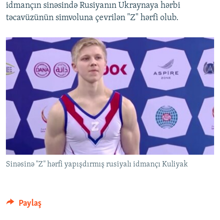
idmançın sinəsində Rusiyanın Ukraynaya hərbi
təcavüzünün simvoluna çevrilən "Z" hərfi olub.
Sinəsinə "Z" hərfi yapışdırmış rusiyalı idmançı Kuliyak
Paylaş