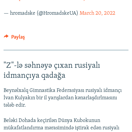
— hromadske (@HromadskeUA)
March 20, 2022
Paylaş
"Z"-lə səhnəyə çıxan rusiyalı
idmançıya qadağa
Beynəlxalq Gimnastika Federasiyası rusiyalı idmançı
İvan Kulyakın bir il yarışlardan kənarlaşdırlmasını
tələb edir.
Beləki Dohada keçirilən Dünya Kubokunun
mükafatlandırma mərasimində iştirak edən rusiyalı