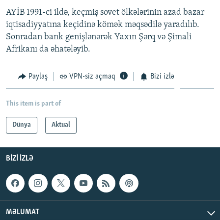
AYİB 1991-ci ildə, keçmiş sovet ölkələrinin azad bazar
iqtisadiyyatına keçidinə kömək məqsədilə yaradılıb.
Sonradan bank genişlənərək Yaxın Şərq və Şimali
Afrikanı da əhatələyib.
Paylaş
VPN-siz açmaq
Bizi izlə
This item is part of
Dünya
Aktual
BIZI IZLƏ
MƏLUMAT