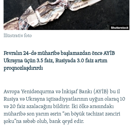
İNFOQRAFIKA
AZƏRBAYCAN ƏDƏBIYYATI KITABXANASI
MISSIYAMIZ
BIZI IZLƏ
KARIKATURA
İSLAM VƏ DEMOKRATIYA
PEŞƏ ETIKASI VƏ JURNALISTIKA STANDARTLARIMIZ
İZ - MƏDƏNIYYƏT PROQRAMI
MATERIALLARIMIZDAN ISTIFADƏ
İllüstrativ foto
AZADLIQRADIOSU MOBIL TELEFONUNUZDA
RFE/RL-in bütün saytları
BIZIMLƏ ƏLAQƏ
Fevralın 24-də müharibə başlamazdan öncə AYİB
XƏBƏR BÜLLETENLƏRIMIZ
Ukrayna üçün 3.5 faiz, Rusiyada 3.0 faiz artım
proqnozlaşdırırdı
Avropa Yenidənqurma və İnkişaf Bankı (AYİB) bu il
Rusiya və Ukrayna iqtisadiyyatlarının uyğun olaraq 10
və 20 faiz azalacağını bildirir. İki ölkə arasındakı
müharibə son yarım əsrin “ən böyük təchizat zənciri
şoku”na səbəb olub, bank qeyd edir.