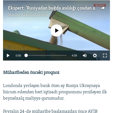
Ekspert: 'Rusiyadan buğda asılılığı çoxdan aradan qaldırılmalı idi'
Mənbə:
AzadlıqRadiosu
No media source currently available
Auto
0:00
4:09
240p
Müharibədən öncəki proqnoz
360p
Auto
240p
360p
480p
480p
Londonda yerləşən bank ötən ay Rusiya Ukraynaya
720p
hücum edəndən bəri iqtisadi proqnozunu yeniləyən ilk
720p
1080p
beynəlxalq maliyyə qurumudur.
1080p
Fevralın 24-də müharibə başlamazdan öncə AYİB