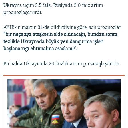
Ukrayna üçün 3.5 faiz, Rusiyada 3.0 faiz artım
proqnozlaşdırırdı.
AYİB-in martın 31-də bildirdiyinə görə, son proqnozlar
“bir neçə aya atəşkəsin əldə olunacağı, bundan sonra
tezliklə Ukraynada böyük yenidənqurma işləri
başlanacağı ehtimalına əsaslanır”.
Bu halda Ukraynada 23 faizlik artım proznoqlaşdırılır.