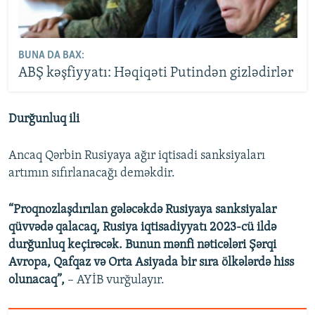
BUNA DA BAX:
ABŞ kəşfiyyatı: Həqiqəti Putindən gizlədirlər
Durğunluq ili
Ancaq Qərbin Rusiyaya ağır iqtisadi sanksiyaları
artımın sıfırlanacağı deməkdir.
“Proqnozlaşdırılan gələcəkdə Rusiyaya sanksiyalar
qüvvədə qalacaq, Rusiya iqtisadiyyatı 2023-cü ildə
durğunluq keçirəcək. Bunun mənfi nəticələri Şərqi
Avropa, Qafqaz və Orta Asiyada bir sıra ölkələrdə hiss
olunacaq”,
– AYİB vurğulayır.