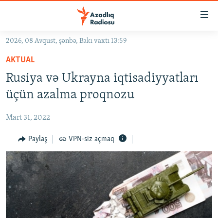
Keçid
linkləri
Əsas
2026, 08 Avqust, şənbə, Bakı vaxtı 13:59
məzmuna
GÜNDƏM
AKTUAL
qayıt
#İZAHLA
Əsas
Rusiya və Ukrayna iqtisadiyyatları
KORRUPSIOMETR
naviqasiyaya
üçün azalma proqnozu
qayıt
#ƏSLINDƏ
Axtarışa
Mart 31, 2022
FƏRQƏ BAX
keç
QANUNI DOĞRU
Paylaş
VPN-siz açmaq
ARAŞDIRMA
MULTIMEDIA
RADIO ARXIV
VIDEO
HAQQIMIZDA
FOTOQALEREYA
OXU ZALI