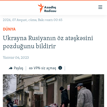
Keçid
linkləri
Əsas
2026, 07 Avqust, cümə, Bakı vaxtı 00:45
məzmuna
GÜNDƏM
DÜNYA
qayıt
#İZAHLA
Əsas
Ukrayna Rusiyanın öz atəşkəsini
KORRUPSIOMETR
naviqasiyaya
pozduğunu bildirir
qayıt
#ƏSLINDƏ
Axtarışa
Yanvar 06, 2023
FƏRQƏ BAX
keç
QANUNI DOĞRU
Paylaş
VPN-siz açmaq
ARAŞDIRMA
MULTIMEDIA
RADIO ARXIV
VIDEO
HAQQIMIZDA
FOTOQALEREYA
OXU ZALI