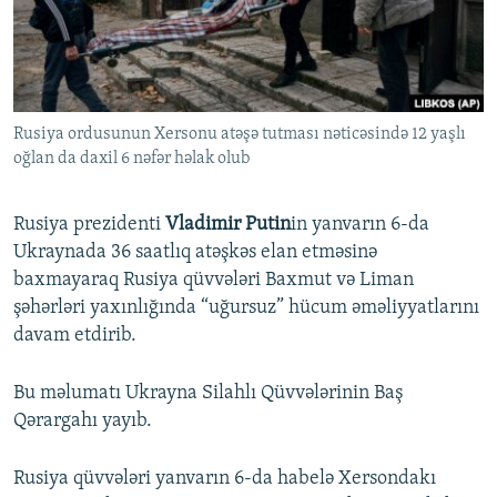
İNFOQRAFIKA
AZƏRBAYCAN ƏDƏBIYYATI KITABXANASI
MISSIYAMIZ
BIZI IZLƏ
KARIKATURA
İSLAM VƏ DEMOKRATIYA
PEŞƏ ETIKASI VƏ JURNALISTIKA STANDARTLARIMIZ
İZ - MƏDƏNIYYƏT PROQRAMI
MATERIALLARIMIZDAN ISTIFADƏ
Rusiya ordusunun Xersonu atəşə tutması nəticəsində 12 yaşlı
AZADLIQRADIOSU MOBIL TELEFONUNUZDA
RFE/RL-in bütün saytları
oğlan da daxil 6 nəfər həlak olub
BIZIMLƏ ƏLAQƏ
XƏBƏR BÜLLETENLƏRIMIZ
Rusiya prezidenti
Vladimir Putin
in yanvarın 6-da
Ukraynada 36 saatlıq atəşkəs elan etməsinə
baxmayaraq Rusiya qüvvələri Baxmut və Liman
şəhərləri yaxınlığında “uğursuz” hücum əməliyyatlarını
davam etdirib.
Bu məlumatı Ukrayna Silahlı Qüvvələrinin Baş
Qərargahı yayıb.
Rusiya qüvvələri yanvarın 6-da habelə Xersondakı