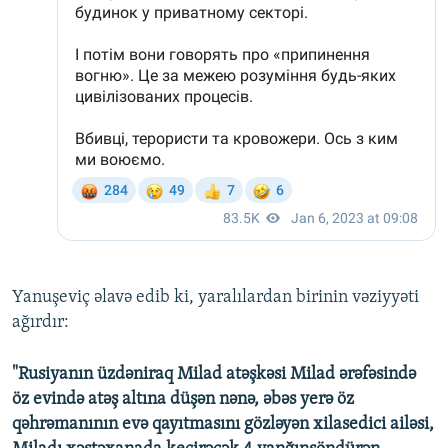
Yanuşeviç əlavə edib ki, yaralılardan birinin vəziyyəti
ağırdır:
"Rusiyanın üzdəniraq Milad atəşkəsi Milad ərəfəsində
öz evində atəş altına düşən nənə, əbəs yerə öz
qəhrəmanının evə qayıtmasını gözləyən xilasedici ailəsi,