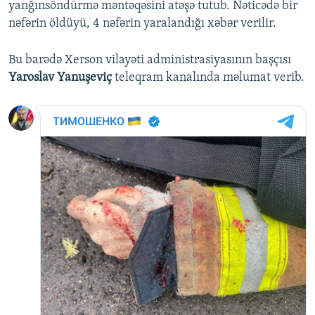
yanğınsöndürmə məntəqəsini atəşə tutub. Nəticədə bir
nəfərin öldüyü, 4 nəfərin yaralandığı xəbər verilir.
Bu barədə Xerson vilayəti administrasiyasının başçısı
Yaroslav Yanuşeviç
teleqram kanalında məlumat verib.