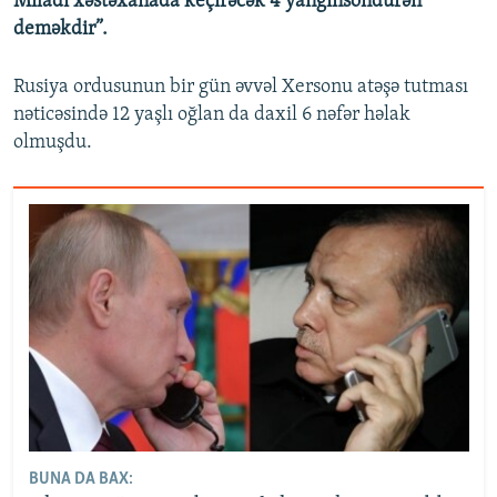
Miladı xəstəxanada keçirəcək 4 yanğınsöndürən
deməkdir”.
Rusiya ordusunun bir gün əvvəl Xersonu atəşə tutması
nəticəsində 12 yaşlı oğlan da daxil 6 nəfər həlak
olmuşdu.
BUNA DA BAX: