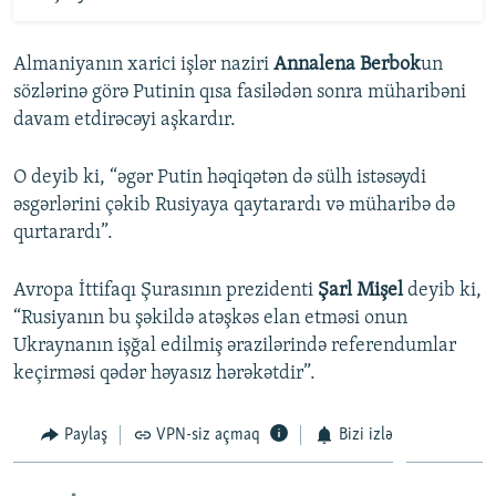
Almaniyanın xarici işlər naziri
Annalena Berbok
un
sözlərinə görə Putinin qısa fasilədən sonra müharibəni
davam etdirəcəyi aşkardır.
O deyib ki, “əgər Putin həqiqətən də sülh istəsəydi
əsgərlərini çəkib Rusiyaya qaytarardı və müharibə də
qurtarardı”.
Avropa İttifaqı Şurasının prezidenti
Şarl Mişel
deyib ki,
“Rusiyanın bu şəkildə atəşkəs elan etməsi onun
Ukraynanın işğal edilmiş ərazilərində referendumlar
keçirməsi qədər həyasız hərəkətdir”.
Paylaş
VPN-siz açmaq
Bizi izlə