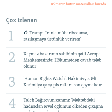
Bölmənin bütün materialları burada
Çox izlənən
1
Tramp: 'İranla müharibədənsə,
razılaşmaya üstünlük verirəm'
2
Xaçmaz bazarının sahibinin qətli Avropa
Məhkəməsində: Hökumətdən cavab tələb
olunur
3
'Human Rights Watch': Hakimiyyət Əli
Kərimliyə qarşı pis rəftara son qoymalıdır
4
Taleh Bağırovun xanımı: 'Məktəbdəki
hadisədən əvvəl oğlumun ölkədən çıxışına