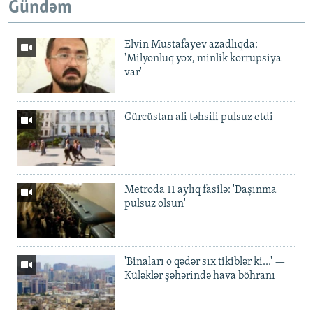
Gündəm
Elvin Mustafayev azadlıqda:
'Milyonluq yox, minlik korrupsiya
var'
Gürcüstan ali təhsili pulsuz etdi
Metroda 11 aylıq fasilə: 'Daşınma
pulsuz olsun'
'Binaları o qədər sıx tikiblər ki...' —
Küləklər şəhərində hava böhranı