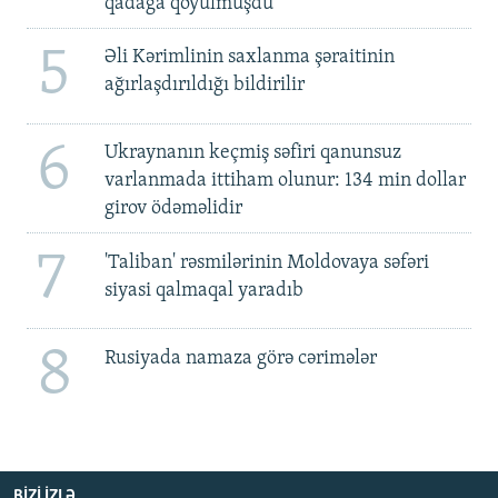
qadağa qoyulmuşdu'
5
Əli Kərimlinin saxlanma şəraitinin
ağırlaşdırıldığı bildirilir
6
Ukraynanın keçmiş səfiri qanunsuz
varlanmada ittiham olunur: 134 min dollar
girov ödəməlidir
7
'Taliban' rəsmilərinin Moldovaya səfəri
siyasi qalmaqal yaradıb
8
Rusiyada namaza görə cərimələr
BIZI IZLƏ