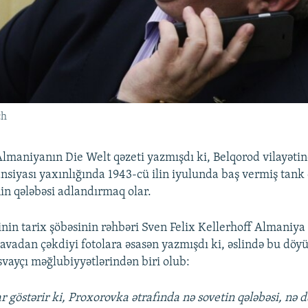
ch
lmaniyanın Die Welt qəzeti yazmışdı ki, Belqorod vilayəti
nsiyası yaxınlığında 1943-cü ilin iyulunda baş vermiş tan
nin qələbəsi adlandırmaq olar.
inin tarix şöbəsinin rəhbəri Sven Felix Kellerhoff Almaniya
havadan çəkdiyi fotolara əsasən yazmışdı ki, əslində bu döy
vayçı məğlubiyyətlərindən biri olub:
r göstərir ki, Proxorovka ətrafında nə sovetin qələbəsi, nə 