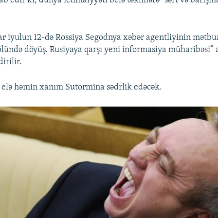
 edir ki, dünya ictimaiyyəti belə təkliflərə “sərt və barışm
r iyulun 12-də Rossiya Segodnya xəbər agentliyinin mətb
lündə döyüş. Rusiyaya qarşı yeni informasiya müharibəsi” a
irilir.
 elə həmin xanım Sutormina sədrlik edəcək.