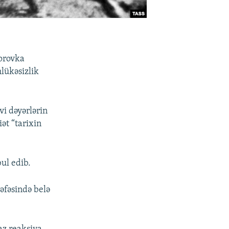
xorovka
lükəsizlik
vi dəyərlərin
ət “tarixin
ul edib.
əfəsində belə