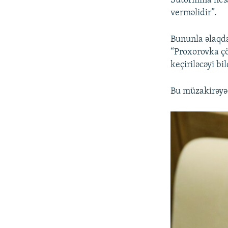
Sutormina hesab
verməlidir”.
Bununla əlaqda
“Proxorovka çö
keçiriləcəyi bild
Bu müzakirəyə