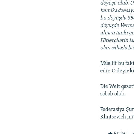
döyüşü olub. Ə
kamikadzesayağ
bu döyüşdə 850
döyüşdə Vermax
alman tankı çı
Hitlerçilərin 
olan sahədə baş
Müəllif bu fak
edir. O deyir k
Die Welt qəzet
səbəb olub.
Federasiya Şur
Klintsevich mü
Paylaş