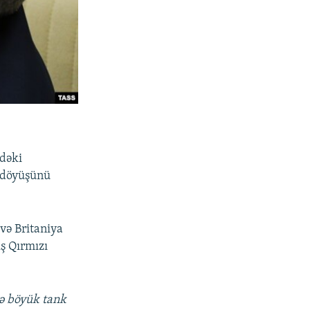
ndəki
k döyüşünü
 və Britaniya
üş Qırmızı
də böyük tank