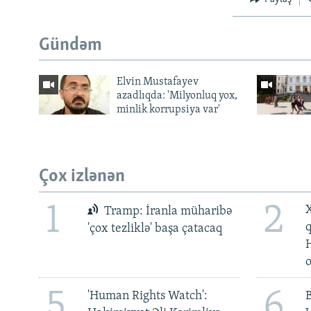
Gündəm
Elvin Mustafayev
azadlıqda: 'Milyonluq yox,
minlik korrupsiya var'
Çox izlənən
1
2
X
Tramp: İranla müharibə
'çox tezliklə' başa çatacaq
5
6
'Human Rights Watch':