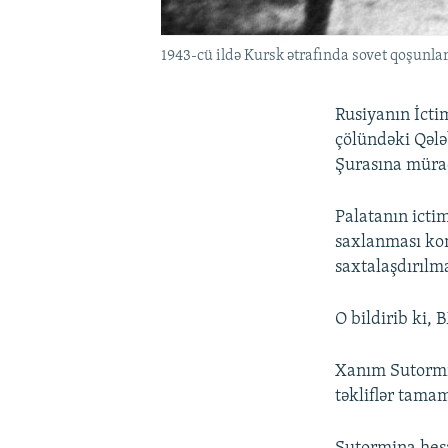
1943-cü ildə Kursk ətrafında sovet qoşunl
Rusiyanın İcti
çölündəki Qələ
Şurasına mürac
Palatanın icti
saxlanması kom
saxtalaşdırılm
O bildirib ki,
Xanım Sutormin
təkliflər tamam