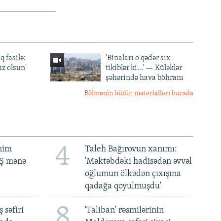
q fasilə:
'Binaları o qədər sıx
z olsun'
tikiblər ki...' — Küləklər
şəhərində hava böhranı
Bölmənin bütün materialları burada
4
ənim
Taleh Bağırovun xanımı:
BŞ mənə
'Məktəbdəki hadisədən əvvəl
oğlumun ölkədən çıxışına
qadağa qoyulmuşdu'
8
 səfiri
'Taliban' rəsmilərinin