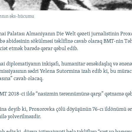
arının əks-hücumu
mai Palatası Almaniyanın Die Welt qəzeti jurnalistinin Pro
bə abidəsinin sökülməsi təklifinə cavab olaraq BMT-nin Təh
iət etmək barədə qərar qəbul edib.
mai diplomatiyanın inkişafı, humanitar əməkdaşlıq və ənənə
issiyasının sədri Yelena Sutormina izah edib ki, bu müraci
asına” cavab olacaq.
 BMT 2018-ci ildə “nasizmin tərənnümünə qarşı” qətnamə qəb
a deyib ki, Proxorovka çölü döyüşünün 76-cı ildönümü ər
ilə yolverilməzdir.