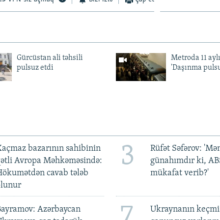
Gürcüstan ali təhsili
Metroda 11 aylı
pulsuz etdi
'Daşınma pulsu
3
açmaz bazarının sahibinin
Rüfət Səfərov: 'M
qətli Avropa Məhkəməsində:
günahımdır ki, A
Hökumətdən cavab tələb
mükafat verib?'
olunur
7
Bayramov: Azərbaycan
Ukraynanın keçmiş