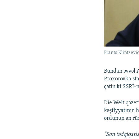
Frants Klintsevi
Bundan əvvəl A
Proxorovka sta
çətin ki SSRİ-
Die Welt qəzet
kəşfiyyatının 
ordunun ən rüs
"Son tədqiqatla