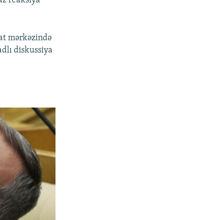
az reaksiya
uat mərkəzində
dlı diskussiya