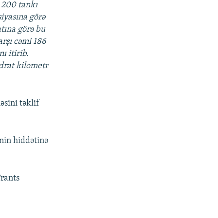
 200 tankı
iyasına görə
atına görə bu
arşı cəmi 186
 itirib.
drat kilometr
sini təklif
nin hiddətinə
Frants