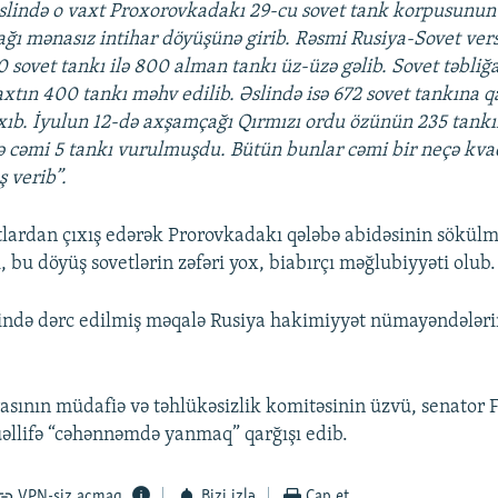
slində o vaxt Proxorovkadakı 29-cu sovet tank korpusunun
ı mənasız intihar döyüşünə girib. Rəsmi Rusiya-Sovet vers
 sovet tankı ilə 800 alman tankı üz-üzə gəlib. Sovet təbliğ
tın 400 tankı məhv edilib. Əslində isə 672 sovet tankına q
xıb. İyulun 12-də axşamçağı Qırmızı ordu özünün 235 tankını
isə cəmi 5 tankı vurulmuşdu. Bütün bunlar cəmi bir neçə kva
 verib”.
tlardan çıxış edərək Prorovkadakı qələbə abidəsinin sökülmə
i, bu döyüş sovetlərin zəfəri yox, biabırçı məğlubiyyəti olub.
ində dərc edilmiş məqalə Rusiya hakimiyyət nümayəndələri
asının müdafiə və təhlükəsizlik komitəsinin üzvü, senator 
əllifə “cəhənnəmdə yanmaq” qarğışı edib.
VPN-siz açmaq
Bizi izlə
Çap et