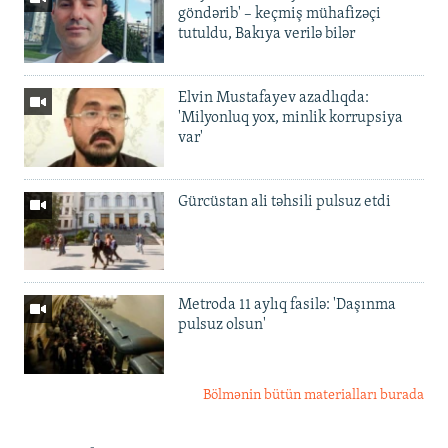
göndərib' – keçmiş mühafizəçi
tutuldu, Bakıya verilə bilər
Elvin Mustafayev azadlıqda:
'Milyonluq yox, minlik korrupsiya
var'
Gürcüstan ali təhsili pulsuz etdi
Metroda 11 aylıq fasilə: 'Daşınma
pulsuz olsun'
Bölmənin bütün materialları burada