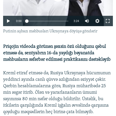
İNFOQRAFIKA
AZƏRBAYCAN ƏDƏBIYYATI KITABXANASI
MISSIYAMIZ
BIZI IZLƏ
KARIKATURA
İSLAM VƏ DEMOKRATIYA
PEŞƏ ETIKASI VƏ JURNALISTIKA STANDARTLARIMIZ
Auto
0:00
3:24
İZ - MƏDƏNIYYƏT PROQRAMI
MATERIALLARIMIZDAN ISTIFADƏ
240p
Putinin aşbazı məhbusları Ukraynaya döyüşə göndərir
AZADLIQRADIOSU MOBIL TELEFONUNUZDA
RFE/RL-in bütün saytları
360p
BIZIMLƏ ƏLAQƏ
Priqojin videoda görünən şəxsin özü olduğunu qəbul
480p
Auto
240p
360p
480p
XƏBƏR BÜLLETENLƏRIMIZ
etməsə də, sentyabrın 16-da yaydığı bəyanatda
720p
məhbusların səfərbər edilməsi praktikasını dəstəkləyib
720p
1080p
1080p
Kreml etiraf etməsə də, Rusiya Ukraynaya hücumunun
yeddinci ayında canlı qüvvə azlığından əziyyət çəkir.
Qərbin hesablamalarına görə, Rusiya müharibədə 25
min əsgər itirib. Ölən və yararlananların ümumi
sayınınsa 80 min nəfər olduğu bildirilir. Üstəlik, bu
itkilərin qarşılığında Kreml işğalın əvvəlində qarşısına
qoyduğu məqsədlərin heç birinə çata bilməyib.