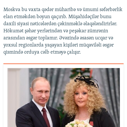
Moskva bu vaxta qədər müharibə və ümumi səfərbərlik
elan etməkdən boyun qaçırıb. Müşahidəçilər bunu
daxili siyasi nəticələrdən çəkinməklə əlaqələndirirlər.
Hökumət şəhər yerlərindən və peşəkar zümrənin
arasından əsgər toplamır. Əvəzində əsasən ucqar və
yoxsul regionlarda yaşayan kişiləri müqaviləli əsgər
qismində orduya cəlb etməyə çalışır.