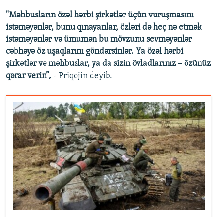
"Məhbusların özəl hərbi şirkətlər üçün vuruşmasını
istəməyənlər, bunu qınayanlar, özləri də heç nə etmək
istəməyənlər və ümumən bu mövzunu sevməyənlər
cəbhəyə öz uşaqlarını göndərsinlər. Ya özəl hərbi
şirkətlər və məhbuslar, ya da sizin övladlarınız – özünüz
qərar verin”,
- Priqojin deyib.