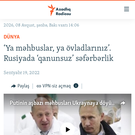
Keçid
linkləri
Əsas
2026, 08 Avqust, şənbə, Bakı vaxtı 14:06
məzmuna
GÜNDƏM
DÜNYA
qayıt
#İZAHLA
Əsas
‘Ya məhbuslar, ya övladlarınız’.
KORRUPSIOMETR
naviqasiyaya
Rusiyada ‘qanunsuz’ səfərbərlik
qayıt
#ƏSLINDƏ
Axtarışa
Sentyabr 19, 2022
FƏRQƏ BAX
keç
QANUNI DOĞRU
Paylaş
VPN-siz açmaq
ARAŞDIRMA
Putinin aşbazı məhbusları Ukraynaya döyüşə göndərir
MULTIMEDIA
RADIO ARXIV
VIDEO
HAQQIMIZDA
No media source currently available
FOTOQALEREYA
OXU ZALI