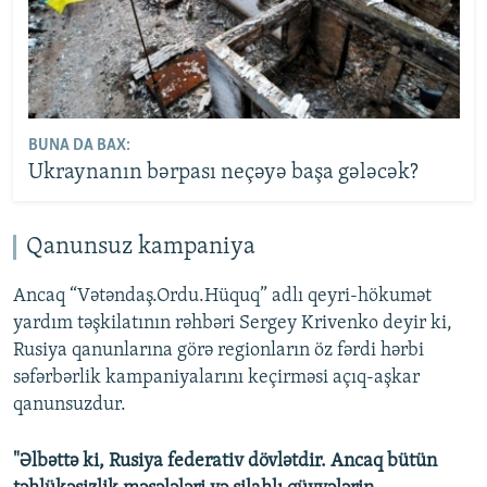
BUNA DA BAX:
Ukraynanın bərpası neçəyə başa gələcək?
Qanunsuz kampaniya
Ancaq “Vətəndaş.Ordu.Hüquq” adlı qeyri-hökumət
yardım təşkilatının rəhbəri Sergey Krivenko deyir ki,
Rusiya qanunlarına görə regionların öz fərdi hərbi
səfərbərlik kampaniyalarını keçirməsi açıq-aşkar
qanunsuzdur.
"Əlbəttə ki, Rusiya federativ dövlətdir. Ancaq bütün