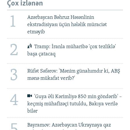
Çox izlənən
1
Azərbaycan Bəhruz Həsənlinin
ekstradisiyası üçün hələlik müraciət
etməyib
2
Tramp: İranla müharibə 'çox tezliklə'
başa çatacaq
3
Rüfət Səfərov: 'Mənim günahımdır ki, ABŞ
mənə mükafat verib?'
4
'Guya Əli Kərimliyə 850 min göndərib' –
keçmiş mühafizəçi tutuldu, Bakıya verilə
bilər
5
Bayramov: Azərbaycan Ukraynaya qaz