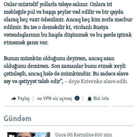
Onlar müxtəlif yollarla tələyə salınır. Onlara iri
məbləğdə pul və başqa şeylər vəd edilir və bir qayda
olaraq heç vaxt ödənilmir. Ancaq heç kim zorla məcbur
edilmir. Bu isə o deməkdir ki, vicdanlı Rusiya
vətəndaşlarının bu haqda düşünmək və bu şərdə iştirak
etməmək şansı var.
Bunun mümkün olduğunu deyirəm, ancaq asan
olduğunu demirəm. Son zamanlar bunu etmək xeyli
çətinləşib, ancaq hələ də mümkündür. Bu sadəcə əlavə
səy və qətiyyət tələb edir”,
– deyə Krivenko əlavə edib.
Paylaş
VPN-siz açmaq
Bizi izlə
Gündəm
'Guya Əli Kərimliyə 850 min