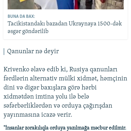
BUNA DA BAX:
Tacikistandakı bazadan Ukraynaya 1500-dək
əsgər göndərilib
Qanunlar nə deyir
Krivenko əlavə edib ki, Rusiya qanunları
fərdlərin alternativ mülki xidmət, həmçinin
dini və digər baxışlara görə hərbi
xidmətdən imtina yolu ilə belə
səfərbərliklərdən və orduya çağırışdan
yayınmasına icazə verir.
"İnsanlar zorakılıqla orduya yazılmağa məcbur edilmir.