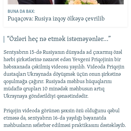
BUNA DA BAX:
Puqaçova: Rusiya izqoy ölkəyə çevrilib
“Özləri heç nə etmək istəməyənlər...”
Sentyabrın 15-də Rusiyanın dünyada ad çıxarmış özəl
hərbi şirkətlərinə nəzarət edən Yevgeni Priqojinin bir
həbsxanada çəkilmiş videosu yayılıb. Videoda Priqojin
dustaqları Ukraynada döyüşmək üçün onun şirkətinə
qoşulmağa çağırır. Rusiyada məhbus hüquqlarını
müdafiə qrupları 10 minədək məhbusun artıq
Ukraynaya göndərildiyi qənaətindədir.
Priqojin videoda görünən şəxsin özü olduğunu qəbul
etməsə də, sentyabrın 16-da yaydığı bəyanatda
məhbusların səfərbər edilməsi praktikasını dəstəkləyib.