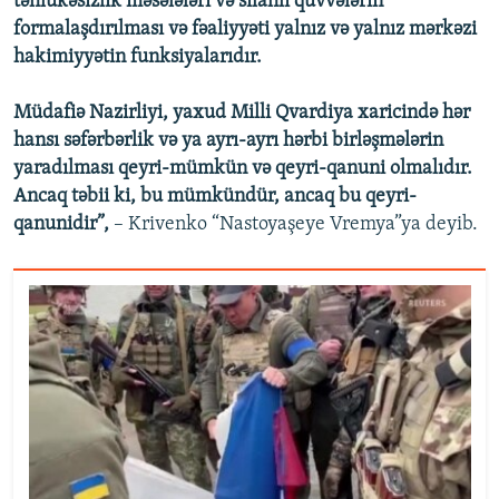
təhlükəsizlik məsələləri və silahlı qüvvələrin
formalaşdırılması və fəaliyyəti yalnız və yalnız mərkəzi
hakimiyyətin funksiyalarıdır.
Müdafiə Nazirliyi, yaxud Milli Qvardiya xaricində hər
hansı səfərbərlik və ya ayrı-ayrı hərbi birləşmələrin
yaradılması qeyri-mümkün və qeyri-qanuni olmalıdır.
Ancaq təbii ki, bu mümkündür, ancaq bu qeyri-
qanunidir”,
– Krivenko “Nastoyaşeye Vremya”ya deyib.