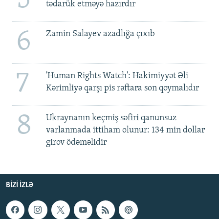
tədarük etməyə hazırdır
6
Zamin Salayev azadlığa çıxıb
7
'Human Rights Watch': Hakimiyyət Əli
Kərimliyə qarşı pis rəftara son qoymalıdır
8
Ukraynanın keçmiş səfiri qanunsuz
varlanmada ittiham olunur: 134 min dollar
girov ödəməlidir
BIZI IZLƏ