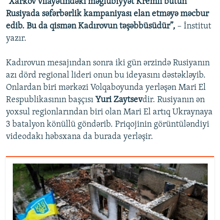
"Xarkov vilayətindəki məğlubiyyət Kremli bütün
Rusiyada səfərbərlik kampaniyası elan etməyə məcbur
edib. Bu da qismən Kadırovun təşəbbüsüdür”,
– İnstitut
yazır.
Kadırovun mesajından sonra iki gün ərzində Rusiyanın
azı dörd regional lideri onun bu ideyasını dəstəkləyib.
Onlardan biri mərkəzi Volqaboyunda yerləşən Mari El
Respublikasının başçısı
Yuri Zaytsev
dir. Rusiyanın ən
yoxsul regionlarından biri olan Mari El artıq Ukraynaya
3 batalyon könüllü göndərib. Priqojinin görüntüləndiyi
videodakı həbsxana da burada yerləşir.