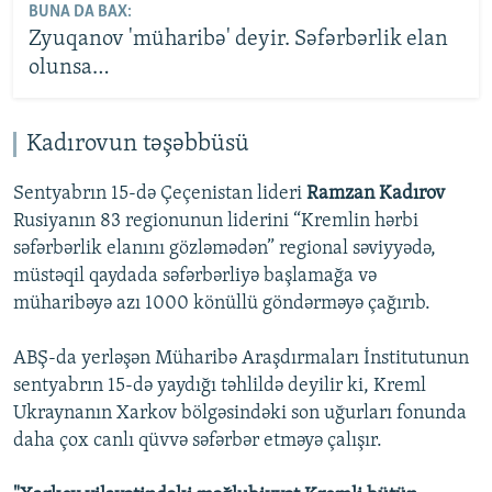
BUNA DA BAX:
Zyuqanov 'müharibə' deyir. Səfərbərlik elan
olunsa…
Kadırovun təşəbbüsü
Sentyabrın 15-də Çeçenistan lideri
Ramzan Kadırov
Rusiyanın 83 regionunun liderini “Kremlin hərbi
səfərbərlik elanını gözləmədən” regional səviyyədə,
müstəqil qaydada səfərbərliyə başlamağa və
müharibəyə azı 1000 könüllü göndərməyə çağırıb.
ABŞ-da yerləşən Müharibə Araşdırmaları İnstitutunun
sentyabrın 15-də yaydığı təhlildə deyilir ki, Kreml
Ukraynanın Xarkov bölgəsindəki son uğurları fonunda
daha çox canlı qüvvə səfərbər etməyə çalışır.