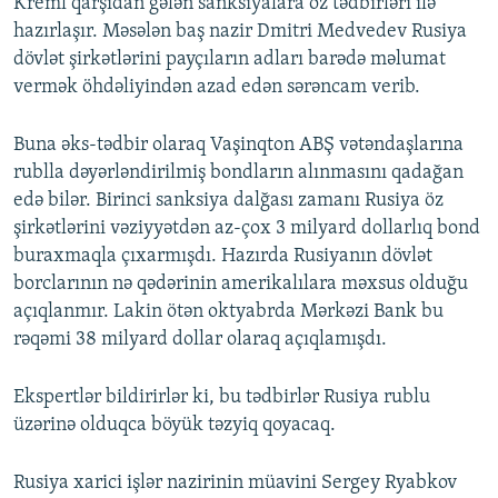
Kreml qarşıdan gələn sanksiyalara öz tədbirləri ilə
hazırlaşır. Məsələn baş nazir Dmitri Medvedev Rusiya
dövlət şirkətlərini payçıların adları barədə məlumat
vermək öhdəliyindən azad edən sərəncam verib.
Buna əks-tədbir olaraq Vaşinqton ABŞ vətəndaşlarına
rublla dəyərləndirilmiş bondların alınmasını qadağan
edə bilər. Birinci sanksiya dalğası zamanı Rusiya öz
şirkətlərini vəziyyətdən az-çox 3 milyard dollarlıq bond
buraxmaqla çıxarmışdı. Hazırda Rusiyanın dövlət
borclarının nə qədərinin amerikalılara məxsus olduğu
açıqlanmır. Lakin ötən oktyabrda Mərkəzi Bank bu
rəqəmi 38 milyard dollar olaraq açıqlamışdı.
Ekspertlər bildirirlər ki, bu tədbirlər Rusiya rublu
üzərinə olduqca böyük təzyiq qoyacaq.
Rusiya xarici işlər nazirinin müavini Sergey Ryabkov