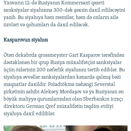
Yanvarın 12-də Rusiyanın Kommersant qəzeti
sanksiyalar siyahısına 300-dək şəxsin daxil ediləcəyini
yazıb. Bu siyahıya həm rəsmilər, həm də onların ailə
üzvləri və qohumları da daxil ediləcək.
Kasparovun siyahısı
Ötən dekabrda qrossmeyster Gari Kasparov tərəfindən
dəstəklənən bir qrup Rusiya müxalifətçisi sanksiyalar
üçün özlərinin 200 nəfərlik siyahısını tərtib ediblər. Bu
siyahıya əvvəllər sanksiyalardan kənarda qalmış bəzi
maqnatlar daxildir. Poladtökmə nəhəngi Severstal
şirkətinin sahibi Aleksey Mordaşov və ya Rusiyanın ən
böyük maliyyə qurumlarından olan Sberbankın icraçı
direktoru German Qref müxalifətin təqdim etdiyi
siyahıya daxil ediliblər.