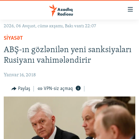
Keçid
linkləri
Əsas
2026, 06 Avqust, cümə axşamı, Bakı vaxtı 22:07
məzmuna
GÜNDƏM
SIYASƏT
qayıt
#İZAHLA
Əsas
ABŞ-ın gözlənilən yeni sanksiyaları
KORRUPSIOMETR
naviqasiyaya
Rusiyanı vahimələndirir
qayıt
#ƏSLINDƏ
Axtarışa
Yanvar 16, 2018
FƏRQƏ BAX
keç
QANUNI DOĞRU
Paylaş
VPN-siz açmaq
ARAŞDIRMA
MULTIMEDIA
RADIO ARXIV
VIDEO
HAQQIMIZDA
FOTOQALEREYA
OXU ZALI