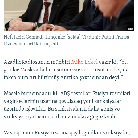
İNFOQRAFIKA
AZƏRBAYCAN ƏDƏBIYYATI KITABXANASI
MISSIYAMIZ
BIZI IZLƏ
KARIKATURA
İSLAM VƏ DEMOKRATIYA
PEŞƏ ETIKASI VƏ JURNALISTIKA STANDARTLARIMIZ
İZ - MƏDƏNIYYƏT PROQRAMI
MATERIALLARIMIZDAN ISTIFADƏ
Neft taciri Gennadi Timçenko (solda) Vladimir Putini Fransa
AZADLIQRADIOSU MOBIL TELEFONUNUZDA
RFE/RL-in bütün saytları
biznesmenləri ilə tanış edir
BIZIMLƏ ƏLAQƏ
XƏBƏR BÜLLETENLƏRIMIZ
AzadlıqRadiosunun müxbiri
Mike Eckel
yazır ki, “bu
günlər Moskvada bir üşütmə var və bu üşütmə heç də
təkcə buraları bürümüş Arktika şaxtasından deyil”.
Məsələ burasındadır ki, ABŞ rəsmiləri Rusiya rəsmiləri
və şirkətlərinin üzərinə qoyulacaq yeni sanksiyalar
üzərində işləyirlər. Bu sanksiyaların daha geniş və
sanksiya siyahısının daha uzun olacağı gözlənilir.
Vaşinqtonun Rusiya üzərinə qoyduğu ilkin sanksiyalar,