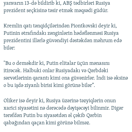
yanvarın 13-də bildirib ki, ABŞ tədbirləri Rusiya
prezident seçkisinə təsir etmək məqsədi güdür.
Kremlin qatı tənqidçilərindən Piontkovski deyir ki,
Putinin ətrafındakı zənginlərin hədəflənməsi Rusiya
prezidentini illərlə güvəndiyi dəstəkdən məhrum edə
bilər:
"Bu o deməkdir ki, Putin elitalar üçün mənasını
itirəcək. Halbuki onlar Rusiyadakı və Qərbdəki
sərvətlərinin qarantı kimi ona güvənirlər. İndi isə əksinə
o bu işdə ziyanlı birisi kimi görünə bilər”.
Oliker isə deyir ki, Rusiya üzərinə təzyiqlərin onun
xarici siyasətini nə dərəcədə dəyişəcəyi bilinmir. Digər
tərəfdən Putin bu siyasətdən əl çəkib Qərbin
qabağından qaçan kimi görünə bilməz.