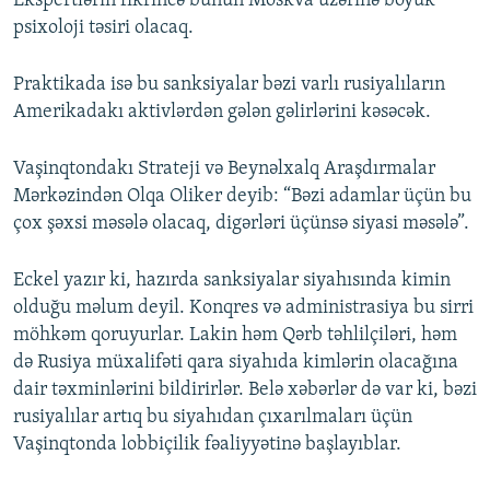
Ekspertlərin fikrincə bunun Moskva üzərinə böyük
psixoloji təsiri olacaq.
Praktikada isə bu sanksiyalar bəzi varlı rusiyalıların
Amerikadakı aktivlərdən gələn gəlirlərini kəsəcək.
Vaşinqtondakı Strateji və Beynəlxalq Araşdırmalar
Mərkəzindən Olqa Oliker deyib: “Bəzi adamlar üçün bu
çox şəxsi məsələ olacaq, digərləri üçünsə siyasi məsələ”.
Eckel yazır ki, hazırda sanksiyalar siyahısında kimin
olduğu məlum deyil. Konqres və administrasiya bu sirri
möhkəm qoruyurlar. Lakin həm Qərb təhlilçiləri, həm
də Rusiya müxalifəti qara siyahıda kimlərin olacağına
dair təxminlərini bildirirlər. Belə xəbərlər də var ki, bəzi
rusiyalılar artıq bu siyahıdan çıxarılmaları üçün
Vaşinqtonda lobbiçilik fəaliyyətinə başlayıblar.