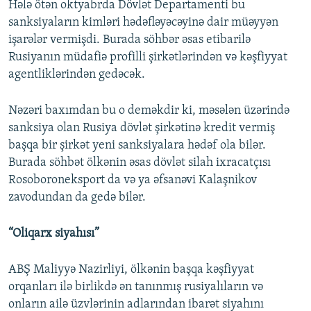
Hələ ötən oktyabrda Dövlət Departamenti bu
sanksiyaların kimləri hədəfləyəcəyinə dair müəyyən
işarələr vermişdi. Burada söhbər əsas etibarilə
Rusiyanın müdafiə profilli şirkətlərindən və kəşfiyyat
agentliklərindən gedəcək.
Nəzəri baxımdan bu o deməkdir ki, məsələn üzərində
sanksiya olan Rusiya dövlət şirkətinə kredit vermiş
başqa bir şirkət yeni sanksiyalara hədəf ola bilər.
Burada söhbət ölkənin əsas dövlət silah ixracatçısı
Rosoboroneksport da və ya əfsanəvi Kalaşnikov
zavodundan da gedə bilər.
“Oliqarx siyahısı”
ABŞ Maliyyə Nazirliyi, ölkənin başqa kəşfiyyat
orqanları ilə birlikdə ən tanınmış rusiyalıların və
onların ailə üzvlərinin adlarından ibarət siyahını