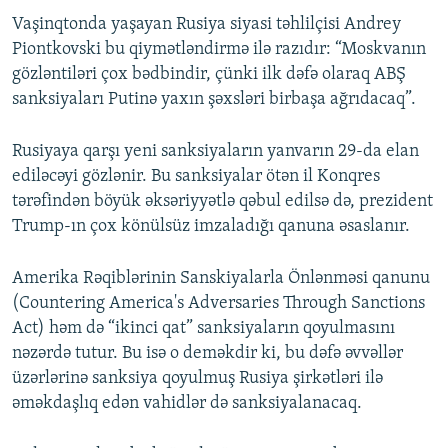
Vaşinqtonda yaşayan Rusiya siyasi təhlilçisi Andrey
Piontkovski bu qiymətləndirmə ilə razıdır: “Moskvanın
gözləntiləri çox bədbindir, çünki ilk dəfə olaraq ABŞ
sanksiyaları Putinə yaxın şəxsləri birbaşa ağrıdacaq”.
Rusiyaya qarşı yeni sanksiyaların yanvarın 29-da elan
ediləcəyi gözlənir. Bu sanksiyalar ötən il Konqres
tərəfindən böyük əksəriyyətlə qəbul edilsə də, prezident
Trump-ın çox könülsüz imzaladığı qanuna əsaslanır.
Amerika Rəqiblərinin Sanskiyalarla Önlənməsi qanunu
(Countering America's Adversaries Through Sanctions
Act) həm də “ikinci qat” sanksiyaların qoyulmasını
nəzərdə tutur. Bu isə o deməkdir ki, bu dəfə əvvəllər
üzərlərinə sanksiya qoyulmuş Rusiya şirkətləri ilə
əməkdaşlıq edən vahidlər də sanksiyalanacaq.