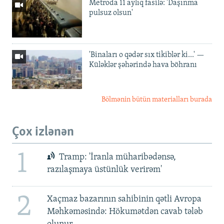
Metroda 11 aylıq fasilə: 'Daşınma
pulsuz olsun'
'Binaları o qədər sıx tikiblər ki...' —
Küləklər şəhərində hava böhranı
Bölmənin bütün materialları burada
Çox izlənən
1
Tramp: 'İranla müharibədənsə,
razılaşmaya üstünlük verirəm'
2
Xaçmaz bazarının sahibinin qətli Avropa
Məhkəməsində: Hökumətdən cavab tələb