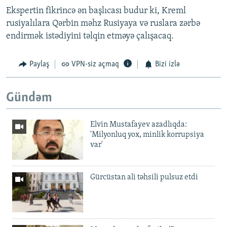
Ekspertin fikrincə ən başlıcası budur ki, Kreml
rusiyalılara Qərbin məhz Rusiyaya və ruslara zərbə
endirmək istədiyini təlqin etməyə çalışacaq.
Paylaş
VPN-siz açmaq
Bizi izlə
Gündəm
Elvin Mustafayev azadlıqda:
'Milyonluq yox, minlik korrupsiya
var'
Gürcüstan ali təhsili pulsuz etdi