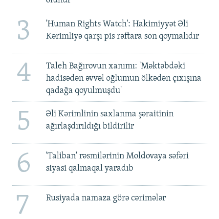
olunur
3
'Human Rights Watch': Hakimiyyət Əli
Kərimliyə qarşı pis rəftara son qoymalıdır
4
Taleh Bağırovun xanımı: 'Məktəbdəki
hadisədən əvvəl oğlumun ölkədən çıxışına
qadağa qoyulmuşdu'
5
Əli Kərimlinin saxlanma şəraitinin
ağırlaşdırıldığı bildirilir
6
'Taliban' rəsmilərinin Moldovaya səfəri
siyasi qalmaqal yaradıb
7
Rusiyada namaza görə cərimələr