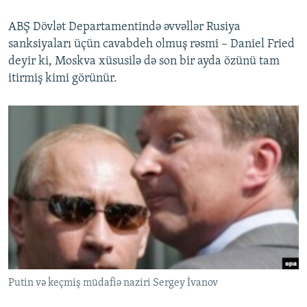
ABŞ Dövlət Departamentində əvvəllər Rusiya
sanksiyaları üçün cavabdeh olmuş rəsmi – Daniel Fried
deyir ki, Moskva xüsusilə də son bir ayda özünü tam
itirmiş kimi görünür.
Putin və keçmiş müdafiə naziri Sergey İvanov