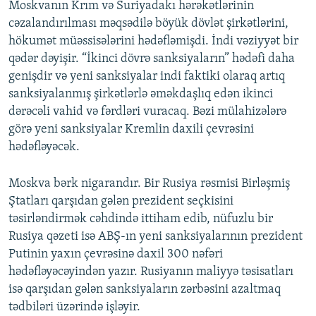
Moskvanın Krım və Suriyadakı hərəkətlərinin
cəzalandırılması məqsədilə böyük dövlət şirkətlərini,
hökumət müəssisələrini hədəfləmişdi. İndi vəziyyət bir
qədər dəyişir. “İkinci dövrə sanksiyaların” hədəfi daha
genişdir və yeni sanksiyalar indi faktiki olaraq artıq
sanksiyalanmış şirkətlərlə əməkdaşlıq edən ikinci
dərəcəli vahid və fərdləri vuracaq. Bəzi mülahizələrə
görə yeni sanksiyalar Kremlin daxili çevrəsini
hədəfləyəcək.
Moskva bərk nigarandır. Bir Rusiya rəsmisi Birləşmiş
Ştatları qarşıdan gələn prezident seçkisini
təsirləndirmək cəhdində ittiham edib, nüfuzlu bir
Rusiya qəzeti isə ABŞ-ın yeni sanksiyalarının prezident
Putinin yaxın çevrəsinə daxil 300 nəfəri
hədəfləyəcəyindən yazır. Rusiyanın maliyyə təsisatları
isə qarşıdan gələn sanksiyaların zərbəsini azaltmaq
tədbiləri üzərində işləyir.