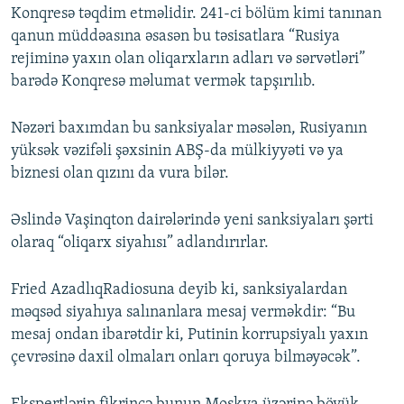
Konqresə təqdim etməlidir. 241-ci bölüm kimi tanınan
qanun müddəasına əsasən bu təsisatlara “Rusiya
rejiminə yaxın olan oliqarxların adları və sərvətləri”
barədə Konqresə məlumat vermək tapşırılıb.
Nəzəri baxımdan bu sanksiyalar məsələn, Rusiyanın
yüksək vəzifəli şəxsinin ABŞ-da mülkiyyəti və ya
biznesi olan qızını da vura bilər.
Əslində Vaşinqton dairələrində yeni sanksiyaları şərti
olaraq “oliqarx siyahısı” adlandırırlar.
Fried AzadlıqRadiosuna deyib ki, sanksiyalardan
məqsəd siyahıya salınanlara mesaj verməkdir: “Bu
mesaj ondan ibarətdir ki, Putinin korrupsiyalı yaxın
çevrəsinə daxil olmaları onları qoruya bilməyəcək”.