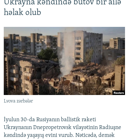
Ukrayna kəndində bütöv bir ailə
həlak olub
Lvova zərbələr
İyulun 30-da Rusiyanın ballistik raketi
Ukraynanın Dnepropetrovsk vilayətinin Radiuşne
kəndində yaşayış evini vurub. Nəticədə, demək