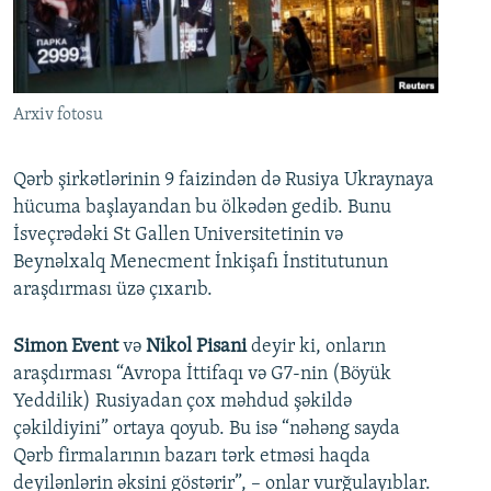
İNFOQRAFIKA
AZƏRBAYCAN ƏDƏBIYYATI KITABXANASI
MISSIYAMIZ
BIZI IZLƏ
KARIKATURA
İSLAM VƏ DEMOKRATIYA
PEŞƏ ETIKASI VƏ JURNALISTIKA STANDARTLARIMIZ
İZ - MƏDƏNIYYƏT PROQRAMI
MATERIALLARIMIZDAN ISTIFADƏ
Arxiv fotosu
AZADLIQRADIOSU MOBIL TELEFONUNUZDA
RFE/RL-in bütün saytları
BIZIMLƏ ƏLAQƏ
Qərb şirkətlərinin 9 faizindən də Rusiya Ukraynaya
hücuma başlayandan bu ölkədən gedib. Bunu
XƏBƏR BÜLLETENLƏRIMIZ
İsveçrədəki St Gallen Universitetinin və
Beynəlxalq Menecment İnkişafı İnstitutunun
araşdırması üzə çıxarıb.
Simon Event
və
Nikol Pisani
deyir ki, onların
araşdırması “Avropa İttifaqı və G7-nin (Böyük
Yeddilik) Rusiyadan çox məhdud şəkildə
çəkildiyini” ortaya qoyub. Bu isə “nəhəng sayda
Qərb firmalarının bazarı tərk etməsi haqda
deyilənlərin əksini göstərir”, – onlar vurğulayıblar.