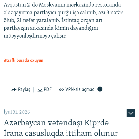
Avqustun 2-də Moskvanın mərkəzində restoranda
əldəqayırma partlayıcı qurğu işə salınıb, azı 3 nəfər
ölüb, 21 nəfər yaralanıb. İstintaq orqanları
partlayışın arxasında kimin dayandığını
müəyyənləşdirməyə çalışır.
Ətraflı burada oxuyun
Paylaş
PDF
VPN-siz açmaq
İyul 31, 2026
Azərbaycan vətəndaşı Kiprdə
İrana casusluqda ittiham olunur