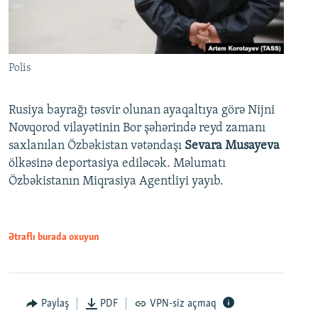
Polis
Rusiya bayrağı təsvir olunan ayaqaltıya görə Nijni
Novqorod vilayətinin Bor şəhərində reyd zamanı
saxlanılan Özbəkistan vətəndaşı
Sevara Musayeva
ölkəsinə deportasiya ediləcək. Məlumatı
Özbəkistanın Miqrasiya Agentliyi yayıb.
Ətraflı burada oxuyun
Paylaş
PDF
VPN-siz açmaq