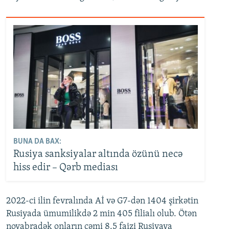
BUNA DA BAX:
Rusiya sanksiyalar altında özünü necə
hiss edir – Qərb mediası
2022-ci ilin fevralında Aİ və G7-dən 1404 şirkətin
Rusiyada ümumilikdə 2 min 405 filialı olub. Ötən
noyabradək onların cəmi 8.5 faizi Rusiyaya