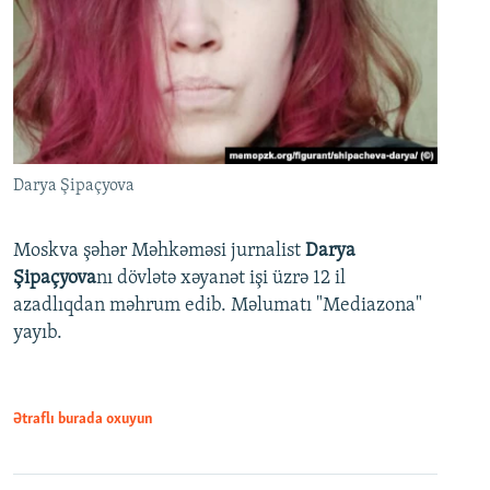
Darya Şipaçyova
Moskva şəhər Məhkəməsi jurnalist
Darya
Şipaçyova
nı dövlətə xəyanət işi üzrə 12 il
azadlıqdan məhrum edib. Məlumatı "Mediazona"
yayıb.
Ətraflı burada oxuyun