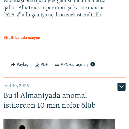
vətəndaşı olan quru yük gəmisi hücuma məruz
qalıb. "Albatros Corporation" şirkətinə məxsus
"ATA-2" adlı gəmiyə üç dron zərbəsi endirilib.
Ətraflı burada oxuyun
Paylaş
PDF
VPN-siz açmaq
İyul 30, 2026
Bu il Almaniyada anomal
istilərdən 10 min nəfər ölüb