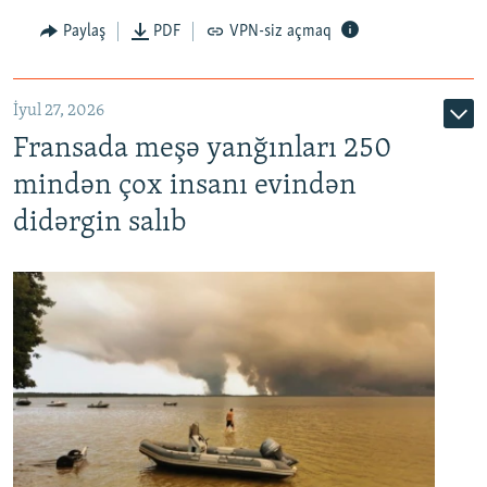
Paylaş
PDF
VPN-siz açmaq
İyul 27, 2026
Fransada meşə yanğınları 250
mindən çox insanı evindən
didərgin salıb