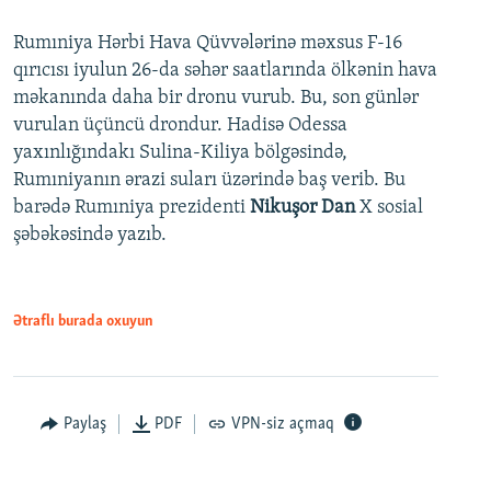
Rumıniya Hərbi Hava Qüvvələrinə məxsus F-16
qırıcısı iyulun 26-da səhər saatlarında ölkənin hava
məkanında daha bir dronu vurub. Bu, son günlər
vurulan üçüncü drondur. Hadisə Odessa
yaxınlığındakı Sulina-Kiliya bölgəsində,
Rumıniyanın ərazi suları üzərində baş verib. Bu
barədə Rumıniya prezidenti
Nikuşor Dan
X sosial
şəbəkəsində yazıb.
Ətraflı burada oxuyun
Paylaş
PDF
VPN-siz açmaq