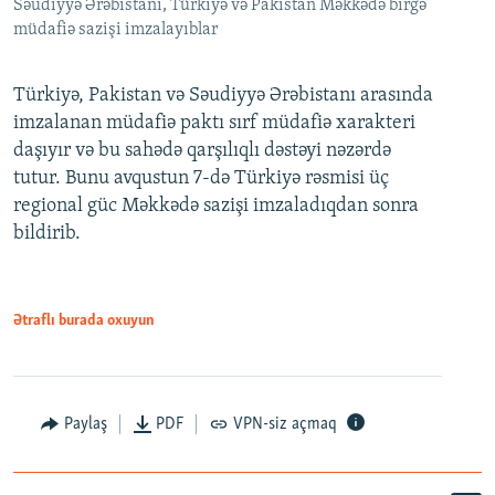
Səudiyyə Ərəbistanı, Türkiyə və Pakistan Məkkədə birgə
müdafiə sazişi imzalayıblar
Türkiyə, Pakistan və Səudiyyə Ərəbistanı arasında
imzalanan müdafiə paktı sırf müdafiə xarakteri
daşıyır və bu sahədə qarşılıqlı dəstəyi nəzərdə
tutur. Bunu avqustun 7-də Türkiyə rəsmisi üç
regional güc Məkkədə sazişi imzaladıqdan sonra
bildirib.
Ətraflı burada oxuyun
Paylaş
PDF
VPN-siz açmaq