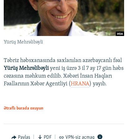
Yürüş Mehrəlibəyli
Təbriz həbsxanasında saxlanılan azərbaycanlı fəal
Yürüş Mehrəlibəyli
yeni iş üzrə 3 il 7 ay 17 gün həbs
cəzasına məhkum edilib. Xəbəri İnsan Haqları
Fəallarının Xəbər Agentliyi (
HRANA
) yayıb.
Ətraflı burada oxuyun
Paylaş
PDF
VPN-siz açmaq