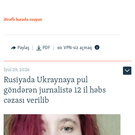
Ətraflı burada oxuyun
Paylaş
PDF
VPN-siz açmaq
İyul 29, 2026
Rusiyada Ukraynaya pul
göndərən jurnalistə 12 il həbs
cəzası verilib