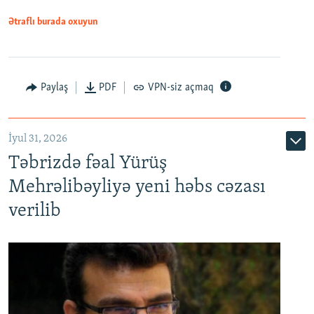
Ətraflı burada oxuyun
Paylaş
PDF
VPN-siz açmaq
İyul 31, 2026
Təbrizdə fəal Yürüş
Mehrəlibəyliyə yeni həbs cəzası
verilib