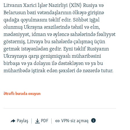
Litvanın Xarici İşlər Nazirliyi (XİN) Rusiya və
Belarusun bəzi vətəndaşlarının ölkəyə girişinə
qadağa qoyulmasını təklif edir. Söhbət işğal
olunmuş Ukrayna ərazilərində təhsil və elm,
mədəniyyət, idman və əyləncə sahələrində fəaliyyət
göstərmiş, Litvaya bu sahələrdə çalışmaq üçün
getmək istəyənlədən gedir. Eyni təklif Rusiyanın
Ukraynaya qarşı genişmiqyaslı müharibəsini
birbaşa və ya dolayısı ilə dəstəkləyən və ya bu
müharibədə iştirak edən şəxsləri də nəzərdə tutur.
Ətraflı burada oxuyun
Paylaş
PDF
VPN-siz açmaq