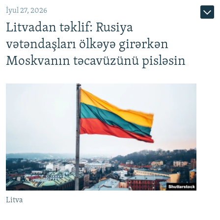
İyul 27, 2026
Litvadan təklif: Rusiya
vətəndaşları ölkəyə girərkən
Moskvanın təcavüzünü pisləsin
Litva