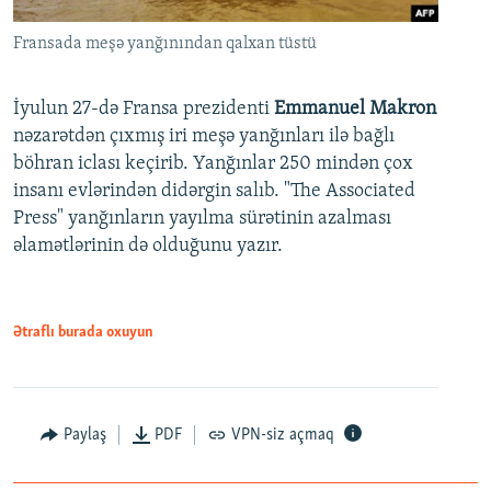
Fransada meşə yanğınından qalxan tüstü
İyulun 27-də Fransa prezidenti
Emmanuel Makron
nəzarətdən çıxmış iri meşə yanğınları ilə bağlı
böhran iclası keçirib. Yanğınlar 250 mindən çox
insanı evlərindən didərgin salıb. "The Associated
Press" yanğınların yayılma sürətinin azalması
əlamətlərinin də olduğunu yazır.
Ətraflı burada oxuyun
Paylaş
PDF
VPN-siz açmaq