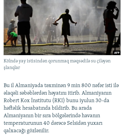
Kölndə yay istisindən qorunmaq məqsədilə su çiləyən
şlanqlar
Bu il Almaniyada təxminən 9 min 800 nəfər isti ilə
əlaqəli səbəblərdən həyatını itirib. Almaniyanın
Robert Kox İnstitutu (RKI) bunu iyulun 30-da
həftəlik hesabatında bildirib. Bu arada
Almaniyanın bir sıra bölgələrində havanın
temperaturunun 40 dərəcə Selsidən yuxarı
qalxacağı gözlənilir.