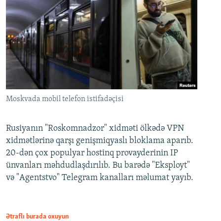
Moskvada mobil telefon istifadəçisi
Rusiyanın "Roskomnadzor" xidməti ölkədə VPN
xidmətlərinə qarşı genişmiqyaslı bloklama aparıb.
20-dən çox populyar hostinq provayderinin IP
ünvanları məhdudlaşdırılıb. Bu barədə "Eksployt"
və "Agentstvo" Telegram kanalları məlumat yayıb.
Ətraflı burada oxuyun