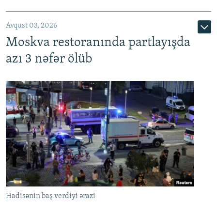
Avqust 03, 2026
Moskva restoranında partlayışda
azı 3 nəfər ölüb
Hadisənin baş verdiyi ərazi