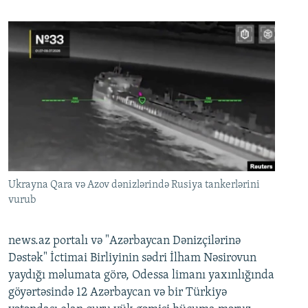
Ukrayna Qara və Azov dənizlərində Rusiya tankerlərini
vurub
news.az portalı və "Azərbaycan Dənizçilərinə
Dəstək" İctimai Birliyinin sədri İlham Nəsirovun
yaydığı məlumata görə, Odessa limanı yaxınlığında
göyərtəsində 12 Azərbaycan və bir Türkiyə