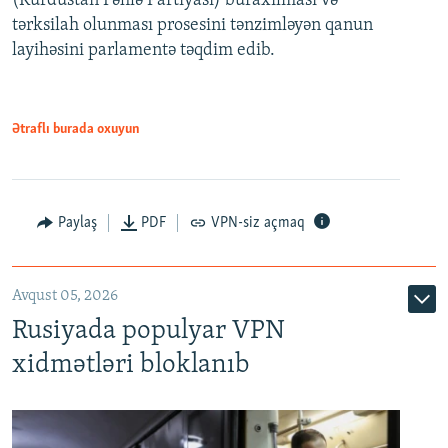
(Kürdüstan Fəhlə Partiyası) buraxılması və
480p
Auto
240p
360p
480p
tərksilah olunması prosesini tənzimləyən qanun
720p
layihəsini parlamentə təqdim edib.
720p
1080p
1080p
Ətraflı burada oxuyun
Paylaş
PDF
VPN-siz açmaq
Avqust 05, 2026
Rusiyada populyar VPN
xidmətləri bloklanıb