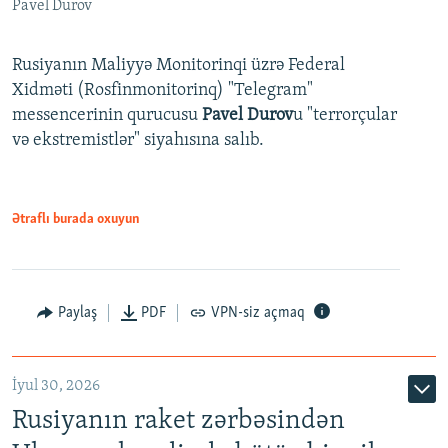
Pavel Durov
Rusiyanın Maliyyə Monitorinqi üzrə Federal
Xidməti (Rosfinmonitorinq) "Telegram"
messencerinin qurucusu
Pavel Durov
u "terrorçular
və ekstremistlər" siyahısına salıb.
Ətraflı burada oxuyun
Paylaş
PDF
VPN-siz açmaq
İyul 30, 2026
Rusiyanın raket zərbəsindən