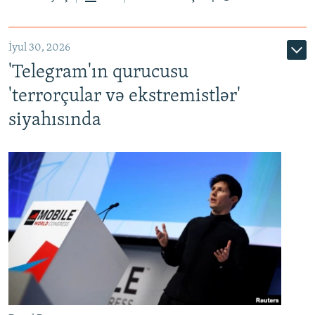
İyul 30, 2026
'Telegram'ın qurucusu
'terrorçular və ekstremistlər'
siyahısında