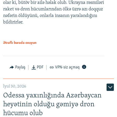
olar ki, bütöv bir ailə həlak olub. Ukrayna rəsmiləri
raket və dron hücumlarından ölkə üzrə azı doqquz
nəfərin öldüyünü, onlarla insanın yaralandığını
bildirirlər.
Ətraflı burada oxuyun
Paylaş
PDF
VPN-siz açmaq
İyul 30, 2026
Odessa yaxınlığında Azərbaycan
heyətinin olduğu gəmiyə dron
hücumu olub