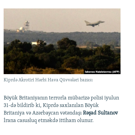
Kiprdə Akrotiri Hərbi Hava Qüvvələri bazası
Böyük Britaniyanın terrorla mübarizə polisi iyulun
31-də bildirib ki, Kiprdə saxlanılan Böyük
Britaniya və Azərbaycan vətəndaşı
Rəşad Sultanov
İrana casusluq etməkdə ittiham olunur.