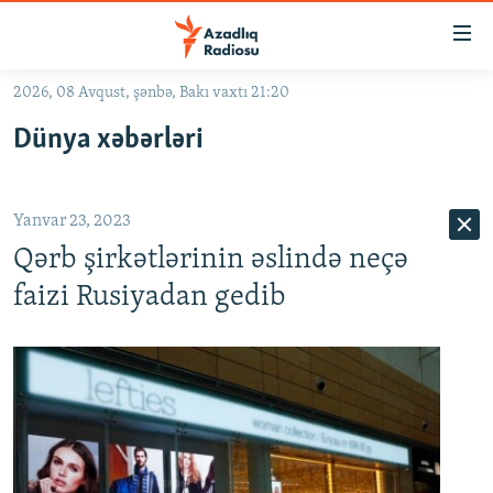
Keçid
linkləri
Əsas
2026, 08 Avqust, şənbə, Bakı vaxtı 21:20
məzmuna
GÜNDƏM
Dünya xəbərləri
qayıt
#İZAHLA
Əsas
KORRUPSIOMETR
naviqasiyaya
Yanvar 23, 2023
qayıt
#ƏSLINDƏ
Axtarışa
Qərb şirkətlərinin əslində neçə
FƏRQƏ BAX
keç
faizi Rusiyadan gedib
QANUNI DOĞRU
ARAŞDIRMA
MULTIMEDIA
RADIO ARXIV
VIDEO
HAQQIMIZDA
FOTOQALEREYA
OXU ZALI