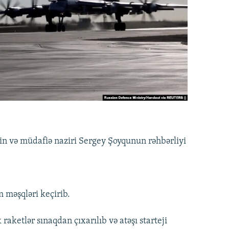
in və müdafiə naziri Sergey Şoyqunun rəhbərliyi
m məşqləri keçirib.
raketlər sınaqdan çıxarılıb və atəşı starteji