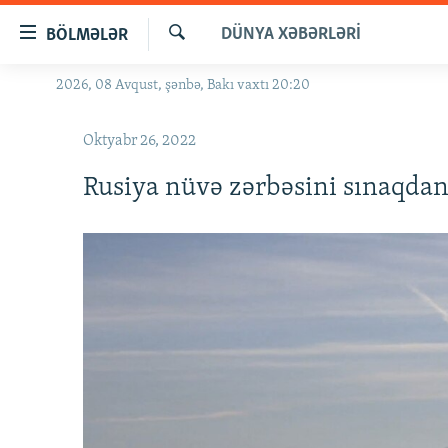
Keçid
DÜNYA XƏBƏRLƏRI
BÖLMƏLƏR
linkləri
Axtar
Əsas
2026, 08 Avqust, şənbə, Bakı vaxtı 20:20
GÜNDƏM
məzmuna
#İZAHLA
qayıt
Oktyabr 26, 2022
Əsas
KORRUPSIOMETR
naviqasiyaya
Rusiya nüvə zərbəsini sınaqdan
#ƏSLINDƏ
qayıt
Axtarışa
FƏRQƏ BAX
keç
QANUNI DOĞRU
ARAŞDIRMA
MULTIMEDIA
RADIO ARXIV
VIDEO
HAQQIMIZDA
FOTOQALEREYA
OXU ZALI