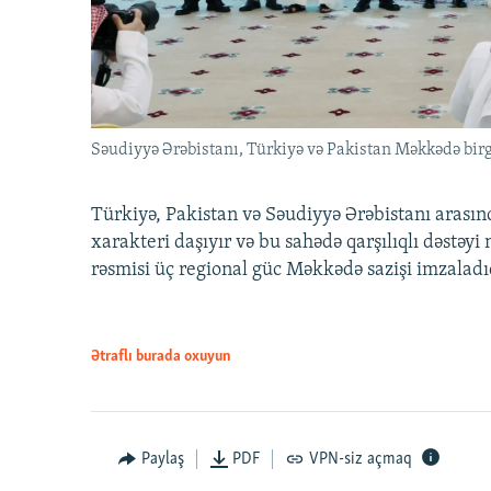
Səudiyyə Ərəbistanı, Türkiyə və Pakistan Məkkədə birg
Türkiyə, Pakistan və Səudiyyə Ərəbistanı arası
xarakteri daşıyır və bu sahədə qarşılıqlı dəstəy
rəsmisi üç regional güc Məkkədə sazişi imzaladı
Ətraflı burada oxuyun
Paylaş
PDF
VPN-siz açmaq