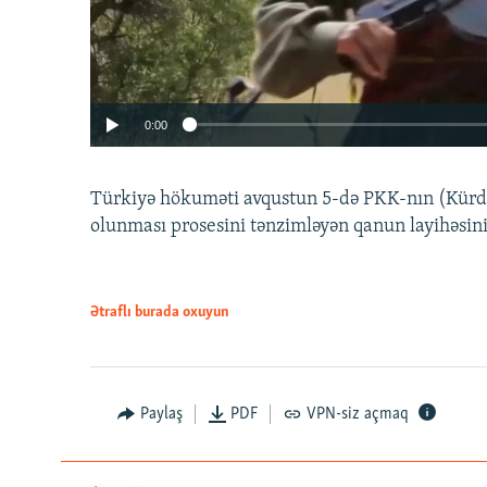
0:00
Türkiyə hökuməti avqustun 5-də PKK-nın (Kürdüs
olunması prosesini tənzimləyən qanun layihəsin
Ətraflı burada oxuyun
Auto
240p
720p
Paylaş
PDF
VPN-siz açmaq