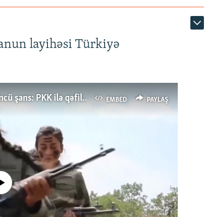
anun layihəsi Türkiyə
Türkiyənin dönüş nöqtəsi, ya Ərdoğana üçüncü şans: PKK ilə qəfil barışıq nə deməkdir?
EMBED
PAYLAŞ
currently available