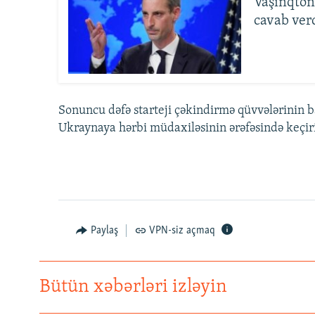
Vaşinqton
cavab ver
Sonuncu dəfə starteji çəkindirmə qüvvələrinin bal
Ukraynaya hərbi müdaxiləsinin ərəfəsində keçiri
Paylaş
VPN-siz açmaq
Bütün xəbərləri izləyin