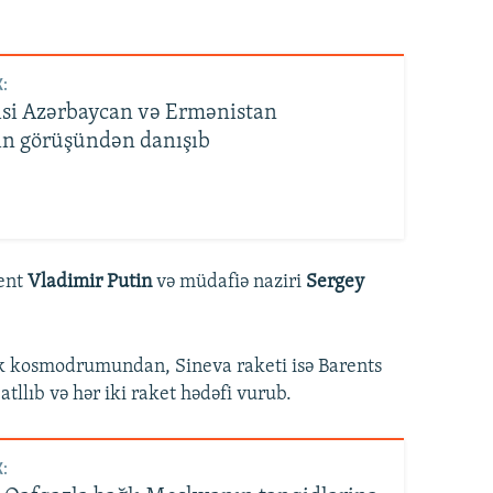
:
si Azərbaycan və Ermənistan
nin görüşündən danışıb
dent
Vladimir Putin
və müdafiə naziri
Sergey
setsk kosmodrumundan, Sineva raketi isə Barents
tllıb və hər iki raket hədəfi vurub.
: