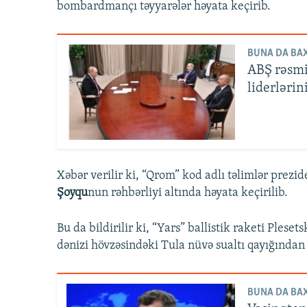
bombardmançı təyyarələr həyata keçirib.
BUNA DA BAX
ABŞ rəsmi
liderləri
Xəbər verilir ki, “Qrom” kod adlı təlimlər prezi
Şoyqu
nun rəhbərliyi altında həyata keçirilib.
Bu da bildirilir ki, “Yars” ballistik raketi Ple
dənizi hövzəsindəki Tula nüvə sualtı qayığından a
BUNA DA BAX