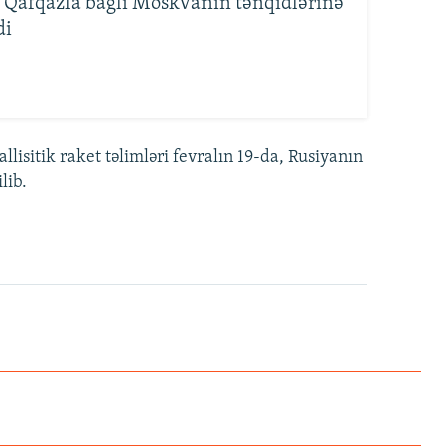
 Qafqazla bağlı Moskvanın tənqidlərinə
di
lisitik raket təlimləri fevralın 19-da, Rusiyanın
lib.