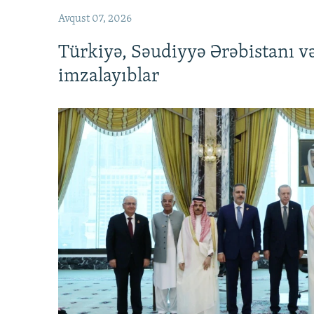
Avqust 07, 2026
Türkiyə, Səudiyyə Ərəbistanı v
imzalayıblar