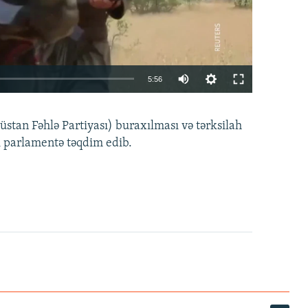
Auto
5:56
240p
EMBED
PAYLAŞ
tan Fəhlə Partiyası) buraxılması və tərksilah
360p
i parlamentə təqdim edib.
480p
720p
1080p
360p
480p
1080p