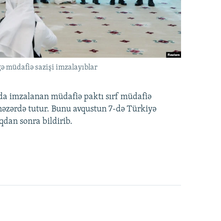
ə müdafiə sazişi imzalayıblar
nda imzalanan müdafiə paktı sırf müdafiə
i nəzərdə tutur. Bunu avqustun 7-də Türkiyə
qdan sonra bildirib.