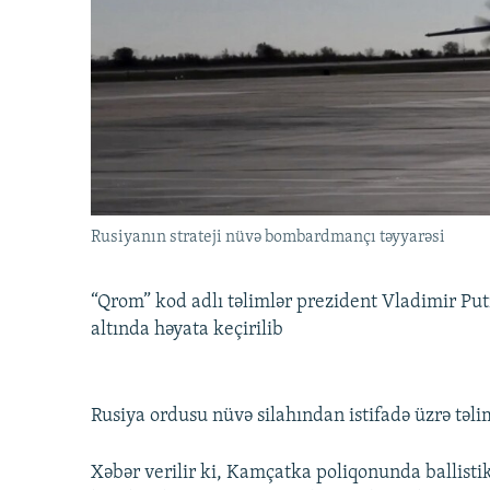
İNFOQRAFIKA
AZƏRBAYCAN ƏDƏBIYYATI KITABXANASI
MISSIYAMIZ
KARIKATURA
İSLAM VƏ DEMOKRATIYA
PEŞƏ ETIKASI VƏ JURNALISTIKA
STANDARTLARIMIZ
İZ - MƏDƏNIYYƏT PROQRAMI
MATERIALLARIMIZDAN ISTIFADƏ
AZADLIQRADIOSU MOBIL TELEFONUNUZDA
BIZIMLƏ ƏLAQƏ
XƏBƏR BÜLLETENLƏRIMIZ
Rusiyanın strateji nüvə bombardmançı təyyarəsi
“Qrom” kod adlı təlimlər prezident Vladimir Put
altında həyata keçirilib
Rusiya ordusu nüvə silahından istifadə üzrə təli
Xəbər verilir ki, Kamçatka poliqonunda ballistik 