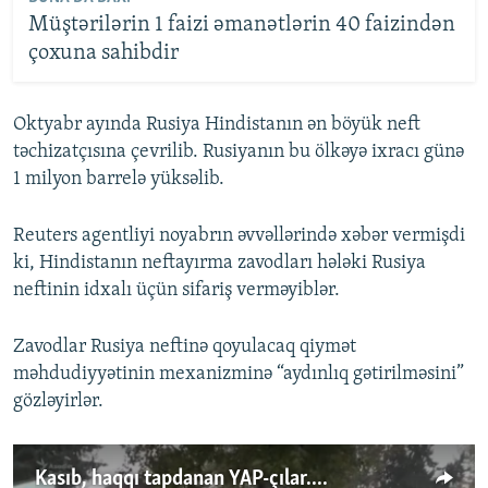
Müştərilərin 1 faizi əmanətlərin 40 faizindən
çoxuna sahibdir
Oktyabr ayında Rusiya Hindistanın ən böyük neft
təchizatçısına çevrilib. Rusiyanın bu ölkəyə ixracı günə
1 milyon barrelə yüksəlib.
Reuters agentliyi noyabrın əvvəllərində xəbər vermişdi
ki, Hindistanın neftayırma zavodları hələki Rusiya
neftinin idxalı üçün sifariş verməyiblər.
Zavodlar Rusiya neftinə qoyulacaq qiymət
məhdudiyyətinin mexanizminə “aydınlıq gətirilməsini”
gözləyirlər.
Kasıb, haqqı tapdanan YAP-çılar....