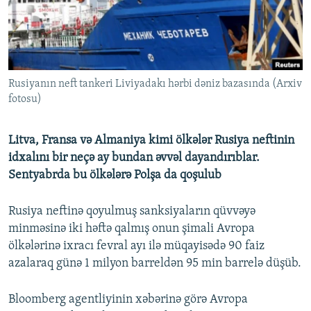
İNFOQRAFIKA
AZƏRBAYCAN ƏDƏBIYYATI KITABXANASI
MISSIYAMIZ
BIZI IZLƏ
KARIKATURA
İSLAM VƏ DEMOKRATIYA
PEŞƏ ETIKASI VƏ JURNALISTIKA STANDARTLARIMIZ
İZ - MƏDƏNIYYƏT PROQRAMI
MATERIALLARIMIZDAN ISTIFADƏ
Rusiyanın neft tankeri Liviyadakı hərbi dəniz bazasında (Arxiv
AZADLIQRADIOSU MOBIL TELEFONUNUZDA
RFE/RL-in bütün saytları
fotosu)
BIZIMLƏ ƏLAQƏ
XƏBƏR BÜLLETENLƏRIMIZ
Litva, Fransa və Almaniya kimi ölkələr Rusiya neftinin
idxalını bir neçə ay bundan əvvəl dayandırıblar.
Sentyabrda bu ölkələrə Polşa da qoşulub
Rusiya neftinə qoyulmuş sanksiyaların qüvvəyə
minməsinə iki həftə qalmış onun şimali Avropa
ölkələrinə ixracı fevral ayı ilə müqayisədə 90 faiz
azalaraq günə 1 milyon barreldən 95 min barrelə düşüb.
Bloomberg agentliyinin xəbərinə görə Avropa