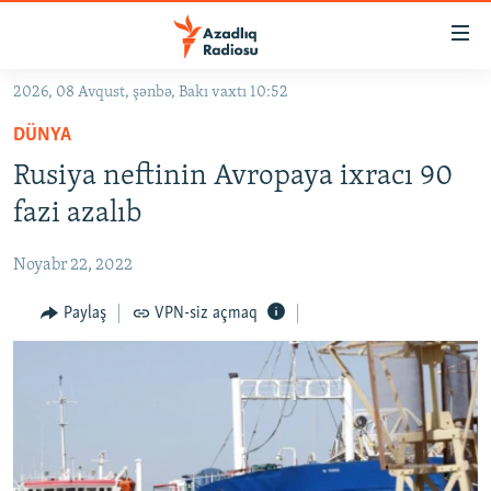
Keçid
linkləri
Əsas
2026, 08 Avqust, şənbə, Bakı vaxtı 10:52
məzmuna
GÜNDƏM
DÜNYA
qayıt
#İZAHLA
Əsas
Rusiya neftinin Avropaya ixracı 90
KORRUPSIOMETR
naviqasiyaya
fazi azalıb
qayıt
#ƏSLINDƏ
Axtarışa
Noyabr 22, 2022
FƏRQƏ BAX
keç
QANUNI DOĞRU
Paylaş
VPN-siz açmaq
ARAŞDIRMA
MULTIMEDIA
RADIO ARXIV
VIDEO
HAQQIMIZDA
FOTOQALEREYA
OXU ZALI