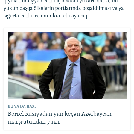
qiyməti müəyyən edilmiş həddən yuxarı olarsa, bu
yükün başqa ölkələrin portlarında boşaldılması və ya
sığorta edilməsi mümkün olmayacaq.
BUNA DA BAX:
Borrel Rusiyadan yan keçən Azərbaycan
marşrutundan yazır