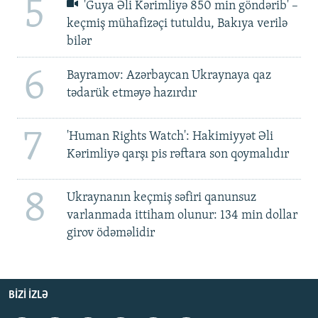
5
'Guya Əli Kərimliyə 850 min göndərib' –
keçmiş mühafizəçi tutuldu, Bakıya verilə
bilər
6
Bayramov: Azərbaycan Ukraynaya qaz
tədarük etməyə hazırdır
7
'Human Rights Watch': Hakimiyyət Əli
Kərimliyə qarşı pis rəftara son qoymalıdır
8
Ukraynanın keçmiş səfiri qanunsuz
varlanmada ittiham olunur: 134 min dollar
girov ödəməlidir
BIZI IZLƏ