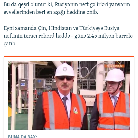
Bu da qeyd olunur ki, Rusiyanın neft gəlirləri yanvarın
əvvəllərindən bəri ən aşağı həddinə enib.
Eyni zamanda Çin, Hindistan və Türkiyəyə Rusiya
neftinin ixracı rekord həddə - günə 2.45 milyon barrelə
çatıb.
BUNA DA BAX: