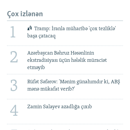
Çox izlənən
1
Tramp: İranla müharibə 'çox tezliklə'
başa çatacaq
2
Azərbaycan Bəhruz Həsənlinin
ekstradisiyası üçün hələlik müraciət
etməyib
3
Rüfət Səfərov: 'Mənim günahımdır ki, ABŞ
mənə mükafat verib?'
4
Zamin Salayev azadlığa çıxıb