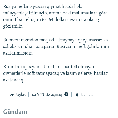
Rusiya neftinə yuxarı qiymət həddi hələ
müəyyənləşdirilməyib, amma bəzi məlumatlara görə
onun 1 barrel üçün 63-64 dollar civarında olacağı
gözlənilir.
Bu mexanizmdən məqsəd Ukraynaya qarşı əsassız və
səbəbsiz müharibə aparan Rusiyanın neft gəlirlərinin
azaldılmasıdır.
Kreml artıq bəyan edib ki, ona sərfəli olmayan
qiymətlərlə neft satmayacaq və lazım gələrsə, hasilatı
azaldacaq.
Paylaş
VPN-siz açmaq
Bizi izlə
Gündəm