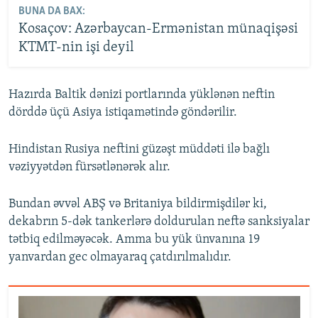
BUNA DA BAX:
Kosaçov: Azərbaycan-Ermənistan münaqişəsi
KTMT-nin işi deyil
Hazırda Baltik dənizi portlarında yüklənən neftin
dörddə üçü Asiya istiqamətində göndərilir.
Hindistan Rusiya neftini güzəşt müddəti ilə bağlı
vəziyyətdən fürsətlənərək alır.
Bundan əvvəl ABŞ və Britaniya bildirmişdilər ki,
dekabrın 5-dək tankerlərə doldurulan neftə sanksiyalar
tətbiq edilməyəcək. Amma bu yük ünvanına 19
yanvardan gec olmayaraq çatdırılmalıdır.