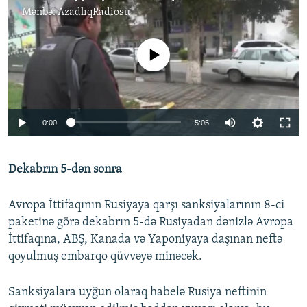
Mənbə:
AzadlıqRadiosu
No media source currently available
Auto
0:00
5:05
240p
Dekabrın 5-dən sonra
360p
Auto
240p
360p
480p
480p
Avropa İttifaqının Rusiyaya qarşı sanksiyalarının 8-ci
720p
paketinə görə dekabrın 5-də Rusiyadan dənizlə Avropa
720p
1080p
İttifaqına, ABŞ, Kanada və Yaponiyaya daşınan neftə
1080p
qoyulmuş embarqo qüvvəyə minəcək.
Sanksiyalara uyğun olaraq habelə Rusiya neftinin