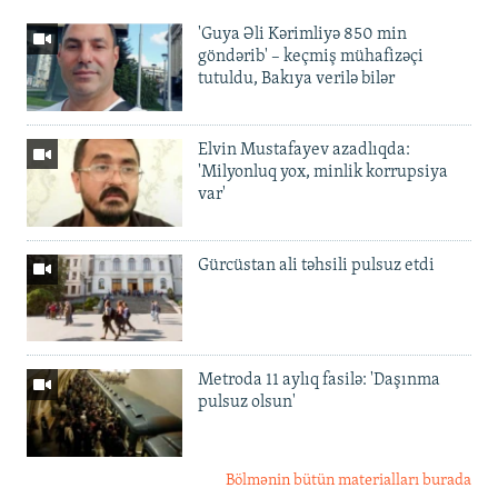
'Guya Əli Kərimliyə 850 min
göndərib' – keçmiş mühafizəçi
tutuldu, Bakıya verilə bilər
Elvin Mustafayev azadlıqda:
'Milyonluq yox, minlik korrupsiya
var'
Gürcüstan ali təhsili pulsuz etdi
Metroda 11 aylıq fasilə: 'Daşınma
pulsuz olsun'
Bölmənin bütün materialları burada