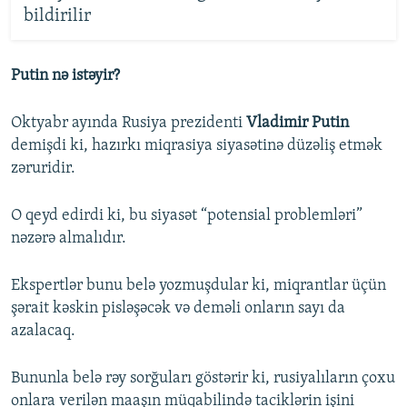
bildirilir
Putin nə istəyir?
Oktyabr ayında Rusiya prezidenti
Vladimir Putin
demişdi ki, hazırkı miqrasiya siyasətinə düzəliş etmək
zəruridir.
O qeyd edirdi ki, bu siyasət “potensial problemləri”
nəzərə almalıdır.
Ekspertlər bunu belə yozmuşdular ki, miqrantlar üçün
şərait kəskin pisləşəcək və deməli onların sayı da
azalacaq.
Bununla belə rəy sorğuları göstərir ki, rusiyalıların çoxu
onlara verilən maaşın müqabilində taciklərin işini