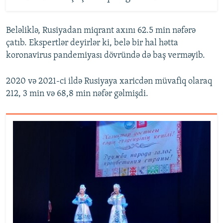
Beləliklə, Rusiyadan miqrant axını 62.5 min nəfərə
çatıb. Ekspertlər deyirlər ki, belə bir hal hətta
koronavirus pandemiyası dövründə də baş verməyib.
2020 və 2021-ci ildə Rusiyaya xaricdən müvafiq olaraq
212, 3 min və 68,8 min nəfər gəlmişdi.