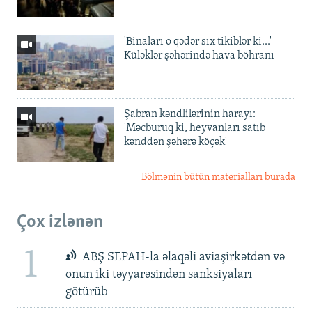
'Binaları o qədər sıx tikiblər ki...' —
Küləklər şəhərində hava böhranı
Şabran kəndlilərinin harayı:
'Məcburuq ki, heyvanları satıb
kənddən şəhərə köçək'
Bölmənin bütün materialları burada
Çox izlənən
1
ABŞ SEPAH-la əlaqəli aviaşirkətdən və
onun iki təyyarəsindən sanksiyaları
götürüb