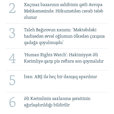
2
Xaçmaz bazarının sahibinin qətli Avropa
Məhkəməsində: Hökumətdən cavab tələb
olunur
3
Taleh Bağırovun xanımı: 'Məktəbdəki
hadisədən əvvəl oğlumun ölkədən çıxışına
qadağa qoyulmuşdu'
4
'Human Rights Watch': Hakimiyyət Əli
Kərimliyə qarşı pis rəftara son qoymalıdır
5
İran: ABŞ ilə heç bir danışıq aparılmır
6
Əli Kərimlinin saxlanma şəraitinin
ağırlaşdırıldığı bildirilir