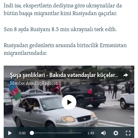
İndi isə, ekspertlərin dediyinə görə ukraynalılar da
bütün başqa miqrantlar kimi Rusiyadan qaçırlar.
Son 8 ayda Rusiyanı 8.5 min ukraynalı tərk edib.
Rusiyadan gedənlərin arasında birincilik Ermənistan
miqrantlarındadır.
Şuşa şənlikləri - Bakıda vətəndaşlar küçələrə axışdı (2020)
Mənbə:
AzadlıqRadiosu
No media source currently available
Auto
0:00
1:49