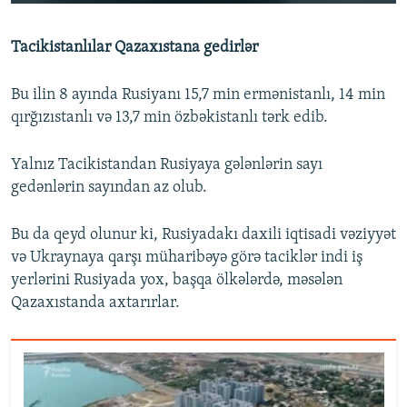
240p
Tacikistanlılar Qazaxıstana gedirlər
360p
Auto
240p
360p
480p
480p
Bu ilin 8 ayında Rusiyanı 15,7 min ermənistanlı, 14 min
720p
qırğızıstanlı və 13,7 min özbəkistanlı tərk edib.
720p
1080p
1080p
Yalnız Tacikistandan Rusiyaya gələnlərin sayı
gedənlərin sayından az olub.
Bu da qeyd olunur ki, Rusiyadakı daxili iqtisadi vəziyyət
və Ukraynaya qarşı müharibəyə görə taciklər indi iş
yerlərini Rusiyada yox, başqa ölkələrdə, məsələn
Qazaxıstanda axtarırlar.