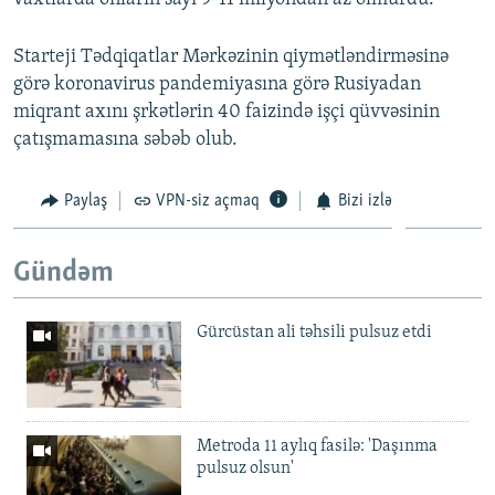
Starteji Tədqiqatlar Mərkəzinin qiymətləndirməsinə
görə koronavirus pandemiyasına görə Rusiyadan
miqrant axını şrkətlərin 40 faizində işçi qüvvəsinin
çatışmamasına səbəb olub.
Paylaş
VPN-siz açmaq
Bizi izlə
Gündəm
Gürcüstan ali təhsili pulsuz etdi
Metroda 11 aylıq fasilə: 'Daşınma
pulsuz olsun'