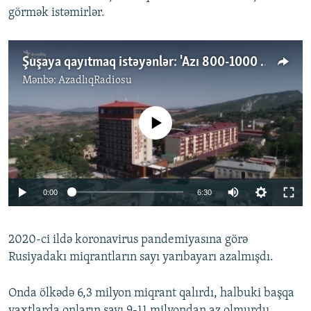
görmək istəmirlər.
Şuşaya qayıtmaq istəyənlər: 'Azı 800-1000 manatlıq iş olmalıdır'
Mənbə:
AzadlıqRadiosu
No media source currently available
0:00
6:30
2020-ci ildə koronavirus pandemiyasına görə
Rusiyadakı miqrantların sayı yarıbayarı azalmışdı.
Onda ölkədə 6,3 milyon miqrant qalırdı, halbuki başqa
vaxtlarda onların sayı 9-11 milyondan az olmurdu.