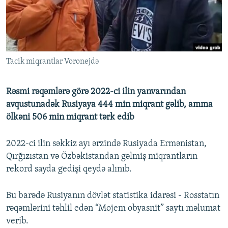
İNFOQRAFIKA
AZƏRBAYCAN ƏDƏBIYYATI KITABXANASI
MISSIYAMIZ
BIZI IZLƏ
KARIKATURA
İSLAM VƏ DEMOKRATIYA
PEŞƏ ETIKASI VƏ JURNALISTIKA STANDARTLARIMIZ
İZ - MƏDƏNIYYƏT PROQRAMI
MATERIALLARIMIZDAN ISTIFADƏ
Tacik miqrantlar Voronejdə
AZADLIQRADIOSU MOBIL TELEFONUNUZDA
RFE/RL-in bütün saytları
BIZIMLƏ ƏLAQƏ
Rəsmi rəqəmlərə görə 2022-ci ilin yanvarından
XƏBƏR BÜLLETENLƏRIMIZ
avqustunadək Rusiyaya 444 min miqrant gəlib, amma
ölkəni 506 min miqrant tərk edib
2022-ci ilin səkkiz ayı ərzində Rusiyada Ermənistan,
Qırğızıstan və Özbəkistandan gəlmiş miqrantların
rekord sayda gedişi qeydə alınıb.
Bu barədə Rusiyanın dövlət statistika idarəsi - Rosstatın
rəqəmlərini təhlil edən “Mojem obyasnit” saytı məlumat
verib.