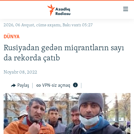
Keçid
linkləri
Əsas
2026, 06 Avqust, cümə axşamı, Bakı vaxtı 05:27
məzmuna
GÜNDƏM
DÜNYA
qayıt
#İZAHLA
Əsas
Rusiyadan gedən miqrantların sayı
KORRUPSIOMETR
naviqasiyaya
da rekorda çatıb
qayıt
#ƏSLINDƏ
Axtarışa
Noyabr 08, 2022
FƏRQƏ BAX
keç
QANUNI DOĞRU
Paylaş
VPN-siz açmaq
ARAŞDIRMA
MULTIMEDIA
RADIO ARXIV
VIDEO
HAQQIMIZDA
FOTOQALEREYA
OXU ZALI