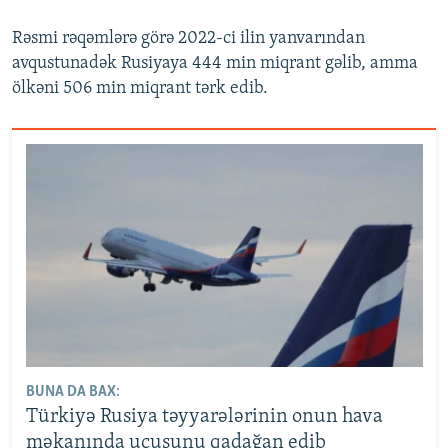
Rəsmi rəqəmlərə görə 2022-ci ilin yanvarından
avqustunadək Rusiyaya 444 min miqrant gəlib, amma
ölkəni 506 min miqrant tərk edib.
BUNA DA BAX:
Türkiyə Rusiya təyyarələrinin onun hava
məkanında uçuşunu qadağan edib