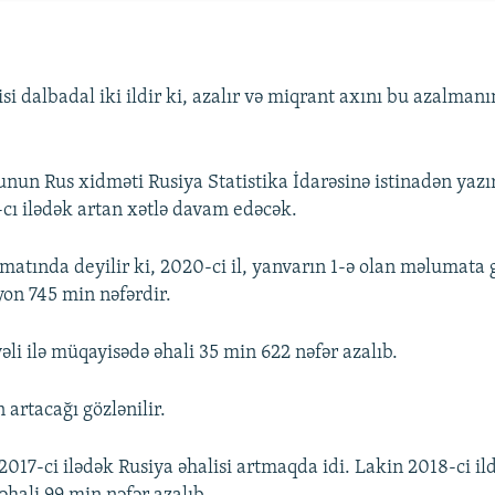
si dalbadal iki ildir ki, azalır və miqrant axını bu azalmanın
nun Rus xidməti Rusiya Statistika İdarəsinə istinadən yazır 
cı ilədək artan xətlə davam edəcək.
matında deyilir ki, 2020-ci il, yanvarın 1-ə olan məlumata 
yon 745 min nəfərdir.
vəli ilə müqayisədə əhali 35 min 622 nəfər azalıb.
 artacağı gözlənilir.
017-ci ilədək Rusiya əhalisi artmaqda idi. Lakin 2018-ci ild