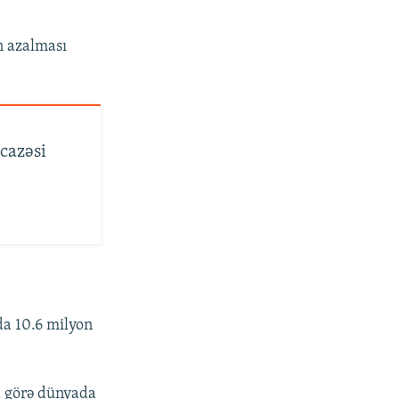
ın azalması
cazəsi
da 10.6 milyon
na görə dünyada