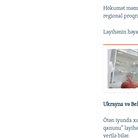
Hökumət məmurl
regional proqr
Layihənin həya
Ukrayna və Be
Ötən iyunda xə
qanunu” layihə
verilə bilər.