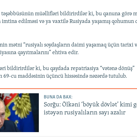
 təşəbbüsünün müəllifləri bildirirdilər ki, bu qanuna görə 
n imtina edilməsi və ya vaxtilə Rusiyada yaşamış qohumu
nin mətni “rusiyalı soydaşların daimi yaşamaq üçün tarixi v
iyasına qayıtmalarını” ehtiva edir.
əri bildirirdilər ki, bu qaydada repatriasiya “vətənə dönüş”
n 69-cu maddəsinin üçüncü hissəsində nəzərdə tutulub.
BUNA DA BAX:
Sorğu: Ölkəni ‘böyük dövlət’ kimi
istəyən rusiyalıların sayı azalır