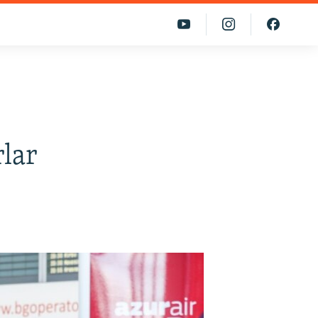
’
rlar