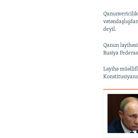
Qanunvericilik
vətəndaşlıqda
deyil.
Qanun layihəsi
Rusiya Federas
Layihə müəllifl
Konstitusiyanı