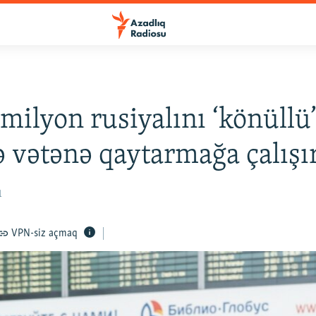
milyon rusiyalını ‘könüllü
ə vətənə qaytarmağa çalışı
1
VPN-siz açmaq