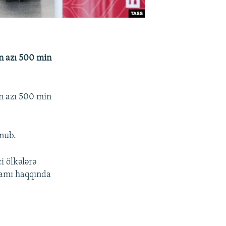
ən azı 500 min
ən azı 500 min
unub.
i ölkələrə
ramı haqqında