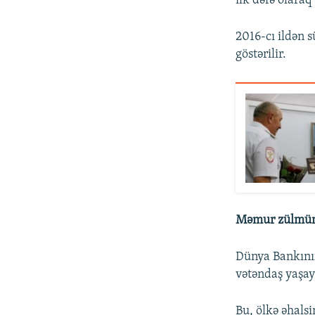
ilk dəfə olaraq
2016-cı ildən s
göstərilir.
Məmur zülmün
Dünya Bankının
vətəndaş yaşay
Bu, ölkə əhals