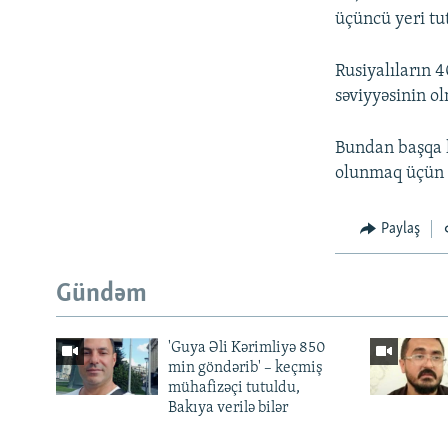
üçüncü yeri tu
Rusiyalıların 
səviyyəsinin ol
Bundan başqa 
olunmaq üçün 
Paylaş
Gündəm
'Guya Əli Kərimliyə 850
min göndərib' – keçmiş
mühafizəçi tutuldu,
Bakıya verilə bilər