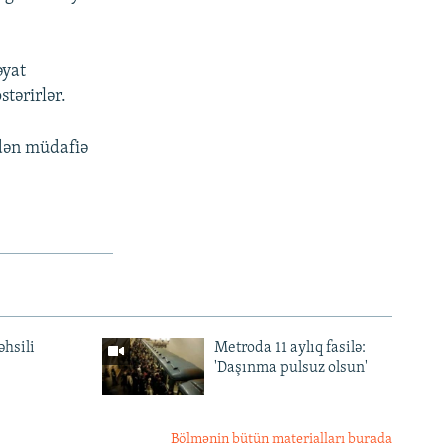
əyat
stərirlər.
dən müdafiə
əhsili
Metroda 11 aylıq fasilə:
'Daşınma pulsuz olsun'
Bölmənin bütün materialları burada