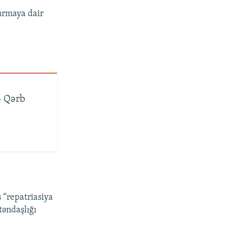
ırmaya dair
– Qərb
 “repatriasiya
təndaşlığı