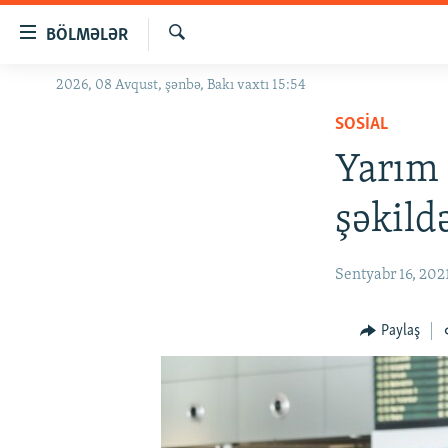
Keçid
BÖLMƏLƏR
linkləri
Axtar
Əsas
2026, 08 Avqust, şənbə, Bakı vaxtı 15:54
GÜNDƏM
məzmuna
SOSIAL
#İZAHLA
qayıt
Əsas
Yarım 
KORRUPSIOMETR
naviqasiyaya
#ƏSLINDƏ
qayıt
şəkild
Axtarışa
FƏRQƏ BAX
keç
QANUNI DOĞRU
Sentyabr 16, 202
ARAŞDIRMA
Paylaş
MULTIMEDIA
RADIO ARXIV
VIDEO
HAQQIMIZDA
FOTOQALEREYA
OXU ZALI