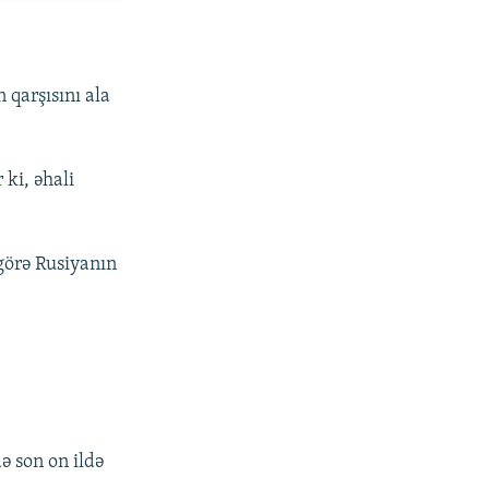
 qarşısını ala
ki, əhali
görə Rusiyanın
ə son on ildə