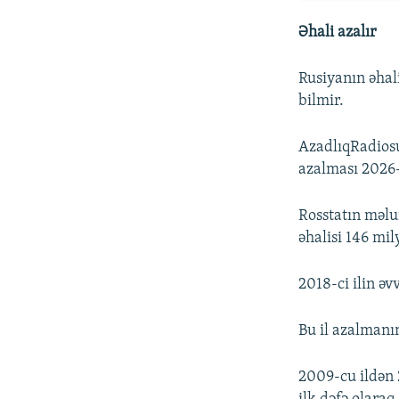
Əhali azalır
Rusiyanın əhali
bilmir.
AzadlıqRadiosu
azalması 2026-
Rosstatın məlu
əhalisi 146 mil
2018-ci ilin əv
Bu il azalmanın
2009-cu ildən 2