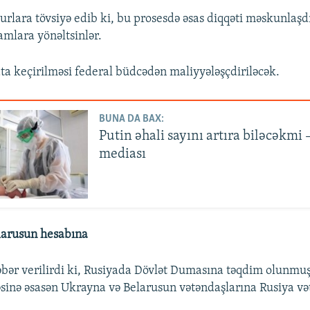
ara tövsiyə edib ki, bu prosesdə əsas diqqəti məskunlaşd
amlara yönəltsinlər.
ta keçirilməsi federal büdcədən maliyyələşçdiriləcək.
BUNA DA BAX:
Putin əhali sayını artıra biləcəkmi 
mediası
larusun hesabına
bər verilirdi ki, Rusiyada Dövlət Dumasına təqdim olunmuş
sinə əsasən Ukrayna və Belarusun vətəndaşlarına Rusiya və