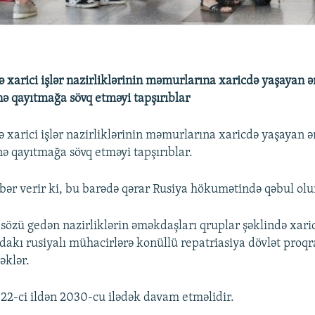
və xarici işlər nazirliklərinin məmurlarına xaricdə yaşayan 
nə qayıtmağa sövq etməyi tapşırıblar
və xarici işlər nazirliklərinin məmurlarına xaricdə yaşayan 
nə qayıtmağa sövq etməyi tapşırıblar.
əbər verir ki, bu barədə qərar Rusiya hökumətində qəbul ol
 sözü gedən nazirliklərin əməkdaşları qruplar şəklində xaric
dakı rusiyalı mühacirlərə konüllü repatriasiya dövlət proq
əklər.
2-ci ildən 2030-cu ilədək davam etməlidir.