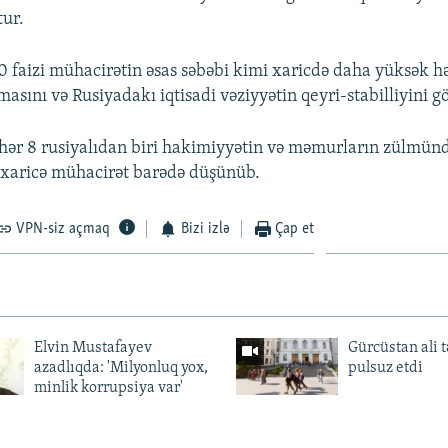
tur.
40 faizi mühacirətin əsas səbəbi kimi xaricdə daha yüksək h
masını və Rusiyadakı iqtisadi vəziyyətin qeyri-stabilliyini gö
hər 8 rusiyalıdan biri hakimiyyətin və məmurların zülmün
xaricə mühacirət barədə düşünüb.
VPN-siz açmaq
Bizi izlə
Çap et
Elvin Mustafayev
Gürcüstan ali t
azadlıqda: 'Milyonluq yox,
pulsuz etdi
minlik korrupsiya var'