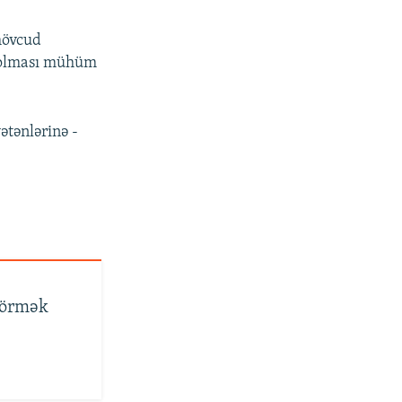
mövcud
n olması mühüm
ətənlərinə -
 görmək