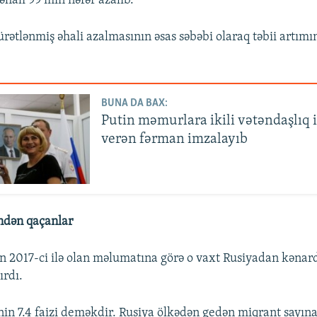
 əhali 99 min nəfər azalıb.
ürətlənmiş əhali azalmasının əsas səbəbi olaraq təbii artım
BUNA DA BAX:
Putin məmurlara ikili vətəndaşlıq i
verən fərman imzalayıb
dən qaçanlar
 2017-ci ilə olan məlumatına görə o vaxt Rusiyadan kənar
ırdı.
inin 7.4 faizi deməkdir. Rusiya ölkədən gedən miqrant sayı