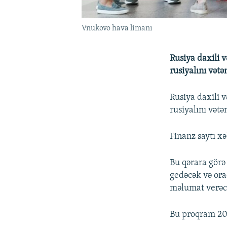
Vnukovo hava limanı
Rusiya daxili 
rusiyalını vətə
Rusiya daxili 
rusiyalını vətə
Finanz saytı x
Bu qərara görə
gedəcək və ora
məlumat verəc
Bu proqram 202