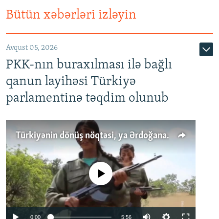
Bütün xəbərləri izləyin
Avqust 05, 2026
PKK-nın buraxılması ilə bağlı
qanun layihəsi Türkiyə
parlamentinə təqdim olunub
Türkiyənin dönüş nöqtəsi, ya Ərdoğana üçüncü şans: PKK ilə qəfil barışıq nə deməkdir?
No media source currently available
Auto
0:00
5:56