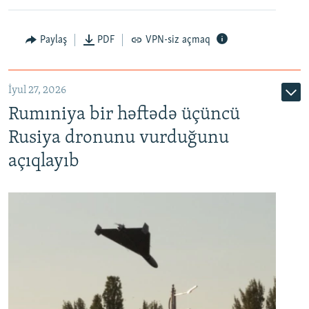
Paylaş
PDF
VPN-siz açmaq
İyul 27, 2026
Rumıniya bir həftədə üçüncü
Rusiya dronunu vurduğunu
açıqlayıb