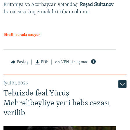
Britaniya və Azərbaycan vətəndaşı
Rəşad Sultanov
İrana casusluq etməkdə ittiham olunur.
Ətraflı burada oxuyun
Paylaş
PDF
VPN-siz açmaq
İyul 31, 2026
Təbrizdə fəal Yürüş
Mehrəlibəyliyə yeni həbs cəzası
verilib