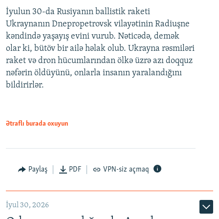
İyulun 30-da Rusiyanın ballistik raketi
Ukraynanın Dnepropetrovsk vilayətinin Radiuşne
kəndində yaşayış evini vurub. Nəticədə, demək
olar ki, bütöv bir ailə həlak olub. Ukrayna rəsmiləri
raket və dron hücumlarından ölkə üzrə azı doqquz
nəfərin öldüyünü, onlarla insanın yaralandığını
bildirirlər.
Ətraflı burada oxuyun
Paylaş
PDF
VPN-siz açmaq
İyul 30, 2026