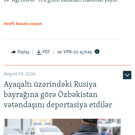
və "Agentstvo" Telegram kanalları məlumat yayıb.
Ətraflı burada oxuyun
Paylaş
PDF
VPN-siz açmaq
Avqust 03, 2026
Ayaqaltı üzərindəki Rusiya
bayrağına görə Özbəkistan
vətəndaşını deportasiya etdilər