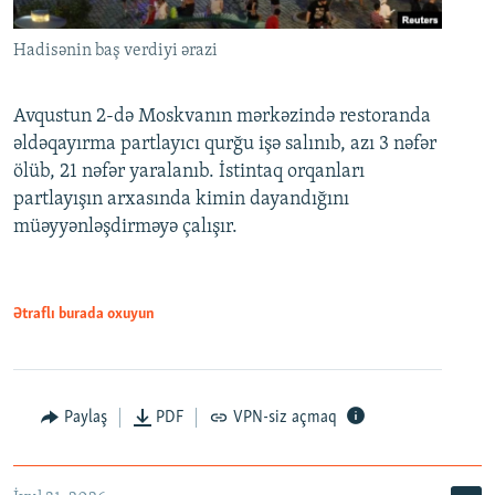
Hadisənin baş verdiyi ərazi
Avqustun 2-də Moskvanın mərkəzində restoranda
əldəqayırma partlayıcı qurğu işə salınıb, azı 3 nəfər
ölüb, 21 nəfər yaralanıb. İstintaq orqanları
partlayışın arxasında kimin dayandığını
müəyyənləşdirməyə çalışır.
Ətraflı burada oxuyun
Paylaş
PDF
VPN-siz açmaq