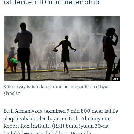
istilərdən 10 min nəfər ölüb
Kölndə yay istisindən qorunmaq məqsədilə su çiləyən
şlanqlar
Bu il Almaniyada təxminən 9 min 800 nəfər isti ilə
əlaqəli səbəblərdən həyatını itirib. Almaniyanın
Robert Kox İnstitutu (RKI) bunu iyulun 30-da
həftəlik hesabatında bildirib. Bu arada