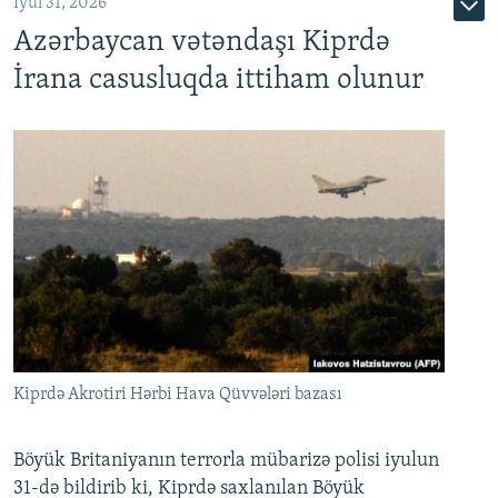
İyul 31, 2026
Azərbaycan vətəndaşı Kiprdə
İrana casusluqda ittiham olunur
Kiprdə Akrotiri Hərbi Hava Qüvvələri bazası
Böyük Britaniyanın terrorla mübarizə polisi iyulun
31-də bildirib ki, Kiprdə saxlanılan Böyük