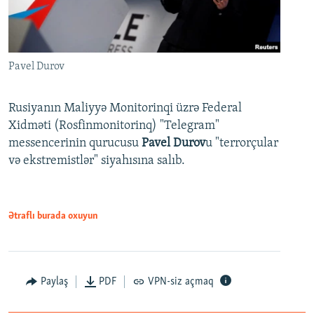
Pavel Durov
Rusiyanın Maliyyə Monitorinqi üzrə Federal
Xidməti (Rosfinmonitorinq) "Telegram"
messencerinin qurucusu
Pavel Durov
u "terrorçular
və ekstremistlər" siyahısına salıb.
Ətraflı burada oxuyun
Paylaş
PDF
VPN-siz açmaq