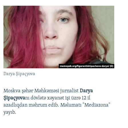
Darya Şipaçyova
Moskva şəhər Məhkəməsi jurnalist
Darya
Şipaçyova
nı dövlətə xəyanət işi üzrə 12 il
azadlıqdan məhrum edib. Məlumatı "Mediazona"
yayıb.