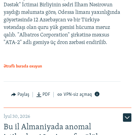
Dəstək" İctimai Birliyinin sədri İlham Nəsirovun
yaydığı məlumata görə, Odessa limanı yaxınlığında
göyərtəsində 12 Azərbaycan və bir Türkiyə
vətəndaşı olan quru yük gəmisi hücuma məruz
qalıb. "Albatros Corporation" şirkətinə məxsus
"ATA-2" adlı gəmiyə üç dron zərbəsi endirilib.
Ətraflı burada oxuyun
Paylaş
PDF
VPN-siz açmaq
İyul 30, 2026
Bu il Almaniyada anomal