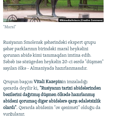
İNFOQRAFIKA
AZƏRBAYCAN ƏDƏBIYYATI KITABXANASI
MISSIYAMIZ
BIZI IZLƏ
KARIKATURA
İSLAM VƏ DEMOKRATIYA
PEŞƏ ETIKASI VƏ JURNALISTIKA STANDARTLARIMIZ
İZ - MƏDƏNIYYƏT PROQRAMI
MATERIALLARIMIZDAN ISTIFADƏ
"Maral"
AZADLIQRADIOSU MOBIL TELEFONUNUZDA
RFE/RL-in bütün saytları
BIZIMLƏ ƏLAQƏ
Rusiyanın Smolensk şəhərindəki ekspert qrupu
şəhər parklarının birindəki maral heykəlini
XƏBƏR BÜLLETENLƏRIMIZ
qorunan abidə kimi tanımaqdan imtina edib.
Səbəb isə sözügedən heykəlin 20-ci əsrdə "düşmən"
sayılan ölkə - Almaniyada hazırlanmasıdır.
Qrupun başçısı
Vitali Kazepin
in imzaladığı
qərarda deyilir ki,
"Rusiyanın tarixi abidələrindən
bəzilərini dağıtmış düşmən ölkədə hazırlanmış
abidəni qorumaq digər abidələrə qarşı ədalətsizlik
olardı"
. Qərarda abidənin "ov qəniməti" olduğu da
vurğulanır.