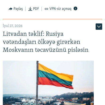
Paylaş
PDF
VPN-siz açmaq
İyul 27, 2026
Litvadan təklif: Rusiya
vətəndaşları ölkəyə girərkən
Moskvanın təcavüzünü pisləsin