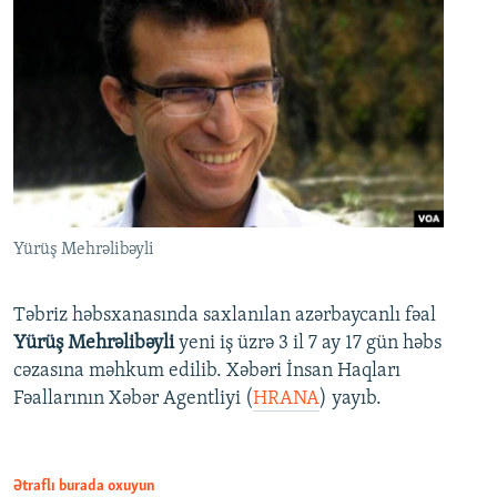
Yürüş Mehrəlibəyli
Təbriz həbsxanasında saxlanılan azərbaycanlı fəal
Yürüş Mehrəlibəyli
yeni iş üzrə 3 il 7 ay 17 gün həbs
cəzasına məhkum edilib. Xəbəri İnsan Haqları
Fəallarının Xəbər Agentliyi (
HRANA
) yayıb.
Ətraflı burada oxuyun