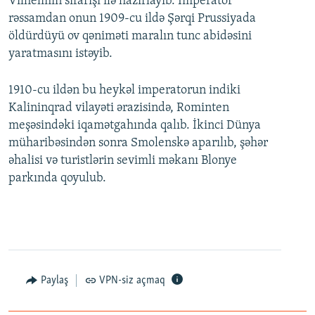
Vilhelmin sifarişi ilə hazırlayıb. İmperator
rəssamdan onun 1909-cu ildə Şərqi Prussiyada
öldürdüyü ov qəniməti maralın tunc abidəsini
yaratmasını istəyib.
1910-cu ildən bu heykəl imperatorun indiki
Kalininqrad vilayəti ərazisində, Rominten
meşəsindəki iqamətgahında qalıb. İkinci Dünya
müharibəsindən sonra Smolenskə aparılıb, şəhər
əhalisi və turistlərin sevimli məkanı Blonye
parkında qoyulub.
Paylaş
VPN-siz açmaq