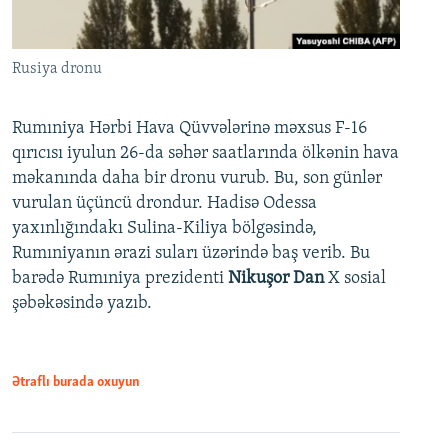
Rusiya dronu
Rumıniya Hərbi Hava Qüvvələrinə məxsus F-16
qırıcısı iyulun 26-da səhər saatlarında ölkənin hava
məkanında daha bir dronu vurub. Bu, son günlər
vurulan üçüncü drondur. Hadisə Odessa
yaxınlığındakı Sulina-Kiliya bölgəsində,
Rumıniyanın ərazi suları üzərində baş verib. Bu
barədə Rumıniya prezidenti
Nikuşor Dan
X sosial
şəbəkəsində yazıb.
Ətraflı burada oxuyun