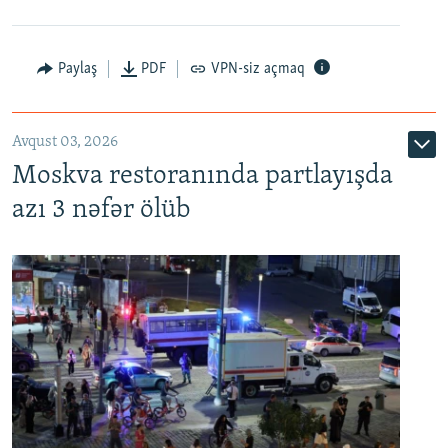
Paylaş
PDF
VPN-siz açmaq
Avqust 03, 2026
Moskva restoranında partlayışda
azı 3 nəfər ölüb