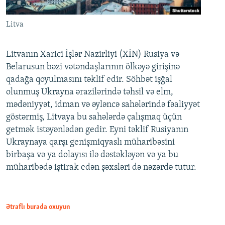
Litva
Litvanın Xarici İşlər Nazirliyi (XİN) Rusiya və
Belarusun bəzi vətəndaşlarının ölkəyə girişinə
qadağa qoyulmasını təklif edir. Söhbət işğal
olunmuş Ukrayna ərazilərində təhsil və elm,
mədəniyyət, idman və əyləncə sahələrində fəaliyyət
göstərmiş, Litvaya bu sahələrdə çalışmaq üçün
getmək istəyənlədən gedir. Eyni təklif Rusiyanın
Ukraynaya qarşı genişmiqyaslı müharibəsini
birbaşa və ya dolayısı ilə dəstəkləyən və ya bu
müharibədə iştirak edən şəxsləri də nəzərdə tutur.
Ətraflı burada oxuyun