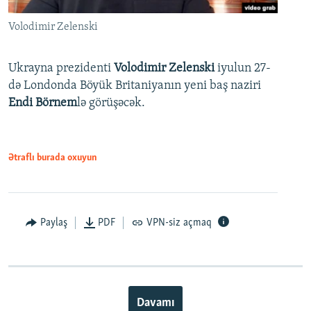
Volodimir Zelenski
Ukrayna prezidenti
Volodimir Zelenski
iyulun 27-
də Londonda Böyük Britaniyanın yeni baş naziri
Endi Börnem
lə görüşəcək.
Ətraflı burada oxuyun
Paylaş
PDF
VPN-siz açmaq
Davamı