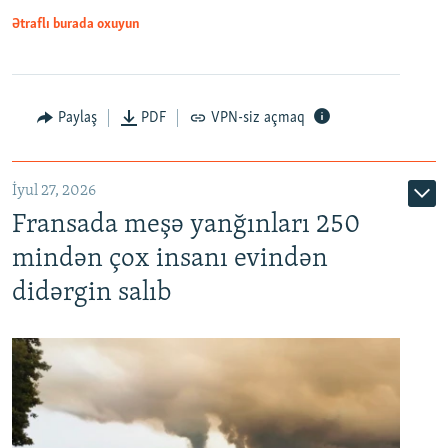
Ətraflı burada oxuyun
Paylaş
PDF
VPN-siz açmaq
İyul 27, 2026
Fransada meşə yanğınları 250
mindən çox insanı evindən
didərgin salıb