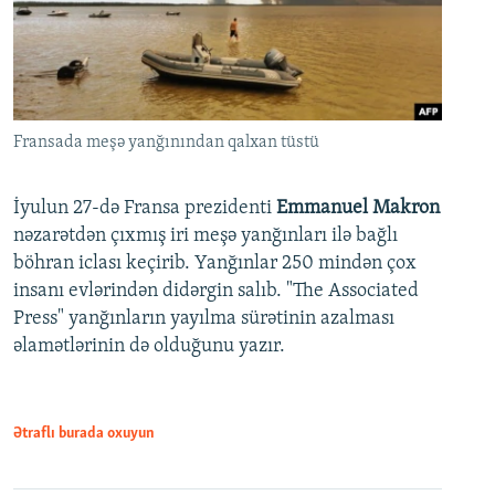
Fransada meşə yanğınından qalxan tüstü
İyulun 27-də Fransa prezidenti
Emmanuel Makron
nəzarətdən çıxmış iri meşə yanğınları ilə bağlı
böhran iclası keçirib. Yanğınlar 250 mindən çox
insanı evlərindən didərgin salıb. "The Associated
Press" yanğınların yayılma sürətinin azalması
əlamətlərinin də olduğunu yazır.
Ətraflı burada oxuyun