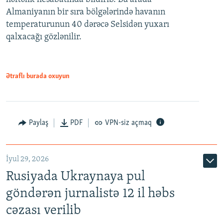
Almaniyanın bir sıra bölgələrində havanın
temperaturunun 40 dərəcə Selsidən yuxarı
qalxacağı gözlənilir.
Ətraflı burada oxuyun
Paylaş
PDF
VPN-siz açmaq
İyul 29, 2026
Rusiyada Ukraynaya pul
göndərən jurnalistə 12 il həbs
cəzası verilib