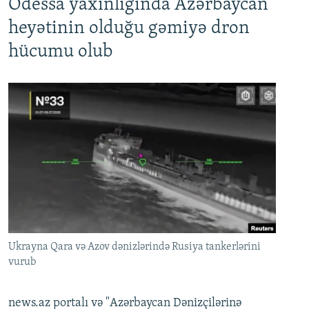
Odessa yaxınlığında Azərbaycan
heyətinin olduğu gəmiyə dron
hücumu olub
Ukrayna Qara və Azov dənizlərində Rusiya tankerlərini
vurub
news.az portalı və "Azərbaycan Dənizçilərinə