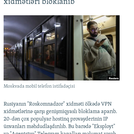
xidmətləri bloklanıb
Moskvada mobil telefon istifadəçisi
Rusiyanın "Roskomnadzor" xidməti ölkədə VPN
xidmətlərinə qarşı genişmiqyaslı bloklama aparıb.
20-dən çox populyar hostinq provayderinin IP
ünvanları məhdudlaşdırılıb. Bu barədə "Eksployt"