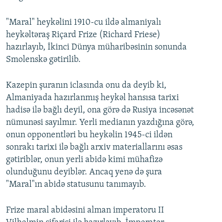
"Maral" heykəlini 1910-cu ildə almaniyalı
heykəltəraş Riçard Frize (Richard Friese)
hazırlayıb, İkinci Dünya müharibəsinin sonunda
Smolenskə gətirilib.
Kazepin şuranın iclasında onu da deyib ki,
Almaniyada hazırlanmış heykəl hansısa tarixi
hadisə ilə bağlı deyil, ona görə də Rusiya incəsənət
nümunəsi sayılmır. Yerli medianın yazdığına görə,
onun opponentləri bu heykəlin 1945-ci ildən
sonrakı tarixi ilə bağlı arxiv materiallarını əsas
gətiriblər, onun yerli abidə kimi mühafizə
olunduğunu deyiblər. Ancaq yenə də şura
"Maral"ın abidə statusunu tanımayıb.
Frize maral abidəsini alman imperatoru II