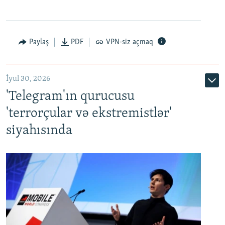
Paylaş
PDF
VPN-siz açmaq
İyul 30, 2026
'Telegram'ın qurucusu
'terrorçular və ekstremistlər'
siyahısında