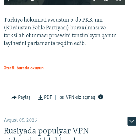
240p
Türkiyə hökuməti avqustun 5-də PKK-nın
360p
(Kürdüstan Fəhlə Partiyası) buraxılması və
480p
Auto
240p
360p
480p
tərksilah olunması prosesini tənzimləyən qanun
720p
layihəsini parlamentə təqdim edib.
720p
1080p
1080p
Ətraflı burada oxuyun
Paylaş
PDF
VPN-siz açmaq
Avqust 05, 2026
Rusiyada populyar VPN