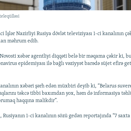
eleqülləsi
i İşlər Nazirliyi Rusiya dövlət televiziyası 1-ci kanalının ç
dan məhrum edib.
Novosti xəbər agentliyi diqqəti belə bir məqama çəkir ki, b
navirus epidemiyası ilə bağlı vəziyyət barədə süjet efirə g
kanalının xəbəri şərh edən müxbiri deyib ki, “Belarus suver
aşlarını təkcə tibbi baxımdan yox, həm də informasiya təhlü
rumaq haqqına malikdir”.
i, Rusiyanın 1-ci kanalının sözü gedən reportajında “7 saxt