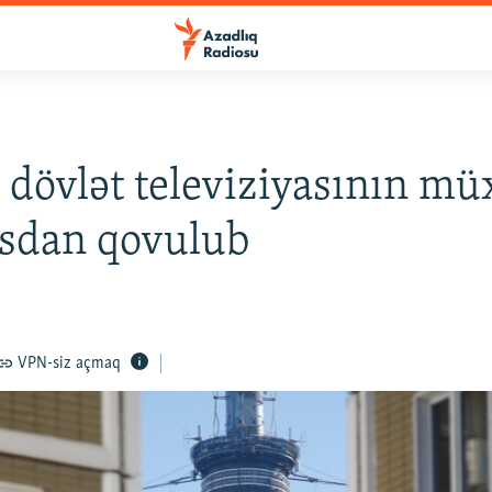
 dövlət televiziyasının mü
usdan qovulub
VPN-siz açmaq