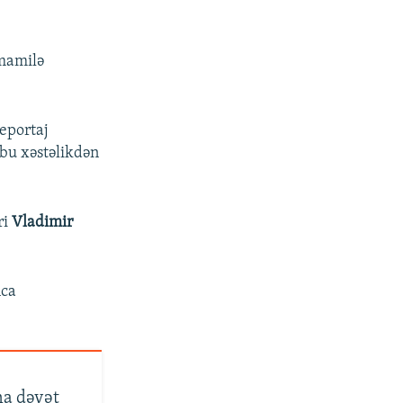
amamilə
eportaj
bu xəstəlikdən
ri
Vladimir
nca
na dəvət