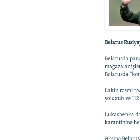
Belarus Rusiya
Belarusda pand
mağazalar işl
Belarusda “kor
Lakin rəsmi r
yoluxub və 112 
Lukashenka dəf
karantininə he
Əksinə Belaru