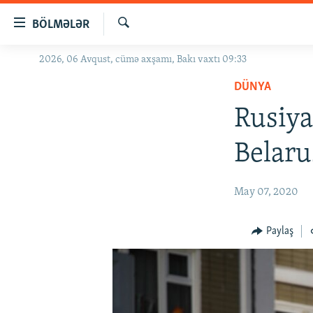
Keçid
BÖLMƏLƏR
linkləri
Axtar
Əsas
2026, 06 Avqust, cümə axşamı, Bakı vaxtı 09:33
GÜNDƏM
məzmuna
DÜNYA
#İZAHLA
qayıt
Əsas
Rusiya
KORRUPSIOMETR
naviqasiyaya
#ƏSLINDƏ
qayıt
Belar
Axtarışa
FƏRQƏ BAX
keç
QANUNI DOĞRU
May 07, 2020
ARAŞDIRMA
Paylaş
MULTIMEDIA
RADIO ARXIV
VIDEO
HAQQIMIZDA
FOTOQALEREYA
OXU ZALI