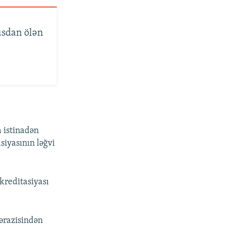
usdan ölən
a istinadən
siyasının ləğvi
kreditasiyası
 ərazisindən