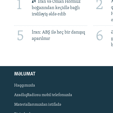
1
2
X
İran və Oman Hörmüz
boğazından keçidlə bağlı
irəliləyiş əldə edib
5
6
İran: ABŞ ilə heç bir danışıq
Ə
aparılmır
ş
b
MƏLUMAT
Haqqımızda
AzadlıqRadiosu mobil telefonuzda
Materiallarımızdan istifadə
BIZI IZLƏ