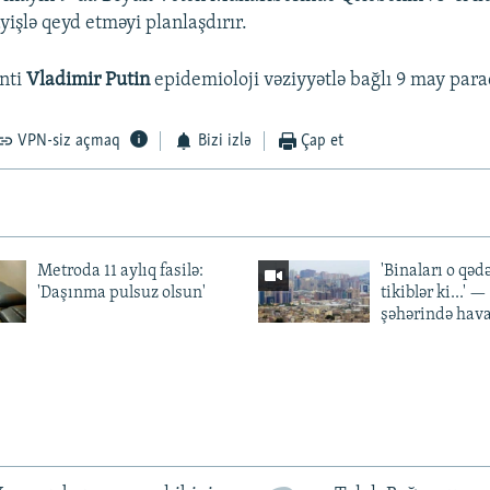
işlə qeyd etməyi planlaşdırır.
nti
Vladimir Putin
epidemioloji vəziyyətlə bağlı 9 may parad
VPN-siz açmaq
Bizi izlə
Çap et
Metroda 11 aylıq fasilə:
'Binaları o qədə
'Daşınma pulsuz olsun'
tikiblər ki...' 
şəhərində hav