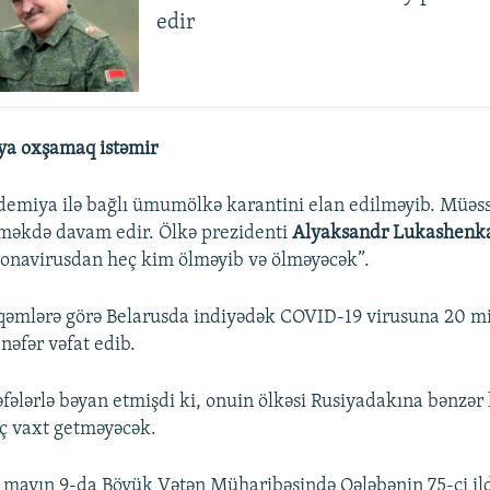
edir
ya oxşamaq istəmir
emiya ilə bağlı ümumölkə karantini elan edilməyib. Müəss
əməkdə davam edir. Ölkə prezidenti
Alyaksandr Lukashenk
onavirusdan heç kim ölməyib və ölməyəcək”.
əqəmlərə görə Belarusda indiyədək COVID-19 virusuna 20 m
nəfər vəfat edib.
ələrlə bəyan etmişdi ki, onuin ölkəsi Rusiyadakına bənzər
ç vaxt getməyəcək.
s mayın 9-da Böyük Vətən Müharibəsində Qələbənin 75-ci 