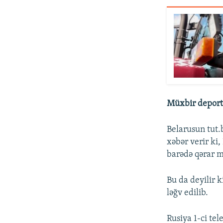
Müxbir deporta
Belarusun tut.b
xəbər verir ki
barədə qərar m
Bu da deyilir 
ləğv edilib.
Rusiya 1-ci tel