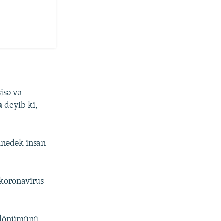
isə və
a
deyib ki,
inədək insan
 koronavirus
ildönümünü