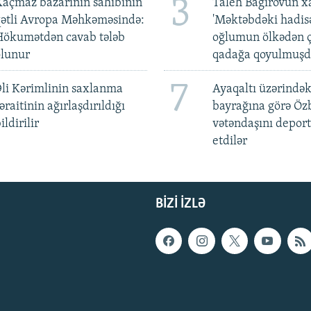
3
açmaz bazarının sahibinin
Taleh Bağırovun x
qətli Avropa Məhkəməsində:
'Məktəbdəki hadis
Hökumətdən cavab tələb
oğlumun ölkədən ç
olunur
qadağa qoyulmuşd
7
li Kərimlinin saxlanma
Ayaqaltı üzərindək
əraitinin ağırlaşdırıldığı
bayrağına görə Öz
ildirilir
vətəndaşını deport
etdilər
BIZI IZLƏ