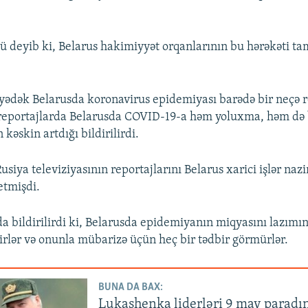
ü deyib ki, Belarus hakimiyyət orqanlarının bu hərəkəti t
yədək Belarusda koronavirus epidemiyası barədə bir neçə r
 reportajlarda Belarusda COVID-19-a həm yoluxma, həm də 
 kəskin artdığı bildirilirdi.
siya televiziyasının reportajlarını Belarus xarici işlər nazi
etmişdi.
da bildirilirdi ki, Belarusda epidemiyanın miqyasını lazımı
rlər və onunla mübarizə üçün heç bir tədbir görmürlər.
BUNA DA BAX:
Lukashenka liderləri 9 may paradı