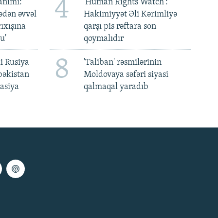
4
anımı:
'Human Rights Watch':
ədən əvvəl
Hakimiyyət Əli Kərimliyə
ıxışına
qarşı pis rəftara son
u'
qoymalıdır
8
i Rusiya
'Taliban' rəsmilərinin
bəkistan
Moldovaya səfəri siyasi
asiya
qalmaqal yaradıb