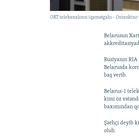
ORT telekanalının iqamətgahı - Ostankino t
Belarusun Xaric
akkreditasiya
Rusiyanın RIA 
Belarusda koro
baş verib.
Belarus-1 tele
kimi öz vətənd
baxımından qo
Şərhçi deyib k
olub.