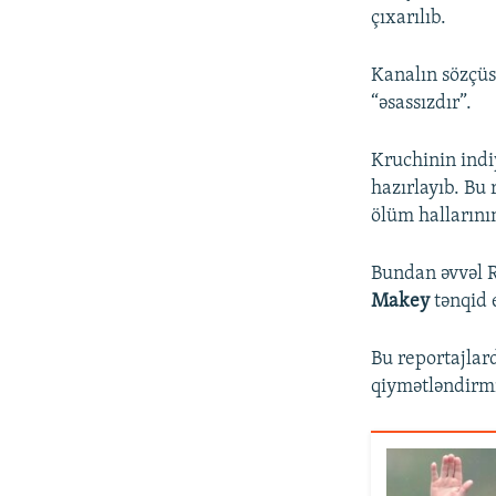
çıxarılıb.
Kanalın sözçüs
“əsassızdır”.
Kruchinin indi
hazırlayıb. Bu
ölüm hallarının
Bundan əvvəl Ru
Makey
tənqid 
Bu reportajlar
qiymətləndirmi