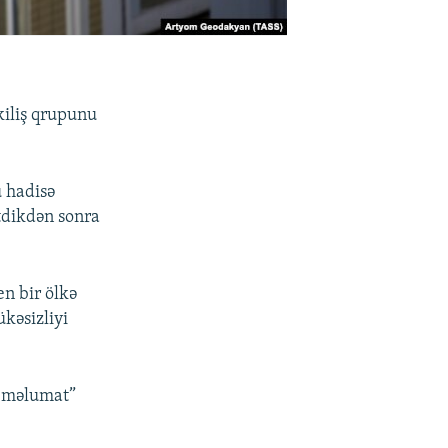
əkiliş qrupunu
u hadisə
etdikdən sonra
en bir ölkə
kəsizliyi
a məlumat”