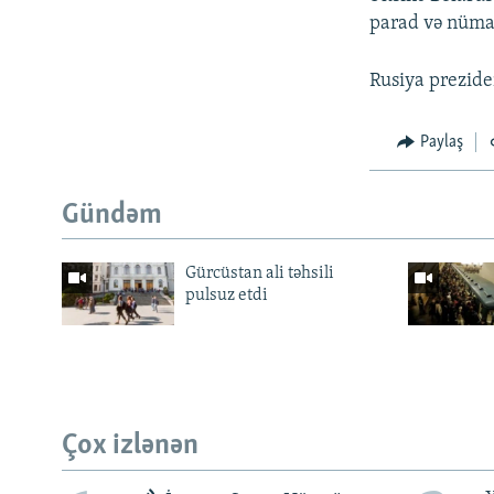
parad və nümay
Rusiya prezide
Paylaş
Gündəm
Gürcüstan ali təhsili
pulsuz etdi
Çox izlənən