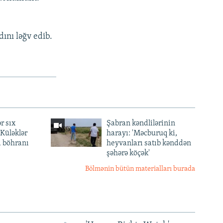
ını ləğv edib.
r sıx
Şabran kəndlilərinin
— Küləklər
harayı: 'Məcburuq ki,
a böhranı
heyvanları satıb kənddən
şəhərə köçək'
Bölmənin bütün materialları burada