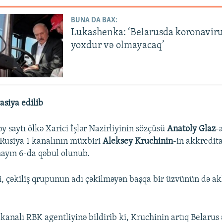
BUNA DA BAX:
Lukashenka: ‘Belarusda koronavir
yoxdur və olmayacaq’
siya edilib
y saytı ölkə Xarici İşlər Nazirliyinin sözçüsü
Anatoly Glaz
-
, Rusiya 1 kanalının müxbiri
Aleksey Kruchinin
-in akkredita
ayın 6-da qəbul olunub.
ki, çəkiliş qrupunun adı çəkilməyən başqa bir üzvünün də ak
ekanalı RBK agentliyinə bildirib ki, Kruchinin artıq Belarus