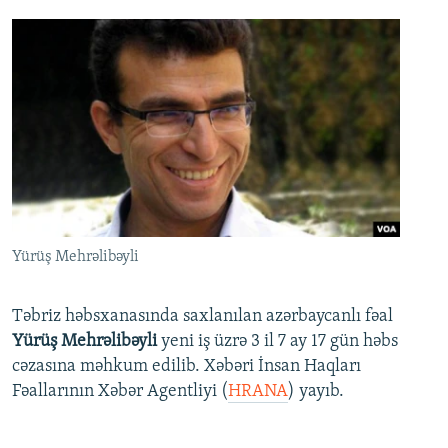
Yürüş Mehrəlibəyli
Təbriz həbsxanasında saxlanılan azərbaycanlı fəal
Yürüş Mehrəlibəyli
yeni iş üzrə 3 il 7 ay 17 gün həbs
cəzasına məhkum edilib. Xəbəri İnsan Haqları
Fəallarının Xəbər Agentliyi (
HRANA
) yayıb.