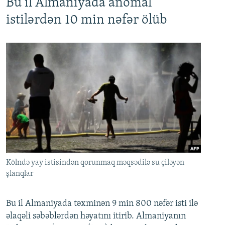
Bu il Almaniyada anomal
istilərdən 10 min nəfər ölüb
Kölndə yay istisindən qorunmaq məqsədilə su çiləyən
şlanqlar
Bu il Almaniyada təxminən 9 min 800 nəfər isti ilə
əlaqəli səbəblərdən həyatını itirib. Almaniyanın