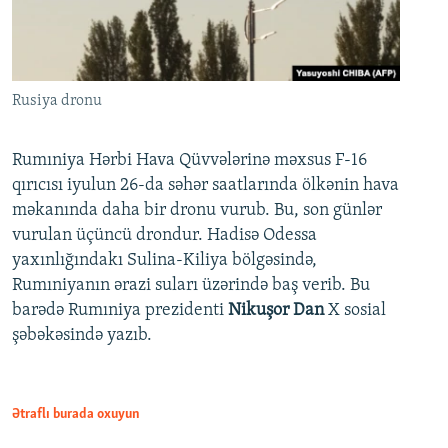
Rusiya dronu
Rumıniya Hərbi Hava Qüvvələrinə məxsus F-16
qırıcısı iyulun 26-da səhər saatlarında ölkənin hava
məkanında daha bir dronu vurub. Bu, son günlər
vurulan üçüncü drondur. Hadisə Odessa
yaxınlığındakı Sulina-Kiliya bölgəsində,
Rumıniyanın ərazi suları üzərində baş verib. Bu
barədə Rumıniya prezidenti
Nikuşor Dan
X sosial
şəbəkəsində yazıb.
Ətraflı burada oxuyun