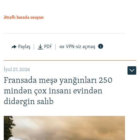
Ətraflı burada oxuyun
Paylaş
PDF
VPN-siz açmaq
İyul 27, 2026
Fransada meşə yanğınları 250
mindən çox insanı evindən
didərgin salıb