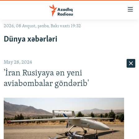
Keçid
linkləri
Əsas
2026, 08 Avqust, şənbə, Bakı vaxtı 19:32
məzmuna
GÜNDƏM
Dünya xəbərləri
qayıt
#İZAHLA
Əsas
KORRUPSIOMETR
naviqasiyaya
May 28, 2024
qayıt
#ƏSLINDƏ
Axtarışa
'İran Rusiyaya ən yeni
FƏRQƏ BAX
keç
aviabombalar göndərib'
QANUNI DOĞRU
ARAŞDIRMA
MULTIMEDIA
RADIO ARXIV
VIDEO
HAQQIMIZDA
FOTOQALEREYA
OXU ZALI