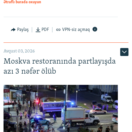
Ətraflı burada oxuyun
Paylaş
PDF
VPN-siz açmaq
Avqust 03, 2026
Moskva restoranında partlayışda
azı 3 nəfər ölüb