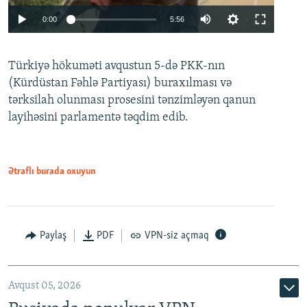
Auto
0:00
5:56
240p
Türkiyə hökuməti avqustun 5-də PKK-nın
360p
(Kürdüstan Fəhlə Partiyası) buraxılması və
480p
Auto
240p
360p
480p
tərksilah olunması prosesini tənzimləyən qanun
720p
layihəsini parlamentə təqdim edib.
720p
1080p
1080p
Ətraflı burada oxuyun
Paylaş
PDF
VPN-siz açmaq
Avqust 05, 2026