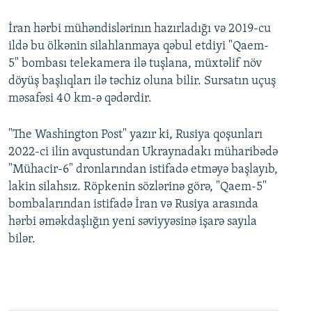
İran hərbi mühəndislərinın hazırladığı və 2019-cu
ildə bu ölkənin silahlanmaya qəbul etdiyi "Qaem-
5" bombası telekamera ilə tuşlana, müxtəlif növ
döyüş başlıqları ilə təchiz oluna bilir. Sursatın uçuş
məsafəsi 40 km-ə qədərdir.
"The Washington Post" yazır ki, Rusiya qoşunları
2022-ci ilin avqustundan Ukraynadakı müharibədə
"Mühacir-6" dronlarından istifadə etməyə başlayıb,
lakin silahsız. Röpkenin sözlərinə görə, "Qaem-5"
bombalarından istifadə İran və Rusiya arasında
hərbi əməkdaşlığın yeni səviyyəsinə işarə sayıla
bilər.