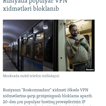
Rusiyada populyar VPN
xidmətləri bloklanıb
Moskvada mobil telefon istifadəçisi
Rusiyanın "Roskomnadzor" xidməti ölkədə VPN
xidmətlərinə qarşı genişmiqyaslı bloklama aparıb.
20-dən çox populyar hostinq provayderinin IP