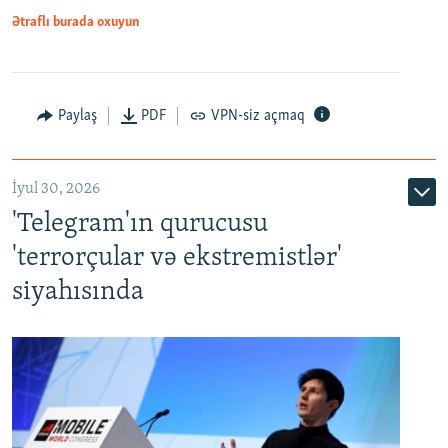
Ətraflı burada oxuyun
Paylaş
PDF
VPN-siz açmaq
İyul 30, 2026
'Telegram'ın qurucusu
'terrorçular və ekstremistlər'
siyahısında