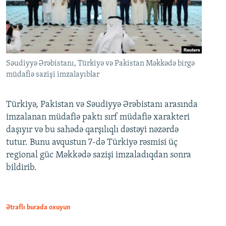
Səudiyyə Ərəbistanı, Türkiyə və Pakistan Məkkədə birgə
müdafiə sazişi imzalayıblar
Türkiyə, Pakistan və Səudiyyə Ərəbistanı arasında
imzalanan müdafiə paktı sırf müdafiə xarakteri
daşıyır və bu sahədə qarşılıqlı dəstəyi nəzərdə
tutur. Bunu avqustun 7-də Türkiyə rəsmisi üç
regional güc Məkkədə sazişi imzaladıqdan sonra
bildirib.
Ətraflı burada oxuyun