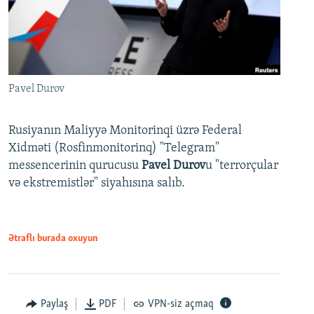
Pavel Durov
Rusiyanın Maliyyə Monitorinqi üzrə Federal
Xidməti (Rosfinmonitorinq) "Telegram"
messencerinin qurucusu
Pavel Durov
u "terrorçular
və ekstremistlər" siyahısına salıb.
Ətraflı burada oxuyun
Paylaş
PDF
VPN-siz açmaq