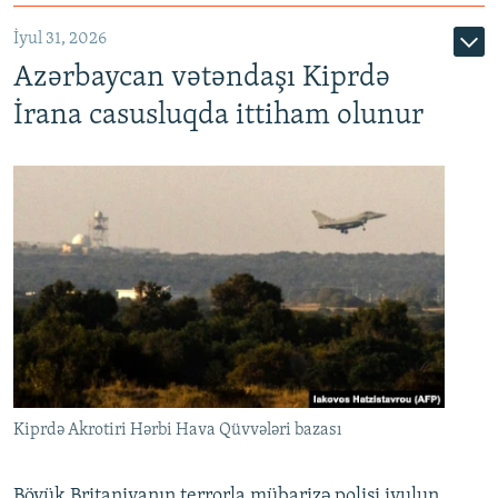
İyul 31, 2026
Azərbaycan vətəndaşı Kiprdə
İrana casusluqda ittiham olunur
Kiprdə Akrotiri Hərbi Hava Qüvvələri bazası
Böyük Britaniyanın terrorla mübarizə polisi iyulun