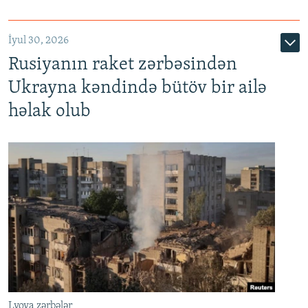
İyul 30, 2026
Rusiyanın raket zərbəsindən
Ukrayna kəndində bütöv bir ailə
həlak olub
Lvova zərbələr