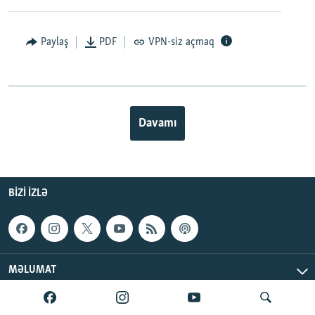
Paylaş
PDF
VPN-siz açmaq
Davamı
BIZI IZLƏ
MƏLUMAT
AzadlıqRadiosu © 2026 Inc. | Bütün hüquqlar qorunur