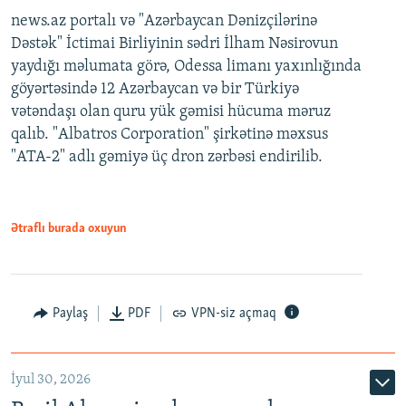
news.az portalı və "Azərbaycan Dənizçilərinə
Dəstək" İctimai Birliyinin sədri İlham Nəsirovun
yaydığı məlumata görə, Odessa limanı yaxınlığında
göyərtəsində 12 Azərbaycan və bir Türkiyə
vətəndaşı olan quru yük gəmisi hücuma məruz
qalıb. "Albatros Corporation" şirkətinə məxsus
"ATA-2" adlı gəmiyə üç dron zərbəsi endirilib.
Ətraflı burada oxuyun
Paylaş
PDF
VPN-siz açmaq
İyul 30, 2026