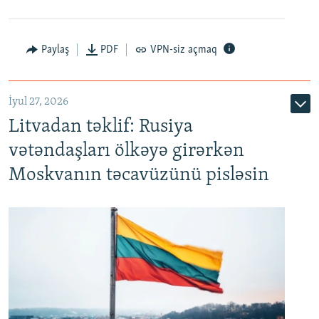
Paylaş
PDF
VPN-siz açmaq
İyul 27, 2026
Litvadan təklif: Rusiya
vətəndaşları ölkəyə girərkən
Moskvanın təcavüzünü pisləsin