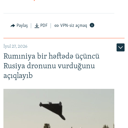
Paylaş
PDF
VPN-siz açmaq
İyul 27, 2026
Rumıniya bir həftədə üçüncü
Rusiya dronunu vurduğunu
açıqlayıb