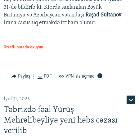
31-də bildirib ki, Kiprdə saxlanılan Böyük
Britaniya və Azərbaycan vətəndaşı
Rəşad Sultanov
İrana casusluq etməkdə ittiham olunur.
Ətraflı burada oxuyun
Paylaş
PDF
VPN-siz açmaq
İyul 31, 2026
Təbrizdə fəal Yürüş
Mehrəlibəyliyə yeni həbs cəzası
verilib