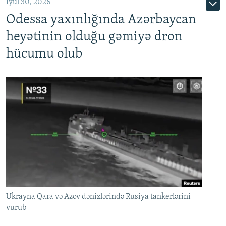
İyul 30, 2026
Odessa yaxınlığında Azərbaycan
heyətinin olduğu gəmiyə dron
hücumu olub
Ukrayna Qara və Azov dənizlərində Rusiya tankerlərini
vurub