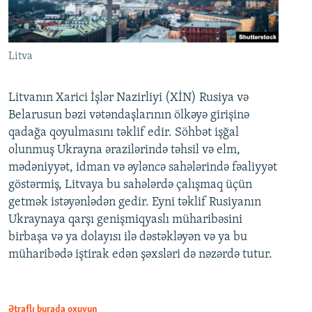
Litva
Litvanın Xarici İşlər Nazirliyi (XİN) Rusiya və
Belarusun bəzi vətəndaşlarının ölkəyə girişinə
qadağa qoyulmasını təklif edir. Söhbət işğal
olunmuş Ukrayna ərazilərində təhsil və elm,
mədəniyyət, idman və əyləncə sahələrində fəaliyyət
göstərmiş, Litvaya bu sahələrdə çalışmaq üçün
getmək istəyənlədən gedir. Eyni təklif Rusiyanın
Ukraynaya qarşı genişmiqyaslı müharibəsini
birbaşa və ya dolayısı ilə dəstəkləyən və ya bu
müharibədə iştirak edən şəxsləri də nəzərdə tutur.
Ətraflı burada oxuyun