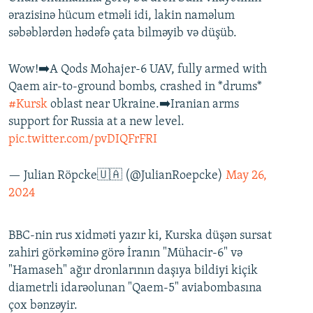
ərazisinə hücum etməli idi, lakin naməlum
səbəblərdən hədəfə çata bilməyib və düşüb.
Wow!➡️A Qods Mohajer-6 UAV, fully armed with
Qaem air-to-ground bombs, crashed in *drums*
#Kursk
oblast near Ukraine.➡️Iranian arms
support for Russia at a new level.
pic.twitter.com/pvDIQFrFRI
— Julian Röpcke🇺🇦 (@JulianRoepcke)
May 26,
2024
BBC-nin rus xidməti yazır ki, Kurska düşən sursat
zahiri görkəminə görə İranın "Mühacir-6" və
"Hamaseh" ağır dronlarının daşıya bildiyi kiçik
diametrli idarəolunan "Qaem-5" aviabombasına
çox bənzəyir.