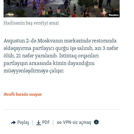
Hadisənin baş verdiyi ərazi
Avqustun 2-də Moskvanın mərkəzində restoranda
əldəqayırma partlayıcı qurğu işə salınıb, azı 3 nəfər
ölüb, 21 nəfər yaralanıb. İstintaq orqanları
partlayışın arxasında kimin dayandığını
müəyyənləşdirməyə çalışır.
Ətraflı burada oxuyun
Paylaş
PDF
VPN-siz açmaq