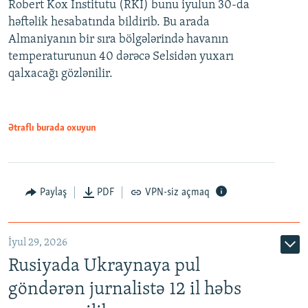
Robert Kox İnstitutu (RKI) bunu iyulun 30-da
həftəlik hesabatında bildirib. Bu arada
Almaniyanın bir sıra bölgələrində havanın
temperaturunun 40 dərəcə Selsidən yuxarı
qalxacağı gözlənilir.
Ətraflı burada oxuyun
Paylaş
PDF
VPN-siz açmaq
İyul 29, 2026
Rusiyada Ukraynaya pul
göndərən jurnalistə 12 il həbs