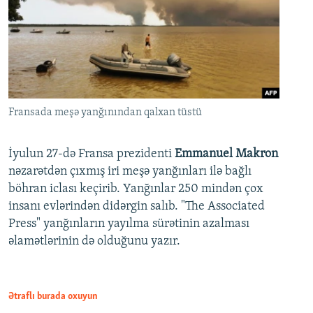
Fransada meşə yanğınından qalxan tüstü
İyulun 27-də Fransa prezidenti
Emmanuel Makron
nəzarətdən çıxmış iri meşə yanğınları ilə bağlı
böhran iclası keçirib. Yanğınlar 250 mindən çox
insanı evlərindən didərgin salıb. "The Associated
Press" yanğınların yayılma sürətinin azalması
əlamətlərinin də olduğunu yazır.
Ətraflı burada oxuyun