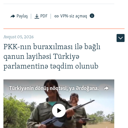
Paylaş
PDF
VPN-siz açmaq
Avqust 05, 2026
PKK-nın buraxılması ilə bağlı
qanun layihəsi Türkiyə
parlamentinə təqdim olunub
Türkiyənin dönüş nöqtəsi, ya Ərdoğana üçüncü şans: PKK ilə qəfil barışıq nə deməkdir?
No media source currently available