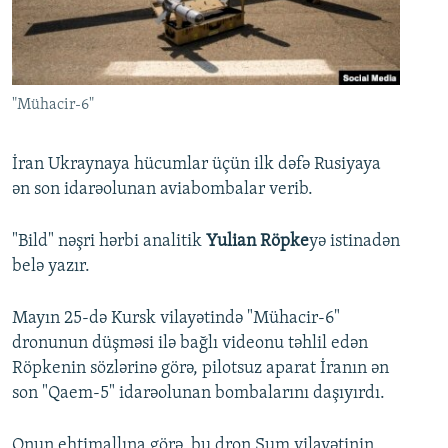
İNFOQRAFIKA
AZƏRBAYCAN ƏDƏBIYYATI KITABXANASI
MISSIYAMIZ
BIZI IZLƏ
KARIKATURA
İSLAM VƏ DEMOKRATIYA
PEŞƏ ETIKASI VƏ JURNALISTIKA STANDARTLARIMIZ
İZ - MƏDƏNIYYƏT PROQRAMI
MATERIALLARIMIZDAN ISTIFADƏ
"Mühacir-6"
AZADLIQRADIOSU MOBIL TELEFONUNUZDA
RFE/RL-in bütün saytları
BIZIMLƏ ƏLAQƏ
İran Ukraynaya hücumlar üçün ilk dəfə Rusiyaya
ən son idarəolunan aviabombalar verib.
XƏBƏR BÜLLETENLƏRIMIZ
"Bild" nəşri hərbi analitik
Yulian Röpke
yə istinadən
belə yazır.
Mayın 25-də Kursk vilayətində "Mühacir-6"
dronunun düşməsi ilə bağlı videonu təhlil edən
Röpkenin sözlərinə görə, pilotsuz aparat İranın ən
son "Qaem-5" idarəolunan bombalarını daşıyırdı.
Onun ehtimallına görə, bu dron Sum vilayətinin