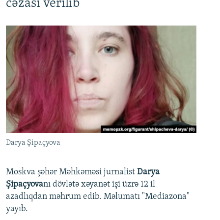
cəzası verilib
Darya Şipaçyova
Moskva şəhər Məhkəməsi jurnalist
Darya
Şipaçyova
nı dövlətə xəyanət işi üzrə 12 il
azadlıqdan məhrum edib. Məlumatı "Mediazona"
yayıb.