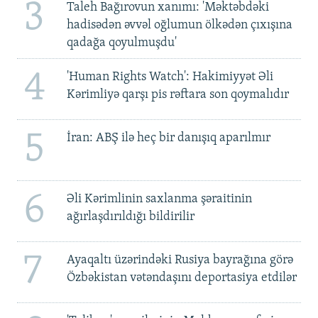
3
Taleh Bağırovun xanımı: 'Məktəbdəki
hadisədən əvvəl oğlumun ölkədən çıxışına
qadağa qoyulmuşdu'
4
'Human Rights Watch': Hakimiyyət Əli
Kərimliyə qarşı pis rəftara son qoymalıdır
5
İran: ABŞ ilə heç bir danışıq aparılmır
6
Əli Kərimlinin saxlanma şəraitinin
ağırlaşdırıldığı bildirilir
7
Ayaqaltı üzərindəki Rusiya bayrağına görə
Özbəkistan vətəndaşını deportasiya etdilər