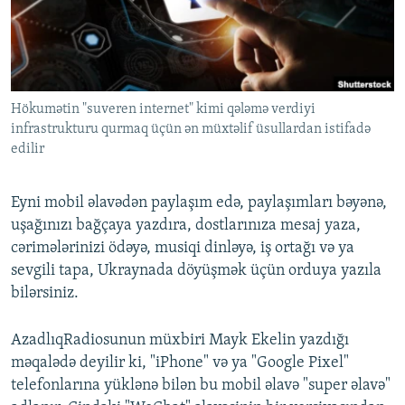
İNFOQRAFIKA
AZƏRBAYCAN ƏDƏBIYYATI KITABXANASI
MISSIYAMIZ
BIZI IZLƏ
KARIKATURA
İSLAM VƏ DEMOKRATIYA
PEŞƏ ETIKASI VƏ JURNALISTIKA STANDARTLARIMIZ
İZ - MƏDƏNIYYƏT PROQRAMI
MATERIALLARIMIZDAN ISTIFADƏ
Hökumətin "suveren internet" kimi qələmə verdiyi
AZADLIQRADIOSU MOBIL TELEFONUNUZDA
RFE/RL-in bütün saytları
infrastrukturu qurmaq üçün ən müxtəlif üsullardan istifadə
BIZIMLƏ ƏLAQƏ
edilir
XƏBƏR BÜLLETENLƏRIMIZ
Eyni mobil əlavədən paylaşım edə, paylaşımları bəyənə,
uşağınızı bağçaya yazdıra, dostlarınıza mesaj yaza,
cərimələrinizi ödəyə, musiqi dinləyə, iş ortağı və ya
sevgili tapa, Ukraynada döyüşmək üçün orduya yazıla
bilərsiniz.
AzadlıqRadiosunun müxbiri Mayk Ekelin yazdığı
məqalədə deyilir ki, "iPhone" və ya "Google Pixel"
telefonlarına yüklənə bilən bu mobil əlavə "super əlavə"