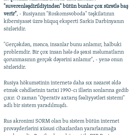
"suverenləşdirildiyindən" bütün bunlar çox sürətlə baş
verir"
, - Rusiyanın "Roskomsvoboda" təşkilatının
kibersiyasət üzrə hüquq eksperti Sarkis Darbinyanın
sözləridir.
"Gerçəkdən, məncə, insanlar bunu anlamır, halbuki
problemdir. Bir çox insan hələ də şəxsi məlumatların
qorunmasının gerçək dəyərini anlamır", - yenə onun
sözləridir.
Rusiya hökumətinin internetə daha sıx nəzarət əldə
etmək cəhdlərinin tarixi 1990-cı illərin sonlarına gedib
çıxır. O zaman "Operativ axtarış fəaliyyətləri sistemi"
adlı bir sistem yaradılmışdı.
Rus akronimi SORM olan bu sistem bütün internet
provayderlərini xüsusi cihazlardan yararlanmağa