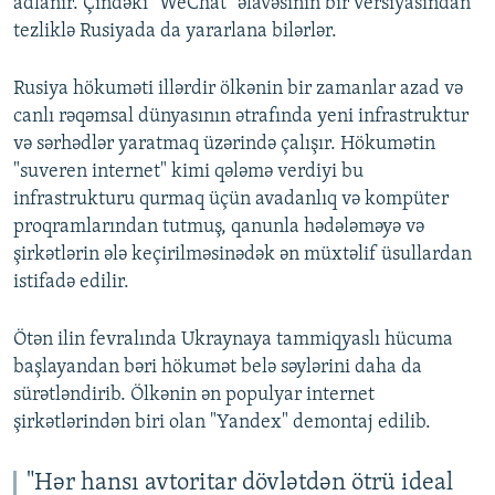
adlanır. Çindəki "WeChat" əlavəsinin bir versiyasından
tezliklə Rusiyada da yararlana bilərlər.
Rusiya hökuməti illərdir ölkənin bir zamanlar azad və
canlı rəqəmsal dünyasının ətrafında yeni infrastruktur
və sərhədlər yaratmaq üzərində çalışır. Hökumətin
"suveren internet" kimi qələmə verdiyi bu
infrastrukturu qurmaq üçün avadanlıq və kompüter
proqramlarından tutmuş, qanunla hədələməyə və
şirkətlərin ələ keçirilməsinədək ən müxtəlif üsullardan
istifadə edilir.
Ötən ilin fevralında Ukraynaya tammiqyaslı hücuma
başlayandan bəri hökumət belə səylərini daha da
sürətləndirib. Ölkənin ən populyar internet
şirkətlərindən biri olan "Yandex" demontaj edilib.
"Hər hansı avtoritar dövlətdən ötrü ideal