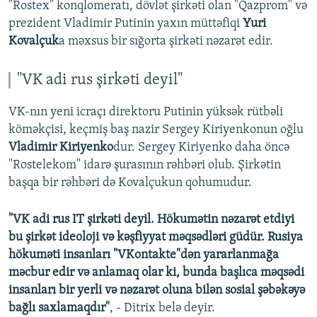
"Rostex" konqlomeratı, dövlət şirkəti olan "Qazprom" və
prezident Vladimir Putinin yaxın müttəfiqi
Yuri
Kovalçuk
a məxsus bir sığorta şirkəti nəzarət edir.
"VK adi rus şirkəti deyil"
VK-nın yeni icraçı direktoru Putinin yüksək rütbəli
köməkçisi, keçmiş baş nazir Sergey Kiriyenkonun oğlu
Vladimir Kiriyenko
dur. Sergey Kiriyenko daha öncə
"Rostelekom" idarə şurasının rəhbəri olub. Şirkətin
başqa bir rəhbəri də Kovalçukun qohumudur.
"VK adi rus IT şirkəti deyil. Hökumətin nəzarət etdiyi
bu şirkət ideoloji və kəşfiyyat məqsədləri güdür. Rusiya
hökuməti insanları "VKontakte"dən yararlanmağa
məcbur edir və anlamaq olar ki, bunda başlıca məqsədi
insanları bir yerli və nəzarət oluna bilən sosial şəbəkəyə
bağlı saxlamaqdır"
, - Ditrix belə deyir.