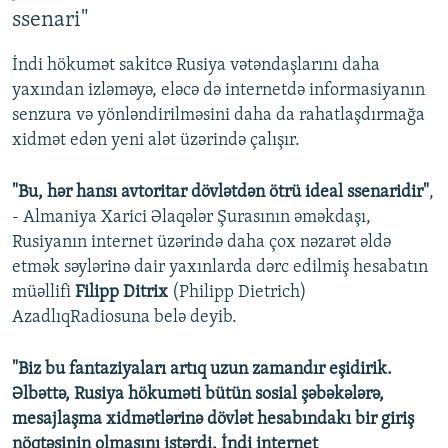
ssenari"
İndi hökumət sakitcə Rusiya vətəndaşlarını daha
yaxından izləməyə, eləcə də internetdə informasiyanın
senzura və yönləndirilməsini daha da rahatlaşdırmağa
xidmət edən yeni alət üzərində çalışır.
"Bu, hər hansı avtoritar dövlətdən ötrü ideal ssenaridir"
,
- Almaniya Xarici Əlaqələr Şurasının əməkdaşı,
Rusiyanın internet üzərində daha çox nəzarət əldə
etmək səylərinə dair yaxınlarda dərc edilmiş hesabatın
müəllifi
Filipp Ditrix
(Philipp Dietrich)
AzadlıqRadiosuna belə deyib.
"Biz bu fantaziyaları artıq uzun zamandır eşidirik.
Əlbəttə, Rusiya hökuməti bütün sosial şəbəkələrə,
mesajlaşma xidmətlərinə dövlət hesabındakı bir giriş
nöqtəsinin olmasını istərdi. İndi internet