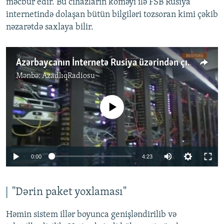
məcbur edir. Bu cihazların köməyi ilə FSB Rusiya
internetində dolaşan bütün bilgiləri tozsoran kimi çəkib
nəzarətdə saxlaya bilir.
Azərbaycanın İnternetə Rusiya üzərindən çıxışı hansı risklər yaradır?
Mənbə:
AzadlıqRadiosu
No media source currently available
Auto
0:00
4:23
240p
360p
"Dərin paket yoxlaması"
Auto
240p
360p
480p
480p
Həmin sistem illər boyunca genişləndirilib və
720p