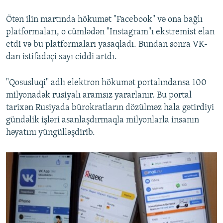
Ötən ilin martında hökumət "Facebook" və ona bağlı
platformaları, o cümlədən "Instagram"ı ekstremist elan
etdi və bu platformaları yasaqladı. Bundan sonra VK-
dan istifadəçi sayı ciddi artdı.
"Qosusluqi" adlı elektron hökumət portalındansa 100
milyonadək rusiyalı aramsız yararlanır. Bu portal
tarixən Rusiyada bürokratların dözülməz hala gətirdiyi
gündəlik işləri asanlaşdırmaqla milyonlarla insanın
həyatını yüngülləşdirib.