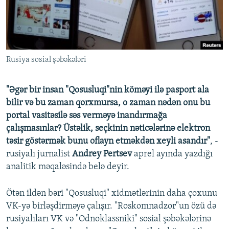
Rusiya sosial şəbəkələri
"Əgər bir insan "Qosusluqi"nin köməyi ilə pasport ala
bilir və bu zaman qorxmursa, o zaman nədən onu bu
portal vasitəsilə səs verməyə inandırmağa
çalışmasınlar? Üstəlik, seçkinin nəticələrinə elektron
təsir göstərmək bunu oflayn etməkdən xeyli asandır"
, -
rusiyalı jurnalist
Andrey Pertsev
aprel ayında yazdığı
analitik məqaləsində belə deyir.
Ötən ildən bəri "Qosusluqi" xidmətlərinin daha çoxunu
VK-yə birləşdirməyə çalışır. "Roskomnadzor"un özü də
rusiyalıları VK və "Odnoklassniki" sosial şəbəkələrinə