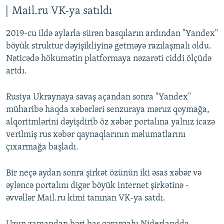
Mail.ru VK-ya satıldı
2019-cu ildə aylarla sürən basqıların ardından "Yandex"
böyük struktur dəyişikliyinə getməyə razılaşmalı oldu.
Nəticədə hökumətin platformaya nəzarəti ciddi ölçüdə
artdı.
Rusiya Ukraynaya savaş açandan sonra "Yandex"
müharibə haqda xəbərləri senzuraya məruz qoymağa,
alqoritmlərini dəyişdirib öz xəbər portalına yalnız icazə
verilmiş rus xəbər qaynaqlarının məlumatlarını
çıxarmağa başladı.
Bir neçə aydan sonra şirkət özünün iki əsas xəbər və
əyləncə portalını digər böyük internet şirkətinə -
əvvəllər Mail.ru kimi tanınan VK-ya satdı.