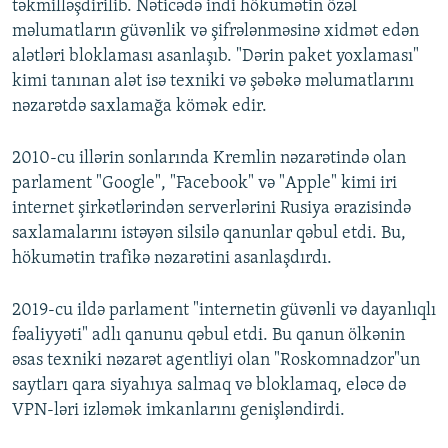
təkmilləşdirilib. Nəticədə indi hökumətin özəl
720p
1080p
məlumatların güvənlik və şifrələnməsinə xidmət edən
1080p
alətləri bloklaması asanlaşıb. "Dərin paket yoxlaması"
kimi tanınan alət isə texniki və şəbəkə məlumatlarını
nəzarətdə saxlamağa kömək edir.
2010-cu illərin sonlarında Kremlin nəzarətində olan
parlament "Google", "Facebook" və "Apple" kimi iri
internet şirkətlərindən serverlərini Rusiya ərazisində
saxlamalarını istəyən silsilə qanunlar qəbul etdi. Bu,
hökumətin trafikə nəzarətini asanlaşdırdı.
2019-cu ildə parlament "internetin güvənli və dayanlıqlı
fəaliyyəti" adlı qanunu qəbul etdi. Bu qanun ölkənin
əsas texniki nəzarət agentliyi olan "Roskomnadzor"un
saytları qara siyahıya salmaq və bloklamaq, eləcə də
VPN-ləri izləmək imkanlarını genişləndirdi.