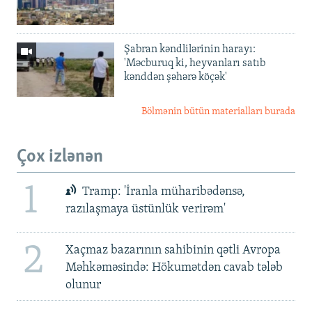
Şabran kəndlilərinin harayı:
'Məcburuq ki, heyvanları satıb
kənddən şəhərə köçək'
Bölmənin bütün materialları burada
Çox izlənən
1
Tramp: 'İranla müharibədənsə,
razılaşmaya üstünlük verirəm'
2
Xaçmaz bazarının sahibinin qətli Avropa
Məhkəməsində: Hökumətdən cavab tələb
olunur