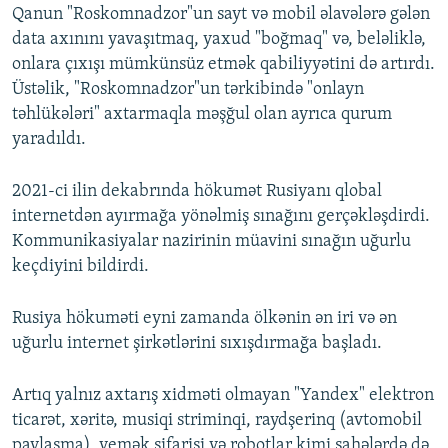
Qanun "Roskomnadzor"un sayt və mobil əlavələrə gələn
data axınını yavaşıtmaq, yaxud "boğmaq" və, beləliklə,
onlara çıxışı mümkünsüz etmək qabiliyyətini də artırdı.
Üstəlik, "Roskomnadzor"un tərkibində "onlayn
təhlükələri" axtarmaqla məşğul olan ayrıca qurum
yaradıldı.
2021-ci ilin dekabrında hökumət Rusiyanı qlobal
internetdən ayırmağa yönəlmiş sınağını gerçəkləşdirdi.
Kommunikasiyalar nazirinin müavini sınağın uğurlu
keçdiyini bildirdi.
Rusiya hökuməti eyni zamanda ölkənin ən iri və ən
uğurlu internet şirkətlərini sıxışdırmağa başladı.
Artıq yalnız axtarış xidməti olmayan "Yandex" elektron
ticarət, xəritə, musiqi striminqi, raydşerinq (avtomobil
paylaşma), yemək sifarişi və robotlar kimi sahələrdə də