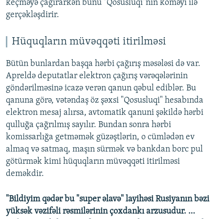
keçməyə çağırarkən bunu "Qosusluqi"nin köməyi ilə
gerçəkləşdirir.
Hüquqların müvəqqəti itirilməsi
Bütün bunlardan başqa hərbi çağırış məsələsi də var.
Apreldə deputatlar elektron çağırış vərəqələrinin
göndərilməsinə icazə verən qanun qəbul ediblər. Bu
qanuna görə, vətəndaş öz şəxsi "Qosusluqi" hesabında
elektron mesaj alırsa, avtomatik qanuni şəkildə hərbi
qulluğa çağrılmış sayılır. Bundan sonra hərbi
komissarlığa getməmək güzəştlərin, o cümlədən ev
almaq və satmaq, maşın sürmək və bankdan borc pul
götürmək kimi hüquqların müvəqqəti itirilməsi
deməkdir.
"Bildiyim qədər bu "super əlavə" layihəsi Rusiyanın bəzi
yüksək vəzifəli rəsmilərinin çoxdankı arzusudur. …