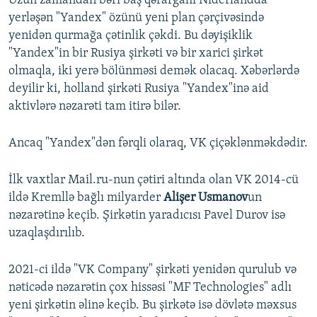
Uzun zamandan bəri baş qərargahı Niderlandda
yerləşən "Yandex" özünü yeni plan çərçivəsində
yenidən qurmağa çətinlik çəkdi. Bu dəyişiklik
"Yandex"in bir Rusiya şirkəti və bir xarici şirkət
olmaqla, iki yerə bölünməsi demək olacaq. Xəbərlərdə
deyilir ki, holland şirkəti Rusiya "Yandex"inə aid
aktivlərə nəzarəti tam itirə bilər.
Ancaq "Yandex"dən fərqli olaraq, VK çiçəklənməkdədir.
İlk vaxtlar Mail.ru-nun çətiri altında olan VK 2014-cü
ildə Kremllə bağlı milyarder
Alişer Usmanov
un
nəzarətinə keçib. Şirkətin yaradıcısı Pavel Durov isə
uzaqlaşdırılıb.
2021-ci ildə "VK Company" şirkəti yenidən qurulub və
nəticədə nəzarətin çox hissəsi "MF Technologies" adlı
yeni şirkətin əlinə keçib. Bu şirkətə isə dövlətə məxsus