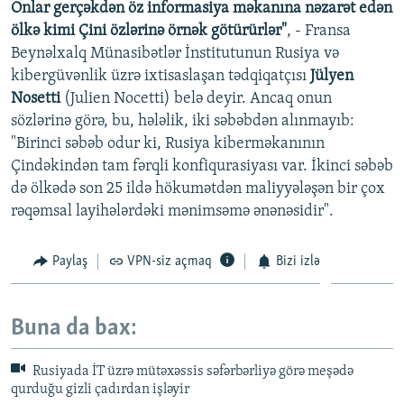
Onlar gerçəkdən öz informasiya məkanına nəzarət edən
ölkə kimi Çini özlərinə örnək götürürlər"
, - Fransa
Beynəlxalq Münasibətlər İnstitutunun Rusiya və
kibergüvənlik üzrə ixtisaslaşan tədqiqatçısı
Jülyen
Nosetti
(Julien Nocetti) belə deyir. Ancaq onun
sözlərinə görə, bu, hələlik, iki səbəbdən alınmayıb:
"Birinci səbəb odur ki, Rusiya kiberməkanının
Çindəkindən tam fərqli konfiqurasiyası var. İkinci səbəb
də ölkədə son 25 ildə hökumətdən maliyyələşən bir çox
rəqəmsal layihələrdəki mənimsəmə ənənəsidir".
Paylaş
VPN-siz açmaq
Bizi izlə
Buna da bax:
Rusiyada İT üzrə mütəxəssis səfərbərliyə görə meşədə
qurduğu gizli çadırdan işləyir