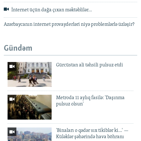
İnternet üçün dağa çıxan məktəblilər...
Azərbaycanın internet provayderləri niyə problemlərlə üzləşir?
Gündəm
Gürcüstan ali təhsili pulsuz etdi
Metroda 11 aylıq fasilə: 'Daşınma
pulsuz olsun'
'Binaları o qədər sıx tikiblər ki...' —
Küləklər şəhərində hava böhranı