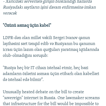
- Xaricdəki serverlərə girişin bloklandığı hallarda
Rusiyadakı saytların işini davam etdirməsinə imkan
verəcək
"Özünü asmaq üçün kabel"
LDPR-dən olan millət vəkili Sergei Ivanov qanun
layihəsini sərt tənqid edib və Rusiyanın bu qanunun
icrası üçün lazım olan qurğuları yaratmaq iqtidarında
olub-olmadığını soruşub:
"Rusiya heç bir IT cihazı istehsal etmir, heç bəzi
adamların özlərini asması üçün etibarlı olan kabelləri
də istehsal edə bilmir”.
Unusually heated debate on the bill to create
"sovereign" internet in Russia. One lawmaker screams
that infrastructure for the bill would be impossible to