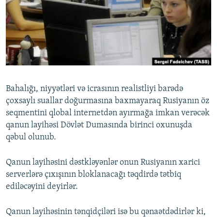
İNFOQRAFIKA
AZƏRBAYCAN ƏDƏBIYYATI KITABXANASI
MISSIYAMIZ
BIZI IZLƏ
KARIKATURA
İSLAM VƏ DEMOKRATIYA
PEŞƏ ETIKASI VƏ JURNALISTIKA STANDARTLARIMIZ
İZ - MƏDƏNIYYƏT PROQRAMI
MATERIALLARIMIZDAN ISTIFADƏ
AZADLIQRADIOSU MOBIL TELEFONUNUZDA
RFE/RL-in bütün saytları
BIZIMLƏ ƏLAQƏ
Bahalığı, niyyətləri və icrasının realistliyi barədə
XƏBƏR BÜLLETENLƏRIMIZ
çoxsaylı suallar doğurmasına baxmayaraq Rusiyanın öz
seqmentini qlobal internetdən ayırmağa imkan verəcək
qanun layihəsi Dövlət Dumasında birinci oxunuşda
qəbul olunub.
Qanun layihəsini dəstkləyənlər onun Rusiyanın xarici
serverlərə çıxışının bloklanacağı təqdirdə tətbiq
ediləcəyini deyirlər.
Qanun layihəsinin tənqidçiləri isə bu qənaətdədirlər ki,