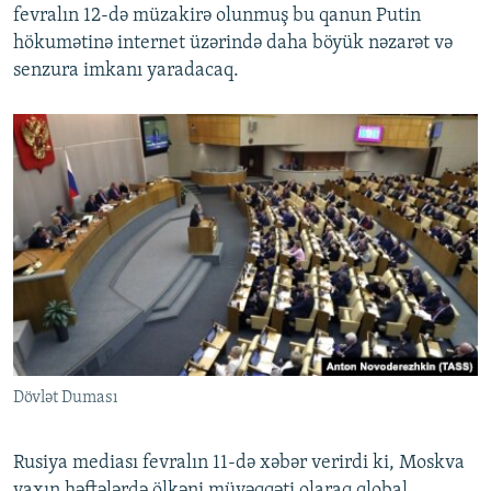
fevralın 12-də müzakirə olunmuş bu qanun Putin
hökumətinə internet üzərində daha böyük nəzarət və
senzura imkanı yaradacaq.
Dövlət Duması
Rusiya mediası fevralın 11-də xəbər verirdi ki, Moskva
yaxın həftələrdə ölkəni müvəqqəti olaraq qlobal