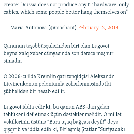
create: "Russia does not produce any IT hardware, only
cables, which some people better hang themselves on"
— Maria Antonova (@mashant)
February 12, 2019
Qanunun təşəbbüsçülərindən biri olan Lugovoi
beynəlxalq xəbər dünyasında son dərəcə məşhur
simadır.
O 2006-cı ildə Kremlin qatı tənqidçisi Aleksandr
Litvinenkonun poloniumla zəhərlənməsində iki
şübhəlidən bir hesab edilir.
Lugovoi iddia edir ki, bu qanun ABŞ-dan gələn
təhlükəni dəf etmək üçün dəstəklənməlidir. O millət
vəkillərinin üstünə “Bura uşaq bağçası deyil!” deyə
qışqırıb və iddia edib ki, Birləşmiş Ştatlar “Suriyadakı