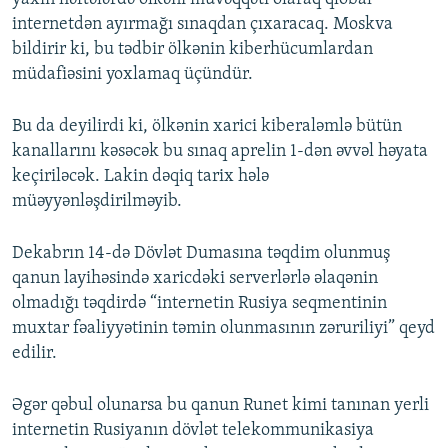
internetdən ayırmağı sınaqdan çıxaracaq. Moskva
bildirir ki, bu tədbir ölkənin kiberhücumlardan
müdafiəsini yoxlamaq üçündür.
Bu da deyilirdi ki, ölkənin xarici kiberaləmlə bütün
kanallarını kəsəcək bu sınaq aprelin 1-dən əvvəl həyata
keçiriləcək. Lakin dəqiq tarix hələ
müəyyənləşdirilməyib.
Dekabrın 14-də Dövlət Dumasına təqdim olunmuş
qanun layihəsində xaricdəki serverlərlə əlaqənin
olmadığı təqdirdə “internetin Rusiya seqmentinin
muxtar fəaliyyətinin təmin olunmasının zəruriliyi” qeyd
edilir.
Əgər qəbul olunarsa bu qanun Runet kimi tanınan yerli
internetin Rusiyanın dövlət telekommunikasiya