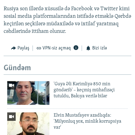
Rusiya son illərdə xüsusilə də Facebook və Twitter kimi
sosial media platformalarından istifadə etməklə Qərbdə
keçirilən seçkilərə müdaxilədə və ixtilaf yaratmaq
cəhdlərində ittiham olunur.
Paylaş
VPN-siz açmaq
Bizi izlə
Gündəm
'Guya Əli Kərimliyə 850 min
göndərib' – keçmiş mühafizəçi
tutuldu, Bakıya verilə bilər
Elvin Mustafayev azadlıqda:
'Milyonluq yox, minlik korrupsiya
var'