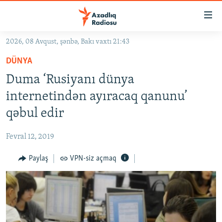
Keçid
linkləri
Əsas
2026, 08 Avqust, şənbə, Bakı vaxtı 21:43
məzmuna
GÜNDƏM
DÜNYA
qayıt
#İZAHLA
Əsas
Duma ‘Rusiyanı dünya
KORRUPSIOMETR
naviqasiyaya
internetindən ayıracaq qanunu’
qayıt
#ƏSLINDƏ
qəbul edir
Axtarışa
FƏRQƏ BAX
keç
Fevral 12, 2019
QANUNI DOĞRU
Paylaş
VPN-siz açmaq
ARAŞDIRMA
MULTIMEDIA
RADIO ARXIV
VIDEO
HAQQIMIZDA
FOTOQALEREYA
OXU ZALI