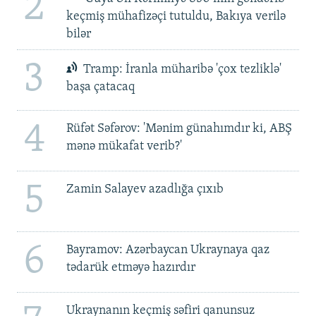
2
keçmiş mühafizəçi tutuldu, Bakıya verilə
bilər
3
Tramp: İranla müharibə 'çox tezliklə'
başa çatacaq
4
Rüfət Səfərov: 'Mənim günahımdır ki, ABŞ
mənə mükafat verib?'
5
Zamin Salayev azadlığa çıxıb
6
Bayramov: Azərbaycan Ukraynaya qaz
tədarük etməyə hazırdır
Ukraynanın keçmiş səfiri qanunsuz