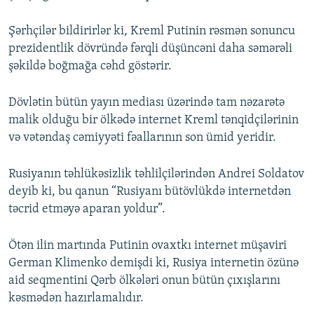
Şərhçilər bildirirlər ki, Kreml Putinin rəsmən sonuncu
prezidentlik dövründə fərqli düşüncəni daha səmərəli
şəkildə boğmağa cəhd göstərir.
Dövlətin bütün yayın mediası üzərində tam nəzarətə
malik olduğu bir ölkədə internet Kreml tənqidçilərinin
və vətəndaş cəmiyyəti fəallarının son ümid yeridir.
Rusiyanın təhlükəsizlik təhlilçilərindən Andrei Soldatov
deyib ki, bu qanun “Rusiyanı bütövlükdə internetdən
təcrid etməyə aparan yoldur”.
Ötən ilin martında Putinin ovaxtkı internet müşaviri
German Klimenko demişdi ki, Rusiya internetin özünə
aid seqmentini Qərb ölkələri onun bütün çıxışlarını
kəsmədən hazırlamalıdır.