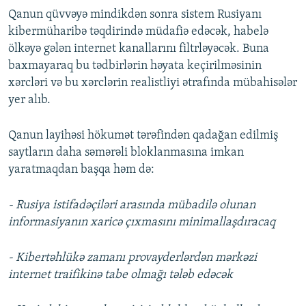
Qanun qüvvəyə mindikdən sonra sistem Rusiyanı
kibermüharibə təqdirində müdafiə edəcək, habelə
ölkəyə gələn internet kanallarını filtrləyəcək. Buna
baxmayaraq bu tədbirlərin həyata keçirilməsinin
xərcləri və bu xərclərin realistliyi ətrafında mübahisələr
yer alıb.
Qanun layihəsi hökumət tərəfindən qadağan edilmiş
saytların daha səmərəli bloklanmasına imkan
yaratmaqdan başqa həm də:
- Rusiya istifadəçiləri arasında mübadilə olunan
informasiyanın xaricə çıxmasını minimallaşdıracaq
- Kibertəhlükə zamanı provayderlərdən mərkəzi
internet traifikinə tabe olmağı tələb edəcək