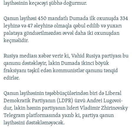
layihəsinin keçəcəyi şübhə doğurmur.
Qanun layihəsi 450 mandatlı Dumada ilk oxunuşda 334
leyhinə və 47 əleyhinə olmaqla qəbul edilib və yuxarı
palataya göndıərilməzdən əvvəl daha iki oxunuşdan
keçməlidir.
Rusiya mediası xəbər verir ki, Vahid Rusiya partiyası bu
qanunu dəstəkləyir, lakin Dumada ikinci böyük
fraksiyanı təşkil edən kommunistlər qanunu tənqid
edirlər.
Qanun layihəsinin təşəbbüsçülərindən biri də Liberal
Demokratik Partiyanın (LDPR) üzvü Andrei Lugovoi-
dur, lakin həmin partiyanın lideri Vladimir Zhirinovsky
Telegram platformasında yazıb ki, partiya qanun
layihəsini dəstəkləməyəcək.