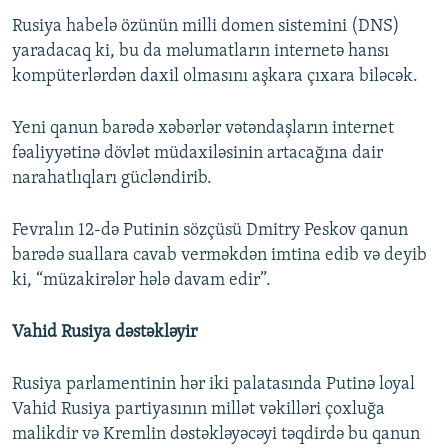
Rusiya habelə özünün milli domen sistemini (DNS)
yaradacaq ki, bu da məlumatların internetə hansı
kompüterlərdən daxil olmasını aşkara çıxara biləcək.
Yeni qanun barədə xəbərlər vətəndaşların internet
fəaliyyətinə dövlət müdaxiləsinin artacağına dair
narahatlıqları gücləndirib.
Fevralın 12-də Putinin sözçüsü Dmitry Peskov qanun
barədə suallara cavab verməkdən imtina edib və deyib
ki, “müzakirələr hələ davam edir”.
Vahid Rusiya dəstəkləyir
Rusiya parlamentinin hər iki palatasında Putinə loyal
Vahid Rusiya partiyasının millət vəkilləri çoxluğa
malikdir və Kremlin dəstəkləyəcəyi təqdirdə bu qanun