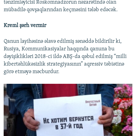
tənzimləyicisi Roskomnadzorun nəzarətində olan
mübadilə qovşaqlarından keçməsini tələb edəcək.
Kreml şərh vermir
Qanun layihəsinə əlavə edilmiş sənəddə bildirilir ki,
Rusiya, Kommunikasiyalar haqqında qanuna bu
dəyişiklikləri 2018-ci ildə ABŞ-da qəbul edilmiş “milli
kibertəhlükəsizlik strategiyasının” aqressiv təbiətinə
görə etməyə məcburdur.