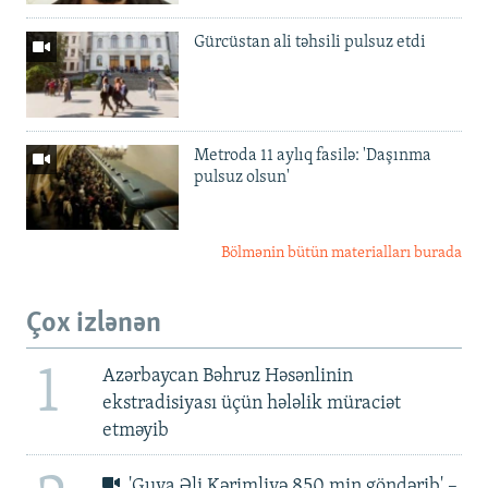
Gürcüstan ali təhsili pulsuz etdi
Metroda 11 aylıq fasilə: 'Daşınma
pulsuz olsun'
Bölmənin bütün materialları burada
Çox izlənən
1
Azərbaycan Bəhruz Həsənlinin
ekstradisiyası üçün hələlik müraciət
etməyib
'Guya Əli Kərimliyə 850 min göndərib' –