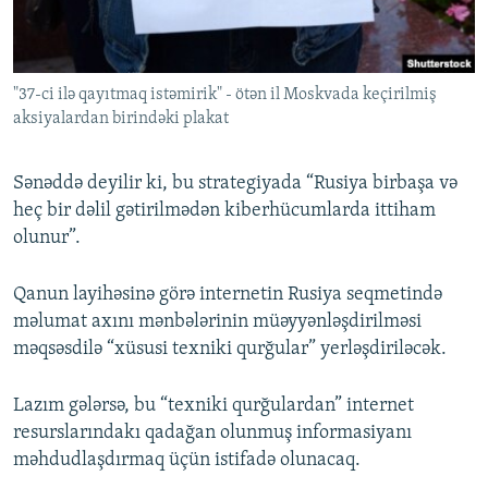
"37-ci ilə qayıtmaq istəmirik" - ötən il Moskvada keçirilmiş
aksiyalardan birindəki plakat
Sənəddə deyilir ki, bu strategiyada “Rusiya birbaşa və
heç bir dəlil gətirilmədən kiberhücumlarda ittiham
olunur”.
Qanun layihəsinə görə internetin Rusiya seqmetində
məlumat axını mənbələrinin müəyyənləşdirilməsi
məqsəsdilə “xüsusi texniki qurğular” yerləşdiriləcək.
Lazım gələrsə, bu “texniki qurğulardan” internet
resurslarındakı qadağan olunmuş informasiyanı
məhdudlaşdırmaq üçün istifadə olunacaq.