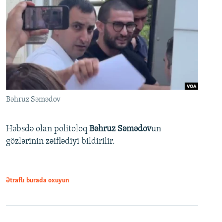
Bəhruz Səmədov
Həbsdə olan politoloq
Bəhruz Səmədov
un
gözlərinin zəiflədiyi bildirilir.
Ətraflı burada oxuyun