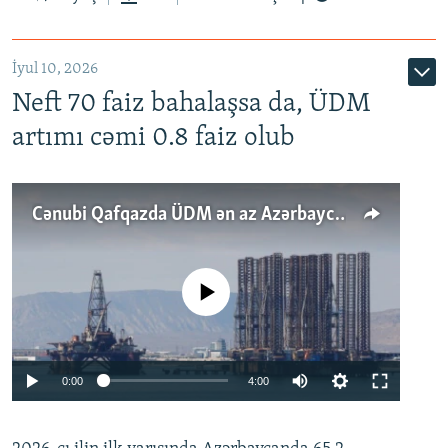
İyul 10, 2026
Neft 70 faiz bahalaşsa da, ÜDM
artımı cəmi 0.8 faiz olub
Cənubi Qafqazda ÜDM ən az Azərbaycanda artır: Qonşuları niyə Bakını qabaqlaya bilir?
No media source currently available
Auto
0:00
4:00
240p
360p