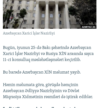
İNFOQRAFIKA
AZƏRBAYCAN ƏDƏBIYYATI KITABXANASI
MISSIYAMIZ
BIZI IZLƏ
KARIKATURA
İSLAM VƏ DEMOKRATIYA
PEŞƏ ETIKASI VƏ JURNALISTIKA STANDARTLARIMIZ
İZ - MƏDƏNIYYƏT PROQRAMI
MATERIALLARIMIZDAN ISTIFADƏ
AZADLIQRADIOSU MOBIL TELEFONUNUZDA
RFE/RL-in bütün saytları
Azərbaycan Xarici İşlər Nazirliyi
BIZIMLƏ ƏLAQƏ
Bugün, iyunun 25-də Bakı şəhərində Azərbaycan
XƏBƏR BÜLLETENLƏRIMIZ
Xarici İşlər Nazirliyi və Rusiya XİN arasında sayca
11-ci konsulluq məsləhətləşmələri keçirilib.
Bu barədə Azərbaycan XİN məlumat yayıb.
Həmin məlumata görə, görüşdə həmçinin
Azərbaycan Ədliyyə Nazirliyinin və Dövlət
Miqrasiya Xidmətinin rəsmiləri də iştirak ediblər.