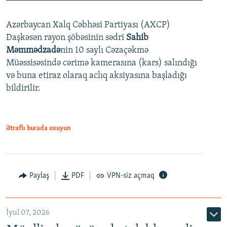
240p
Azərbaycan Xalq Cəbhəsi Partiyası (AXCP)
360p
Daşkəsən rayon şöbəsinin sədri
Sahib
480p
Auto
240p
360p
480p
Məmmədzadə
nin 10 saylı Cəzaçəkmə
720p
Müəssisəsində cərimə kamerasına (kars) salındığı
720p
1080p
və buna etiraz olaraq aclıq aksiyasına başladığı
1080p
bildirilir.
Ətraflı burada oxuyun
Paylaş
PDF
VPN-siz açmaq
İyul 07, 2026