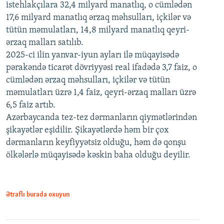
istehlakçılara 32,4 milyard manatlıq, o cümlədən
17,6 milyard manatlıq ərzaq məhsulları, içkilər və
tütün məmulatları, 14,8 milyard manatlıq qeyri-
ərzaq malları satılıb.
2025-ci ilin yanvar-iyun ayları ilə müqayisədə
pərakəndə ticarət dövriyyəsi real ifadədə 3,7 faiz, o
cümlədən ərzaq məhsulları, içkilər və tütün
məmulatları üzrə 1,4 faiz, qeyri-ərzaq malları üzrə
6,5 faiz artıb.
Azərbaycanda tez-tez dərmanların qiymətlərindən
şikayətlər eşidilir. Şikayətlərdə həm bir çox
dərmanların keyfiyyətsiz olduğu, həm də qonşu
ölkələrlə müqayisədə kəskin baha olduğu deyilir.
Ətraflı burada oxuyun