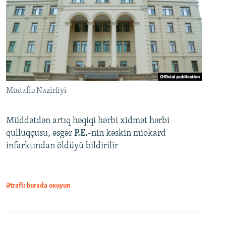
Müdafiə Nazirliyi
Müddətdən artıq həqiqi hərbi xidmət hərbi
qulluqçusu, əsgər
P.E.
-nin kəskin miokard
infarktından öldüyü bildirilir
Ətraflı burada oxuyun