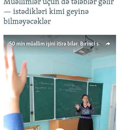
Müəllimlər üçün də tələblər gəlir
— istədikləri kimi geyinə
bilməyəcəklər
50 min müəllim işini itirə bilər. Birinci sinfə gedənlər azalır