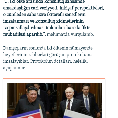
“... İki ölkə arasında konsulluq sahəsində
əməkdaşlığın cari vəziyyəti, inkişaf perspektivləri,
o cümlədən sahə üzrə ikitərəfli sənədlərin
imzalanması və konsulluq xidmətlərinin
rəqəmsallaşdırılması imkanları barədə fikir
mübadiləsi aparılıb.”,
məlumatda vurğulanıb.
Danışıqların sonunda iki ölkənin nümayəndə
heyətlərinin rəhbərləri görüşün protokolunu
imzalayıblar. Protokolun detalları, hələlik,
açıqlanmır.