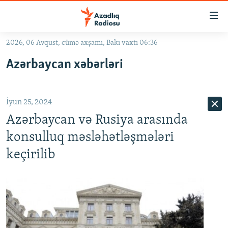
Keçid
linkləri
Əsas
2026, 06 Avqust, cümə axşamı, Bakı vaxtı 06:36
məzmuna
GÜNDƏM
Azərbaycan xəbərləri
qayıt
#İZAHLA
Əsas
KORRUPSIOMETR
naviqasiyaya
İyun 25, 2024
qayıt
#ƏSLINDƏ
Axtarışa
Azərbaycan və Rusiya arasında
FƏRQƏ BAX
keç
konsulluq məsləhətləşmələri
QANUNI DOĞRU
keçirilib
ARAŞDIRMA
MULTIMEDIA
RADIO ARXIV
VIDEO
HAQQIMIZDA
FOTOQALEREYA
OXU ZALI