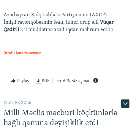
Azərbaycan Xalq Cəbhəsi Partiyasının (AXCP)
İmişli rayon şöbəsinin fəalı, ikinci qrup əlil
Vüqar
Qədirli
2 il müddətinə azadlıqdan məhrum edilib.
Ətraflı burada oxuyun
Paylaş
PDF
VPN-siz açmaq
İyun 30, 2026
Milli Məclis məcburi köçkünlərlə
bağlı qanuna dəyişiklik etdi