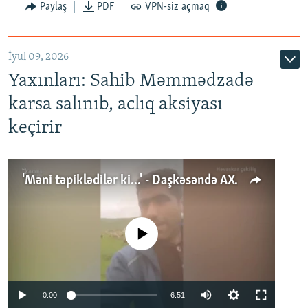
Paylaş
PDF
VPN-siz açmaq
İyul 09, 2026
Yaxınları: Sahib Məmmədzadə
karsa salınıb, aclıq aksiyası
keçirir
'Məni təpiklədilər ki...' - Daşkəsəndə AXCP fəalının yaxınları onun həbsinə etiraz edirlər
No media source currently available
Auto
0:00
6:51