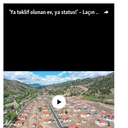
'Ya təklif olunan ev, ya status!' – Laçın köçkünü: 'Laçından başqa heç hara!'
No media source currently available