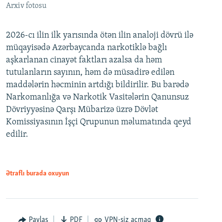
Arxiv fotosu
2026-cı ilin ilk yarısında ötən ilin analoji dövrü ilə
müqayisədə Azərbaycanda narkotiklə bağlı
aşkarlanan cinayət faktları azalsa da həm
tutulanların sayının, həm də müsadirə edilən
maddələrin həcminin artdığı bildirilir. Bu barədə
Narkomanlığa və Narkotik Vasitələrin Qanunsuz
Dövriyyəsinə Qarşı Mübarizə üzrə Dövlət
Komissiyasının İşçi Qrupunun məlumatında qeyd
edilir.
Ətraflı burada oxuyun
Paylaş
PDF
VPN-siz açmaq