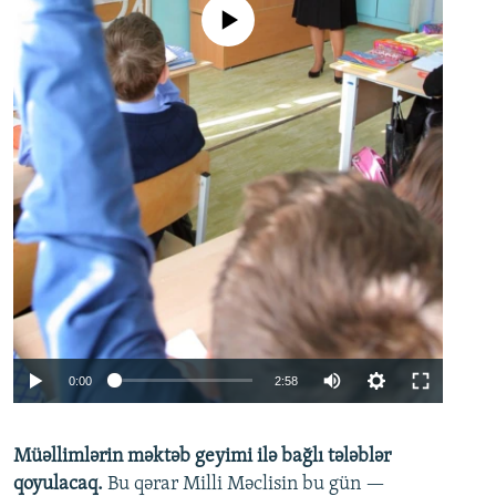
No media source currently available
Auto
0:00
2:58
240p
Müəllimlərin məktəb geyimi ilə bağlı tələblər
360p
qoyulacaq.
Bu qərar Milli Məclisin bu gün —
480p