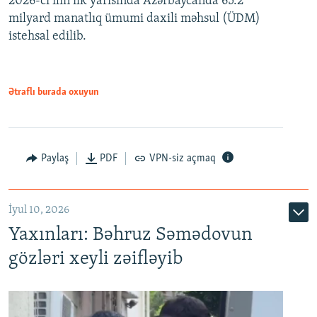
2026-cı ilin ilk yarısında Azərbaycanda 65.2
milyard manatlıq ümumi daxili məhsul (ÜDM)
480p
Auto
240p
360p
480p
istehsal edilib.
720p
720p
1080p
1080p
Ətraflı burada oxuyun
Paylaş
PDF
VPN-siz açmaq
İyul 10, 2026
Yaxınları: Bəhruz Səmədovun
gözləri xeyli zəifləyib