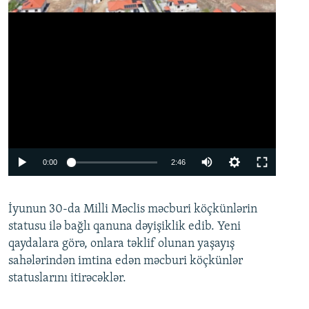
Auto
0:00
2:46
240p
İyunun 30-da Milli Məclis məcburi köçkünlərin
360p
statusu ilə bağlı qanuna dəyişiklik edib. Yeni
480p
qaydalara görə, onlara təklif olunan yaşayış
720p
sahələrindən imtina edən məcburi köçkünlər
statuslarını itirəcəklər.
1080p