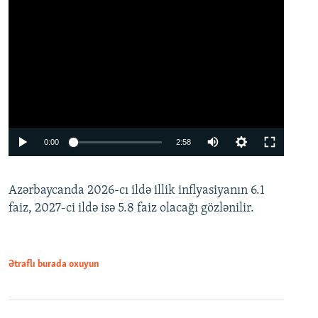
Auto
0:00
2:58
240p
Azərbaycanda 2026-cı ildə illik inflyasiyanın 6.1
360p
faiz, 2027-ci ildə isə 5.8 faiz olacağı gözlənilir.
480p
720p
1080p
Ətraflı burada oxuyun