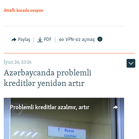
Ətraflı burada oxuyun
Auto
240p
360p
480p
Paylaş
PDF
VPN-siz açmaq
720p
1080p
İyun 26, 2026
Azərbaycanda problemli
kreditlər yenidən artır
Problemli kreditlər azalmır, artır