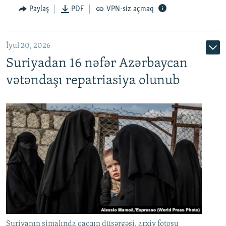
Paylaş
PDF
VPN-siz açmaq
İyul 20, 2026
Auto
240p
360p
480p
Suriyadan 16 nəfər Azərbaycan
720p
1080p
vətəndaşı repatriasiya olunub
Suriyanın şimalında qaçqın düşərgəsi, arxiv fotosu