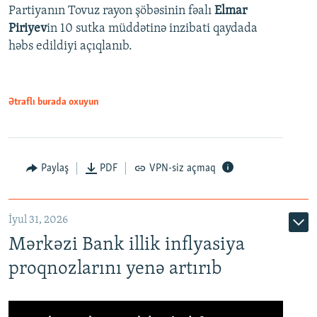
Partiyanın Tovuz rayon şöbəsinin fəalı
Elmar
Piriyev
in 10 sutka müddətinə inzibati qaydada
həbs edildiyi açıqlanıb.
Ətraflı burada oxuyun
Paylaş
PDF
VPN-siz açmaq
İyul 31, 2026
Mərkəzi Bank illik inflyasiya
proqnozlarını yenə artırıb