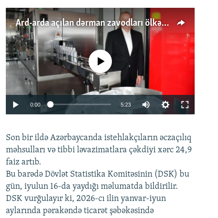
Ard-arda açılan dərman zavodları ölkənin tələbatını ödəyirmi?
No media source currently available
Auto
0:00
5:23
240p
Son bir ildə Azərbaycanda istehlakçıların
360p
əczaçılıq
məhsulları və tibbi ləvazimatlara çəkdiyi xərc 24,9
480p
Auto
240p
360p
480p
faiz artıb.
720p
Bu barədə Dövlət Statistika Komitəsinin (DSK) bu
720p
1080p
gün, iyulun 16-da yaydığı məlumatda bildirilir.
1080p
DSK vurğulayır ki, 2026-cı ilin yanvar-iyun
aylarında pərakəndə ticarət şəbəkəsində