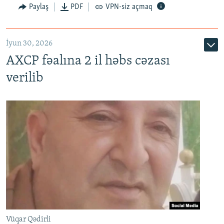
Paylaş
PDF
VPN-siz açmaq
İyun 30, 2026
AXCP fəalına 2 il həbs cəzası
verilib
Vüqar Qədirli