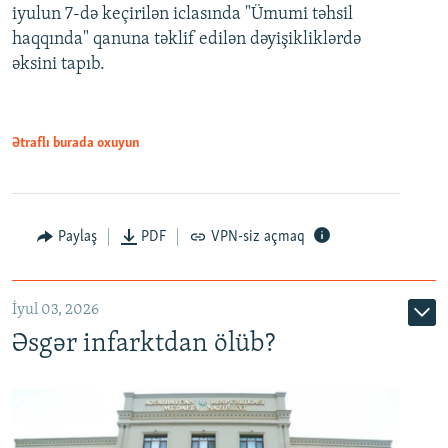
iyulun 7-də keçirilən iclasında "Ümumi təhsil
720p
haqqında" qanuna təklif edilən dəyişikliklərdə
əksini tapıb.
1080p
Ətraflı burada oxuyun
Auto
240p
360p
480p
Paylaş
PDF
VPN-siz açmaq
720p
1080p
İyul 03, 2026
Əsgər infarktdan ölüb?