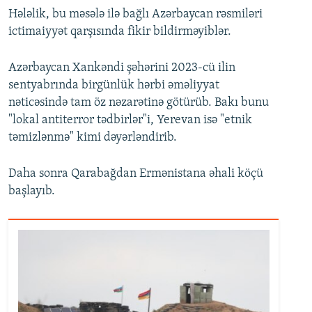
Hələlik, bu məsələ ilə bağlı Azərbaycan rəsmiləri
ictimaiyyət qarşısında fikir bildirməyiblər.
Azərbaycan Xankəndi şəhərini 2023-cü ilin
sentyabrında birgünlük hərbi əməliyyat
nəticəsində tam öz nəzarətinə götürüb. Bakı bunu
"lokal antiterror tədbirlər"i, Yerevan isə "etnik
təmizlənmə" kimi dəyərləndirib.
Daha sonra Qarabağdan Ermənistana əhali köçü
başlayıb.