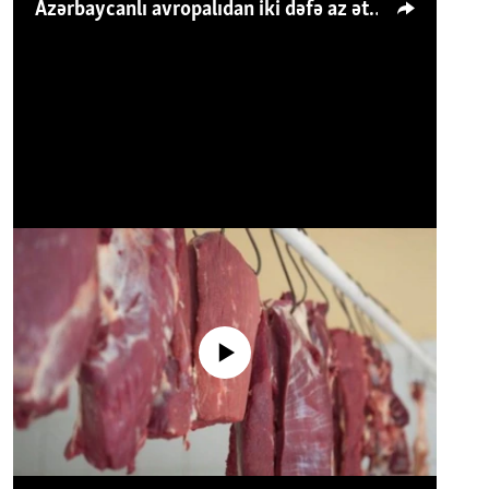
Azərbaycanlı avropalıdan iki dəfə az ət yeyir, amma... 'Qiymət artımı qaçılmazdır'
No media source currently available