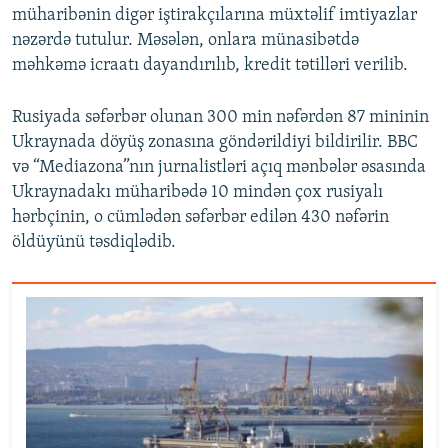
müharibənin digər iştirakçılarına müxtəlif imtiyazlar
nəzərdə tutulur. Məsələn, onlara münasibətdə
məhkəmə icraatı dayandırılıb, kredit tətilləri verilib.
Rusiyada səfərbər olunan 300 min nəfərdən 87 mininin
Ukraynada döyüş zonasına göndərildiyi bildirilir. BBC
və “Mediazona”nın jurnalistləri açıq mənbələr əsasında
Ukraynadakı müharibədə 10 mindən çox rusiyalı
hərbçinin, o cümlədən səfərbər edilən 430 nəfərin
öldüyünü təsdiqlədib.