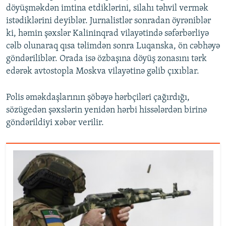
döyüşməkdən imtina etdiklərini, silahı təhvil vermək
istədiklərini deyiblər. Jurnalistlər sonradan öyrəniblər
ki, həmin şəxslər Kalininqrad vilayətində səfərbərliyə
cəlb olunaraq qısa təlimdən sonra Luqanska, ön cəbhəyə
göndəriliblər. Orada isə özbaşına döyüş zonasını tərk
edərək avtostopla Moskva vilayətinə gəlib çıxıblar.
Polis əməkdaşlarının şöbəyə hərbçiləri çağırdığı,
sözügedən şəxslərin yenidən hərbi hissələrdən birinə
göndərildiyi xəbər verilir.