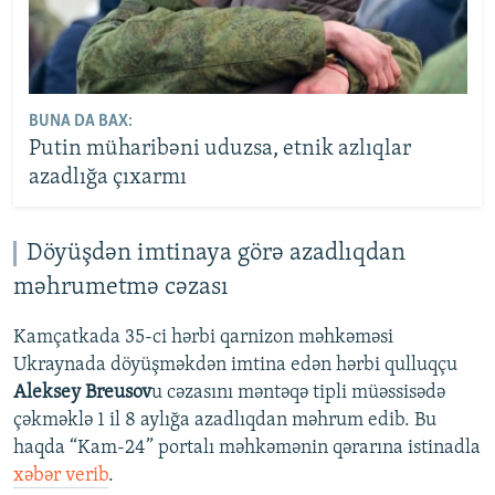
BUNA DA BAX:
Putin müharibəni uduzsa, etnik azlıqlar
azadlığa çıxarmı
Döyüşdən imtinaya görə azadlıqdan
məhrumetmə cəzası
Kamçatkada 35-ci hərbi qarnizon məhkəməsi
Ukraynada döyüşməkdən imtina edən hərbi qulluqçu
Aleksey Breusov
u cəzasını məntəqə tipli müəssisədə
çəkməklə 1 il 8 aylığa azadlıqdan məhrum edib. Bu
haqda “Kam-24” portalı məhkəmənin qərarına istinadla
xəbər verib
.