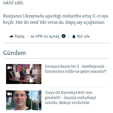
təklif edib.
Rusiyanın Ukraynada apardığı müharibə artıq 11-ci aya
keçib. Hər iki tərəf itki versə də, dəqiq say açıqlanmır.
Paylaş
VPN-siz açmaq
Bizi izlə
Gündəm
Savaşsız keçən bir il - Azərbaycanla
Ermənistan sülhə nə qədər yaxındır?
'Guya Əli Kərimliyə 850 min
göndərib' – keçmiş mühafizəçi
tutuldu, Bakıya verilə bilər