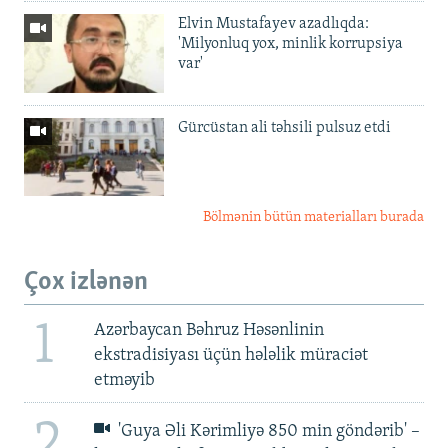
Elvin Mustafayev azadlıqda:
'Milyonluq yox, minlik korrupsiya
var'
Gürcüstan ali təhsili pulsuz etdi
Bölmənin bütün materialları burada
Çox izlənən
1
Azərbaycan Bəhruz Həsənlinin
ekstradisiyası üçün hələlik müraciət
etməyib
2
'Guya Əli Kərimliyə 850 min göndərib' –