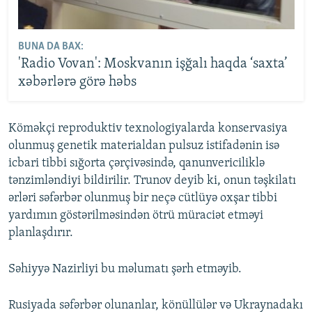
BUNA DA BAX:
'Radio Vovan': Moskvanın işğalı haqda ‘saxta’
xəbərlərə görə həbs
Köməkçi reproduktiv texnologiyalarda konservasiya
olunmuş genetik materialdan pulsuz istifadənin isə
icbari tibbi sığorta çərçivəsində, qanunvericiliklə
tənzimləndiyi bildirilir. Trunov deyib ki, onun təşkilatı
ərləri səfərbər olunmuş bir neçə cütlüyə oxşar tibbi
yardımın göstərilməsindən ötrü müraciət etməyi
planlaşdırır.
Səhiyyə Nazirliyi bu məlumatı şərh etməyib.
Rusiyada səfərbər olunanlar, könüllülər və Ukraynadakı