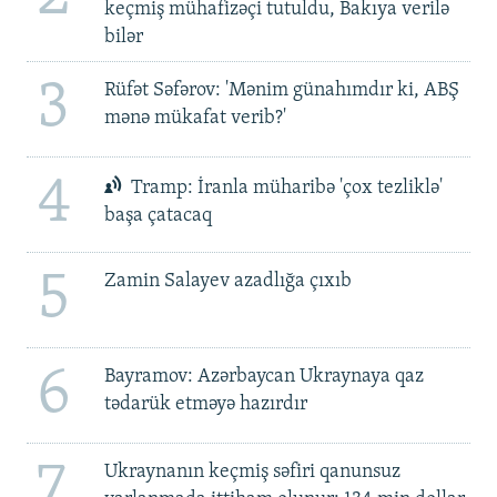
keçmiş mühafizəçi tutuldu, Bakıya verilə
bilər
3
Rüfət Səfərov: 'Mənim günahımdır ki, ABŞ
mənə mükafat verib?'
4
Tramp: İranla müharibə 'çox tezliklə'
başa çatacaq
5
Zamin Salayev azadlığa çıxıb
6
Bayramov: Azərbaycan Ukraynaya qaz
tədarük etməyə hazırdır
7
Ukraynanın keçmiş səfiri qanunsuz