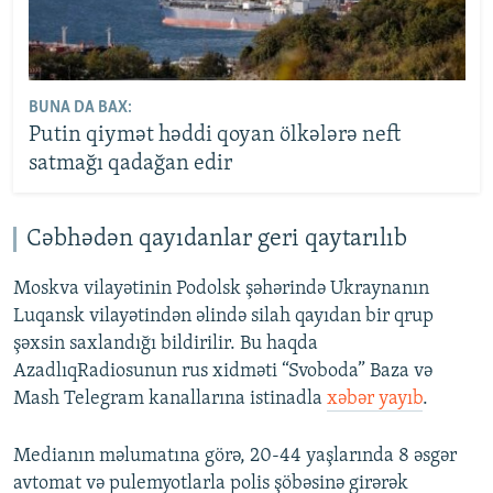
BUNA DA BAX:
Putin qiymət həddi qoyan ölkələrə neft
satmağı qadağan edir
Cəbhədən qayıdanlar geri qaytarılıb
Moskva vilayətinin Podolsk şəhərində Ukraynanın
Luqansk vilayətindən əlində silah qayıdan bir qrup
şəxsin saxlandığı bildirilir. Bu haqda
AzadlıqRadiosunun rus xidməti “Svoboda” Baza və
Mash Telegram kanallarına istinadla
xəbər yayıb
.
Medianın məlumatına görə, 20-44 yaşlarında 8 əsgər
avtomat və pulemyotlarla polis şöbəsinə girərək