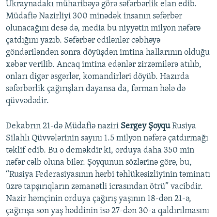
Ukraynadakı müharibəyə görə səfərbərlik elan edib.
Müdafiə Nazirliyi 300 minədək insanın səfərbər
olunacağını desə də, media bu niyyətin milyon nəfərə
çatdığını yazıb. Səfərbər edilənlər cəbhəyə
göndəriləndən sonra döyüşdən imtina hallarının olduğu
xəbər verilib. Ancaq imtina edənlər zirzəmilərə atılıb,
onları digər əsgərlər, komandirləri döyüb. Hazırda
səfərbərlik çağırışları dayansa da, fərman hələ də
qüvvədədir.
Dekabrın 21-də Müdafiə naziri
Sergey Şoyqu
Rusiya
Silahlı Qüvvələrinin sayını 1.5 milyon nəfərə çatdırmağı
təklif edib. Bu o deməkdir ki, orduya daha 350 min
nəfər cəlb oluna bilər. Şoyqunun sözlərinə görə, bu,
“Rusiya Federasiyasının hərbi təhlükəsizliyinin təminatı
üzrə tapşırıqların zəmanətli icrasından ötrü” vacibdir.
Nazir həmçinin orduya çağırış yaşının 18-dən 21-ə,
çağırışa son yaş həddinin isə 27-dən 30-a qaldırılmasını