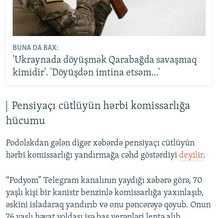
BUNA DA BAX:
'Ukraynada döyüşmək Qarabağda savaşmaq
kimidir'. 'Döyüşdən imtina etsəm...'
Pensiyaçı cütlüyün hərbi komissarlığa
hücumu
Podolskdan gələn digər xəbərdə pensiyaçı cütlüyün
hərbi komissarlığı yandırmağa cəhd göstərdiyi
deyilir
.
“Podyom” Telegram kanalının yaydığı xəbərə görə, 70
yaşlı kişi bir kanistr benzinlə komissarlığa yaxınlaşıb,
əskini isladaraq yandırıb və onu pəncərəyə qoyub. Onun
76 yaşlı həyat yoldaşı isə baş verənləri lentə alıb.