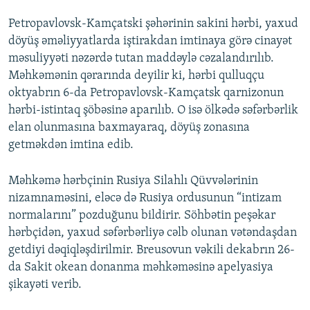
Petropavlovsk-Kamçatski şəhərinin sakini hərbi, yaxud
döyüş əməliyyatlarda iştirakdan imtinaya görə cinayət
məsuliyyəti nəzərdə tutan maddəylə cəzalandırılıb.
Məhkəmənin qərarında deyilir ki, hərbi qulluqçu
oktyabrın 6-da Petropavlovsk-Kamçatsk qarnizonun
hərbi-istintaq şöbəsinə aparılıb. O isə ölkədə səfərbərlik
elan olunmasına baxmayaraq, döyüş zonasına
getməkdən imtina edib.
Məhkəmə hərbçinin Rusiya Silahlı Qüvvələrinin
nizamnaməsini, eləcə də Rusiya ordusunun “intizam
normalarını” pozduğunu bildirir. Söhbətin peşəkar
hərbçidən, yaxud səfərbərliyə cəlb olunan vətəndaşdan
getdiyi dəqiqləşdirilmir. Breusovun vəkili dekabrın 26-
da Sakit okean donanma məhkəməsinə apelyasiya
şikayəti verib.