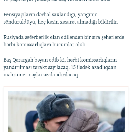
Pensiyaçıların dərhal saxlandığı, yanğının
söndürüldüyü, heç kəsin xəsarət almadığı bildirilir.
Rusiyada səfərbərlik elan ediləndən bir sıra şəhərlərdə
hərbi komissarlıqlara hücumlar olub.
Baş Qərargah bəyan edib ki, hərbi komissarlıqların
yandırılması terakt sayılacaq, 15 ilədək azadlıqdan
məhrumetməylə cəzalandırılacaq