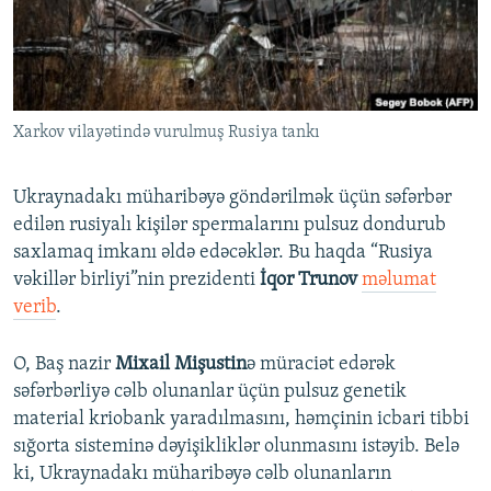
İNFOQRAFIKA
AZƏRBAYCAN ƏDƏBIYYATI KITABXANASI
MISSIYAMIZ
BIZI IZLƏ
KARIKATURA
İSLAM VƏ DEMOKRATIYA
PEŞƏ ETIKASI VƏ JURNALISTIKA STANDARTLARIMIZ
İZ - MƏDƏNIYYƏT PROQRAMI
MATERIALLARIMIZDAN ISTIFADƏ
Xarkov vilayətində vurulmuş Rusiya tankı
AZADLIQRADIOSU MOBIL TELEFONUNUZDA
RFE/RL-in bütün saytları
BIZIMLƏ ƏLAQƏ
Ukraynadakı müharibəyə göndərilmək üçün səfərbər
XƏBƏR BÜLLETENLƏRIMIZ
edilən rusiyalı kişilər spermalarını pulsuz dondurub
saxlamaq imkanı əldə edəcəklər. Bu haqda “Rusiya
vəkillər birliyi”nin prezidenti
İqor Trunov
məlumat
verib
.
O, Baş nazir
Mixail Mişustin
ə müraciət edərək
səfərbərliyə cəlb olunanlar üçün pulsuz genetik
material kriobank yaradılmasını, həmçinin icbari tibbi
sığorta sisteminə dəyişikliklər olunmasını istəyib. Belə
ki, Ukraynadakı müharibəyə cəlb olunanların