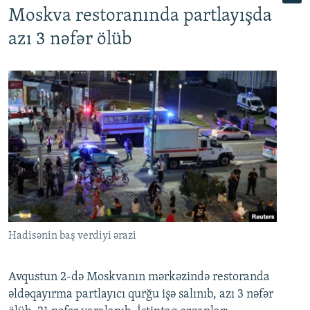
Moskva restoranında partlayışda
azı 3 nəfər ölüb
Hadisənin baş verdiyi ərazi
Avqustun 2-də Moskvanın mərkəzində restoranda
əldəqayırma partlayıcı qurğu işə salınıb, azı 3 nəfər