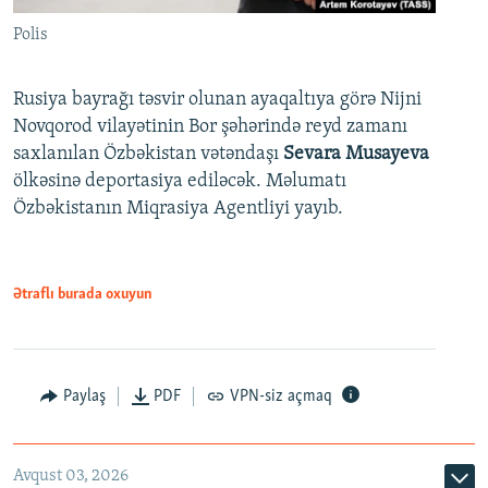
Polis
Rusiya bayrağı təsvir olunan ayaqaltıya görə Nijni
Novqorod vilayətinin Bor şəhərində reyd zamanı
saxlanılan Özbəkistan vətəndaşı
Sevara Musayeva
ölkəsinə deportasiya ediləcək. Məlumatı
Özbəkistanın Miqrasiya Agentliyi yayıb.
Ətraflı burada oxuyun
Paylaş
PDF
VPN-siz açmaq
Avqust 03, 2026