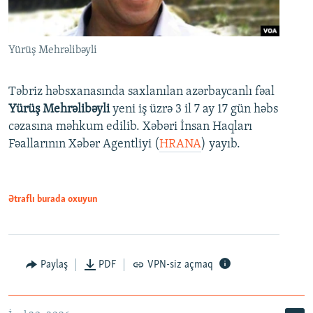
Yürüş Mehrəlibəyli
Təbriz həbsxanasında saxlanılan azərbaycanlı fəal
Yürüş Mehrəlibəyli
yeni iş üzrə 3 il 7 ay 17 gün həbs
cəzasına məhkum edilib. Xəbəri İnsan Haqları
Fəallarının Xəbər Agentliyi (
HRANA
) yayıb.
Ətraflı burada oxuyun
Paylaş
PDF
VPN-siz açmaq