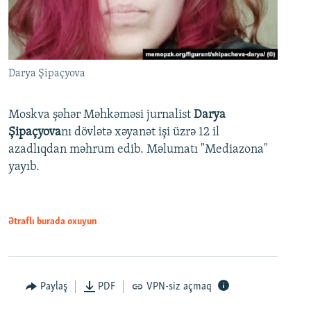
Darya Şipaçyova
Moskva şəhər Məhkəməsi jurnalist
Darya
Şipaçyova
nı dövlətə xəyanət işi üzrə 12 il
azadlıqdan məhrum edib. Məlumatı "Mediazona"
yayıb.
Ətraflı burada oxuyun
Paylaş
PDF
VPN-siz açmaq