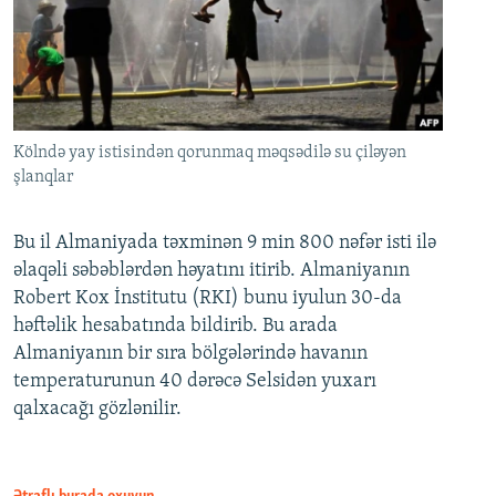
Kölndə yay istisindən qorunmaq məqsədilə su çiləyən
şlanqlar
Bu il Almaniyada təxminən 9 min 800 nəfər isti ilə
əlaqəli səbəblərdən həyatını itirib. Almaniyanın
Robert Kox İnstitutu (RKI) bunu iyulun 30-da
həftəlik hesabatında bildirib. Bu arada
Almaniyanın bir sıra bölgələrində havanın
temperaturunun 40 dərəcə Selsidən yuxarı
qalxacağı gözlənilir.