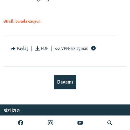
Ətraflı burada oxuyun
Paylaş
PDF
VPN-siz açmaq
Davamı
BIZI IZLƏ