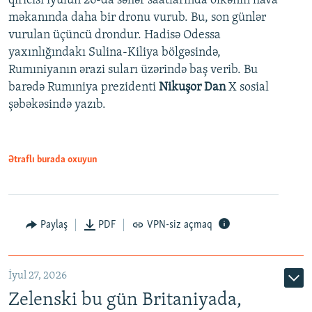
qırıcısı iyulun 26-da səhər saatlarında ölkənin hava
məkanında daha bir dronu vurub. Bu, son günlər
vurulan üçüncü drondur. Hadisə Odessa
yaxınlığındakı Sulina-Kiliya bölgəsində,
Rumıniyanın ərazi suları üzərində baş verib. Bu
barədə Rumıniya prezidenti
Nikuşor Dan
X sosial
şəbəkəsində yazıb.
Ətraflı burada oxuyun
Paylaş
PDF
VPN-siz açmaq
İyul 27, 2026
Zelenski bu gün Britaniyada,