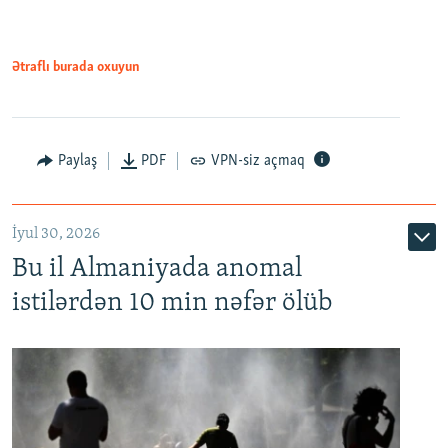
Ətraflı burada oxuyun
Paylaş
PDF
VPN-siz açmaq
İyul 30, 2026
Bu il Almaniyada anomal
istilərdən 10 min nəfər ölüb