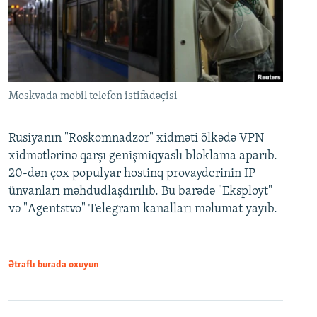
Moskvada mobil telefon istifadəçisi
Rusiyanın "Roskomnadzor" xidməti ölkədə VPN
xidmətlərinə qarşı genişmiqyaslı bloklama aparıb.
20-dən çox populyar hostinq provayderinin IP
ünvanları məhdudlaşdırılıb. Bu barədə "Eksployt"
və "Agentstvo" Telegram kanalları məlumat yayıb.
Ətraflı burada oxuyun