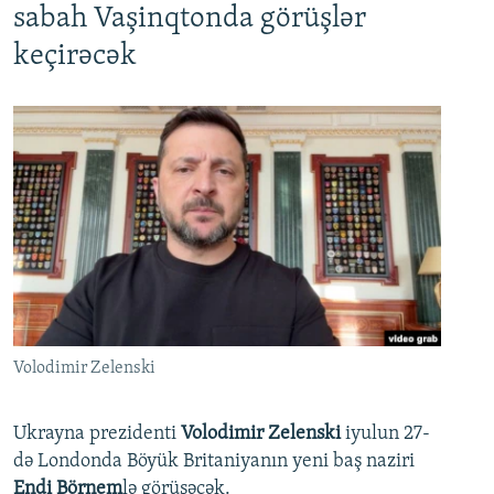
sabah Vaşinqtonda görüşlər
keçirəcək
Volodimir Zelenski
Ukrayna prezidenti
Volodimir Zelenski
iyulun 27-
də Londonda Böyük Britaniyanın yeni baş naziri
Endi Börnem
lə görüşəcək.