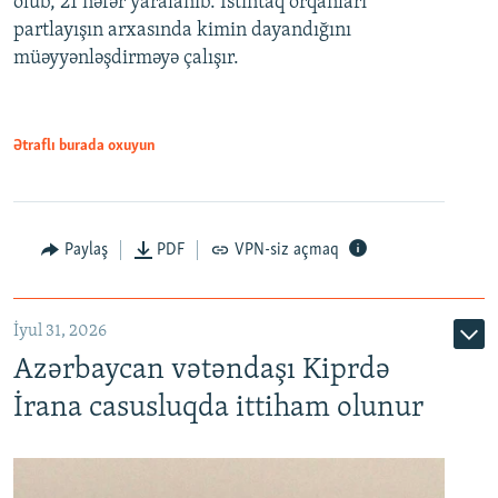
ölüb, 21 nəfər yaralanıb. İstintaq orqanları
partlayışın arxasında kimin dayandığını
müəyyənləşdirməyə çalışır.
Ətraflı burada oxuyun
Paylaş
PDF
VPN-siz açmaq
İyul 31, 2026
Azərbaycan vətəndaşı Kiprdə
İrana casusluqda ittiham olunur