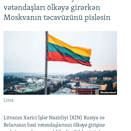
vətəndaşları ölkəyə girərkən
Moskvanın təcavüzünü pisləsin
Litva
Litvanın Xarici İşlər Nazirliyi (XİN) Rusiya və
Belarusun bəzi vətəndaşlarının ölkəyə girişinə