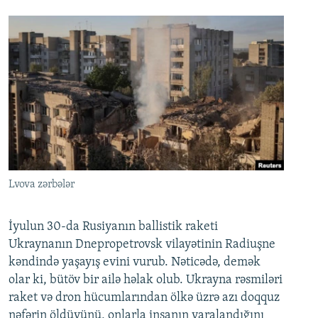
Lvova zərbələr
İyulun 30-da Rusiyanın ballistik raketi
Ukraynanın Dnepropetrovsk vilayətinin Radiuşne
kəndində yaşayış evini vurub. Nəticədə, demək
olar ki, bütöv bir ailə həlak olub. Ukrayna rəsmiləri
raket və dron hücumlarından ölkə üzrə azı doqquz
nəfərin öldüyünü, onlarla insanın yaralandığını