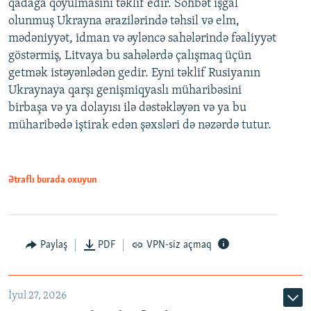
qadağa qoyulmasını təklif edir. Söhbət işğal
olunmuş Ukrayna ərazilərində təhsil və elm,
mədəniyyət, idman və əyləncə sahələrində fəaliyyət
göstərmiş, Litvaya bu sahələrdə çalışmaq üçün
getmək istəyənlədən gedir. Eyni təklif Rusiyanın
Ukraynaya qarşı genişmiqyaslı müharibəsini
birbaşa və ya dolayısı ilə dəstəkləyən və ya bu
müharibədə iştirak edən şəxsləri də nəzərdə tutur.
Ətraflı burada oxuyun
Paylaş
PDF
VPN-siz açmaq
İyul 27, 2026