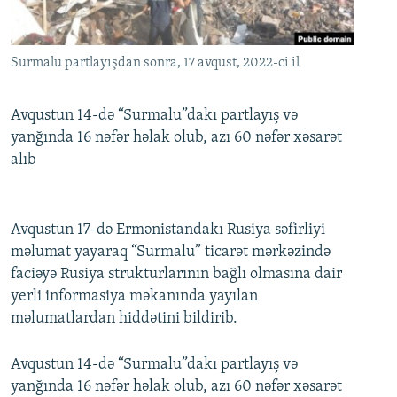
İNFOQRAFIKA
AZƏRBAYCAN ƏDƏBIYYATI KITABXANASI
MISSIYAMIZ
BIZI IZLƏ
KARIKATURA
İSLAM VƏ DEMOKRATIYA
PEŞƏ ETIKASI VƏ JURNALISTIKA STANDARTLARIMIZ
Surmalu partlayışdan sonra, 17 avqust, 2022-ci il
İZ - MƏDƏNIYYƏT PROQRAMI
MATERIALLARIMIZDAN ISTIFADƏ
AZADLIQRADIOSU MOBIL TELEFONUNUZDA
RFE/RL-in bütün saytları
Avqustun 14-də “Surmalu”dakı partlayış və
yanğında 16 nəfər həlak olub, azı 60 nəfər xəsarət
BIZIMLƏ ƏLAQƏ
alıb
XƏBƏR BÜLLETENLƏRIMIZ
Avqustun 17-də Ermənistandakı Rusiya səfirliyi
məlumat yayaraq “Surmalu” ticarət mərkəzində
faciəyə Rusiya strukturlarının bağlı olmasına dair
yerli informasiya məkanında yayılan
məlumatlardan hiddətini bildirib.
Avqustun 14-də “Surmalu”dakı partlayış və
yanğında 16 nəfər həlak olub, azı 60 nəfər xəsarət