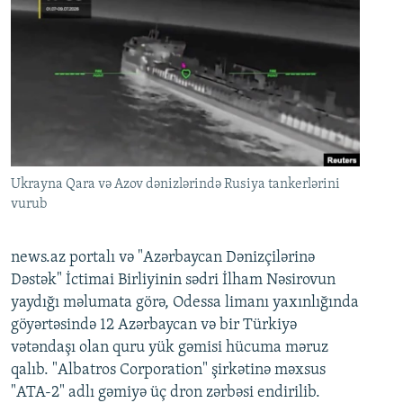
Ukrayna Qara və Azov dənizlərində Rusiya tankerlərini
vurub
news.az portalı və "Azərbaycan Dənizçilərinə
Dəstək" İctimai Birliyinin sədri İlham Nəsirovun
yaydığı məlumata görə, Odessa limanı yaxınlığında
göyərtəsində 12 Azərbaycan və bir Türkiyə
vətəndaşı olan quru yük gəmisi hücuma məruz
qalıb. "Albatros Corporation" şirkətinə məxsus
"ATA-2" adlı gəmiyə üç dron zərbəsi endirilib.