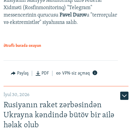
Rusiyanın Maliyyə Monitorinqi üzrə Federal
Xidməti (Rosfinmonitorinq) "Telegram"
messencerinin qurucusu
Pavel Durov
u "terrorçular
və ekstremistlər" siyahısına salıb.
Ətraflı burada oxuyun
Paylaş
PDF
VPN-siz açmaq
İyul 30, 2026
Rusiyanın raket zərbəsindən
Ukrayna kəndində bütöv bir ailə
həlak olub