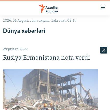
Keçid
linkləri
Əsas
2026, 06 Avqust, cümə axşamı, Bakı vaxtı 08:41
məzmuna
GÜNDƏM
Dünya xəbərləri
qayıt
#İZAHLA
Əsas
KORRUPSIOMETR
naviqasiyaya
Avqust 17, 2022
qayıt
#ƏSLINDƏ
Axtarışa
Rusiya Ermənistana nota verdi
FƏRQƏ BAX
keç
QANUNI DOĞRU
ARAŞDIRMA
MULTIMEDIA
RADIO ARXIV
VIDEO
HAQQIMIZDA
FOTOQALEREYA
OXU ZALI