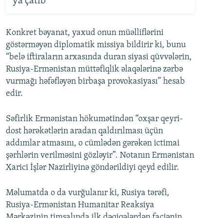
ya çatıb
Konkret bəyanat, yaxud onun müəlliflərini
göstərməyən diplomatik missiya bildirir ki, bunu
“belə iftiraların arxasında duran siyasi qüvvələrin,
Rusiya-Ermənistan müttəfiqlik əlaqələrinə zərbə
vurmağı həfəfləyən birbaşa provokasiyası” hesab
edir.
Səfirlik Ermənistan hökumətindən “oxşar qeyri-
dost hərəkətlərin aradan qaldırılması üçün
addımlar atmasını, o cümlədən gərəkən ictimai
şərhlərin verilməsini gözləyir”. Notanın Ermənistan
Xarici İşlər Nazirliyinə göndərildiyi qeyd edilir.
Məlumatda o da vurğulanır ki, Rusiya tərəfi,
Rusiya-Ermənistan Humanitar Reaksiya
Mərkəzinin timsalında ilk dəqiqələrdən faciənin