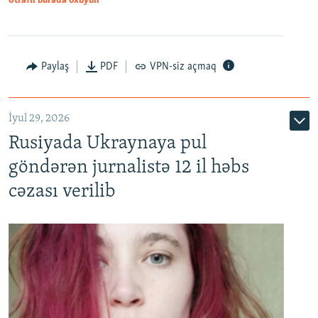
Ətraflı burada oxuyun
Paylaş
PDF
VPN-siz açmaq
İyul 29, 2026
Rusiyada Ukraynaya pul
göndərən jurnalistə 12 il həbs
cəzası verilib