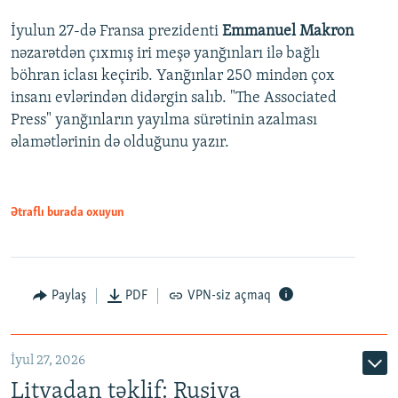
İyulun 27-də Fransa prezidenti
Emmanuel Makron
nəzarətdən çıxmış iri meşə yanğınları ilə bağlı
böhran iclası keçirib. Yanğınlar 250 mindən çox
insanı evlərindən didərgin salıb. "The Associated
Press" yanğınların yayılma sürətinin azalması
əlamətlərinin də olduğunu yazır.
Ətraflı burada oxuyun
Paylaş
PDF
VPN-siz açmaq
İyul 27, 2026
Litvadan təklif: Rusiya