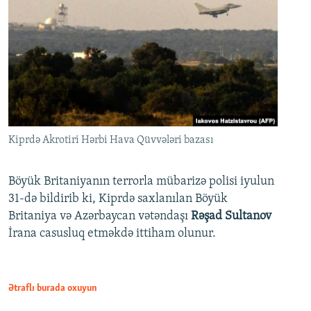
Kiprdə Akrotiri Hərbi Hava Qüvvələri bazası
Böyük Britaniyanın terrorla mübarizə polisi iyulun
31-də bildirib ki, Kiprdə saxlanılan Böyük
Britaniya və Azərbaycan vətəndaşı
Rəşad Sultanov
İrana casusluq etməkdə ittiham olunur.
Ətraflı burada oxuyun