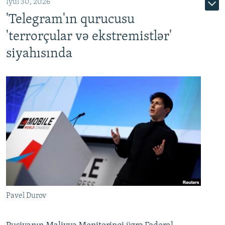
İyul 30, 2026
'Telegram'ın qurucusu
'terrorçular və ekstremistlər'
siyahısında
Pavel Durov