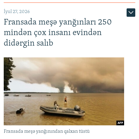
İyul 27, 2026
Fransada meşə yanğınları 250
mindən çox insanı evindən
didərgin salıb
Fransada meşə yanğınından qalxan tüstü