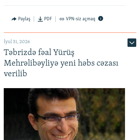
Paylaş
PDF
VPN-siz açmaq
İyul 31, 2026
Təbrizdə fəal Yürüş
Mehrəlibəyliyə yeni həbs cəzası
verilib