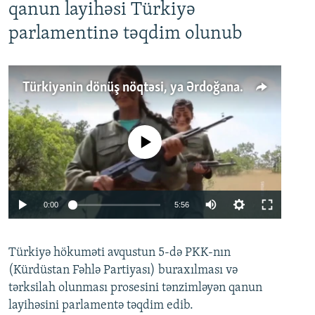
qanun layihəsi Türkiyə
parlamentinə təqdim olunub
Türkiyənin dönüş nöqtəsi, ya Ərdoğana üçüncü şans: PKK ilə qəfil barışıq nə deməkdir?
No media source currently available
Auto
0:00
5:56
240p
Türkiyə hökuməti avqustun 5-də PKK-nın
360p
(Kürdüstan Fəhlə Partiyası) buraxılması və
480p
Auto
240p
360p
480p
tərksilah olunması prosesini tənzimləyən qanun
720p
layihəsini parlamentə təqdim edib.
720p
1080p