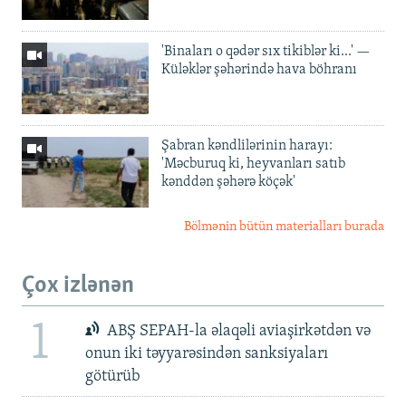
'Binaları o qədər sıx tikiblər ki...' —
Küləklər şəhərində hava böhranı
Şabran kəndlilərinin harayı:
'Məcburuq ki, heyvanları satıb
kənddən şəhərə köçək'
Bölmənin bütün materialları burada
Çox izlənən
1
ABŞ SEPAH-la əlaqəli aviaşirkətdən və
onun iki təyyarəsindən sanksiyaları
götürüb