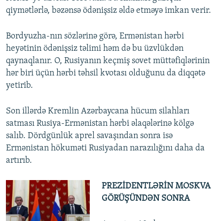
qiymətlərlə, bəzənsə ödənişsiz əldə etməyə imkan verir.
Bordyuzha-nın sözlərinə görə, Ermənistan hərbi
heyətinin ödənişsiz təlimi həm də bu üzvlükdən
qaynaqlanır. O, Rusiyanın keçmiş sovet müttəfiqlərinin
hər biri üçün hərbi təhsil kvotası olduğunu da diqqətə
yetirib.
Son illərdə Kremlin Azərbaycana hücum silahları
satması Rusiya-Ermənistan hərbi əlaqələrinə kölgə
salıb. Dördgünlük aprel savaşından sonra isə
Ermənistan hökuməti Rusiyadan narazılığını daha da
artırıb.
PREZİDENTLƏRİN MOSKVA
GÖRÜŞÜNDƏN SONRA