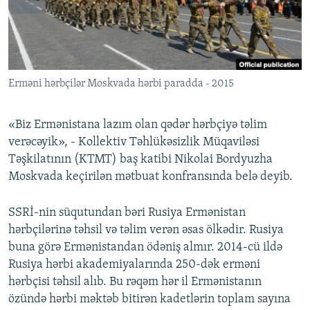
İNFOQRAFIKA
AZƏRBAYCAN ƏDƏBIYYATI KITABXANASI
MISSIYAMIZ
BIZI IZLƏ
KARIKATURA
İSLAM VƏ DEMOKRATIYA
PEŞƏ ETIKASI VƏ JURNALISTIKA STANDARTLARIMIZ
İZ - MƏDƏNIYYƏT PROQRAMI
MATERIALLARIMIZDAN ISTIFADƏ
Erməni hərbçilər Moskvada hərbi paradda - 2015
AZADLIQRADIOSU MOBIL TELEFONUNUZDA
RFE/RL-in bütün saytları
BIZIMLƏ ƏLAQƏ
«Biz Ermənistana lazım olan qədər hərbçiyə təlim
XƏBƏR BÜLLETENLƏRIMIZ
verəcəyik», - Kollektiv Təhlükəsizlik Müqaviləsi
Təşkilatının (KTMT) baş katibi Nikolai Bordyuzha
Moskvada keçirilən mətbuat konfransında belə deyib.
SSRİ-nin süqutundan bəri Rusiya Ermənistan
hərbçilərinə təhsil və təlim verən əsas ölkədir. Rusiya
buna görə Ermənistandan ödəniş almır. 2014-cü ildə
Rusiya hərbi akademiyalarında 250-dək erməni
hərbçisi təhsil alıb. Bu rəqəm hər il Ermənistanın
özündə hərbi məktəb bitirən kadetlərin toplam sayına