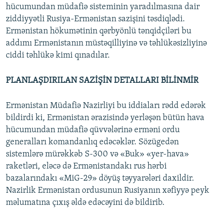
hücumundan müdafiə sisteminin yaradılmasına dair
ziddiyyətli Rusiya-Ermənistan sazişini təsdiqlədi.
Ermənistan hökumətinin qərbyönlü tənqidçiləri bu
addımı Ermənistanın müstəqilliyinə və təhlükəsizliyinə
ciddi təhlükə kimi qınadılar.
PLANLAŞDIRILAN SAZİŞİN DETALLARI BİLİNMİR
Ermənistan Müdafiə Nazirliyi bu iddiaları rədd edərək
bildirdi ki, Ermənistan ərazisində yerləşən bütün hava
hücumundan müdafiə qüvvələrinə erməni ordu
generalları komandanlıq edəcəklər. Sözügedən
sistemlərə mürəkkəb S-300 və «Buk» «yer-hava»
raketləri, eləcə də Ermənistandakı rus hərbi
bazalarındakı «MiG-29» döyüş təyyarələri daxildir.
Nazirlik Ermənistan ordusunun Rusiyanın xəfiyyə peyk
məlumatına çıxış əldə edəcəyini də bildirib.