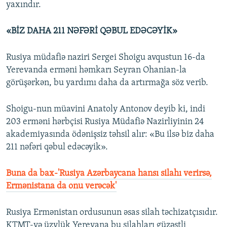
yaxındır.
«BİZ DAHA 211 NƏFƏRİ QƏBUL EDƏCƏYİK»
Rusiya müdafiə naziri Sergei Shoigu avqustun 16-da
Yerevanda erməni həmkarı Seyran Ohanian-la
görüşərkən, bu yardımı daha da artırmağa söz verib.
Shoigu-nun müavini Anatoly Antonov deyib ki, indi
203 erməni hərbçisi Rusiya Müdafiə Nazirliyinin 24
akademiyasında ödənişsiz təhsil alır: «Bu ilsə biz daha
211 nəfəri qəbul edəcəyik».
Buna da bax-'Rusiya Azərbaycana hansı silahı verirsə,
Ermənistana da onu verəcək'
Rusiya Ermənistan ordusunun əsas silah təchizatçısıdır.
KTMT-yə üzvlük Yerevana bu silahları güzəştli