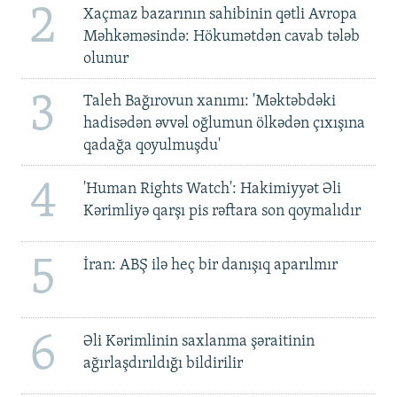
2
Xaçmaz bazarının sahibinin qətli Avropa
Məhkəməsində: Hökumətdən cavab tələb
olunur
3
Taleh Bağırovun xanımı: 'Məktəbdəki
hadisədən əvvəl oğlumun ölkədən çıxışına
qadağa qoyulmuşdu'
4
'Human Rights Watch': Hakimiyyət Əli
Kərimliyə qarşı pis rəftara son qoymalıdır
5
İran: ABŞ ilə heç bir danışıq aparılmır
6
Əli Kərimlinin saxlanma şəraitinin
ağırlaşdırıldığı bildirilir