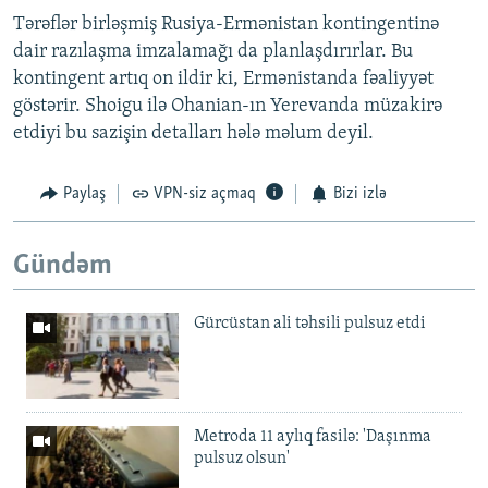
Tərəflər birləşmiş Rusiya-Ermənistan kontingentinə
dair razılaşma imzalamağı da planlaşdırırlar. Bu
kontingent artıq on ildir ki, Ermənistanda fəaliyyət
göstərir. Shoigu ilə Ohanian-ın Yerevanda müzakirə
etdiyi bu sazişin detalları hələ məlum deyil.
Paylaş
VPN-siz açmaq
Bizi izlə
Gündəm
Gürcüstan ali təhsili pulsuz etdi
Metroda 11 aylıq fasilə: 'Daşınma
pulsuz olsun'