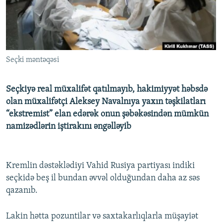
İNFOQRAFIKA
AZƏRBAYCAN ƏDƏBIYYATI KITABXANASI
MISSIYAMIZ
BIZI IZLƏ
KARIKATURA
İSLAM VƏ DEMOKRATIYA
PEŞƏ ETIKASI VƏ JURNALISTIKA STANDARTLARIMIZ
İZ - MƏDƏNIYYƏT PROQRAMI
MATERIALLARIMIZDAN ISTIFADƏ
Seçki məntəqəsi
AZADLIQRADIOSU MOBIL TELEFONUNUZDA
RFE/RL-in bütün saytları
BIZIMLƏ ƏLAQƏ
Seçkiyə real müxalifət qatılmayıb, hakimiyyət həbsdə
XƏBƏR BÜLLETENLƏRIMIZ
olan müxalifətçi Aleksey Navalnıya yaxın təşkilatları
“ekstremist” elan edərək onun şəbəkəsindən mümkün
namizədlərin iştirakını əngəlləyib
Kremlin dəstəklədiyi Vahid Rusiya partiyası indiki
seçkidə beş il bundan əvvəl olduğundan daha az səs
qazanıb.
Lakin hətta pozuntilar və saxtakarlıqlarla müşayiət