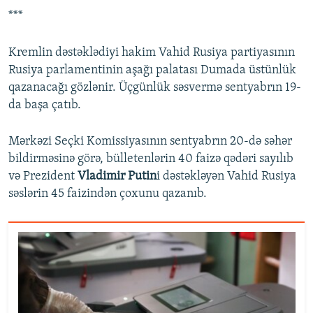
***
Kremlin dəstəklədiyi hakim Vahid Rusiya partiyasının
Rusiya parlamentinin aşağı palatası Dumada üstünlük
qazanacağı gözlənir. Üçgünlük səsvermə sentyabrın 19-
da başa çatıb.
Mərkəzi Seçki Komissiyasının sentyabrın 20-də səhər
bildirməsinə görə, bülletenlərin 40 faizə qədəri sayılıb
və Prezident
Vladimir Putin
i dəstəkləyən Vahid Rusiya
səslərin 45 faizindən çoxunu qazanıb.