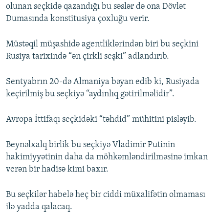
olunan seçkidə qazandığı bu səslər də ona Dövlət
Dumasında konstitusiya çoxluğu verir.
Müstəqil müşashidə agentliklərindən biri bu seçkini
Rusiya tarixində “ən çirkli seşki” adlandırıb.
Sentyabrın 20-də Almaniya bəyan edib ki, Rusiyada
keçirilmiş bu seçkiyə “aydınlıq gətirilməlidir”.
Avropa İttifaqı seçkidəki “təhdid” mühitini pisləyib.
Beynəlxalq birlik bu seçkiyə Vladimir Putinin
hakimiyyətinin daha da möhkəmləndirilməsinə imkan
verən bir hadisə kimi baxır.
Bu seçkilər habelə heç bir ciddi müxalifətin olmaması
ilə yadda qalacaq.