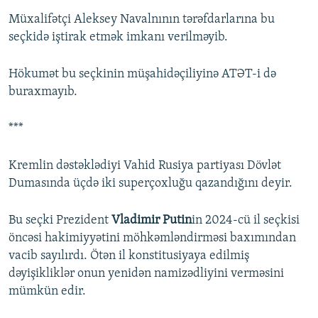
Müxalifətçi Aleksey Navalnının tərəfdarlarına bu
seçkidə iştirak etmək imkanı verilməyib.
Hökumət bu seçkinin müşahidəçiliyinə ATƏT-i də
buraxmayıb.
***
Kremlin dəstəklədiyi Vahid Rusiya partiyası Dövlət
Dumasında üçdə iki superçoxluğu qazandığını deyir.
Bu seçki Prezident
Vladimir Putin
in 2024-cü il seçkisi
öncəsi hakimiyyətini möhkəmləndirməsi baxımından
vacib sayılırdı. Ötən il konstitusiyaya edilmiş
dəyişikliklər onun yenidən namizədliyini verməsini
mümkün edir.