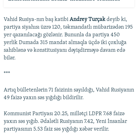
Vahid Rusiya-nın baş katibi
Andrey Turçak
deyib ki,
partiya siyahısı üzrə 120, təkmandatlı mübarizədən 195
yer qazanılacağı gözlənir. Bununla da partiya 450
yerlik Dumada 315 mandat almaqla üçdə iki çoxluğa
sahiblənə və konstitusiyanı dəyişdirməyə davam edə
bilər.
***
Artıq bülletenlərin 71 faizinin sayıldığı, Vahid Rusiyanın
49 faizə yaxın səs yığdığı bildirilir.
Kommunist Partiyası 20.25, millətçi LDPR 7.68 faizə
yaxın səs yığıb. Ədalətli Rusiyanın 7.42, Yeni İnsanlar
partiyasının 5.53 faiz səs yığdığı xəbər verilir.