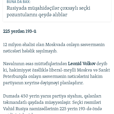
BUNA DA BAX:
Rusiyada müşahidəçilər çoxsaylı seçki
pozuntularını qeydə alıblar
225 yerdən 193-ü
12 milyon əhalisi olan Moskvada onlayn səsvermənin
nəticələri hələlik sayılmayıb.
Navalnının əsas müttəfiqlərindən
Leonid Volkov
deyib
ki, hakimiyyət özəlliklə liberal-meylli Moskva və Sankt
Peterburqda onlayn səsvermənin nəticələrini hakim
partiyanın xeyrinə dəyişməyi planlaşdırır.
Dumada 450 yerin yarısı partiya siyahısı, qalanları
təkmandatlı qaydada müəyyənləşir. Seçki rəsmiləri
Vahid Rusiya namizədlərinin 225 yerin 193-də öndə