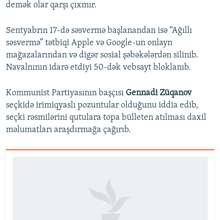
demək olar qarşı çıxmır.
Sentyabrın 17-də səsvermə başlanandan isə “Ağıllı
səsvermə” tətbiqi Apple və Google-un onlayn
mağazalarından və digər sosial şəbəkələrdən silinib.
Navalnının idarə etdiyi 50-dək vebsayt bloklanıb.
Kommunist Partiyasının başçısı
Gennadi Züqanov
seçkidə irimiqyaslı pozuntular olduğunu iddia edib,
seçki rəsmilərini qutulara topa bülleten atılması daxil
məlumatları araşdırmağa çağırıb.