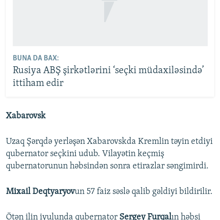
BUNA DA BAX:
Rusiya ABŞ şirkətlərini ‘seçki müdaxiləsində’
ittiham edir
Xabarovsk
Uzaq Şərqdə yerləşən Xabarovskda Kremlin təyin etdiyi
qubernator seçkini udub. Vilayətin keçmiş
qubernatorunun həbsindən sonra etirazlar səngimirdi.
Mixail Deqtyaryov
un 57 faiz səslə qalib gəldiyi bildirilir.
Ötən ilin iyulunda qubernator
Sergey Furqal
ın həbsi