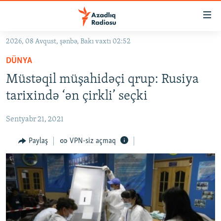
Keçid
linkləri
Əsas
2026, 08 Avqust, şənbə, Bakı vaxtı 02:52
məzmuna
GÜNDƏM
DÜNYA
qayıt
#İZAHLA
Əsas
Müstəqil müşahidəçi qrup: Rusiya
KORRUPSIOMETR
naviqasiyaya
tarixində ‘ən çirkli’ seçki
qayıt
#ƏSLINDƏ
Axtarışa
Sentyabr 21, 2021
FƏRQƏ BAX
keç
QANUNI DOĞRU
Paylaş
VPN-siz açmaq
ARAŞDIRMA
MULTIMEDIA
RADIO ARXIV
VIDEO
HAQQIMIZDA
FOTOQALEREYA
OXU ZALI