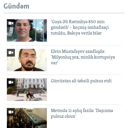
Gündəm
'Guya Əli Kərimliyə 850 min
göndərib' – keçmiş mühafizəçi
tutuldu, Bakıya verilə bilər
Elvin Mustafayev azadlıqda:
'Milyonluq yox, minlik korrupsiya
var'
Gürcüstan ali təhsili pulsuz etdi
Metroda 11 aylıq fasilə: 'Daşınma
pulsuz olsun'