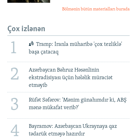
Bölmənin bütün materialları burada
Çox izlənən
1
Tramp: İranla müharibə 'çox tezliklə'
başa çatacaq
2
Azərbaycan Bəhruz Həsənlinin
ekstradisiyası üçün hələlik müraciət
etməyib
3
Rüfət Səfərov: 'Mənim günahımdır ki, ABŞ
mənə mükafat verib?'
4
Bayramov: Azərbaycan Ukraynaya qaz
tədarük etməyə hazırdır