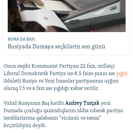
BUNA DA BAX:
Rusiyada Dumaya seçkilərin son günü
Onun rəqibi Kommunist Partiyası 22 faiz, millətçi
Liberal Demokratik Partiya isə 8.5 faizə yaxın səs
yığıb
.
Ədalətli Rusiya və Yeni İnsanlar partiyasının uyğun
olaraq 7.5 və 6 faiz səs yığdığı xəbər verilir.
Vahid Rusiyanın Baş katibi
Andrey Turçak
yeni
Dumada çoxluğu qazandıqlarını iddia edərək partiya
tərəfdarlarına qələbənin “vicdanlı və təmiz”
keçirildiyini deyib.