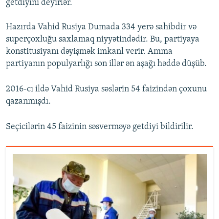
getdiyini deyirlər.
Hazırda Vahid Rusiya Dumada 334 yerə sahibdir və
superçoxluğu saxlamaq niyyətindədir. Bu, partiyaya
konstitusiyanı dəyişmək imkanl verir. Amma
partiyanın populyarlığı son illər ən aşağı həddə düşüb.
2016-cı ildə Vahid Rusiya səslərin 54 faizindən çoxunu
qazanmışdı.
Seçicilərin 45 faizinin səsverməyə getdiyi bildirilir.