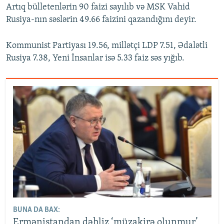
Artıq bülletenlərin 90 faizi sayılıb və MSK Vahid
Rusiya-nın səslərin 49.66 faizini qazandığını deyir.
Kommunist Partiyası 19.56, millətçi LDP 7.51, Ədalətli
Rusiya 7.38, Yeni İnsanlar isə 5.33 faiz səs yığıb.
BUNA DA BAX:
Ermənistandan dəhliz ‘müzakirə olunmur’