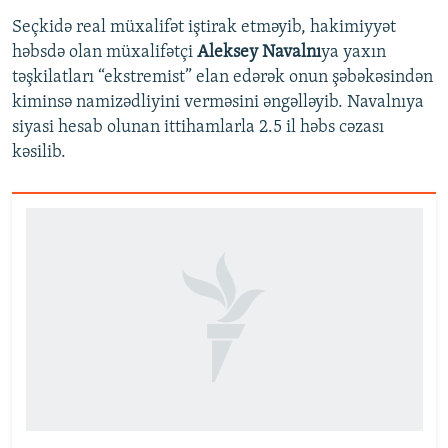
Seçkidə real müxalifət iştirak etməyib, hakimiyyət
həbsdə olan müxalifətçi
Aleksey Navalnı
ya yaxın
təşkilatları “ekstremist” elan edərək onun şəbəkəsindən
kiminsə namizədliyini verməsini əngəlləyib. Navalnıya
siyasi hesab olunan ittihamlarla 2.5 il həbs cəzası
kəsilib.