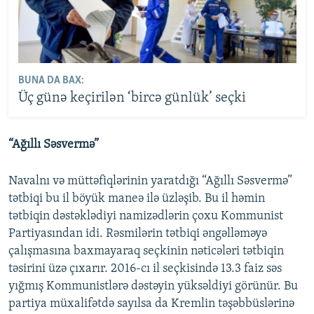
BUNA DA BAX:
Üç günə keçirilən ‘bircə günlük’ seçki
“Ağıllı Səsvermə”
Navalnı və müttəfiqlərinin yaratdığı “Ağıllı Səsvermə”
tətbiqi bu il böyük maneə ilə üzləşib. Bu il həmin
tətbiqin dəstəklədiyi namizədlərin çoxu Kommunist
Partiyasından idi. Rəsmilərin tətbiqi əngəlləməyə
çalışmasına baxmayaraq seçkinin nəticələri tətbiqin
təsirini üzə çıxarır. 2016-cı il seçkisində 13.3 faiz səs
yığmış Kommunistlərə dəstəyin yüksəldiyi görünür. Bu
partiya müxalifətdə sayılsa da Kremlin təşəbbüslərinə