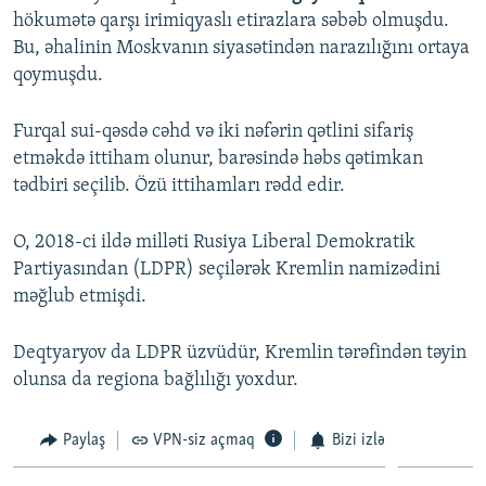
hökumətə qarşı irimiqyaslı etirazlara səbəb olmuşdu.
Bu, əhalinin Moskvanın siyasətindən narazılığını ortaya
qoymuşdu.
Furqal sui-qəsdə cəhd və iki nəfərin qətlini sifariş
etməkdə ittiham olunur, barəsində həbs qətimkan
tədbiri seçilib. Özü ittihamları rədd edir.
O, 2018-ci ildə milləti Rusiya Liberal Demokratik
Partiyasından (LDPR) seçilərək Kremlin namizədini
məğlub etmişdi.
Deqtyaryov da LDPR üzvüdür, Kremlin tərəfindən təyin
olunsa da regiona bağlılığı yoxdur.​
Paylaş
VPN-siz açmaq
Bizi izlə