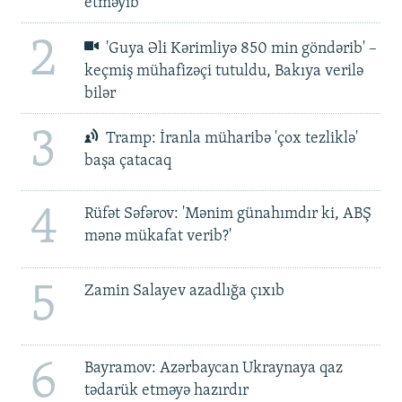
etməyib
2
'Guya Əli Kərimliyə 850 min göndərib' –
keçmiş mühafizəçi tutuldu, Bakıya verilə
bilər
3
Tramp: İranla müharibə 'çox tezliklə'
başa çatacaq
4
Rüfət Səfərov: 'Mənim günahımdır ki, ABŞ
mənə mükafat verib?'
5
Zamin Salayev azadlığa çıxıb
6
Bayramov: Azərbaycan Ukraynaya qaz
tədarük etməyə hazırdır