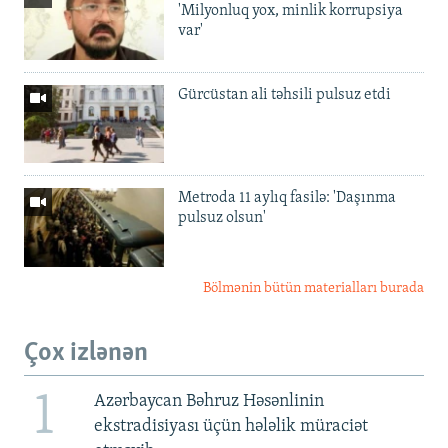
'Milyonluq yox, minlik korrupsiya
var'
Gürcüstan ali təhsili pulsuz etdi
Metroda 11 aylıq fasilə: 'Daşınma
pulsuz olsun'
Bölmənin bütün materialları burada
Çox izlənən
1
Azərbaycan Bəhruz Həsənlinin
ekstradisiyası üçün hələlik müraciət