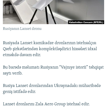
İNFOQRAFIKA
AZƏRBAYCAN ƏDƏBIYYATI KITABXANASI
MISSIYAMIZ
BIZI IZLƏ
KARIKATURA
İSLAM VƏ DEMOKRATIYA
PEŞƏ ETIKASI VƏ JURNALISTIKA STANDARTLARIMIZ
İZ - MƏDƏNIYYƏT PROQRAMI
MATERIALLARIMIZDAN ISTIFADƏ
Rusiyanın Lanset dronu
AZADLIQRADIOSU MOBIL TELEFONUNUZDA
RFE/RL-in bütün saytları
BIZIMLƏ ƏLAQƏ
Rusiyada Lanset kamikadze dronlarının istehsalçısı
XƏBƏR BÜLLETENLƏRIMIZ
Qərb şirkətlərindən komplektləşdirici hissələri idxal
etməkdə davam edir.
Bu barədə məlumatı Rusiyanın “Vajnıye istorii” təhqiqat
saytı verib.
Rusiya Lanset dronlarından Ukraynadakı müharibədə
geniş istifadə edir.
Lanset dronlarını Zala Aero Group istehsal edir.