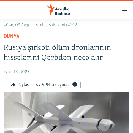
Keçid
linkləri
Əsas
2026, 08 Avqust, şənbə, Bakı vaxtı 21:12
məzmuna
GÜNDƏM
DÜNYA
qayıt
#İZAHLA
Əsas
Rusiya şirkəti ölüm dronlarının
KORRUPSIOMETR
naviqasiyaya
hissələrini Qərbdən necə alır
qayıt
#ƏSLINDƏ
Axtarışa
İyun 13, 2023
FƏRQƏ BAX
keç
QANUNI DOĞRU
Paylaş
VPN-siz açmaq
ARAŞDIRMA
MULTIMEDIA
RADIO ARXIV
VIDEO
HAQQIMIZDA
FOTOQALEREYA
OXU ZALI