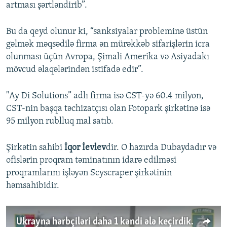
artması şərtləndirib”.
Bu da qeyd olunur ki, “sanksiyalar probleminə üstün
gəlmək məqsədilə firma ən mürəkkəb sifarişlərin icra
olunması üçün Avropa, Şimali Amerika və Asiyadakı
mövcud əlaqələrindən istifadə edir”.
"Ay Di Solutions” adlı firma isə CST-yə 60.4 milyon,
CST-nin başqa təchizatçısı olan Fotopark şirkətinə isə
95 milyon rublluq mal satıb.
Şirkətin sahibi
İqor İevlev
dir. O hazırda Dubaydadır və
ofislərin proqram təminatının idarə edilməsi
proqramlarını işləyən Scyscraper şirkətinin
həmsahibidir.
Ukrayna hərbçiləri daha 1 kəndi ələ keçirdiklərini deyirlər