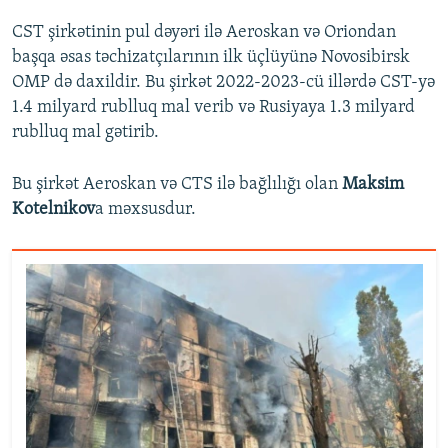
CST şirkətinin pul dəyəri ilə Aeroskan və Oriondan
başqa əsas təchizatçılarının ilk üçlüyünə Novosibirsk
OMP də daxildir. Bu şirkət 2022-2023-cü illərdə CST-yə
1.4 milyard rublluq mal verib və Rusiyaya 1.3 milyard
rublluq mal gətirib.
Bu şirkət Aeroskan və CTS ilə bağlılığı olan
Maksim
Kotelnikov
a məxsusdur.