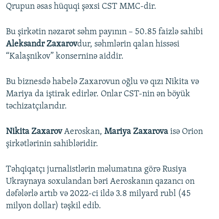
Qrupun əsas hüquqi şəxsi CST MMC-dir.
Bu şirkətin nəzarət səhm payının – 50.85 faizlə sahibi
Aleksandr Zaxarov
dur, səhmlərin qalan hissəsi
“Kalaşnikov” konserninə aiddir.
Bu biznesdə habelə Zaxarovun oğlu və qızı Nikita və
Mariya da iştirak edirlər. Onlar CST-nin ən böyük
təchizatçılarıdır.
Nikita Zaxarov
Aeroskan,
Mariya Zaxarova
isə Orion
şirkətlərinin sahibləridir.
Təhqiqatçı jurnalistlərin məlumatına görə Rusiya
Ukraynaya soxulandan bəri Aeroskanın qazancı on
dəfələrlə artıb və 2022-ci ildə 3.8 milyard rubl (45
milyon dollar) təşkil edib.