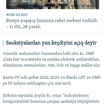
BUNA DA BAX:
Rusiya yaşayış binasına raket zərbəsi endirib
– 11 ölü, 28 yaralı
Sanksiyalardan yan keçdiyini açıq deyir
Gömrük məlumatları bazasından bəlli olur ki, OMP
Çinlə fəal ticarətdədir və oradan elektrik mühərrikləri,
alüminium məmulatları, vint, bolt və başqa mallar alır.
Xartis DV adlı şirkət 2022-2023-cü illərdə CST və OMP-
yə 50 milyon rublluqdan çox mal satıb.
Şirkətin saytında deyilir ki, onun “radioelektron
komponentləri bazarına çıxışını sanksiya təzyiqlərinin