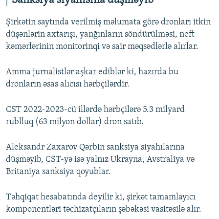
Sanksiya siyahısına düşməyib
Şirkətin saytında verilmiş məlumata görə dronları itkin
düşənlərin axtarışı, yanğınların söndürülməsi, neft
kəmərlərinin monitorinqi və sair məqsədlərlə alırlar.
Amma jurnalistlər aşkar ediblər ki, hazırda bu
dronların əsas alıcısı hərbçilərdir.
CST 2022-2023-cü illərdə hərbçilərə 5.3 milyard
rublluq (63 milyon dollar) dron satıb.
Aleksandr Zaxarov Qərbin sanksiya siyahılarına
düşməyib, CST-yə isə yalnız Ukrayna, Avstraliya və
Britaniya sanksiya qoyublar.
Təhqiqat hesabatında deyilir ki, şirkət tamamlayıcı
komponentləri təchizatçıların şəbəkəsi vasitəsilə alır.