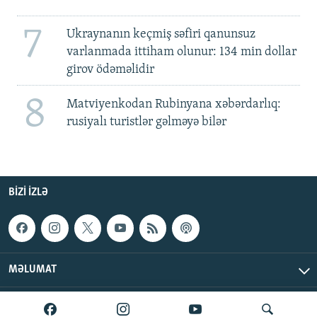
7
Ukraynanın keçmiş səfiri qanunsuz
varlanmada ittiham olunur: 134 min dollar
girov ödəməlidir
8
Matviyenkodan Rubinyana xəbərdarlıq:
rusiyalı turistlər gəlməyə bilər
BIZI IZLƏ
MƏLUMAT
AzadlıqRadiosu © 2026 Inc. | Bütün hüquqlar qorunur