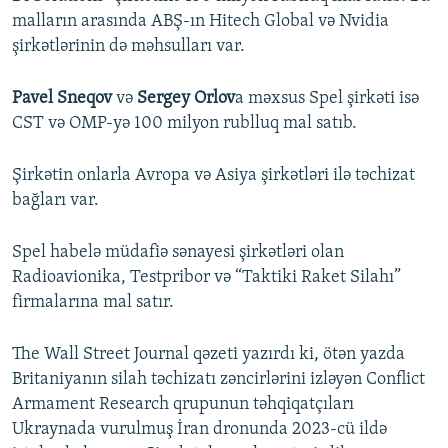
malların arasında ABŞ-ın Hitech Global və Nvidia
şirkətlərinin də məhsulları var.
Pavel Sneqov
və
Sergey Orlov
a məxsus Spel şirkəti isə
CST və OMP-yə 100 milyon rublluq mal satıb.
Şirkətin onlarla Avropa və Asiya şirkətləri ilə təchizat
bağları var.
Spel habelə müdafiə sənayesi şirkətləri olan
Radioavionika, Testpribor və “Taktiki Raket Silahı”
firmalarına mal satır.
The Wall Street Journal qəzeti yazırdı ki, ötən yazda
Britaniyanın silah təchizatı zəncirlərini izləyən Conflict
Armament Research qrupunun təhqiqatçıları
Ukraynada vurulmuş İran dronunda 2023-cü ildə