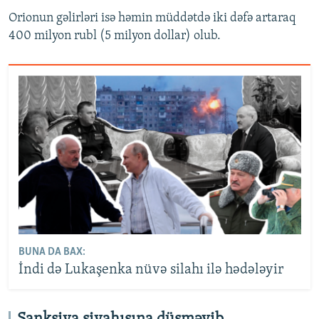
Orionun gəlirləri isə həmin müddətdə iki dəfə artaraq
400 milyon rubl (5 milyon dollar) olub.
BUNA DA BAX:
İndi də Lukaşenka nüvə silahı ilə hədələyir