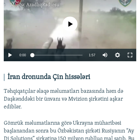
Mənbə:
AzadlıqRadiosu
No media source currently available
Auto
0:00
1:57
240p
360p
İran dronunda Çin hissələri
Auto
240p
360p
480p
480p
Təhqiqatçılar əlaqə məlumatları bazasında həm də
720p
Daşkənddəki bir ünvanı və Mvizion şirkətini aşkar
720p
1080p
ediblər.
1080p
Gömrük məlumatlarına görə Ukrayna müharibəsi
başlanandan sonra bu Özbəkistan şirkəti Rusiyanın “Ay
Di Solutions” şirkətinə 150 milyon rublluq mal satıb. Bu