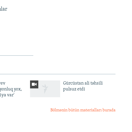
nlar
yev
Gürcüstan ali təhsili
lyonluq yox,
pulsuz etdi
iya var'
Bölmənin bütün materialları burada