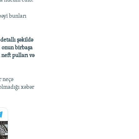
na hücum edib.
bəyi bunları
detallı şəkildə
 onun birbaşa
neft pulları və
r neçə
 olmadığı xəbər