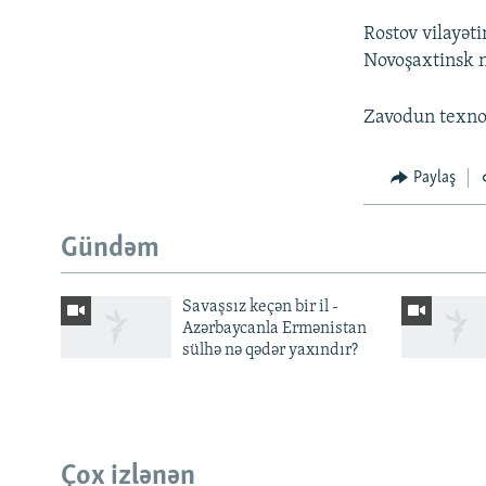
Rostov vilayəti
Novoşaxtinsk n
Zavodun texnolo
Paylaş
Gündəm
Savaşsız keçən bir il -
Azərbaycanla Ermənistan
sülhə nə qədər yaxındır?
BIZI IZLƏ
Çox izlənən