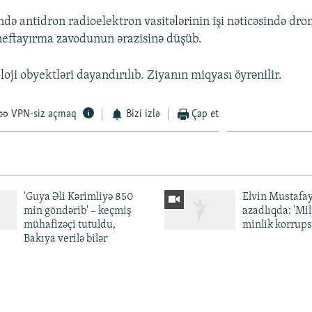
ndə antidron radioelektron vasitələrinin işi nəticəsində dro
eftayırma zavodunun ərazisinə düşüb.
ji obyektləri dayandırılıb. Ziyanın miqyası öyrənilir.
VPN-siz açmaq
Bizi izlə
Çap et
'Guya Əli Kərimliyə 850
Elvin Mustafa
min göndərib' – keçmiş
azadlıqda: 'Mi
mühafizəçi tutuldu,
minlik korrups
Bakıya verilə bilər