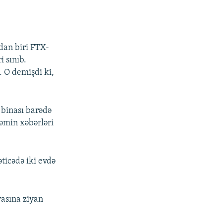
rdan biri FTX-
i sınıb.
 O demişdi ki,
 binası barədə
həmin xəbərləri
ticədə iki evdə
yasına ziyan