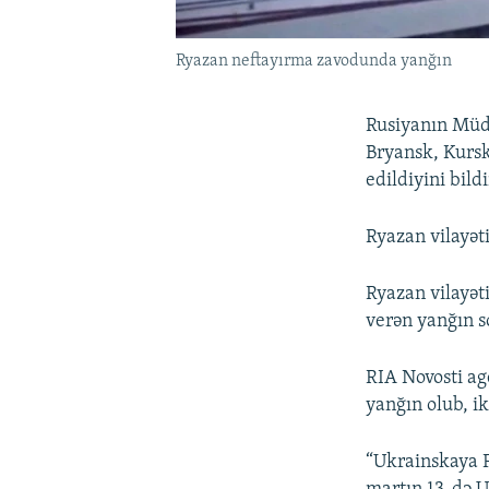
Ryazan neftayırma zavodunda yanğın
Rusiyanın Müda
Bryansk, Kursk
edildiyini bildi
Ryazan vilayət
Ryazan vilayə
verən yanğın 
RIA Novosti ag
yanğın olub, ik
“Ukrainskaya P