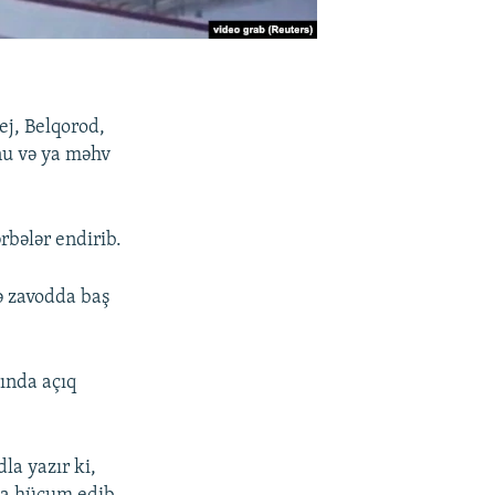
ej, Belqorod,
nu və ya məhv
bələr endirib.
də zavodda baş
ında açıq
la yazır ki,