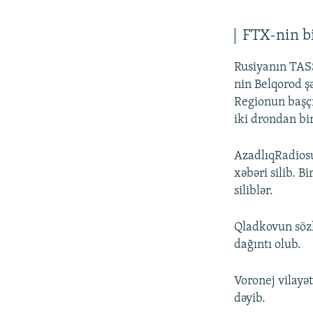
FTX-nin bi
Rusiyanın TASS
nin Belqorod şə
Regionun başç
iki drondan bir
AzadlıqRadiosu
xəbəri silib. B
siliblər.
Qladkovun sözl
dağıntı olub.
Voronej vilayə
dəyib.