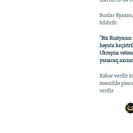
martın 13-də U
Bunlar Ryazan,
bildirib:
"Biz Rusiyanın 
həyata keçiri
Ukrayna vətənd
yanacaq axının
Xəbər verilir k
mənzildə pəncə
verilir.