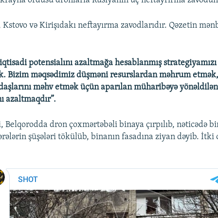
krayna ordusu dronlarla Rusiyanın üç neftayrırma zavodu
 Kstovo və Kirişıdakı neftayırma zavodlarıdır. Qəzetin mən
iqtisadi potensialını azaltmağa hesablanmış strategiyamızı 
rik. Bizim məqsədimiz düşməni resurslardan məhrum etmək,
aşlarını məhv etmək üçün aparılan müharibəyə yönəldilən 
ı azaltmaqdır”.
i, Belqorodda dron çoxmərtəbəli binaya çırpılıb, nəticədə bi
rələrin şüşələri tökülüb, binanın fasadına ziyan dəyib. İtki