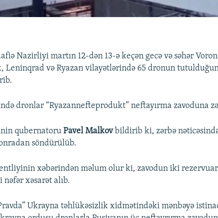
fiə Nazirliyi martın 12-dən 13-ə keçən gecə və səhər Voron
, Leninqrad və Ryazan vilayətlərində 65 dronun tutulduğu
rib.
ində dronlar “Ryazannefteprodukt” neftayırma zavoduna zər
tinin qubernatoru
Pavel Malkov
bildirib ki, zərbə nəticəsin
sonradan söndürülüb.
entliyinin xəbərindən məlum olur ki, zavodun iki rezervuar
i nəfər xəsarət alıb.
ravda” Ukrayna təhlükəsizlik xidmətindəki mənbəyə istinad