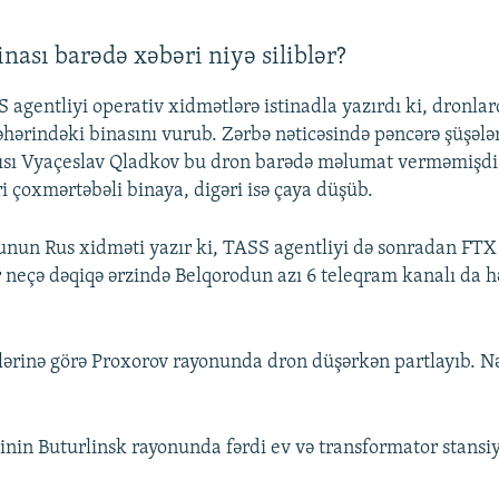
nası barədə xəbəri niyə siliblər?
 agentliyi operativ xidmətlərə istinadla yazırdı ki, dronla
hərindəki binasını vurub. Zərbə nəticəsində pəncərə şüşələr
ısı Vyaçeslav Qladkov bu dron barədə məlumat verməmişdi.
i çoxmərtəbəli binaya, digəri isə çaya düşüb.
nun Rus xidməti yazır ki, TASS agentliyi də sonradan FTX
ir neçə dəqiqə ərzində Belqorodun azı 6 teleqram kanalı da 
ərinə görə Proxorov rayonunda dron düşərkən partlayıb. Nə
tinin Buturlinsk rayonunda fərdi ev və transformator stansi