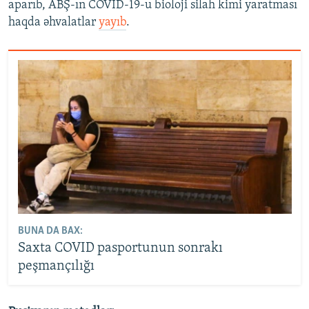
aparıb, ABŞ-ın COVID-19-u bioloji silah kimi yaratması
haqda əhvalatlar
yayıb
.
BUNA DA BAX:
Saxta COVID pasportunun sonrakı
peşmançılığı