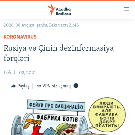
Keçid
linkləri
Əsas
2026, 08 Avqust, şənbə, Bakı vaxtı 21:45
məzmuna
GÜNDƏM
KORONAVIRUS
qayıt
#İZAHLA
Əsas
Rusiya və Çinin dezinformasiya
KORRUPSIOMETR
naviqasiyaya
fərqləri
qayıt
#ƏSLINDƏ
Axtarışa
Dekabr 03, 2021
FƏRQƏ BAX
keç
QANUNI DOĞRU
Paylaş
VPN-siz açmaq
ARAŞDIRMA
MULTIMEDIA
RADIO ARXIV
VIDEO
HAQQIMIZDA
FOTOQALEREYA
OXU ZALI