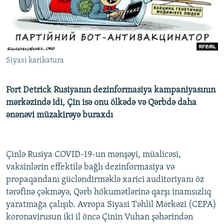
İNFOQRAFIKA
AZƏRBAYCAN ƏDƏBIYYATI KITABXANASI
MISSIYAMIZ
BIZI IZLƏ
KARIKATURA
İSLAM VƏ DEMOKRATIYA
PEŞƏ ETIKASI VƏ JURNALISTIKA STANDARTLARIMIZ
İZ - MƏDƏNIYYƏT PROQRAMI
MATERIALLARIMIZDAN ISTIFADƏ
Siyasi karikatura
AZADLIQRADIOSU MOBIL TELEFONUNUZDA
RFE/RL-in bütün saytları
BIZIMLƏ ƏLAQƏ
Fort Detrick Rusiyanın dezinformasiya kampaniyasının
XƏBƏR BÜLLETENLƏRIMIZ
mərkəzində idi, Çin isə onu ölkədə və Qərbdə daha
ənənəvi müzakirəyə buraxdı
Çinlə Rusiya COVID-19-un mənşəyi, müalicəsi,
vaksinlərin effektilə bağlı dezinformasiya və
propaqandanı gücləndirməklə xarici auditoriyanı öz
tərəfinə çəkməyə, Qərb hökumətlərinə qarşı inamsızlıq
yaratmağa çalışıb. Avropa Siyasi Təhlil Mərkəzi (CEPA)
koronavirusun iki il öncə Çinin Vuhan şəhərindən