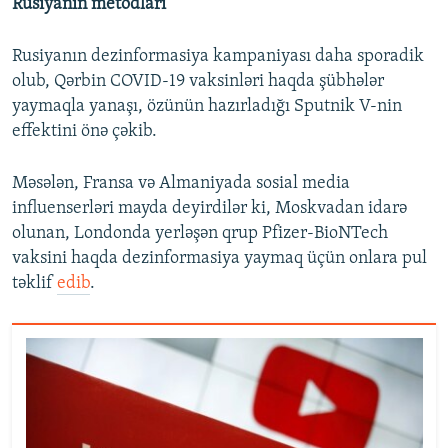
Rusiyanın metodları
Rusiyanın dezinformasiya kampaniyası daha sporadik
olub, Qərbin COVID-19 vaksinləri haqda şübhələr
yaymaqla yanaşı, özünün hazırladığı Sputnik V-nin
effektini önə çəkib.
Məsələn, Fransa və Almaniyada sosial media
influenserləri mayda deyirdilər ki, Moskvadan idarə
olunan, Londonda yerləşən qrup Pfizer-BioNTech
vaksini haqda dezinformasiya yaymaq üçün onlara pul
təklif
edib
.