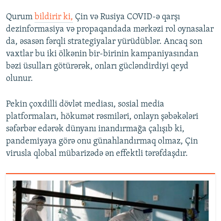
Qurum
bildirir ki,
Çin və Rusiya COVID-ə qarşı
dezinformasiya və propaqandada mərkəzi rol oynasalar
da, əsasən fərqli strategiyalar yürüdüblər. Ancaq son
vaxtlar bu iki ölkənin bir-birinin kampaniyasından
bəzi üsulları götürərək, onları gücləndirdiyi qeyd
olunur.
Pekin çoxdilli dövlət mediası, sosial media
platformaları, hökumət rəsmiləri, onlayn şəbəkələri
səfərbər edərək dünyanı inandırmağa çalışıb ki,
pandemiyaya görə onu günahlandırmaq olmaz, Çin
virusla qlobal mübarizədə ən effektli tərəfdaşdır.