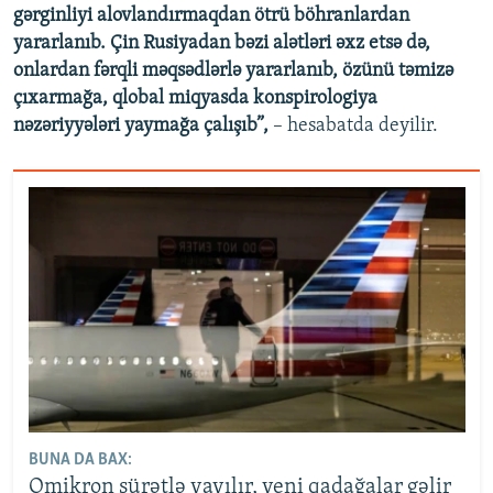
gərginliyi alovlandırmaqdan ötrü böhranlardan
yararlanıb. Çin Rusiyadan bəzi alətləri əxz etsə də,
onlardan fərqli məqsədlərlə yararlanıb, özünü təmizə
çıxarmağa, qlobal miqyasda konspirologiya
nəzəriyyələri yaymağa çalışıb”,
– hesabatda deyilir.
BUNA DA BAX:
Omikron sürətlə yayılır, yeni qadağalar gəlir