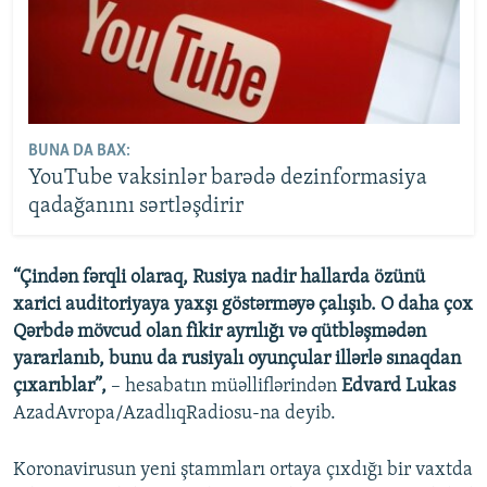
BUNA DA BAX:
YouTube vaksinlər barədə dezinformasiya
qadağanını sərtləşdirir
“Çindən fərqli olaraq, Rusiya nadir hallarda özünü
xarici auditoriyaya yaxşı göstərməyə çalışıb. O daha çox
Qərbdə mövcud olan fikir ayrılığı və qütbləşmədən
yararlanıb, bunu da rusiyalı oyunçular illərlə sınaqdan
çıxarıblar”,
– hesabatın müəlliflərindən
Edvard Lukas
AzadAvropa/AzadlıqRadiosu-na deyib.
Koronavirusun yeni ştammları ortaya çıxdığı bir vaxtda