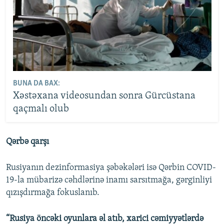
BUNA DA BAX:
Xəstəxana videosundan sonra Gürcüstana
qaçmalı olub
Qərbə qarşı
Rusiyanın dezinformasiya şəbəkələri isə Qərbin COVID-
19-la mübarizə cəhdlərinə inamı sarsıtmağa, gərginliyi
qızışdırmağa fokuslanıb.
“Rusiya öncəki oyunlara əl atıb, xarici cəmiyyətlərdə