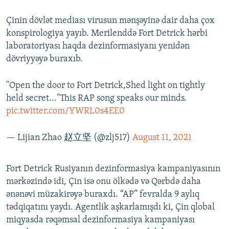
Çinin dövlət mediası virusun mənşəyinə dair daha çox
konspirologiya yayıb. Merilenddə Fort Detrick hərbi
laboratoriyası haqda dezinformasiyanı yenidən
dövriyyəyə buraxıb.
"Open the door to Fort Detrick,Shed light on tightly
held secret..."This RAP song speaks our minds.
pic.twitter.com/YWRL0s4EE0
— Lijian Zhao 赵立坚 (@zlj517)
August 11, 2021
Fort Detrick Rusiyanın dezinformasiya kampaniyasının
mərkəzində idi, Çin isə onu ölkədə və Qərbdə daha
ənənəvi müzakirəyə buraxdı. “AP” fevralda 9 aylıq
tədqiqatını yaydı. Agentlik aşkarlamışdı ki, Çin qlobal
miqyasda rəqəmsal dezinformasiya kampaniyası