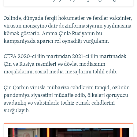
Əslində, dünyada fərqli hökumətlər və fərdlər vaksinlər,
virusun mənşəyinə dair dezinformasiyanın yayılmasına
kömək göstərib. Amma Çinlə Rusiyanın bu
kampaniyada aparıcı rol oynadığı vurğulanır.
CEPA 2020-ci ilin martından 2021-ci ilin martınadək
Çin və Rusiya rəsmiləri və dövlət mediasının
məqalələrini, sosial media mesajlarını təhlil edib.
Çin Qərbin virusla mübarizə cəhdlərini tənqid, özünün
pandemiya siyasətini müdafiə edib, ölkələri qoruyucu
avadanlıq və vaksinlərlə təchiz etmək cəhdlərini
vurğulayıb.