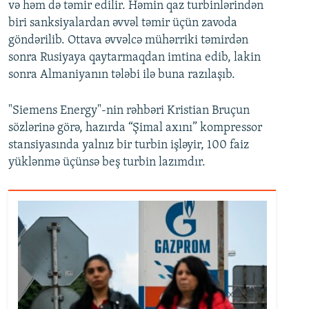
və həm də təmir edilir. Həmin qaz turbinlərindən
biri sanksiyalardan əvvəl təmir üçün zavoda
göndərilib. Ottava əvvəlcə mühərriki təmirdən
sonra Rusiyaya qaytarmaqdan imtina edib, lakin
sonra Almaniyanın tələbi ilə buna razılaşıb.
"Siemens Energy"-nin rəhbəri Kristian Bruçun
sözlərinə görə, hazırda “Şimal axını” kompressor
stansiyasında yalnız bir turbin işləyir, 100 faiz
yüklənmə üçünsə beş turbin lazımdır.