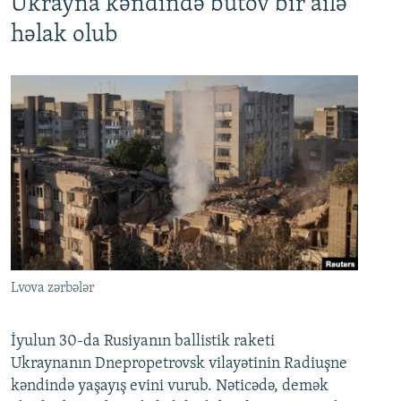
Ukrayna kəndində bütöv bir ailə
həlak olub
Lvova zərbələr
İyulun 30-da Rusiyanın ballistik raketi
Ukraynanın Dnepropetrovsk vilayətinin Radiuşne
kəndində yaşayış evini vurub. Nəticədə, demək