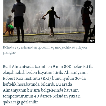
Kölndə yay istisindən qorunmaq məqsədilə su çiləyən
şlanqlar
Bu il Almaniyada təxminən 9 min 800 nəfər isti ilə
əlaqəli səbəblərdən həyatını itirib. Almaniyanın
Robert Kox İnstitutu (RKI) bunu iyulun 30-da
həftəlik hesabatında bildirib. Bu arada
Almaniyanın bir sıra bölgələrində havanın
temperaturunun 40 dərəcə Selsidən yuxarı
qalxacağı gözlənilir.