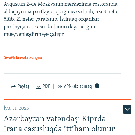
Avqustun 2-də Moskvanın mərkəzində restoranda
əldəqayırma partlayıcı qurğu işə salınıb, azı 3 nəfər
ölüb, 21 nəfər yaralanıb. İstintaq orqanları
partlayışın arxasında kimin dayandığını
müəyyənləşdirməyə çalışır.
Ətraflı burada oxuyun
Paylaş
PDF
VPN-siz açmaq
İyul 31, 2026
Azərbaycan vətəndaşı Kiprdə
İrana casusluqda ittiham olunur