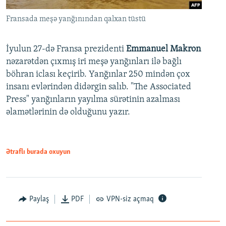
Fransada meşə yanğınından qalxan tüstü
İyulun 27-də Fransa prezidenti
Emmanuel Makron
nəzarətdən çıxmış iri meşə yanğınları ilə bağlı
böhran iclası keçirib. Yanğınlar 250 mindən çox
insanı evlərindən didərgin salıb. "The Associated
Press" yanğınların yayılma sürətinin azalması
əlamətlərinin də olduğunu yazır.
Ətraflı burada oxuyun
Paylaş
PDF
VPN-siz açmaq