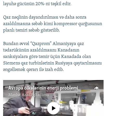
layuhə gücünün 20%-ni təşkil edir.
Qaz nəqlinin dayandırılması və daha sonra
azaldılmasına səbəb kimi kompressor qurğusunun
planlı təmiri səbəb göstərilib.
Bundan əvvəl “Qazprom” Almaniyaya qaz
tədarükünün azaldılmasını Kanadanın
sanksiyalara görə təmir üçün Kanadada olan
Siemens qaz turbinlərinin Rusiyaya qaytarılmasını
əngəlləmək qərarı ilə izah edib.
Avropa ölkələrinin enerji problemi
Mənbə:
AzadlıqRadiosu
No media source currently available