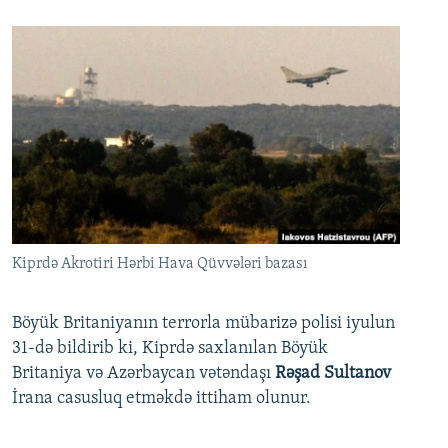
Kiprdə Akrotiri Hərbi Hava Qüvvələri bazası
Böyük Britaniyanın terrorla mübarizə polisi iyulun
31-də bildirib ki, Kiprdə saxlanılan Böyük
Britaniya və Azərbaycan vətəndaşı
Rəşad Sultanov
İrana casusluq etməkdə ittiham olunur.