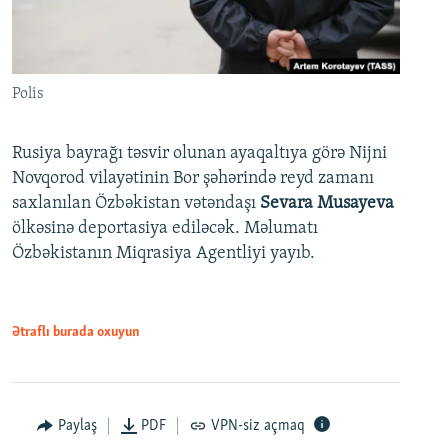
Polis
Rusiya bayrağı təsvir olunan ayaqaltıya görə Nijni
Novqorod vilayətinin Bor şəhərində reyd zamanı
saxlanılan Özbəkistan vətəndaşı
Sevara Musayeva
ölkəsinə deportasiya ediləcək. Məlumatı
Özbəkistanın Miqrasiya Agentliyi yayıb.
Ətraflı burada oxuyun
Paylaş
PDF
VPN-siz açmaq