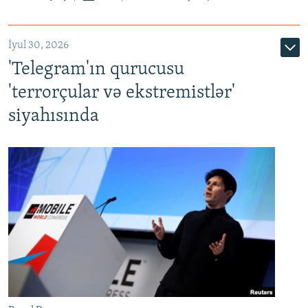
İyul 30, 2026
'Telegram'ın qurucusu
'terrorçular və ekstremistlər'
siyahısında