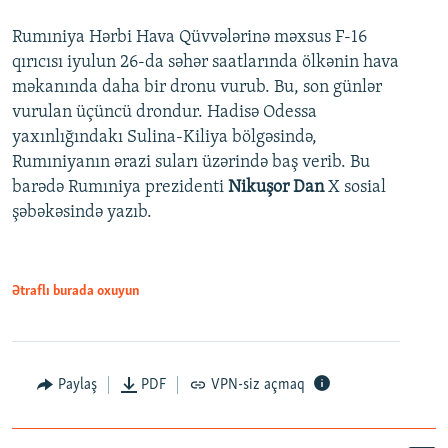
Rumıniya Hərbi Hava Qüvvələrinə məxsus F-16
qırıcısı iyulun 26-da səhər saatlarında ölkənin hava
məkanında daha bir dronu vurub. Bu, son günlər
vurulan üçüncü drondur. Hadisə Odessa
yaxınlığındakı Sulina-Kiliya bölgəsində,
Rumıniyanın ərazi suları üzərində baş verib. Bu
barədə Rumıniya prezidenti
Nikuşor Dan
X sosial
şəbəkəsində yazıb.
Ətraflı burada oxuyun
Paylaş
PDF
VPN-siz açmaq