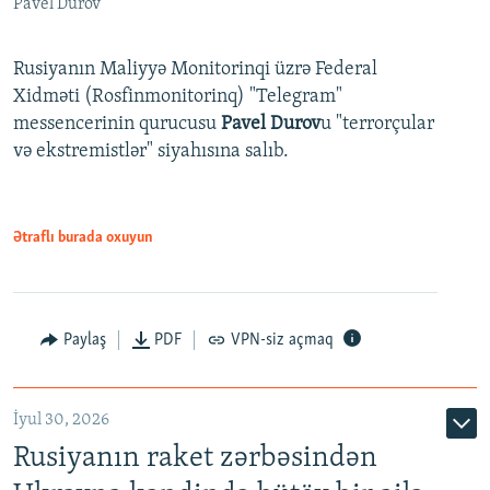
Pavel Durov
Rusiyanın Maliyyə Monitorinqi üzrə Federal
Xidməti (Rosfinmonitorinq) "Telegram"
messencerinin qurucusu
Pavel Durov
u "terrorçular
və ekstremistlər" siyahısına salıb.
Ətraflı burada oxuyun
Paylaş
PDF
VPN-siz açmaq
İyul 30, 2026
Rusiyanın raket zərbəsindən