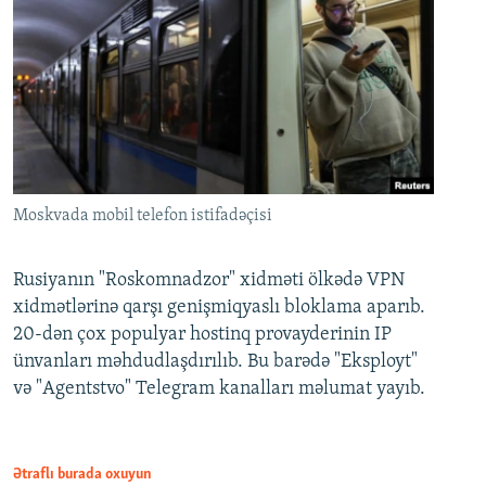
Moskvada mobil telefon istifadəçisi
Rusiyanın "Roskomnadzor" xidməti ölkədə VPN
xidmətlərinə qarşı genişmiqyaslı bloklama aparıb.
20-dən çox populyar hostinq provayderinin IP
ünvanları məhdudlaşdırılıb. Bu barədə "Eksployt"
və "Agentstvo" Telegram kanalları məlumat yayıb.
Ətraflı burada oxuyun