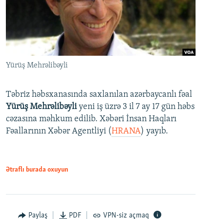
Yürüş Mehrəlibəyli
Təbriz həbsxanasında saxlanılan azərbaycanlı fəal
Yürüş Mehrəlibəyli
yeni iş üzrə 3 il 7 ay 17 gün həbs
cəzasına məhkum edilib. Xəbəri İnsan Haqları
Fəallarının Xəbər Agentliyi (
HRANA
) yayıb.
Ətraflı burada oxuyun
Paylaş
PDF
VPN-siz açmaq