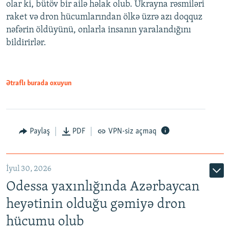
olar ki, bütöv bir ailə həlak olub. Ukrayna rəsmiləri
raket və dron hücumlarından ölkə üzrə azı doqquz
nəfərin öldüyünü, onlarla insanın yaralandığını
bildirirlər.
Ətraflı burada oxuyun
Paylaş
PDF
VPN-siz açmaq
İyul 30, 2026
Odessa yaxınlığında Azərbaycan
heyətinin olduğu gəmiyə dron
hücumu olub