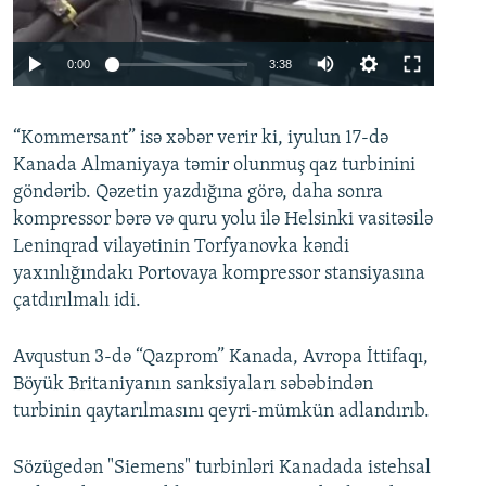
Auto
0:00
3:38
240p
“Kommersant” isə xəbər verir ki, iyulun 17-də
360p
Auto
240p
360p
480p
Kanada Almaniyaya təmir olunmuş qaz turbinini
480p
göndərib. Qəzetin yazdığına görə, daha sonra
720p
720p
1080p
kompressor bərə və quru yolu ilə Helsinki vasitəsilə
Leninqrad vilayətinin Torfyanovka kəndi
1080p
yaxınlığındakı Portovaya kompressor stansiyasına
çatdırılmalı idi.
Avqustun 3-də “Qazprom” Kanada, Avropa İttifaqı,
Böyük Britaniyanın sanksiyaları səbəbindən
turbinin qaytarılmasını qeyri-mümkün adlandırıb.
Sözügedən "Siemens" turbinləri Kanadada istehsal