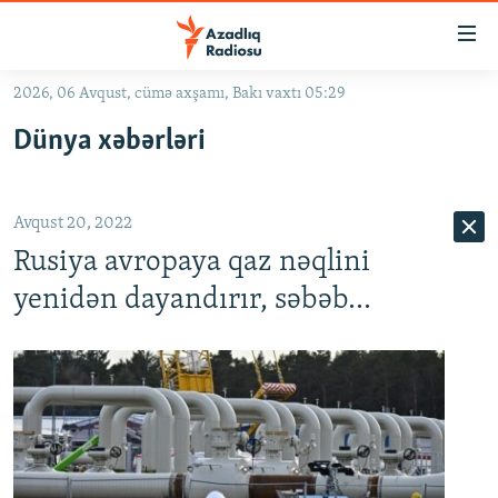
Keçid
linkləri
Əsas
2026, 06 Avqust, cümə axşamı, Bakı vaxtı 05:29
məzmuna
GÜNDƏM
Dünya xəbərləri
qayıt
#İZAHLA
Əsas
KORRUPSIOMETR
naviqasiyaya
Avqust 20, 2022
qayıt
#ƏSLINDƏ
Axtarışa
Rusiya avropaya qaz nəqlini
FƏRQƏ BAX
keç
yenidən dayandırır, səbəb...
QANUNI DOĞRU
ARAŞDIRMA
MULTIMEDIA
RADIO ARXIV
VIDEO
HAQQIMIZDA
FOTOQALEREYA
OXU ZALI