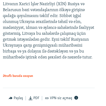
Litvanın Xarici İşlər Nazirliyi (XİN) Rusiya və
Belarusun bəzi vətəndaşlarının ölkəyə girişinə
qadağa qoyulmasını təklif edir. Söhbət işğal
olunmuş Ukrayna ərazilərində təhsil və elm,
mədəniyyət, idman və əyləncə sahələrində fəaliyyət
göstərmiş, Litvaya bu sahələrdə çalışmaq üçün
getmək istəyənlədən gedir. Eyni təklif Rusiyanın
Ukraynaya qarşı genişmiqyaslı müharibəsini
birbaşa və ya dolayısı ilə dəstəkləyən və ya bu
müharibədə iştirak edən şəxsləri də nəzərdə tutur.
Ətraflı burada oxuyun
Paylaş
PDF
VPN-siz açmaq