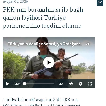
Avqust 05, 2026
PKK-nın buraxılması ilə bağlı
qanun layihəsi Türkiyə
parlamentinə təqdim olunub
Türkiyənin dönüş nöqtəsi, ya Ərdoğana üçüncü şans: PKK ilə qəfil barışıq nə deməkdir?
No media source currently available
Auto
0:00
5:56
240p
Türkiyə hökuməti avqustun 5-də PKK-nın
360p
(Kürdüstan Fəhlə Partiyası) buraxılması və