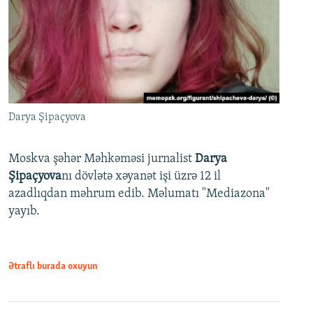
Darya Şipaçyova
Moskva şəhər Məhkəməsi jurnalist
Darya
Şipaçyova
nı dövlətə xəyanət işi üzrə 12 il
azadlıqdan məhrum edib. Məlumatı "Mediazona"
yayıb.
Ətraflı burada oxuyun