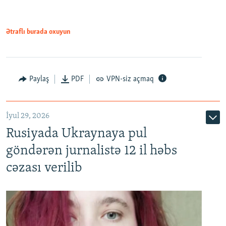
Ətraflı burada oxuyun
Paylaş
PDF
VPN-siz açmaq
İyul 29, 2026
Rusiyada Ukraynaya pul
göndərən jurnalistə 12 il həbs
cəzası verilib