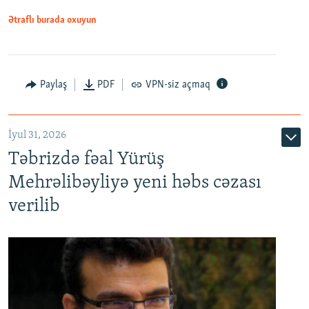
Ətraflı burada oxuyun
Paylaş
PDF
VPN-siz açmaq
İyul 31, 2026
Təbrizdə fəal Yürüş
Mehrəlibəyliyə yeni həbs cəzası
verilib