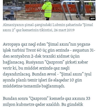
İNFOQRAFIKA
AZƏRBAYCAN ƏDƏBIYYATI KITABXANASI
MISSIYAMIZ
BIZI IZLƏ
KARIKATURA
İSLAM VƏ DEMOKRATIYA
PEŞƏ ETIKASI VƏ JURNALISTIKA STANDARTLARIMIZ
İZ - MƏDƏNIYYƏT PROQRAMI
MATERIALLARIMIZDAN ISTIFADƏ
Almaniyanın şimal-şərqindəki Lubmin şəhərində “Şimal
AZADLIQRADIOSU MOBIL TELEFONUNUZDA
axını 2” qaz kəmərinin tikintisi, 26 mart 2019
RFE/RL-in bütün saytları
BIZIMLƏ ƏLAQƏ
Avropaya qaz nəql edən “Şimal axını”nın yeganə
XƏBƏR BÜLLETENLƏRIMIZ
işlək turbini Trent 60 üç gün ərzində - avqustun 31-
dən sentyabrın 2-dək texniki xidmət üçün
bağlanacaq. Rusiyanın “Qazprom” şirkəti xəbər
verir ki, bu müddət ərzində qaz nəqli
dayandırılacaq. Bundan əvvəl - “Şimal axını” iyul
ayında planlı təmir işləri ilə əlaqədar 10 gün
müddətinə tamamilə bağlanmışdı.
Bundan sonra “Qazprom” kəmərlə qaz axınını 33
milyon kubmetrə qədər azaldıb. Bu gündəlik