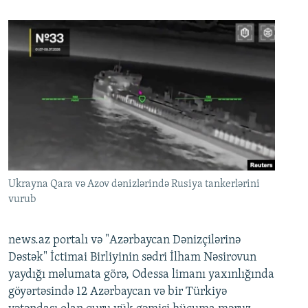
Ukrayna Qara və Azov dənizlərində Rusiya tankerlərini
vurub
news.az portalı və "Azərbaycan Dənizçilərinə
Dəstək" İctimai Birliyinin sədri İlham Nəsirovun
yaydığı məlumata görə, Odessa limanı yaxınlığında
göyərtəsində 12 Azərbaycan və bir Türkiyə