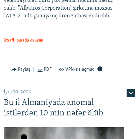
vətəndaşı olan quru yük gəmisi hücuma məruz
qalıb. "Albatros Corporation" şirkətinə məxsus
"ATA-2" adlı gəmiyə üç dron zərbəsi endirilib.
Ətraflı burada oxuyun
Paylaş
PDF
VPN-siz açmaq
İyul 30, 2026
Bu il Almaniyada anomal
istilərdən 10 min nəfər ölüb