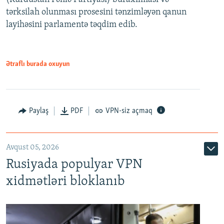
480p
Auto
240p
360p
480p
tərksilah olunması prosesini tənzimləyən qanun
720p
layihəsini parlamentə təqdim edib.
720p
1080p
1080p
Ətraflı burada oxuyun
Paylaş
PDF
VPN-siz açmaq
Avqust 05, 2026
Rusiyada populyar VPN
xidmətləri bloklanıb