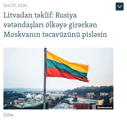
İyul 27, 2026
Litvadan təklif: Rusiya
vətəndaşları ölkəyə girərkən
Moskvanın təcavüzünü pisləsin
Litva