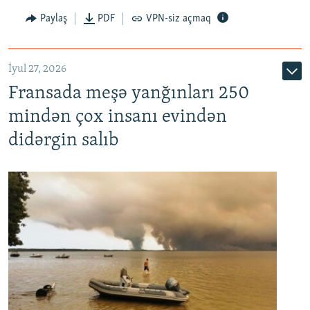
Paylaş
PDF
VPN-siz açmaq
İyul 27, 2026
Fransada meşə yanğınları 250
mindən çox insanı evindən
didərgin salıb