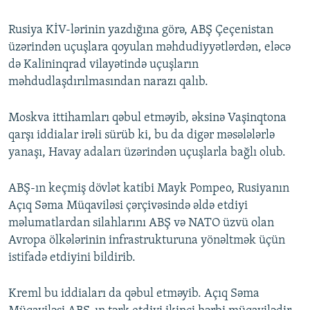
Rusiya KİV-lərinin yazdığına görə, ABŞ Çeçenistan
üzərindən uçuşlara qoyulan məhdudiyyətlərdən, eləcə
də Kalininqrad vilayətində uçuşların
məhdudlaşdırılmasından narazı qalıb.
Moskva ittihamları qəbul etməyib, əksinə Vaşinqtona
qarşı iddialar irəli sürüb ki, bu da digər məsələlərlə
yanaşı, Havay adaları üzərindən uçuşlarla bağlı olub.
ABŞ-ın keçmiş dövlət katibi Mayk Pompeo, Rusiyanın
Açıq Səma Müqaviləsi çərçivəsində əldə etdiyi
məlumatlardan silahlarını ABŞ və NATO üzvü olan
Avropa ölkələrinin infrastrukturuna yönəltmək üçün
istifadə etdiyini bildirib.
Kreml bu iddiaları da qəbul etməyib. Açıq Səma