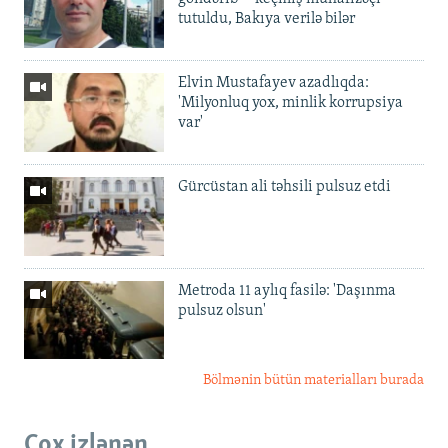
tutuldu, Bakıya verilə bilər
Elvin Mustafayev azadlıqda:
'Milyonluq yox, minlik korrupsiya
var'
Gürcüstan ali təhsili pulsuz etdi
Metroda 11 aylıq fasilə: 'Daşınma
pulsuz olsun'
Bölmənin bütün materialları burada
Çox izlənən