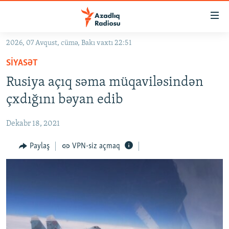
Keçid
linkləri
Əsas
2026, 07 Avqust, cümə, Bakı vaxtı 22:51
məzmuna
GÜNDƏM
SIYASƏT
qayıt
#İZAHLA
Əsas
Rusiya açıq səma müqaviləsindən
KORRUPSIOMETR
naviqasiyaya
çxdığını bəyan edib
qayıt
#ƏSLINDƏ
Axtarışa
Dekabr 18, 2021
FƏRQƏ BAX
keç
QANUNI DOĞRU
Paylaş
VPN-siz açmaq
ARAŞDIRMA
MULTIMEDIA
RADIO ARXIV
VIDEO
HAQQIMIZDA
FOTOQALEREYA
OXU ZALI