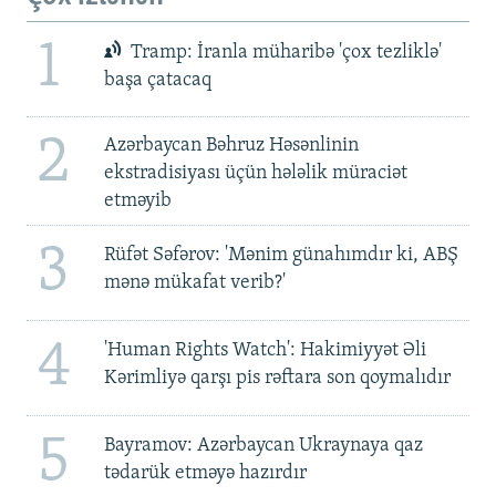
1
Tramp: İranla müharibə 'çox tezliklə'
başa çatacaq
2
Azərbaycan Bəhruz Həsənlinin
ekstradisiyası üçün hələlik müraciət
etməyib
3
Rüfət Səfərov: 'Mənim günahımdır ki, ABŞ
mənə mükafat verib?'
4
'Human Rights Watch': Hakimiyyət Əli
Kərimliyə qarşı pis rəftara son qoymalıdır
5
Bayramov: Azərbaycan Ukraynaya qaz
tədarük etməyə hazırdır