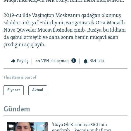
Müqaviləsi ABŞ-ın tərk etdiyi ikinci hərbi müqavilədir.
2019-cu ildə Vaşinqton Moskvanın qadağan olunmuş
silahları inkişaf etdirdiyini əsas gətirərək Orta Mənzilli
Nüvə Qüvvələr Müqaviləsindən çıxıb. Rusiya bu iddianı
da qəbul etməyib və daha sonra həmin müqavilədən
çıxdığını açıqlayıb.
Paylaş
VPN-siz açmaq
Bizi izlə
This item is part of
Siyasət
Aktual
Gündəm
'Guya Əli Kərimliyə 850 min
göndərib' – keçmiş mühafizəçi