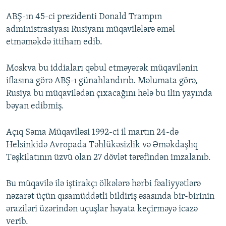
ABŞ-ın 45-ci prezidenti Donald Trampın
administrasiyası Rusiyanı müqavilələrə əməl
etməməkdə ittiham edib.
Moskva bu iddiaları qəbul etməyərək müqavilənin
iflasına görə ABŞ-ı günahlandırıb. Məlumata görə,
Rusiya bu müqavilədən çıxacağını hələ bu ilin yayında
bəyan edibmiş.
Açıq Səma Müqaviləsi 1992-ci il martın 24-də
Helsinkidə Avropada Təhlükəsizlik və Əməkdaşlıq
Təşkilatının üzvü olan 27 dövlət tərəfindən imzalanıb.
Bu müqavilə ilə iştirakçı ölkələrə hərbi fəaliyyətlərə
nəzarət üçün qısamüddətli bildiriş əsasında bir-birinin
əraziləri üzərindən uçuşlar həyata keçirməyə icazə
verib.