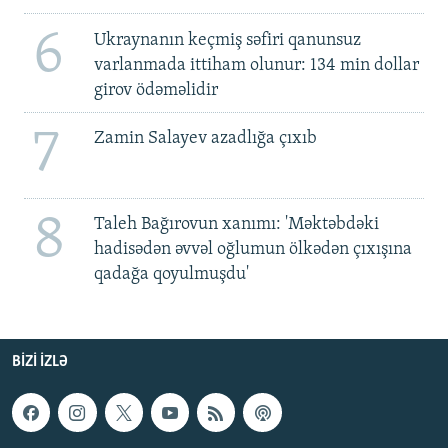
6
Ukraynanın keçmiş səfiri qanunsuz
varlanmada ittiham olunur: 134 min dollar
girov ödəməlidir
7
Zamin Salayev azadlığa çıxıb
8
Taleh Bağırovun xanımı: 'Məktəbdəki
hadisədən əvvəl oğlumun ölkədən çıxışına
qadağa qoyulmuşdu'
BIZI IZLƏ