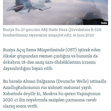
İNFOQRAFIKA
AZƏRBAYCAN ƏDƏBIYYATI KITABXANASI
MISSIYAMIZ
BIZI IZLƏ
KARIKATURA
İSLAM VƏ DEMOKRATIYA
PEŞƏ ETIKASI VƏ JURNALISTIKA STANDARTLARIMIZ
İZ - MƏDƏNIYYƏT PROQRAMI
MATERIALLARIMIZDAN ISTIFADƏ
Rusiya Su-27 qırıcıları ABŞ Hərbi Hava Qüvvələrinin B-52H
AZADLIQRADIOSU MOBIL TELEFONUNUZDA
RFE/RL-in bütün saytları
bombardmançı təyyarəsini müşayiət edir, 16 iyun 2020
BIZIMLƏ ƏLAQƏ
XƏBƏR BÜLLETENLƏRIMIZ
Rusiya Açıq Səma Müqaviləsində (OST) iştirak edən
ölkələr qrupundan rəsmən çıxdığını və bununla da
dekabrın 18-dən saziş üzrə öhdəliklərinin icrasını
dayandırdığını bəyan edib.
Bu barədə Alman Dalğasına (Deutsche Welle) istinadla
AzadlıqRadiosunun rus xidməti məlumat yayıb.
Xəbərində deyilir ki, Moskva bu qərarı Vaşinqtonun
2020-ci ilin noyabrında sazişdən çıxmasına cavab
olaraq sonra verib.