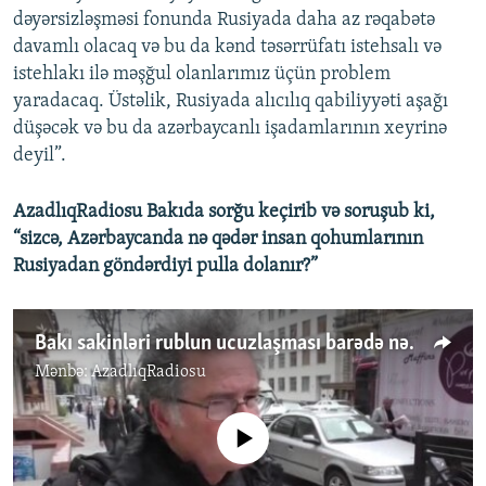
dəyərsizləşməsi fonunda Rusiyada daha az rəqabətə
davamlı olacaq və bu da kənd təsərrüfatı istehsalı və
istehlakı ilə məşğul olanlarımız üçün problem
yaradacaq. Üstəlik, Rusiyada alıcılıq qabiliyyəti aşağı
düşəcək və bu da azərbaycanlı işadamlarının xeyrinə
deyil”.
AzadlıqRadiosu Bakıda sorğu keçirib və soruşub ki,
“sizcə, Azərbaycanda nə qədər insan qohumlarının
Rusiyadan göndərdiyi pulla dolanır?”
Bakı sakinləri rublun ucuzlaşması barədə nə düşünürlər
Mənbə:
AzadlıqRadiosu
No media source currently available