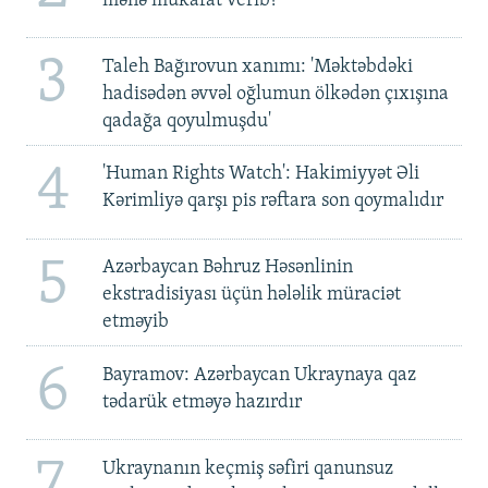
mənə mükafat verib?'
3
Taleh Bağırovun xanımı: 'Məktəbdəki
hadisədən əvvəl oğlumun ölkədən çıxışına
qadağa qoyulmuşdu'
4
'Human Rights Watch': Hakimiyyət Əli
Kərimliyə qarşı pis rəftara son qoymalıdır
5
Azərbaycan Bəhruz Həsənlinin
ekstradisiyası üçün hələlik müraciət
etməyib
6
Bayramov: Azərbaycan Ukraynaya qaz
tədarük etməyə hazırdır
7
Ukraynanın keçmiş səfiri qanunsuz