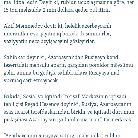
mal idxal edir. Deyir ki, rublun ucuzlaşmasına görə, hər
15 ton məhsulda 2 min dollara qədər pul itirir.
Akif Məmmədov deyir ki, hələlik azərbaycanlı
miqrantlar evə qayıtmaq barədə düşünmürlər,
vəziyyətin necə dəyişəcəyini gözləyirlər.
Sahibkar deyir ki, Azərbaycandan Rusiyaya kənd
təsərrüfatı məhsulu aparır, qarşıdan pomidor mövsümü
gəlir, amma bu gedişlə sahibkarlara Rusiyaya mal
vurmaq sərf etməyəcək.
Bakıda, Sosial və İqtisadi İnkişaf Mərkəzinin iqtisadi
təhlilçisi Rəşad Həsənov deyir ki, Rusiya, Azərbaycanın
əsas ticarət tərəfdaşlarından biridir və iqtisadi durumun
pisləşməsi Azərbaycan işadamlarına mənfi təsir edəcək:
“Azərbaycanın Rusiyaya satdığı məhsuallar rublun