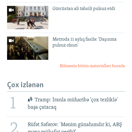
Gürcüstan ali təhsili pulsuz etdi
Metroda 11 aylıq fasilə: 'Daşınma
pulsuz olsun'
Bölmənin bütün materialları burada
Çox izlənən
1
Tramp: İranla müharibə 'çox tezliklə'
başa çatacaq
2
Rüfət Səfərov: 'Mənim günahımdır ki, ABŞ