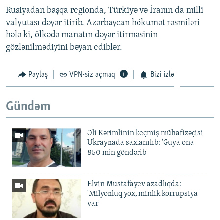
Rusiyadan başqa regionda, Türkiyə və İranın da milli
valyutası dəyər itirib. Azərbaycan hökumət rəsmiləri
hələ ki, ölkədə manatın dəyər itirməsinin
gözlənilmədiyini bəyan ediblər.
Paylaş
VPN-siz açmaq
Bizi izlə
Gündəm
Əli Kərimlinin keçmiş mühafizəçisi
Ukraynada saxlanılıb: 'Guya ona
850 min göndərib'
Elvin Mustafayev azadlıqda:
'Milyonluq yox, minlik korrupsiya
var'