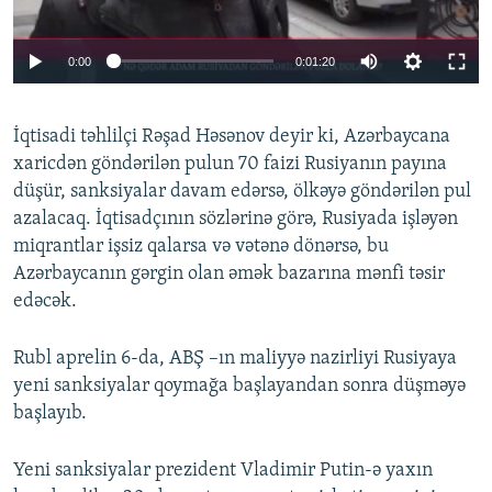
0:00
0:01:20
İqtisadi təhlilçi Rəşad Həsənov deyir ki, Azərbaycana
xaricdən göndərilən pulun 70 faizi Rusiyanın payına
düşür, sanksiyalar davam edərsə, ölkəyə göndərilən pul
azalacaq. İqtisadçının sözlərinə görə, Rusiyada işləyən
miqrantlar işsiz qalarsa və vətənə dönərsə, bu
Azərbaycanın gərgin olan əmək bazarına mənfi təsir
edəcək.
Rubl aprelin 6-da, ABŞ –ın maliyyə nazirliyi Rusiyaya
yeni sanksiyalar qoymağa başlayandan sonra düşməyə
başlayıb.
Yeni sanksiyalar prezident Vladimir Putin-ə yaxın