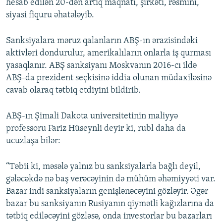
hesab edilən 20-dən artıq maqnatı, şirkəti, rəsmini,
siyasi fiquru əhatələyib.
Sanksiyalara məruz qalanların ABŞ-ın ərazisindəki
aktivləri dondurulur, amerikalıların onlarla iş qurması
yasaqlanır. ABŞ sanksiyanı Moskvanın 2016-cı ildə
ABŞ-da prezident seçkisinə iddia olunan müdaxiləsinə
cavab olaraq tətbiq etdiyini bildirib.
ABŞ-ın Şimali Dakota universitetinin maliyyə
professoru Fariz Hüseynli deyir ki, rubl daha da
ucuzlaşa bilər:
“Təbii ki, məsələ yalnız bu sanksiyalarla bağlı deyil,
gələcəkdə nə baş verəcəyinin də mühüm əhəmiyyəti var.
Bazar indi sanksiyaların genişlənəcəyini gözləyir. Əgər
bazar bu sanksiyanın Rusiyanın qiymətli kağızlarına da
tətbiq ediləcəyini gözləsə, onda investorlar bu bazarları