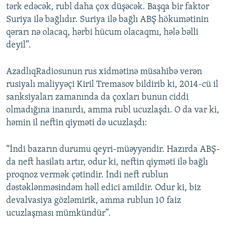
tərk edəcək, rubl daha çox düşəcək. Başqa bir faktor
Suriya ilə bağlıdır. Suriya ilə bağlı ABŞ hökumətinin
qərarı nə olacaq, hərbi hücum olacaqmı, hələ bəlli
deyil”.
AzadlıqRadiosunun rus xidmətinə müsahibə verən
rusiyalı maliyyəçi Kiril Tremasov bildirib ki, 2014-cü il
sanksiyaları zamanında da çoxları bunun ciddi
olmadığına inanırdı, amma rubl ucuzlaşdı. O da var ki,
həmin il neftin qiyməti də ucuzlaşdı:
“İndi bazarın durumu qeyri-müəyyəndir. Hazırda ABŞ-
da neft hasilatı artır, odur ki, neftin qiyməti ilə bağlı
proqnoz vermək çətindir. İndi neft rublun
dəstəklənməsindəm həll edici amildir. Odur ki, biz
devalvasiya gözləmirik, amma rublun 10 faiz
ucuzlaşması mümkündür”.