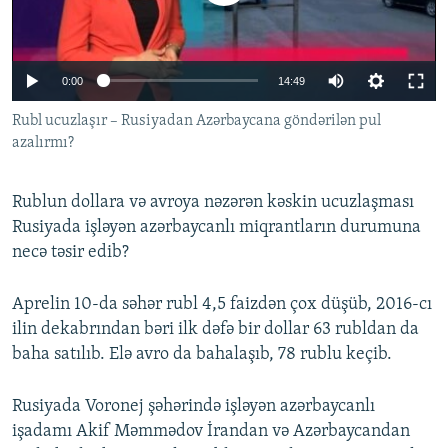
İNFOQRAFIKA
AZƏRBAYCAN ƏDƏBIYYATI KITABXANASI
MISSIYAMIZ
BIZI IZLƏ
KARIKATURA
İSLAM VƏ DEMOKRATIYA
PEŞƏ ETIKASI VƏ JURNALISTIKA STANDARTLARIMIZ
0:00
14:49
İZ - MƏDƏNIYYƏT PROQRAMI
MATERIALLARIMIZDAN ISTIFADƏ
Rubl ucuzlaşır – Rusiyadan Azərbaycana göndərilən pul
AZADLIQRADIOSU MOBIL TELEFONUNUZDA
RFE/RL-in bütün saytları
azalırmı?
BIZIMLƏ ƏLAQƏ
XƏBƏR BÜLLETENLƏRIMIZ
Rublun dollara və avroya nəzərən kəskin ucuzlaşması
Rusiyada işləyən azərbaycanlı miqrantların durumuna
necə təsir edib?
Aprelin 10-da səhər rubl 4,5 faizdən çox düşüb, 2016-cı
ilin dekabrından bəri ilk dəfə bir dollar 63 rubldan da
baha satılıb. Elə avro da bahalaşıb, 78 rublu keçib.
Rusiyada Voronej şəhərində işləyən azərbaycanlı
işadamı Akif Məmmədov İrandan və Azərbaycandan