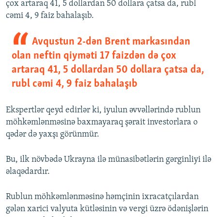
çox artaraq 41, 5 dollardan 50 dollara çatsa da, rubl
cəmi 4, 9 faiz bahalaşıb.
Avqustun 2-dən Brent markasından
olan neftin qiyməti 17 faizdən də çox
artaraq 41, 5 dollardan 50 dollara çatsa da,
rubl cəmi 4, 9 faiz bahalaşıb
Ekspertlər qeyd edirlər ki, iyulun əvvəllərində rublun
möhkəmlənməsinə baxmayaraq şərait investorlara o
qədər də yaxşı görünmür.
Bu, ilk növbədə Ukrayna ilə münasibətlərin gərginliyi ilə
əlaqədardır.
Rublun möhkəmlənməsinə həmçinin ixracatçılardan
gələn xarici valyuta kütləsinin və vergi üzrə ödənişlərin