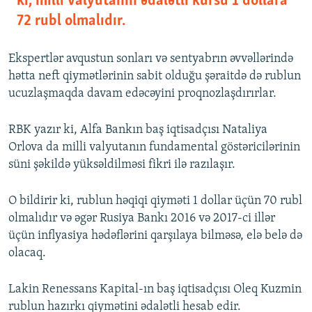
ki, milli valyutanın ədalətli kursu 1 dollara
72 rubl olmalıdır.
Ekspertlər avqustun sonları və sentyabrın əvvəllərində
hətta neft qiymətlərinin sabit olduğu şəraitdə də rublun
ucuzlaşmaqda davam edəcəyini proqnozlaşdırırlar.
RBK yazır ki, Alfa Bankın baş iqtisadçısı Nataliya
Orlova da milli valyutanın fundamental göstəricilərinin
süni şəkildə yüksəldilməsi fikri ilə razılaşır.
O bildirir ki, rublun həqiqi qiyməti 1 dollar üçün 70 rubl
olmalıdır və əgər Rusiya Bankı 2016 və 2017-ci illər
üçün inflyasiya hədəflərini qarşılaya bilməsə, elə belə də
olacaq.
Lakin Renessans Kapital-ın baş iqtisadçısı Oleq Kuzmin
rublun hazırkı qiymətini ədalətli hesab edir.