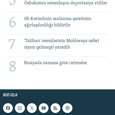
5
Özbəkistan vətəndaşını deportasiya etdilər
6
Əli Kərimlinin saxlanma şəraitinin
ağırlaşdırıldığı bildirilir
7
'Taliban' rəsmilərinin Moldovaya səfəri
siyasi qalmaqal yaradıb
8
Rusiyada namaza görə cərimələr
BIZI IZLƏ