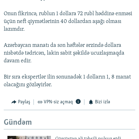
Onun fikrincə, rublun 1 dollara 72 rubl həddinə enməsi
üçün neft qiymətlərinin 40 dollardan aşağı olması
lazımdır.
Azərbaycan manatı da son həftələr ərzində dollara
nisbətdə tədricən, lakin sabit şəkildə ucuzlaşmaqda
davam edir.
Bir sıra ekspertlər ilin sonunadək 1 dolların 1, 8 manat
olacağını gözləyirlər.
Paylaş
VPN-siz açmaq
Bizi izlə
Gündəm