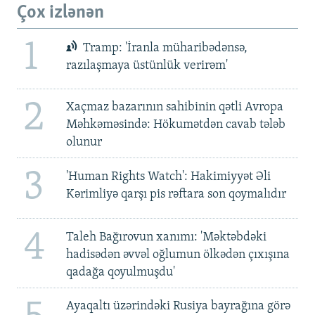
Çox izlənən
1
Tramp: 'İranla müharibədənsə,
razılaşmaya üstünlük verirəm'
2
Xaçmaz bazarının sahibinin qətli Avropa
Məhkəməsində: Hökumətdən cavab tələb
olunur
3
'Human Rights Watch': Hakimiyyət Əli
Kərimliyə qarşı pis rəftara son qoymalıdır
4
Taleh Bağırovun xanımı: 'Məktəbdəki
hadisədən əvvəl oğlumun ölkədən çıxışına
qadağa qoyulmuşdu'
Ayaqaltı üzərindəki Rusiya bayrağına görə