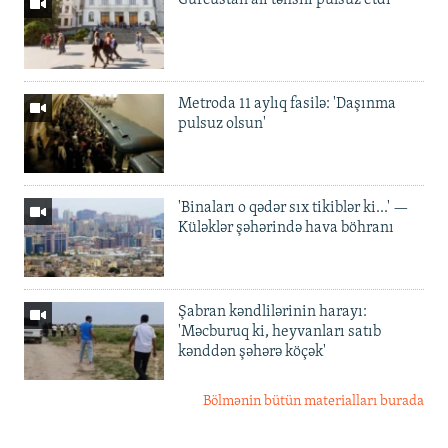
Gürcüstan ali təhsili pulsuz etdi
Metroda 11 aylıq fasilə: 'Daşınma
pulsuz olsun'
'Binaları o qədər sıx tikiblər ki...' —
Küləklər şəhərində hava böhranı
Şabran kəndlilərinin harayı:
'Məcburuq ki, heyvanları satıb
kənddən şəhərə köçək'
Bölmənin bütün materialları burada