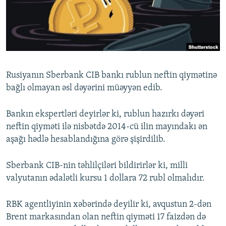
İNFOQRAFIKA
AZƏRBAYCAN ƏDƏBIYYATI KITABXANASI
MISSIYAMIZ
BIZI IZLƏ
KARIKATURA
İSLAM VƏ DEMOKRATIYA
PEŞƏ ETIKASI VƏ JURNALISTIKA STANDARTLARIMIZ
İZ - MƏDƏNIYYƏT PROQRAMI
MATERIALLARIMIZDAN ISTIFADƏ
AZADLIQRADIOSU MOBIL TELEFONUNUZDA
RFE/RL-in bütün saytları
Rusiyanın Sberbank CIB bankı rublun neftin qiymətinə
BIZIMLƏ ƏLAQƏ
bağlı olmayan əsl dəyərini müəyyən edib.
XƏBƏR BÜLLETENLƏRIMIZ
Bankın ekspertləri deyirlər ki, rublun hazırkı dəyəri
neftin qiyməti ilə nisbətdə 2014-cü ilin mayındakı ən
aşağı hədlə hesablandığına görə şişirdilib.
Sberbank CIB-nin təhlilçiləri bildirirlər ki, milli
valyutanın ədalətli kursu 1 dollara 72 rubl olmalıdır.
RBK agentliyinin xəbərində deyilir ki, avqustun 2-dən
Brent markasından olan neftin qiyməti 17 faizdən də