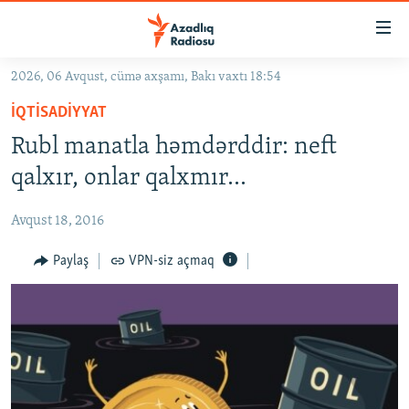
Keçid
linkləri
Əsas
2026, 06 Avqust, cümə axşamı, Bakı vaxtı 18:54
məzmuna
GÜNDƏM
İQTISADIYYAT
qayıt
#İZAHLA
Əsas
Rubl manatla həmdərddir: neft
KORRUPSIOMETR
naviqasiyaya
qalxır, onlar qalxmır...
qayıt
#ƏSLINDƏ
Axtarışa
Avqust 18, 2016
FƏRQƏ BAX
keç
QANUNI DOĞRU
Paylaş
VPN-siz açmaq
ARAŞDIRMA
MULTIMEDIA
RADIO ARXIV
VIDEO
HAQQIMIZDA
FOTOQALEREYA
OXU ZALI