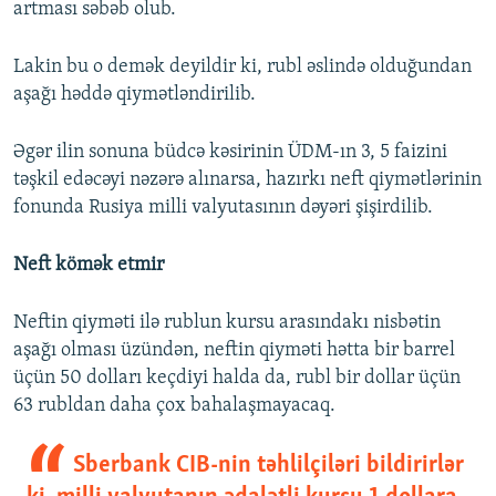
artması səbəb olub.
Lakin bu o demək deyildir ki, rubl əslində olduğundan
aşağı həddə qiymətləndirilib.
Əgər ilin sonuna büdcə kəsirinin ÜDM-ın 3, 5 faizini
təşkil edəcəyi nəzərə alınarsa, hazırkı neft qiymətlərinin
fonunda Rusiya milli valyutasının dəyəri şişirdilib.
Neft kömək etmir
Neftin qiyməti ilə rublun kursu arasındakı nisbətin
aşağı olması üzündən, neftin qiyməti hətta bir barrel
üçün 50 dolları keçdiyi halda da, rubl bir dollar üçün
63 rubldan daha çox bahalaşmayacaq.
Sberbank CIB-nin təhlilçiləri bildirirlər