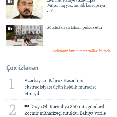
Elvin Mustafayev azadlıqda:
'Milyonluq yox, minlik korrupsiya
var'
Gürcüstan ali təhsili pulsuz etdi
Bölmənin bütün materialları burada
Çox izlənən
1
Azərbaycan Bəhruz Həsənlinin
ekstradisiyası üçün hələlik müraciət
etməyib
2
'Guya Əli Kərimliyə 850 min göndərib' –
keçmiş mühafizəçi tutuldu, Bakıya verilə