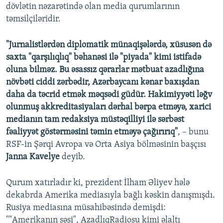
dövlətin nəzarətində olan media qurumlarının
təmsilçiləridir.
"Jurnalistlərdən diplomatik münaqişələrdə, xüsusən də
saxta "qarşılıqlıq" bəhanəsi ilə "piyada" kimi istifadə
oluna bilməz. Bu əsassız qərarlar mətbuat azadlığına
növbəti ciddi zərbədir, Azərbaycanı kənar baxışdan
daha da təcrid etmək məqsədi güdür. Hakimiyyəti ləğv
olunmuş akkreditasiyaları dərhal bərpa etməyə, xarici
medianın tam redaksiya müstəqilliyi ilə sərbəst
fəaliyyət göstərməsini təmin etməyə çağırırıq"
, – bunu
RSF-in Şərqi Avropa və Orta Asiya bölməsinin başçısı
Janna Kavelye
deyib.
Qurum xatırladır ki, prezident İlham Əliyev hələ
dekabrda Amerika mediasıyla bağlı kəskin danışmışdı.
Rusiya mediasına müsahibəsində demişdi:
""Amerikanın səsi", AzadlıqRadiosu kimi əlaltı