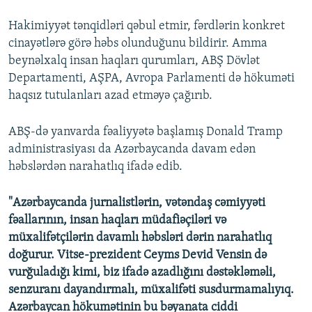
Hakimiyyət tənqidləri qəbul etmir, fərdlərin konkret
cinayətlərə görə həbs olunduğunu bildirir. Amma
beynəlxalq insan haqları qurumları, ABŞ Dövlət
Departamenti, AŞPA, Avropa Parlamenti də hökuməti
haqsız tutulanları azad etməyə çağırıb.
ABŞ-də yanvarda fəaliyyətə başlamış Donald Tramp
administrasiyası da Azərbaycanda davam edən
həbslərdən narahatlıq ifadə edib.
"Azərbaycanda jurnalistlərin, vətəndaş cəmiyyəti
fəallarının, insan haqları müdafiəçiləri və
müxalifətçilərin davamlı həbsləri dərin narahatlıq
doğurur. Vitse-prezident Ceyms Devid Vensin də
vurğuladığı kimi, biz ifadə azadlığını dəstəkləməli,
senzuranı dayandırmalı, müxalifəti susdurmamalıyıq.
Azərbaycan hökumətinin bu bəyanata ciddi