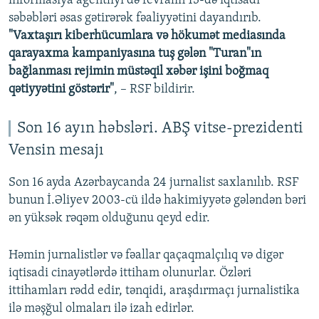
informasiya agentliyi də fevralın 13-də iqtisadi
720p
1080p
səbəbləri əsas gətirərək fəaliyyətini dayandırıb.
1080p
"Vaxtaşırı kiberhücumlara və hökumət mediasında
qarayaxma kampaniyasına tuş gələn "Turan"ın
bağlanması rejimin müstəqil xəbər işini boğmaq
qətiyyətini göstərir"
, – RSF bildirir.
Son 16 ayın həbsləri. ABŞ vitse-prezidenti
Vensin mesajı
Son 16 ayda Azərbaycanda 24 jurnalist saxlanılıb. RSF
bunun İ.Əliyev 2003-cü ildə hakimiyyətə gələndən bəri
ən yüksək rəqəm olduğunu qeyd edir.
Həmin jurnalistlər və fəallar qaçaqmalçılıq və digər
iqtisadi cinayətlərdə ittiham olunurlar. Özləri
ittihamları rədd edir, tənqidi, araşdırmaçı jurnalistika
ilə məşğul olmaları ilə izah edirlər.