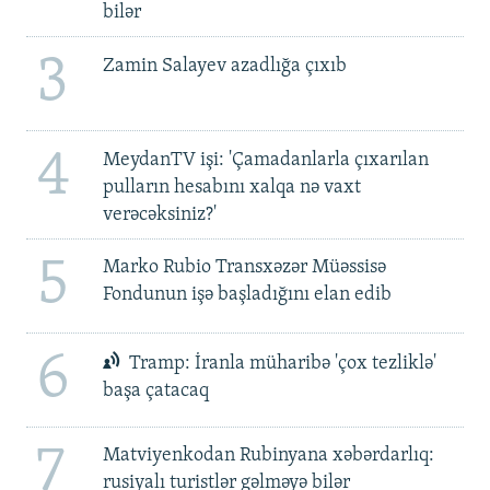
bilər
3
Zamin Salayev azadlığa çıxıb
4
MeydanTV işi: 'Çamadanlarla çıxarılan
pulların hesabını xalqa nə vaxt
verəcəksiniz?'
5
Marko Rubio Transxəzər Müəssisə
Fondunun işə başladığını elan edib
6
Tramp: İranla müharibə 'çox tezliklə'
başa çatacaq
7
Matviyenkodan Rubinyana xəbərdarlıq:
rusiyalı turistlər gəlməyə bilər