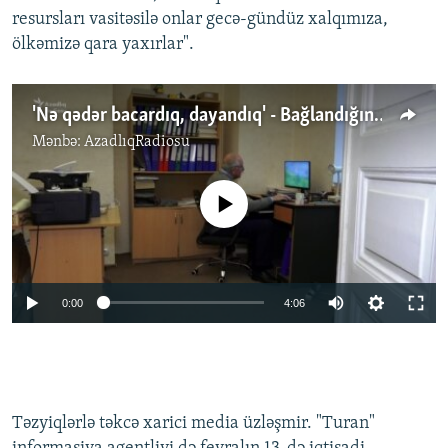
resursları vasitəsilə onlar gecə-gündüz xalqımıza,
ölkəmizə qara yaxırlar".
'Nə qədər bacardıq, dayandıq' - Bağlandığını elan edən 'Turan'dan REPORTAJ
Mənbə:
AzadlıqRadiosu
No media source currently available
Auto
0:00
4:06
240p
360p
Auto
240p
360p
480p
480p
Təzyiqlərlə təkcə xarici media üzləşmir. "Turan"
720p