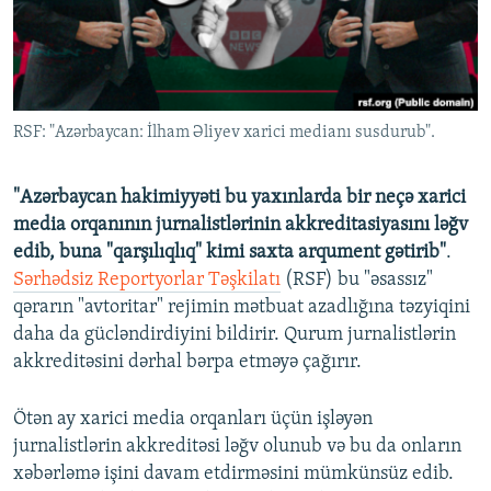
İNFOQRAFIKA
AZƏRBAYCAN ƏDƏBIYYATI KITABXANASI
MISSIYAMIZ
BIZI IZLƏ
KARIKATURA
İSLAM VƏ DEMOKRATIYA
PEŞƏ ETIKASI VƏ JURNALISTIKA STANDARTLARIMIZ
İZ - MƏDƏNIYYƏT PROQRAMI
MATERIALLARIMIZDAN ISTIFADƏ
RSF: "Azərbaycan: İlham Əliyev xarici medianı susdurub".
AZADLIQRADIOSU MOBIL TELEFONUNUZDA
RFE/RL-in bütün saytları
BIZIMLƏ ƏLAQƏ
"Azərbaycan hakimiyyəti bu yaxınlarda bir neçə xarici
XƏBƏR BÜLLETENLƏRIMIZ
media orqanının jurnalistlərinin akkreditasiyasını ləğv
edib, buna "qarşılıqlıq" kimi saxta arqument gətirib"
.
Sərhədsiz Reportyorlar Təşkilatı
(RSF) bu "əsassız"
qərarın "avtoritar" rejimin mətbuat azadlığına təzyiqini
daha da gücləndirdiyini bildirir. Qurum jurnalistlərin
akkreditəsini dərhal bərpa etməyə çağırır.
Ötən ay xarici media orqanları üçün işləyən
jurnalistlərin akkreditəsi ləğv olunub və bu da onların
xəbərləmə işini davam etdirməsini mümkünsüz edib.