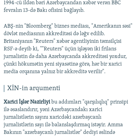
1994-cü ildən bəri Azərbaycandan xəbər verən BBC
fevralın 13-də Bakı ofisini bağlayıb.
ABŞ-nin "Bloomberg" biznes mediası, "Amerikanın səsi"
dövlət mediasının akkreditəsi də ləğv edilib.
Britaniyanın "Reuters" xəbər agentliyinin təmsilçisi
RSF-ə deyib ki, ""Reuters" üçün işləyən iki frilans
jurnalistin də daha Azərbaycanda akkreditəsi yoxdur,
çünki hökumətin yeni siyasətinə görə, hər bir xarici
media orqanına yalnız bir akkreditə verilir".
XİN-in arqumenti
Xarici İşlər Nazirliyi
bu addımları "qarşılıqlıq" prinsipi
ilə əsaslandırır, yəni Azərbaycandakı xarici
jurnalistlərin sayını xaricdəki azərbaycanlı
jurnalistlərin sayı ilə balanslaşdırmaq istəyir. Amma
Bakının "azərbaycanlı jurnalistlər" dediyi əslində