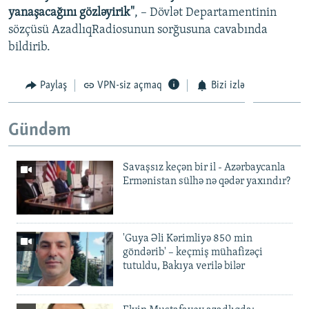
yanaşacağını gözləyirik"
, – Dövlət Departamentinin
sözçüsü AzadlıqRadiosunun sorğusuna cavabında
bildirib.
Paylaş
VPN-siz açmaq
Bizi izlə
Gündəm
Savaşsız keçən bir il - Azərbaycanla
Ermənistan sülhə nə qədər yaxındır?
'Guya Əli Kərimliyə 850 min
göndərib' – keçmiş mühafizəçi
tutuldu, Bakıya verilə bilər